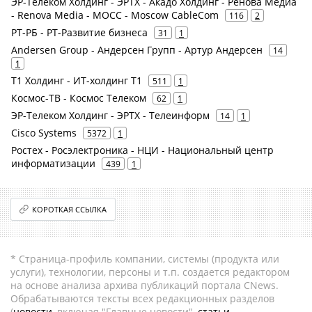
ЭР-Телеком Холдинг - ЭРТХ - Акадо Холдинг - Ренова Медиа
- Renova Media - MOCC - Moscow CableCom
116
2
РТ-РБ - РТ-Развитие бизнеса
31
1
Andersen Group - Андерсен Групп - Артур Андерсен
14
1
Т1 Холдинг - ИТ-холдинг Т1
511
1
Космос-ТВ - Космос Телеком
62
1
ЭР-Телеком Холдинг - ЭРТХ - Телеинформ
14
1
Cisco Systems
5372
1
Ростех - Росэлектроника - НЦИ - Национальный центр
информатизации
439
1
КОРОТКАЯ ССЫЛКА
* Страница-профиль компании, системы (продукта или
услуги), технологии, персоны и т.п. создается редактором
на основе анализа архива публикаций портала CNews.
Обрабатываются тексты всех редакционных разделов
(
новости
, включая "Главные новости",
статьи
,