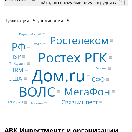
«Акадо» своему бывшему сотруднику
1
Публикаций - 5, упоминаний - 5
Пермский край
Ростелеком
РФ
РТ-РБ
Ростех РГК
ISP
Т1 Холдинг
Дом.ru
HRM
Москва
США
СФО
ВОЛС
МегаФон
Связьинвест
RPI Capital
Роснано
АВК Инвестментс и организации,