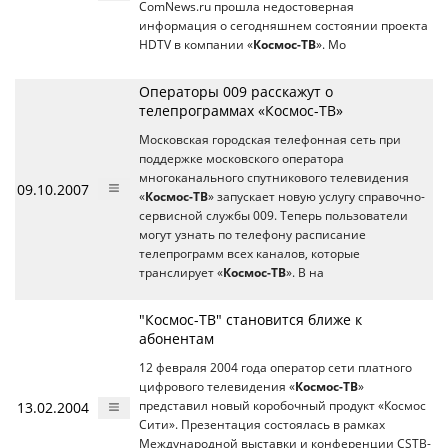
ComNews.ru прошла недостоверная
информация о сегодняшнем состоянии проекта
HDTV в компании «
Космос-ТВ
». Мо
Операторы 009 расскажут о
телепрограммах «Космос-ТВ»
Московская городская телефонная сеть при
поддержке московского оператора
многоканального спутникового телевидения
09.10.2007
«
Космос-ТВ
» запускает новую услугу справочно-
сервисной службы 009. Теперь пользователи
могут узнать по телефону расписание
телепрограмм всех каналов, которые
транслирует «
Космос-ТВ
». В на
"Космос-ТВ" становится ближе к
абонентам
12 февраля 2004 года оператор сети платного
цифрового телевидения «
Космос-ТВ
»
13.02.2004
представил новый коробочный продукт «Космос
Сити». Презентация состоялась в рамках
Международной выставки и конференции CSTB-