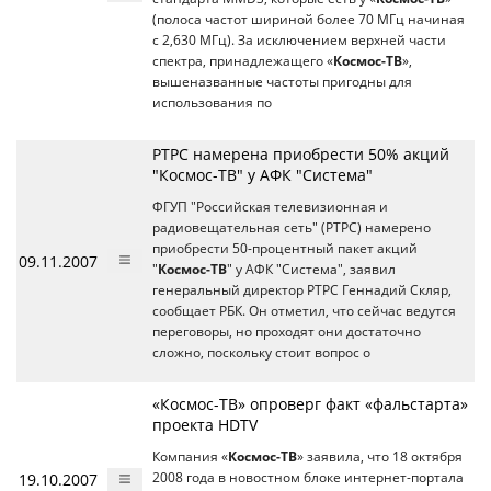
(полоса частот шириной более 70 МГц начиная
с 2,630 МГц). За исключением верхней части
спектра, принадлежащего «
Космос-ТВ
»,
вышеназванные частоты пригодны для
использования по
РТРС намерена приобрести 50% акций
"Космос-ТВ" у АФК "Система"
ФГУП "Российская телевизионная и
радиовещательная сеть" (РТРС) намерено
приобрести 50-процентный пакет акций
09.11.2007
"
Космос-ТВ
" у АФК "Система", заявил
генеральный директор РТРС Геннадий Скляр,
сообщает РБК. Он отметил, что сейчас ведутся
переговоры, но проходят они достаточно
сложно, поскольку стоит вопрос о
«Космос-ТВ» опроверг факт «фальстарта»
проекта HDTV
Компания «
Космос-ТВ
» заявила, что 18 октября
19.10.2007
2008 года в новостном блоке интернет-портала