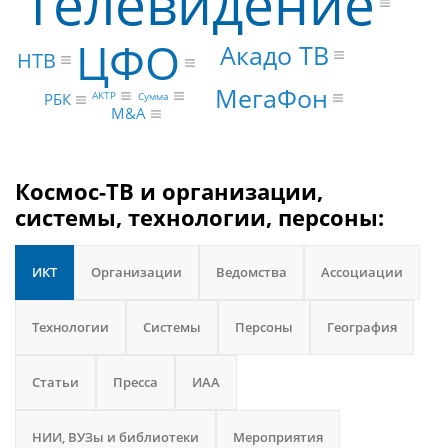
Телевидение
ЦФО
Акадо ТВ
НТВ
МегаФон
АКТР
Сумма
РБК
M&A
Космос-ТВ и организации,
системы, технологии, персоны:
ИКТ
Организации
Ведомства
Ассоциации
Технологии
Системы
Персоны
География
Статьи
Пресса
ИАА
НИИ, ВУЗы и библиотеки
Мероприятия