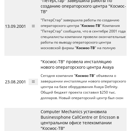
"ПетерСтар" завершила работы по
созданию операторского центра "Космос-
ТВ"
"ПетерСтар" завершила работы по созданию
13.09.2001
операторского центра "
Космос-ТВ
" Компания
"ПетерСтар" сообщила, что в сентябре 2001 года
специалисты компании провели окончательные
работы по выводу операторского центра
московской фирмы "
Космос-ТВ
" на полную
"Космос-ТВ" провела инсталляцию
нового операторского центра Аvaya
Сегодня компания "
Космос-ТВ
" объявила о
23.08.2001
завершении инсталляции нового операторского
центра на базе оборудования Avaya Definity.
Общий бюджет проекта составил $250 тыс.
долларов. Новый операторский центр был скон
Computer Mechanics установила
Businessphone CallCentre от Ericsson в
центральном офисе телекомпании
"Космос-ТВ"