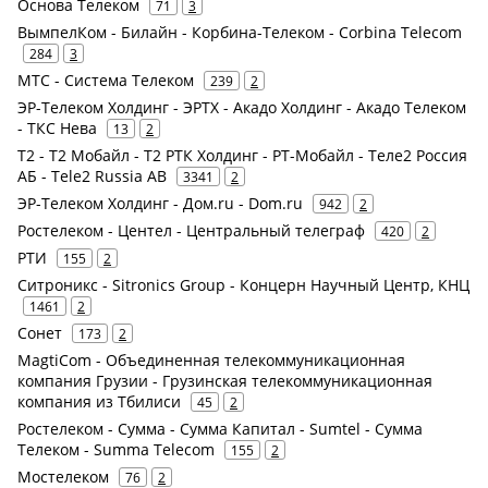
Основа Телеком
71
3
ВымпелКом - Билайн - Корбина-Телеком - Corbina Telecom
284
3
МТС - Система Телеком
239
2
ЭР-Телеком Холдинг - ЭРТХ - Акадо Холдинг - Акадо Телеком
- ТКС Нева
13
2
Т2 - Т2 Мобайл - Т2 РТК Холдинг - РТ-Мобайл - Теле2 Россия
АБ - Tele2 Russia AB
3341
2
ЭР-Телеком Холдинг - Дом.ru - Dom.ru
942
2
Ростелеком - Центел - Центральный телеграф
420
2
РТИ
155
2
Ситроникс - Sitronics Group - Концерн Научный Центр, КНЦ
1461
2
Сонет
173
2
MagtiCom - Объединенная телекоммуникационная
компания Грузии - Грузинская телекоммуникационная
компания из Тбилиси
45
2
Ростелеком - Сумма - Сумма Капитал - Sumtel - Сумма
Телеком - Summa Telecom
155
2
Мостелеком
76
2