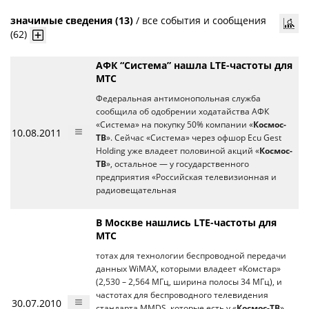
значимые сведения (13)
/
все события и сообщения
(62)
АФК “Система” нашла LTE-частоты для
МТС
Федеральная антимонопольная служба
сообщила об одобрении ходатайства АФК
«Система» на покупку 50% компании «
Космос-
10.08.2011
ТВ
». Сейчас «Система» через офшор Ecu Gest
Holding уже владеет половиной акций «
Космос-
ТВ
», остальное — у государственного
предприятия «Российская телевизионная и
радиовещательная
В Москве нашлись LTE-частоты для
МТС
тотах для технологии беспроводной передачи
данных WiMAX, которыми владеет «Комстар»
(2,530 – 2,564 МГц, ширина полосы 34 МГц), и
частотах для беспроводного телевидения
30.07.2010
стандарта MMDS, которые есть у «
Космос-ТВ
»