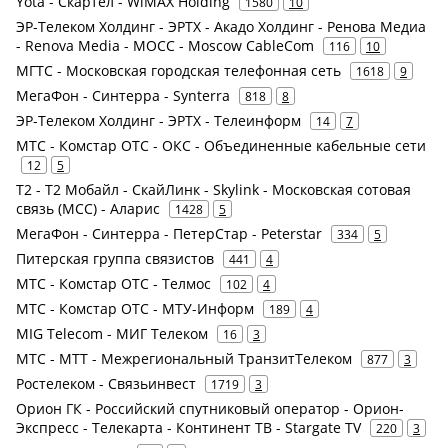
Yota - Скартел - WiMAX Holding
1580
10
ЭР-Телеком Холдинг - ЭРТХ - Акадо Холдинг - Ренова Медиа
- Renova Media - MOCC - Moscow CableCom
116
10
МГТС - Московская городская телефонная сеть
1618
9
МегаФон - Синтерра - Synterra
818
8
ЭР-Телеком Холдинг - ЭРТХ - Телеинформ
14
7
МТС - Комстар ОТС - ОКС - Объединенные кабельные сети
12
5
Т2 - Т2 Мобайл - СкайЛинк - Skylink - Московская сотовая
связь (МСС) - Аларис
1428
5
МегаФон - Синтерра - ПетерСтар - Peterstar
334
5
Питерская группа связистов
441
4
МТС - Комстар ОТС - Телмос
102
4
МТС - Комстар ОТС - МТУ-Информ
189
4
MIG Telecom - МИГ Телеком
16
3
МТС - МТТ - Межрегиональный ТранзитТелеком
877
3
Ростелеком - Связьинвест
1719
3
Орион ГК - Российский спутниковый оператор - Орион-
Экспресс - Телекарта - Континент ТВ - Stargate TV
220
3