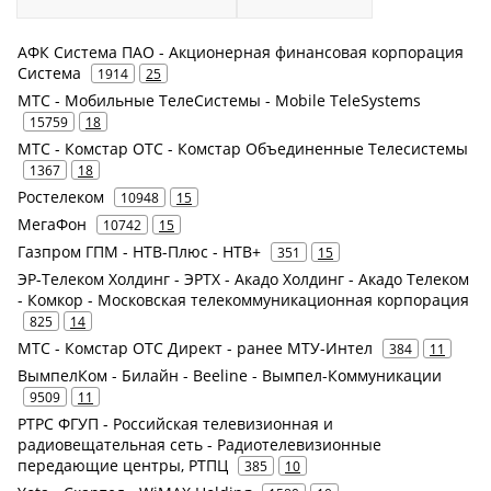
АФК Система ПАО - Акционерная финансовая корпорация
Система
1914
25
МТС - Мобильные ТелеСистемы - Mobile TeleSystems
15759
18
МТС - Комстар ОТС - Комстар Объединенные Телесистемы
1367
18
Ростелеком
10948
15
МегаФон
10742
15
Газпром ГПМ - НТВ-Плюс - НТВ+
351
15
ЭР-Телеком Холдинг - ЭРТХ - Акадо Холдинг - Акадо Телеком
- Комкор - Московская телекоммуникационная корпорация
825
14
МТС - Комстар ОТС Директ - ранее МТУ-Интел
384
11
ВымпелКом - Билайн - Beeline - Вымпел-Коммуникации
9509
11
РТРС ФГУП - Российская телевизионная и
радиовещательная сеть - Радиотелевизионные
передающие центры, РТПЦ
385
10