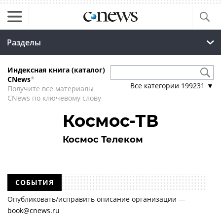
Разделы
Индексная книга (каталог)
CNews
*
Все категории
199231
▼
Получите все материалы
CNews по ключевому слову
Космос-ТВ
Космос Телеком
СОБЫТИЯ
Опубликовать/исправить описание организации —
book@cnews.ru