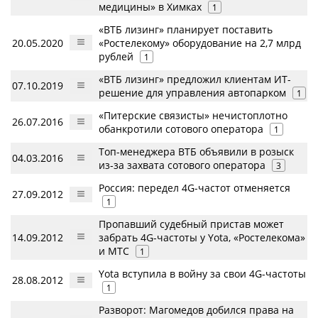
медицины» в Химках
1
«ВТБ лизинг» планирует поставить
20.05.2020
«Ростелекому» оборудование на 2,7 млрд
рублей
1
«ВТБ лизинг» предложил клиентам ИТ-
07.10.2019
решение для управления автопарком
1
«Питерские связисты» нечистоплотно
26.07.2016
обанкротили сотового оператора
1
Топ-менеджера ВТБ объявили в розыск
04.03.2016
из-за захвата сотового оператора
3
Россия: передел 4G-частот отменяется
27.09.2012
1
Пропавший судебный пристав может
14.09.2012
забрать 4G-частоты у Yota, «Ростелекома»
и МТС
1
Yota вступила в войну за свои 4G-частоты
28.08.2012
1
Разворот: Магомедов добился права на