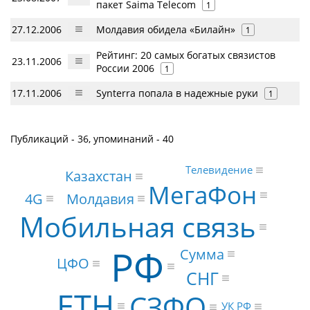
пакет Saima Telecom
1
27.12.2006
Молдавия обидела «Билайн»
1
Рейтинг: 20 самых богатых связистов
23.11.2006
России 2006
1
17.11.2006
Synterra попала в надежные руки
1
Публикаций - 36, упоминаний - 40
Телевидение
Казахстан
МегаФон
4G
Молдавия
Мобильная связь
РФ
Сумма
ЦФО
СНГ
ETH
СЗФО
УК РФ