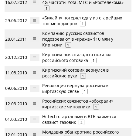
16.07.2012
4G-частоты Yota, МТС и «Ростелекома»
1
«Билайн» потерял одну из старейших
29.06.2012
топ-менеджеров
1
Компанию русских связистов
28.01.2011
подозревают в «краже» $10 млн у
Киргизии
1
Киргизия выяснила, кто похитил
20.12.2010
российского сотовика
1
Киргизский сотовик вернулся в
11.08.2010
российские руки
1
Революция вернула россиянам
09.06.2010
киргизскую связь
1
Российских связистов «обокрали»
12.03.2010
киргизские чиновники
1
Hi-tech стартапами в ВТБ займется
01.03.2010
связист-газовик
2
Молдавия обанкротила российского
12.01.2010