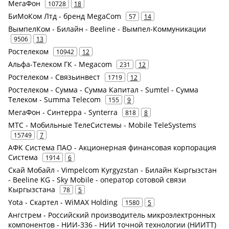
МегаФон
10728
18
БиМоКом Лтд - бренд MegaCom
57
14
ВымпелКом - Билайн - Beeline - Вымпел-Коммуникации
9506
13
Ростелеком
10942
12
Альфа-Телеком ГК - Megacom
231
12
Ростелеком - Связьинвест
1719
12
Ростелеком - Сумма - Сумма Капитал - Sumtel - Сумма
Телеком - Summa Telecom
155
9
МегаФон - Синтерра - Synterra
818
8
МТС - Мобильные ТелеСистемы - Mobile TeleSystems
15749
7
АФК Система ПАО - Акционерная финансовая корпорация
Система
1914
6
Скай Мобайл - Vimpelcom Kyrgyzstan - Билайн Кыргызстан
- Beeline KG - ‎Sky Mobile - оператор сотовой связи
Кыргызстана
78
5
Yota - Скартел - WiMAX Holding
1580
5
Ангстрем - Российский производитель микроэлектронных
компонентов - НИИ-336 - НИИ точной технологии (НИИТТ)