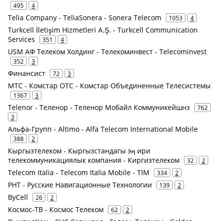
495
4
Telia Company - TeliaSonera - Sonera Telecom
1053
4
Turkcell İletişim Hizmetleri A.Ş. - Turkcell Communication
Services
351
4
USM АФ Телеком Холдинг - Телекоминвест - Telecominvest
352
3
Финансист
72
3
МТС - Комстар ОТС - Комстар Объединенные Телесистемы
1367
3
Telenor - Теленор - Теленор Мобайл Коммуникейшнз
762
3
Альфа-Групп - Altimo - Alfa Telecom International Mobile
388
2
Кыргызтелеком - Кыргызстандагы эң ири
телекоммуникациялык компания - Киргизтелеком
32
2
Telecom Italia - Telecom Italia Mobile - TIM
334
2
РНТ - Русские Навигационные Технологии
139
2
ByCell
26
2
Космос-ТВ - Космос Телеком
62
2