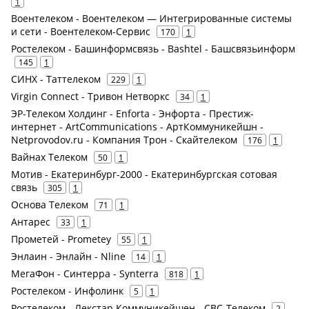
1
Воентелеком - Воентелеком — Интегрированные системы
и сети - Воентелеком-Сервис
170
1
Ростелеком - Башинформсвязь - Bashtel - Башсвязьинформ
145
1
СИНХ - Таттелеком
229
1
Virgin Connect - Тривон Нетворкс
34
1
ЭР-Телеком Холдинг - Enforta - Энфорта - Престиж-
интернет - ArtCommunications - АртКоммуникейшн -
Netprovodov.ru - Компания Трон - Скайтелеком
176
1
Вайнах Телеком
50
1
Мотив - Екатеринбург-2000 - Екатеринбургская сотовая
связь
305
1
Основа Телеком
71
1
Антарес
33
1
Прометей - Prometey
55
1
Энлаин - Энлайн - Nline
14
1
МегаФон - Синтерра - Synterra
818
1
Ростелеком - Инфолинк
5
1
Ростелеком - Лекстар Коммуникейшен - СВС-Телеком
2