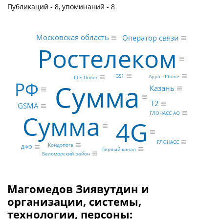
Публикаций - 8, упоминаний - 8
Московская область
Оператор связи
Ростелеком
GS1
Apple iPhone
LTE Union
РФ
Сумма
Казань
Т2
GSMA
ГЛОНАСС АО
Сумма
4G
ГЛОНАСС
Кондопога
ДФО
Первый канал
Беломорский район
Магомедов Зиявутдин и
организации, системы,
технологии, персоны: