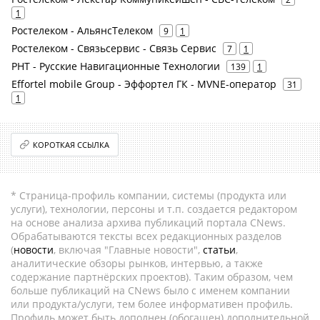
1
Ростелеком - АльянсТелеком
9
1
Ростелеком - Связьсервис - Связь Сервис
7
1
РНТ - Русские Навигационные Технологии
139
1
Effortel mobile Group - Эффортел ГК - MVNE-оператор
31
1
КОРОТКАЯ ССЫЛКА
* Страница-профиль компании, системы (продукта или
услуги), технологии, персоны и т.п. создается редактором
на основе анализа архива публикаций портала CNews.
Обрабатываются тексты всех редакционных разделов
(
новости
, включая "Главные новости",
статьи
,
аналитические обзоры рынков, интервью, а также
содержание партнёрских проектов). Таким образом, чем
больше публикаций на CNews было с именем компании
или продукта/услуги, тем более информативен профиль.
Профиль может быть дополнен (обогащен) дополнительной