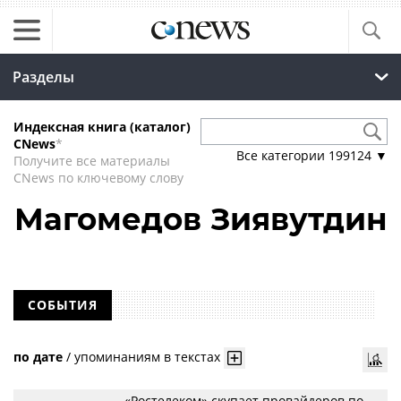
Разделы
Индексная книга (каталог)
CNews
*
Все категории
199124
▼
Получите все материалы
CNews по ключевому слову
Магомедов Зиявутдин
СОБЫТИЯ
по дате
/
упоминаниям в текстах
«Ростелеком» скупает провайдеров по