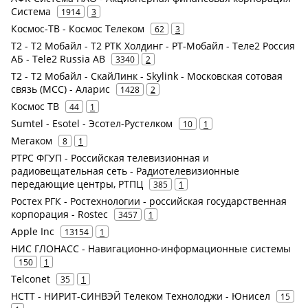
Система
1914
3
Космос-ТВ - Космос Телеком
62
3
Т2 - Т2 Мобайл - Т2 РТК Холдинг - РТ-Мобайл - Теле2 Россия
АБ - Tele2 Russia AB
3340
2
Т2 - Т2 Мобайл - СкайЛинк - Skylink - Московская сотовая
связь (МСС) - Аларис
1428
2
Космос ТВ
44
1
Sumtel - Esotel - Эсотел-Рустелком
10
1
Мегаком
8
1
РТРС ФГУП - Российская телевизионная и
радиовещательная сеть - Радиотелевизионные
передающие центры, РТПЦ
385
1
Ростех РГК - Ростехнологии - российская государственная
корпорация - Rostec
3457
1
Apple Inc
13154
1
НИС ГЛОНАСС - Навигационно-информационные системы
150
1
Telconet
35
1
НСТТ - НИРИТ-СИНВЭЙ Телеком Технолоджи - Юнисел
15