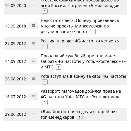
12.03.2020
всей России. Потрачено 5 миллиардов
1
Недостаток веса: Почему провалились
15.05.2018
многие проекты Минкомсвязи по
регулированию частот
1
Россия: передел 4G-частот отменяется
27.09.2012
1
Пропавший судебный пристав может
14.09.2012
забрать 4G-частоты у Yota, «Ростелекома»
и МТС
1
Yota вступила в войну за свои 4G-частоты
28.08.2012
1
Разворот: Магомедов добился права на
16.07.2012
4G-частоты Yota, МТС и «Ростелекома»
1
«Билайн» потерял одну из старейших
29.06.2012
топ-менеджеров
1