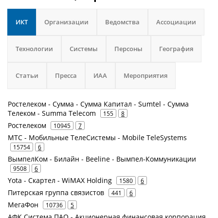
ИКТ
Организации
Ведомства
Ассоциации
Технологии
Системы
Персоны
География
Статьи
Пресса
ИАА
Мероприятия
Ростелеком - Сумма - Сумма Капитал - Sumtel - Сумма
Телеком - Summa Telecom
155
8
Ростелеком
10945
7
МТС - Мобильные ТелеСистемы - Mobile TeleSystems
15754
6
ВымпелКом - Билайн - Beeline - Вымпел-Коммуникации
9508
6
Yota - Скартел - WiMAX Holding
1580
6
Питерская группа связистов
441
6
МегаФон
10736
5
АФК Система ПАО - Акционерная финансовая корпорация