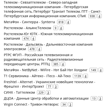
Телеком - Севзаптелеком - Северо-западная
телекоммуникационная компания - Петербургская
телефонная сеть, Петербург Транзит Телеком, ПТТ - Санкт-
Петербургская информационная компания, СПиК
938
4
МегаФон - Синтерра - Synterra
818
4
Ростелеком - АльянсТелеком
9
4
Ростелеком-Юг ЮТК - Южная телекоммуникационная
компания
474
4
Ростелеком - Дальсвязь - Дальневосточная компания
электросвязи
478
4
РТРС ФГУП - Российская телевизионная и
радиовещательная сеть - Радиотелевизионные
передающие центры, РТПЦ
385
4
МегаФон - NetByNet - WiFire - Нэт Бай Нэт Холдинг
149
4
Т1 Сервионика - Айтеко - iTeco - Ай-Теко
1139
4
Freshtel - Alternet - Украинские новейшие технологии -
Фрештел - ИнтерПроект
77
3
СИНХ - Таттелеком
229
3
ДЦОА - Данные Центр обработки и автоматизации
13
3
Virgin Connect - Тривон Нетворкс
34
3