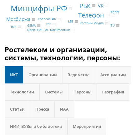
РБК
Минцифры РФ
VK
РСПП
Телефон
Мосбиржа
Уралсиб ФК
LSE
Рестрим Медиа
FSF
GSMA
ITU
IMF
OpenText EMC Documentum
Ростелеком и организации,
системы, технологии, персоны:
ИКТ
Организации
Ведомства
Ассоциации
Технологии
Системы
Персоны
География
Статьи
Пресса
ИАА
НИИ, ВУЗы и библиотеки
Мероприятия