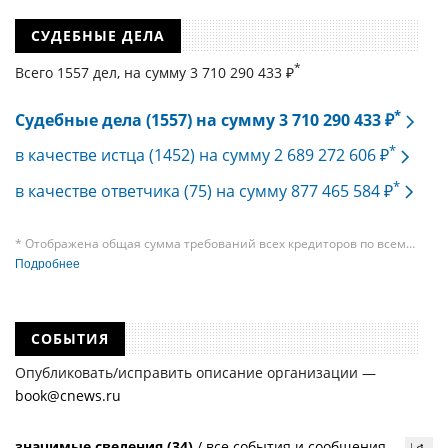
СУДЕБНЫЕ ДЕЛА
*
Всего 1557 дел, на cумму 3 710 290 433 ₽
*
Судебные дела (1557) на сумму 3 710 290 433 ₽
*
в качестве истца (1452) на сумму 2 689 272 606 ₽
*
в качестве ответчика (75) на сумму 877 465 584 ₽
* Отображена общая сумма требований всех кредиторов по всем
судебным делам, в рамках которых компания подавала требования
Подробнее
к своим должникам — организациям. При этом, общая сумма
требований всех кредиторов по делу о банкротстве не тождественна
сумме требования одного конкретного кредитора, кредиторов
в одном таком деле может быть несколько десятков, а размеры сумм
СОБЫТИЯ
требований одних могут быть больше или меньше размеров
требований других кредиторов.
Опубликовать/исправить описание организации —
book@cnews.ru
значимые сведения (34)
/
все события и сообщения