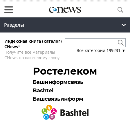
Разделы
Индексная книга (каталог)
CNews
*
Все категории
199231
▼
Получите все материалы
CNews по ключевому слову
Ростелеком
Башинформсвязь
Bashtel
Башсвязьинформ