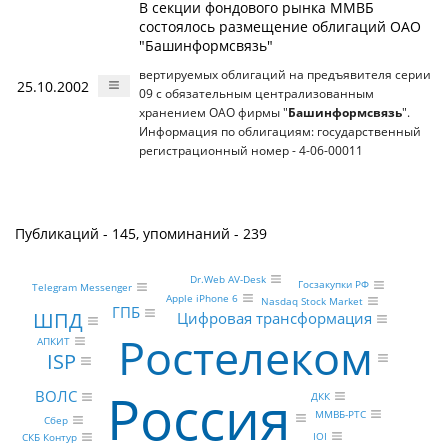
В секции фондового рынка ММВБ
состоялось размещение облигаций ОАО
"Башинформсвязь"
вертируемых облигаций на предъявителя серии
25.10.2002
09 с обязательным централизованным
хранением ОАО фирмы "
Башинформсвязь
".
Информация по облигациям: государственный
регистрационный номер - 4-06-00011
Публикаций - 145, упоминаний - 239
Dr.Web AV-Desk
Госзакупки РФ
Telegram Messenger
Apple iPhone 6
Nasdaq Stock Market
ГПБ
ШПД
Цифровая трансформация
Ростелеком
АПКИТ
ISP
Россия
ВОЛС
ДКК
ММВБ-РТС
Сбер
IOI
СКБ Контур