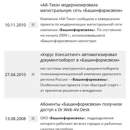
«Ай-Теко» модернизировала
магистральную сеть «Башинформсвязи»
Компания «Ай-Теко» сообщила о завершении
10.11.2010
проекта по модернизации магистральной сети
компании «
Башинформсвязь
». По состоянию
на начало 2009 г., использовавшаяся
«Башинформсвязью» магистрал
«Корус Консалтинг» автоматизировал
документооборот в «Башинформсвязи»
ию системы электронного документооборота
27.04.2010
телекоммуникационной компании уральского
региона России – «
Башинформсвязь
».
Особенностью проекта стал «быстрый старт» –
от принятия решения о внедрении
Абоненты «Башинформсвязи» получили
доступ к Dr.Web AV-Desk
13.08.2008
ОАО «
Башинформсвязь
», подразделения
которого работают во всех городах и районных
центрах республик