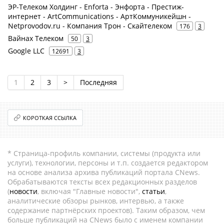
ЭР-Телеком Холдинг - Enforta - Энфорта - Престиж-
интернет - ArtCommunications - АртКоммуникейшн -
Netprovodov.ru - Компания Трон - Скайтелеком
176
3
Вайнах Телеком
50
3
Google LLC
12691
3
1
2
3
>
Последняя
КОРОТКАЯ ССЫЛКА
* Страница-профиль компании, системы (продукта или
услуги), технологии, персоны и т.п. создается редактором
на основе анализа архива публикаций портала CNews.
Обрабатываются тексты всех редакционных разделов
(
новости
, включая "Главные новости",
статьи
,
аналитические обзоры рынков, интервью, а также
содержание партнёрских проектов). Таким образом, чем
больше публикаций на CNews было с именем компании