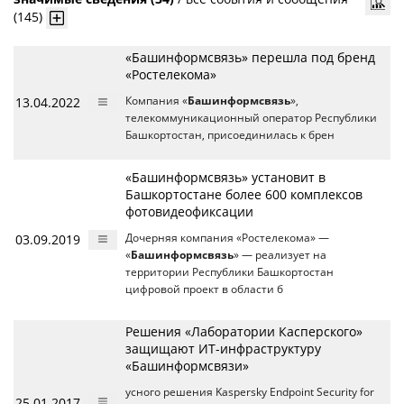
(145)
«Башинформсвязь» перешла под бренд
«Ростелекома»
13.04.2022
Компания «
Башинформсвязь
»,
телекоммуникационный оператор Республики
Башкортостан, присоединилась к брен
«Башинформсвязь» установит в
Башкортостане более 600 комплексов
фотовидеофиксации
03.09.2019
Дочерняя компания «Ростелекома» —
«
Башинформсвязь
» — реализует на
территории Республики Башкортостан
цифровой проект в области б
Решения «Лаборатории Касперского»
защищают ИТ-инфраструктуру
«Башинформсвязи»
усного решения Kaspersky Endpoint Security for
25.01.2017