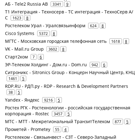
АБ - Tele2 Russia AB
3341
9
Т1 Интеграция - Техносерв - ТС интеграция - ТехноСерв А/
С
1623
8
Ростелеком Урал - Уралсвязьинформ
624
8
Cisco Systems
5372
8
МГТС - Московская городская телефонная сеть
1618
8
VK - Mail.ru Group
3602
8
Старт2ком
7
6
ЭР-Телеком Холдинг - Дом.ru - Dom.ru
942
6
Ситроникс - Sitronics Group - Концерн Научный Центр, КНЦ
1461
5
RDP.RU - РДП.ру - RDP - Research & Development Partners
38
5
Yandex - Яндекс
9216
5
Ростех РГК - Ростехнологии - российская государственная
корпорация - Rostec
3457
5
МТС - МТТ - Межрегиональный ТранзитТелеком
877
5
Прометей - Prometey
55
4
Ростелеком - Связьинвест - СЗТ - Северо-Западный