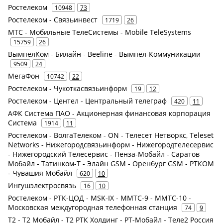
Ростелеком
10948
73
Ростелеком - Связьинвест
1719
26
МТС - Мобильные ТелеСистемы - Mobile TeleSystems
15759
26
ВымпелКом - Билайн - Beeline - Вымпел-Коммуникации
9509
24
МегаФон
10742
22
Ростелеком - Чукоткасвязьинформ
19
12
Ростелеком - Центел - Центральный телеграф
420
11
АФК Система ПАО - Акционерная финансовая корпорация
Система
1914
11
Ростелеком - ВолгаТелеком - ON - Телесет Нетворкс, Teleset
Networks - Нижегородсвязьинформ - Нижегородтелесервис
- Нижегородский Телесервис - Пенза-Мобайл - Саратов
Мобайл - Татинком-Т - Элайн GSM - Оренбург GSM - РТКОМ
- Чувашия Мобайл
620
10
Ингушэлектросвязь
16
10
Ростелеком - РТК-ЦОД - MSK-IX - ММТС-9 - ММТС-10 -
Московская междугородная телефонная станция
74
9
Т2 - Т2 Мобайл - Т2 РТК Холдинг - РТ-Мобайл - Теле2 Россия