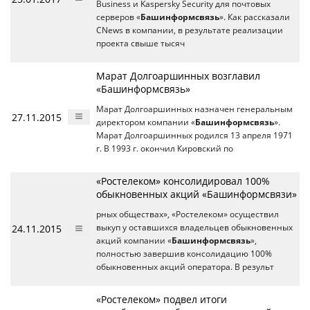
Business и Kaspersky Security для почтовых
серверов «
Башинформсвязь
». Как рассказали
CNews в компании, в результате реализации
проекта свыше тысяч
Марат Долгоаршинных возглавил
«Башинформсвязь»
Марат Долгоаршинных назначен генеральным
27.11.2015
директором компании «
Башинформсвязь
».
Марат Долгоаршинных родился 13 апреля 1971
г. В 1993 г. окончил Кировский по
«Ростелеком» консолидировал 100%
обыкновенных акций «Башинформсвязи»
рных обществах», «Ростелеком» осуществил
24.11.2015
выкуп у оставшихся владельцев обыкновенных
акций компании «
Башинформсвязь
»,
полностью завершив консолидацию 100%
обыкновенных акций оператора. В результ
«Ростелеком» подвел итоги