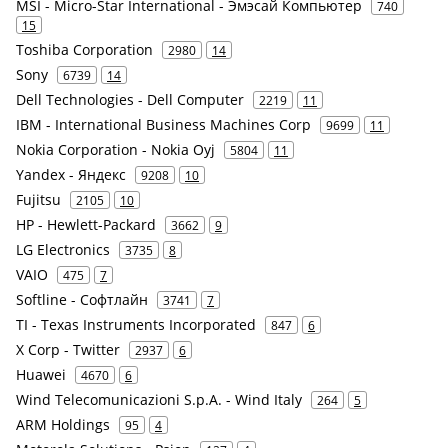
MSI - Micro-Star International - Эмэсай Компьютер
740
15
Toshiba Corporation
2980
14
Sony
6739
14
Dell Technologies - Dell Computer
2219
11
IBM - International Business Machines Corp
9699
11
Nokia Corporation - Nokia Oyj
5804
11
Yandex - Яндекс
9208
10
Fujitsu
2105
10
HP - Hewlett-Packard
3662
9
LG Electronics
3735
8
VAIO
475
7
Softline - Софтлайн
3741
7
TI - Texas Instruments Incorporated
847
6
X Corp - Twitter
2937
6
Huawei
4670
6
Wind Telecomunicazioni S.p.A. - Wind Italy
264
5
ARM Holdings
95
4