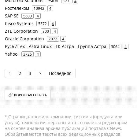
Motorola Solutions - Psion
127
4
Ростелеком
10942
4
SAP SE
5600
4
Cisco Systems
5372
4
ZTE Corporation
800
4
Oracle Corporation
7072
4
РусБИТех - Astra Linux - ГК Астра - Группа Астра
3064
4
Yahoo!
3726
4
1
2
3
>
Последняя
КОРОТКАЯ ССЫЛКА
* Страница-профиль компании, системы (продукта или
услуги), технологии, персоны и т.п. создается редактором
на основе анализа архива публикаций портала CNews.
Обрабатываются тексты всех редакционных разделов