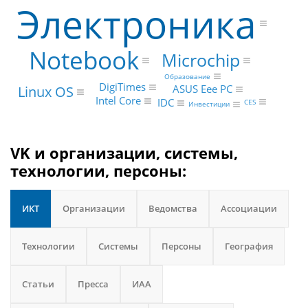
Электроника
Notebook
Microchip
Образование
DigiTimes
ASUS Eee PC
Linux OS
Intel Core
IDC
CES
Инвестиции
VK и организации, системы,
технологии, персоны:
ИКТ
Организации
Ведомства
Ассоциации
Технологии
Системы
Персоны
География
Статьи
Пресса
ИАА