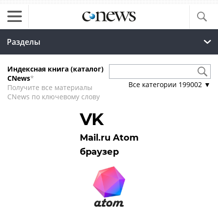
Разделы
Индексная книга (каталог)
CNews
*
Все категории
199002
▼
Получите все материалы
CNews по ключевому слову
VK
Mail.ru Atom
браузер