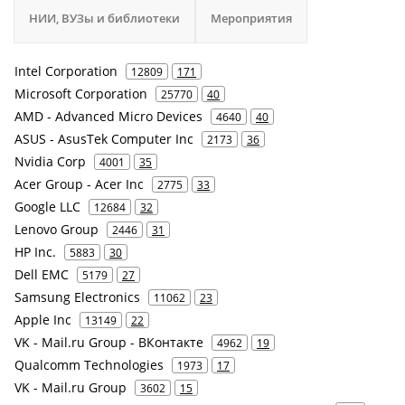
НИИ, ВУЗы и библиотеки
Мероприятия
Intel Corporation
12809
171
Microsoft Corporation
25770
40
AMD - Advanced Micro Devices
4640
40
ASUS - AsusTek Computer Inc
2173
36
Nvidia Corp
4001
35
Acer Group - Acer Inc
2775
33
Google LLC
12684
32
Lenovo Group
2446
31
HP Inc.
5883
30
Dell EMC
5179
27
Samsung Electronics
11062
23
Apple Inc
13149
22
VK - Mail.ru Group - ВКонтакте
4962
19
Qualcomm Technologies
1973
17
VK - Mail.ru Group
3602
15