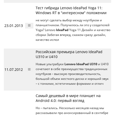
Тест гибрида Lenovo IdeaPad Yoga 11:
Windows RT в "интересном" положении
не могут сделать выбор между ноутбуком и
23.01.2013
планшетником. Получилось ли это у создателей
Yoga? Lenovo
IdeaPad
Yoga 11 Дизайн и качество
сборки Забегая вперед, скажем сразу: дизайн,
качество испол
Российская премьера Lenovo IdeaPad
U310 и U410
Новые ультрабуки
Lenovo IdeaPad U310
и U410
11.07.2012
сочетают в себе преимущества традиционных
ноутбуков – высокую производительность,
большой объем жесткого диска и хороший звук
– с тонкими, эстетичными формами и отлич
Самый дешевый в мире планшет на
Android 4.0: первый взгляд
Но – пытались. Несколько месяцев назад мы
рассказывали про анонсированный в сентябре