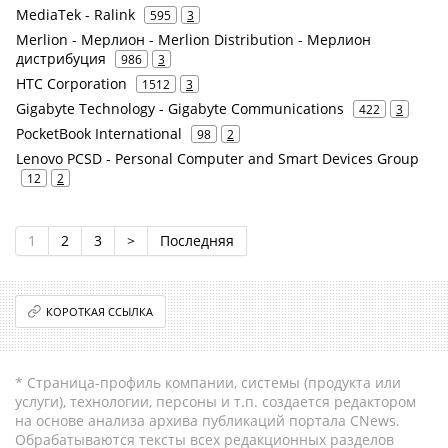
MediaTek - Ralink
595
3
Merlion - Мерлион - Merlion Distribution - Мерлион
дистрибуция
986
3
HTC Corporation
1512
3
Gigabyte Technology - Gigabyte Communications
422
3
PocketBook International
98
2
Lenovo PCSD - Personal Computer and Smart Devices Group
12
2
1
2
3
>
Последняя
КОРОТКАЯ ССЫЛКА
* Страница-профиль компании, системы (продукта или
услуги), технологии, персоны и т.п. создается редактором
на основе анализа архива публикаций портала CNews.
Обрабатываются тексты всех редакционных разделов