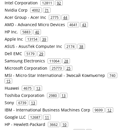
Intel Corporation
12811
92
Nvidia Corp
4002
71
Acer Group - Acer Inc
2775
44
AMD - Advanced Micro Devices
4641
43
HP Inc.
5883
40
Apple Inc
13154
39
ASUS - AsusTek Computer Inc
2174
38
Dell EMC
5179
29
Samsung Electronics
11064
28
Microsoft Corporation
25773
25
MSI - Micro-Star International - Эмэсай Компьютер
740
15
Huawei
4675
13
Toshiba Corporation
2980
13
Sony
6739
13
IBM - International Business Machines Corp
9699
12
Google LLC
12687
11
HP - Hewlett-Packard
3662
10