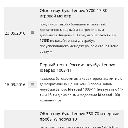
Обзор ноутбука Lenovo Y700-17ISK:
игровой монстр
получился такой - большой и тяжелый,
достаточно мощный и с агрессивным
23.05.2016
дизайном.Введение О том, что
Lenovo Y700-
17ISK
не какой-то там ультрабук
преуспевающего менеджера, вам станет ясно
сразу ж
Первый тест в России: ноутбук Lenovo
Ideapad 100S-11
казалось бы скромными характеристиками, но с
15.03.2016
демократичным ценником. В своем новом
ноутбуке Lenovo
Ideapad
100S-11 (не путать с 14-
ти и 15-ти дюймовыми моделями
Ideapad
100)
компания Le
Обзор ноутбука Lenovo Z50-70 и первые
пробы Windows 10
охое, хотя уже слегка устаревшее — 1920х1080