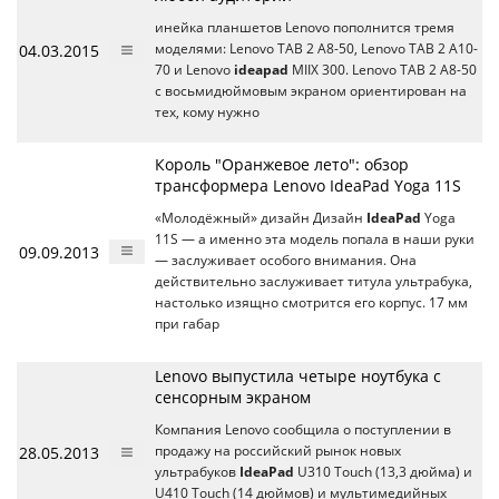
инейка планшетов Lenovo пополнится тремя
04.03.2015
моделями: Lenovo TAB 2 A8-50, Lenovo TAB 2 A10-
70 и Lenovo
ideapad
MIIX 300. Lenovo TAB 2 A8-50
с восьмидюймовым экраном ориентирован на
тех, кому нужно
Король "Оранжевое лето": обзор
трансформера Lenovo IdeaPad Yoga 11S
«Молодёжный» дизайн Дизайн
IdeaPad
Yoga
11S — а именно эта модель попала в наши руки
09.09.2013
— заслуживает особого внимания. Она
действительно заслуживает титула ультрабука,
настолько изящно смотрится его корпус. 17 мм
при габар
Lenovo выпустила четыре ноутбука с
сенсорным экраном
Компания Lenovo сообщила о поступлении в
28.05.2013
продажу на российский рынок новых
ультрабуков
IdeaPad
U310 Touch (13,3 дюйма) и
U410 Touch (14 дюймов) и мультимедийных