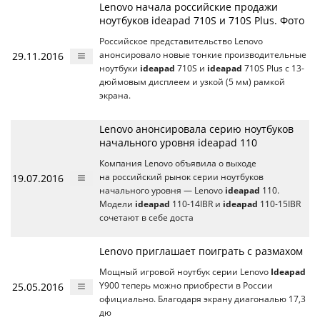
Lenovo начала российские продажи
ноутбуков ideapad 710S и 710S Plus. Фото
Российское представительство Lenovo
29.11.2016
анонсировало новые тонкие производительные
ноутбуки
ideapad
710S и
ideapad
710S Plus с 13-
дюймовым дисплеем и узкой (5 мм) рамкой
экрана.
Lenovo анонсировала серию ноутбуков
начального уровня ideapad 110
Компания Lenovo объявила о выходе
19.07.2016
на российский рынок серии ноутбуков
начального уровня — Lenovo
ideapad
110.
Модели
ideapad
110-14IBR и
ideapad
110-15IBR
сочетают в себе доста
Lenovo приглашает поиграть с размахом
Мощный игровой ноутбук серии Lenovo
Ideapad
25.05.2016
Y900 теперь можно приобрести в России
официально. Благодаря экрану диагональю 17,3
дю