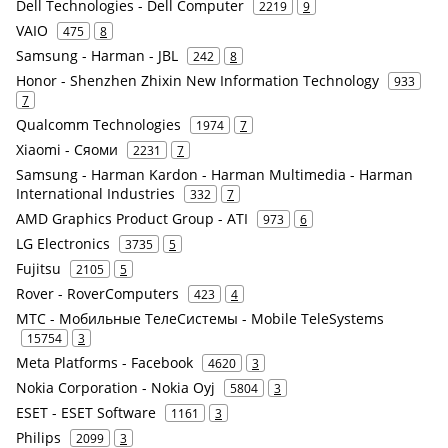
Dell Technologies - Dell Computer
2219
9
VAIO
475
8
Samsung - Harman - JBL
242
8
Honor - Shenzhen Zhixin New Information Technology
933
7
Qualcomm Technologies
1974
7
Xiaomi - Сяоми
2231
7
Samsung - Harman Kardon - Harman Multimedia - Harman
International Industries
332
7
AMD Graphics Product Group - ATI
973
6
LG Electronics
3735
5
Fujitsu
2105
5
Rover - RoverComputers
423
4
МТС - Мобильные ТелеСистемы - Mobile TeleSystems
15754
3
Meta Platforms - Facebook
4620
3
Nokia Corporation - Nokia Oyj
5804
3
ESET - ESET Software
1161
3
Philips
2099
3