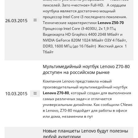
пикселей. Зато «честное» Full-HD. А сердцем
ноутбука является достаточно мощный
процессор Intel Core i3 последнего поколения.
26.03.2015
Технические характеристики
Lenovo Z50-70
Процессор Intel Core i3-4030U, 2x 1,9 ГГц
Видеокарта HD Graphics 4400 2048 Мбайт и
NVIDIA GeForce 820M 1024 Мбайт ОЗУ 4 Гбайт,
DDR3, 1600 МГц (до 16 Гбайт) Жесткий диск 1
Тбайт
Мультимедийный ноутбук Lenovo Z70-80
доступен на российском рынке
Компания Lenovo представила новый
производительный мультимедийный ноутбук
10.03.2015
Lenovo Z70-80
, который создан для выполнения
самых различных задач и отличается
универсальным дизайном. Как сообщили CNews
в Lenovo, Z70-80 подойдет для работы в офисе
или дома, незаменим в пут
Новые планшеты Lenovo будут полезны
любой аудитории