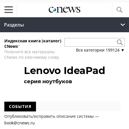
Разделы
Индексная книга (каталог)
CNews
*
Все категории
199124
▼
Получите все материалы
CNews по ключевому слову
Lenovo IdeaPad
серия ноутбуков
СОБЫТИЯ
Опубликовать/исправить описание системы —
book@cnews.ru