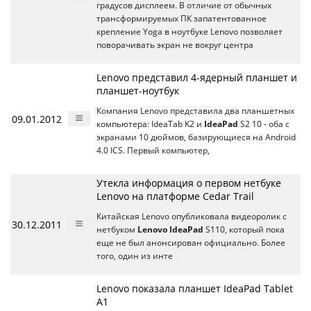
градусов дисплеем. В отличие от обычных
трансформируемых ПК запатентованное
крепление Yoga в ноутбуке Lenovo позволяет
поворачивать экран не вокруг центра
Lenovo представил 4-ядерный планшет и
планшет-ноутбук
Компания Lenovo представила два планшетных
09.01.2012
компьютера: IdeaTab K2 и
IdeaPad
S2 10 - оба с
экранами 10 дюймов, базирующиеся на Android
4.0 ICS. Первый компьютер,
Утекла информация о первом нетбуке
Lenovo на платформе Cedar Trail
Китайская Lenovo опубликовала видеоролик с
30.12.2011
нетбуком
Lenovo IdeaPad
S110, который пока
еще не был анонсирован официально. Более
того, один из инте
Lenovo показала планшет IdeaPad Tablet
A1