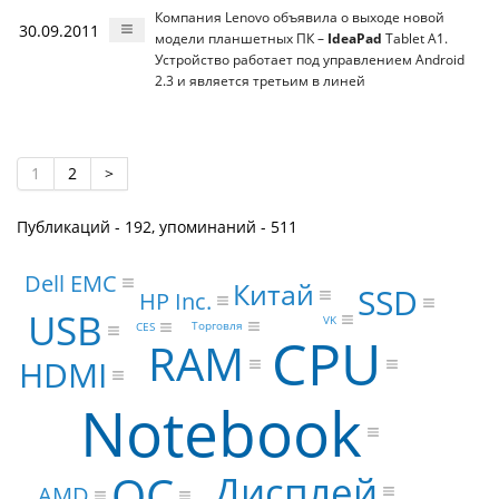
Компания Lenovo объявила о выходе новой
30.09.2011
модели планшетных ПК –
IdeaPad
Tablet A1.
Устройство работает под управлением Android
2.3 и является третьим в линей
1
2
>
Публикаций - 192, упоминаний - 511
Dell EMC
Китай
SSD
HP Inc.
USB
VK
Торговля
CES
CPU
RAM
HDMI
Notebook
ОС
Дисплей
AMD