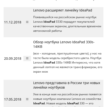
Lenovo расширяет линейку IdeaPad
Появившийся на российском рынке ноутбук
11.12.2018
Lenovo
IdeaPad
S530 порадует покупателей
качественным экраном, длительным временем
автономной работы
Обзор ноутбука Lenovo IdeaPad 330s-
14IKB
(все – холодные, приглушённые цвета), у нас на
20.09.2018
тесте была модель серебристого цвета. Ноутбук
Lenovo
IdeaPad
330s-14IKB Интересно, что хотя
данный лэптоп не является трансформером, его
экран мож
Lenovo представила в России три новых
линейки ноутбуков
Уже в конце мая на российском рынке появятся
17.05.2018
новые ноутбуки компании Lenovo из семейства
IdeaPad
. Новая модель
IdeaPad
330 — это