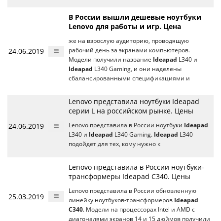
В России вышли дешевые ноутбуки
Lenovo для работы и игр. Цена
же на взрослую аудиторию, проводящую
24.06.2019
рабочий день за экранами компьютеров.
Модели получили название
Ideapad
L340 и
Ideapad
L340 Gaming, и они наделены
сбалансированными спецификациями и
Lenovo представила ноутбуки Ideapad
серии L на российском рынке. Цены
24.06.2019
Lenovo представила в России ноутбуки
Ideapad
L340 и
Ideapad
L340 Gaming.
Ideapad
L340
подойдет для тех, кому нужно к
Lenovo представила в России ноутбуки-
трансформеры Ideapad C340. Цены
Lenovo представила в России обновленную
25.03.2019
линейку ноутбуков-трансформеров
Ideapad
C340
. Модели на процессорах Intel и AMD с
диагоналями экранов 14 и 15 дюймов получили