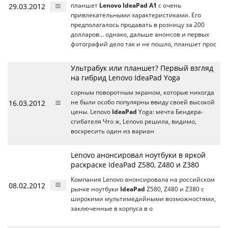
29.03.2012
планшет
Lenovo IdeaPad A1
c очень
привлекательными характеристиками. Его
предполагалось продавать в розницу за 200
долларов… однако, дальше анонсов и первых
фотографий дело так и не пошло, планшет прос
Ультрабук или планшет? Первый взгляд
на гибрид Lenovo IdeaPad Yoga
сорным поворотным экраном, которые никогда
16.03.2012
не были особо популярны ввиду своей высокой
цены. Lenovo
IdeaPad
Yoga: мечта Бендера-
сгибателя Что ж, Lenovo решила, видимо,
воскресить один из вариан
Lenovo анонсировал ноутбуки в яркой
раскраске IdeaPad Z580, Z480 и Z380
Компания Lenovo анонсировала на российском
08.02.2012
рынке ноутбуки
IdeaPad
Z580, Z480 и Z380 с
широкими мультимедийными возможностями,
заключенные в корпуса в о