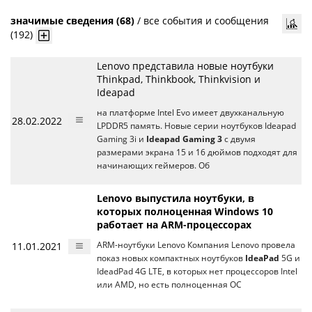
значимые сведения (68)
/
все события и сообщения
(192)
Lenovo представила новые ноутбуки
Thinkpad, Thinkbook, Thinkvision и
Ideapad
на платформе Intel Evo имеет двухканальную
28.02.2022
LPDDR5 память. Новые серии ноутбуков Ideapad
Gaming 3i и
Ideapad Gaming 3
с двумя
размерами экрана 15 и 16 дюймов подходят для
начинающих геймеров. Об
Lenovo выпустила ноутбуки, в
которых полноценная Windows 10
работает на ARM-процессорах
11.01.2021
ARM-ноутбуки Lenovo Компания Lenovo провела
показ новых компактных ноутбуков
IdeaPad
5G и
IdeadPad 4G LTE, в которых нет процессоров Intel
или AMD, но есть полноценная ОС