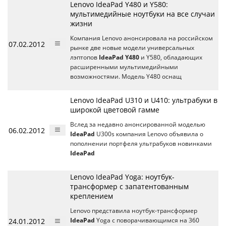
Lenovo IdeaPad Y480 и Y580:
мультимедийные ноутбуки на все случаи
жизни
Компания Lenovo анонсировала на российском
07.02.2012
рынке две новые модели универсальных
лэптопов
IdeaPad Y480
и Y580, обладающих
расширенными мультимедийными
возможностями. Модель Y480 оснащ
Lenovo IdeaPad U310 и U410: ультрабуки в
широкой цветовой гамме
Вслед за недавно анонсированной моделью
06.02.2012
IdeaPad
U300s компания Lenovo объявила о
пополнении портфеля ультрабуков новинками
IdeaPad
Lenovo IdeaPad Yoga: ноутбук-
трансформер с запатентованным
креплением
Lenovo представила ноутбук-трансформер
24.01.2012
IdeaPad
Yoga c поворачивающимся на 360