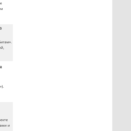
ые
ом
а
Бигам».
ий,
я
»).
оекте
тами и