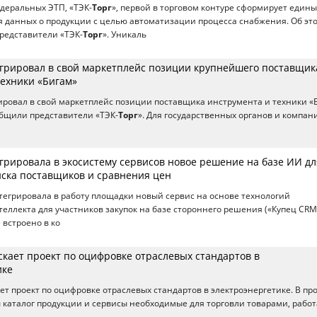
деральных ЭТП, «ТЭК-
Торг
», первой в торговом контуре сформирует един
 данных о продукции с целью автоматизации процесса снабжения. Об эт
редставители «ТЭК-
Торг
». Уникаль
егрировал в свой маркетплейс позиции крупнейшего поставщик
техники «Бигам»
ировал в свой маркетплейс позиции поставщика инструмента и техники «
бщили представители «ТЭК-
Торг
». Для государственных органов и компан
грировала в экосистему сервисов новое решение на базе ИИ дл
иска поставщиков и сравнения цен
тегрировала в работу площадки новый сервис на основе технологий
теллекта для участников закупок на базе стороннего решения («Купец CRM
встроено в ко
скает проект по оцифровке отраслевых стандартов в
ике
ает проект по оцифровке отраслевых стандартов в электроэнергетике. В пр
 каталог продукции и сервисы необходимые для торговли товарами, рабо