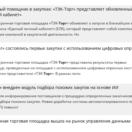
ый помощник в закупках: «ТЭК-Торг» представляет обновленны
 кабинет»
ронная торговая площадка «ТЭК-
Торг
» объявляет о запуске в ближайшее
иса «Единый личный кабинет» (ЕЛК), который представляет собой компле
ия компаний в закупочной деятельности. Но
рг» состоялись первые закупки с использованием цифровых оп
ронная торговая площадка «ТЭК-
Торг
» представила результаты первых
ур, проведенных на площадке с использованием цифровых опросных лист
или представители «ТЭК-
Торг
». В рамках пило
» внедрен модуль подбора похожих закупок на основе ИИ
для информирования поставщиков о процедурах определенных заказчиков
дбора похожих закупок. Новая доработка системы автоматизированного п
П) повысит
нная торговая площадка вышла на рынок управления данными 