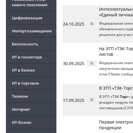
нового поколения
Интеллектуальн
«Единый личный
Цифровизация
24.10.2025
Федеральная элект
обновленного серв
Импортозамещение
решение для участ
Безопасность
На ЭТП «ТЭК-То
листов
ИТ в госсекторе
30.09.2025
Федеральная элект
закупочных процед
ИТ в банках
этом CNews сообщ
ИТ в торговле
В ЭТП «ТЭК-Торг
Телеком
В ЭТП «ТЭК-
Торг
» 
17.09.2025
внедрен модуль по
поставщиков (САП
Интернет
Первая электро
ИТ-бизнес
продукции