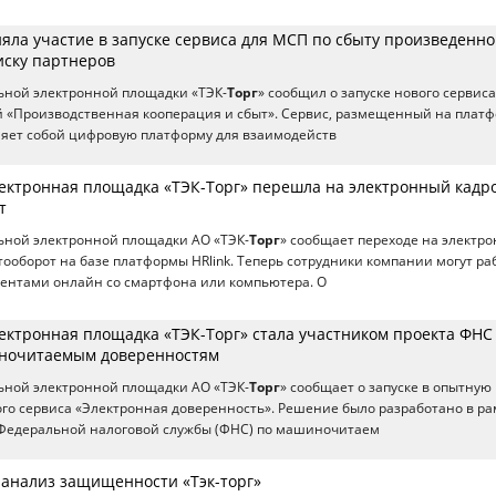
яла участие в запуске сервиса для МСП по сбыту произведенн
иску партнеров
ьной электронной площадки «ТЭК-
Торг
» сообщил о запуске нового сервиса
 «Производственная кооперация и сбыт». Сервис, размещенный на плат
ляет собой цифровую платформу для взаимодейств
ектронная площадка «ТЭК-Торг» перешла на электронный кадр
т
ьной электронной площадки АО «ТЭК-
Торг
» сообщает переходе на электр
ооборот на базе платформы HRlink. Теперь сотрудники компании могут ра
ентами онлайн со смартфона или компьютера. О
ектронная площадка «ТЭК-Торг» стала участником проекта ФНС
иночитаемым доверенностям
ьной электронной площадки АО «ТЭК-
Торг
» сообщает о запуске в опытную
го сервиса «Электронная доверенность». Решение было разработано в ра
е Федеральной налоговой службы (ФНС) по машиночитаем
а анализ защищенности «Тэк-торг»