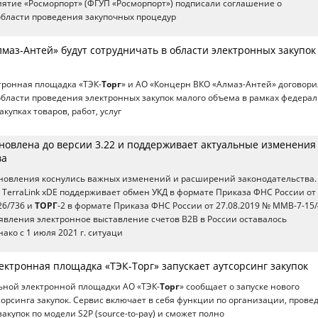
ятие «Росморпорт» (ФГУП «Росморпорт») подписали соглашение о
области проведения закупочных процедур
лмаз-Антей» будут сотрудничать в области электронных закупок
тронная площадка «ТЭК-
Торг
» и АО «Концерн ВКО «Алмаз-Антей» договори
области проведения электронных закупок малого объема в рамках федера
акупках товаров, работ, услуг
бновлена до версии 3.22 и поддерживает актуальные изменения
ва
обновления коснулись важных изменений и расширений законодательства.
 TerraLink xDE поддерживает обмен УКД в формате Приказа ФНС России от
26/736 и
ТОРГ
-2 в формате Приказа ФНС России от 27.08.2019 № ММВ-7-15/
явления электронное выставление счетов B2B в России оставалось
ако с 1 июля 2021 г. ситуаци
ектронная площадка «ТЭК-Торг» запускает аутсорсинг закупок
ьной электронной площадки АО «ТЭК-
Торг
» сообщает о запуске нового
сорсинга закупок. Сервис включает в себя функции по организации, пров
купок по модели S2P (source-to-pay) и сможет полно