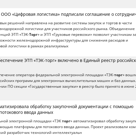
и ООО «Цифровая логистика» подписали соглашение о сотрудни
ых решений направлена на развитие системы закупок и торгов в части
знодорожной логистики для участников российского рынка. Объединение
енций ЭТП «ТЭК-
Торг
» и ЭТП «Грузовые перевозки» позволит участникам з
можности железнодорожной инфраструктуры для снижения расходов и
вой логистики в рамках реализуемых
еспечение ЭТП «ТЭК-торг» включено в Единый реестр российск
печение оператора федеральной электронной площадки «ТЭК-
торг
» вошл
сийских программ для электронных вычислительных машин и баз данных.
ии ПО секции «Государственные закупки» в реестр было принято в июне 2
оматизировала обработку закупочной документации с помощью
потокового ввода данных
ьной электронной площадки «ТЭК
торг
» автоматизировал обработку заку
омощью платформы для потокового ввода данных. Проект реализовали ко
йский разработчик технологий интеллектуальн