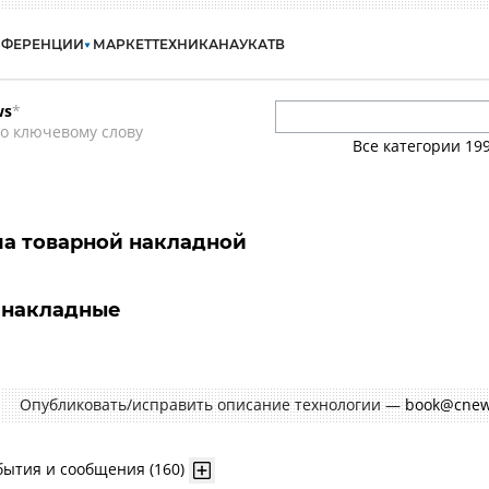
НФЕРЕНЦИИ
МАРКЕТ
ТЕХНИКА
НАУКА
ТВ
ws
*
о ключевому слову
Все категории
19
а товарной накладной
 накладные
Опубликовать/исправить описание технологии —
book@cnew
бытия и сообщения (160)