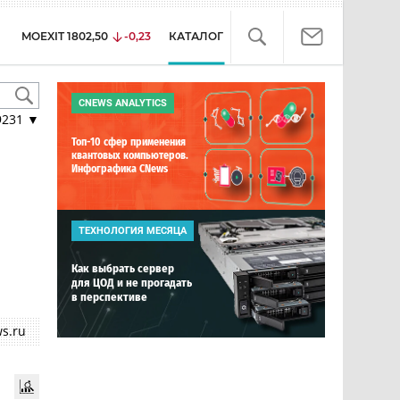
MOEXIT
1802,50
-0,23
КАТАЛОГ
CNEWS ANALYTICS
9231
▼
Топ-10 сфер применения
квантовых компьютеров.
Инфографика CNews
ТЕХНОЛОГИЯ МЕСЯЦА
Как выбрать сервер
для ЦОД и не прогадать
в перспективе
s.ru