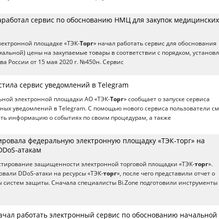
заработал сервис по обоснованию НМЦ для закупок медицинских
лектронной площадке «ТЭК-
Торг
» начал работать сервис для обоснования
альной) цены на закупаемые товары в соответствии с порядком, устано
а России от 15 мая 2020 г. №450н. Сервис
стила сервис уведомлений в Telegram
ьной электронной площадки АО «ТЭК-
Торг
» сообщает о запуске сервиса
ых уведомлений в Telegram. С помощью нового сервиса пользователи см
ть информацию о событиях по своим процедурам, а также
тировала федеральную электронную площадку «ТЭК-торг» на
 DDoS-атакам
естирование защищенности электронной торговой площадки «ТЭК-
торг
».
вали DDoS-атаки на ресурсы «ТЭК-
торг
», после чего представили отчет о
ы систем защиты. Сначала специалисты Bi.Zone подготовили инструменты
начал работать электронный сервис по обоснованию начальной