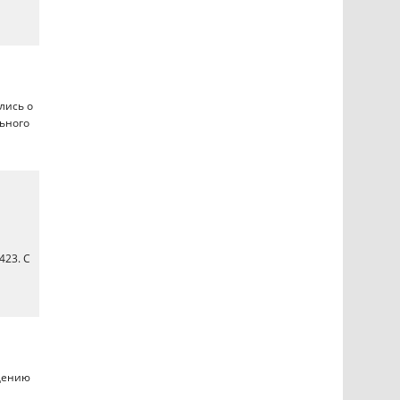
лись о
льного
423. С
едению