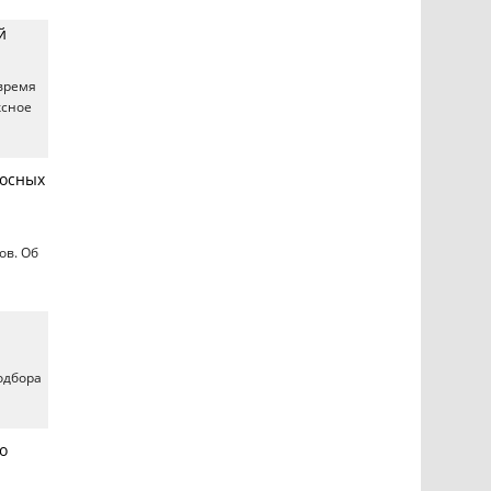
й
 время
ксное
росных
ов. Об
одбора
о