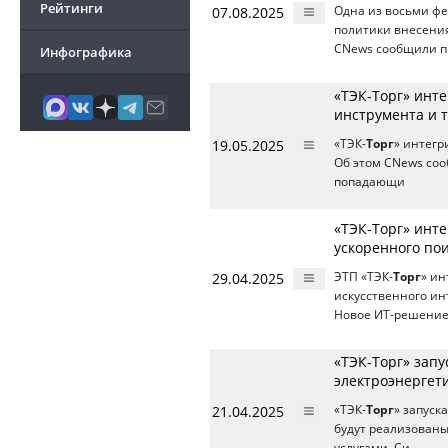
Рейтинги
07.08.2025
Одна из восьми фе
политики внесения
CNews сообщили п
Инфографика
«ТЭК-Торг» инт
инструмента и 
19.05.2025
«ТЭК-
Торг
» интегр
Об этом CNews соо
попадающи
«ТЭК-Торг» инте
ускоренного по
29.04.2025
ЭТП «ТЭК-
Торг
» ин
искусственного ин
Новое ИТ-решение 
«ТЭК-Торг» запу
электроэнергет
21.04.2025
«ТЭК-
Торг
» запуск
будут реализованы
услугами. Си