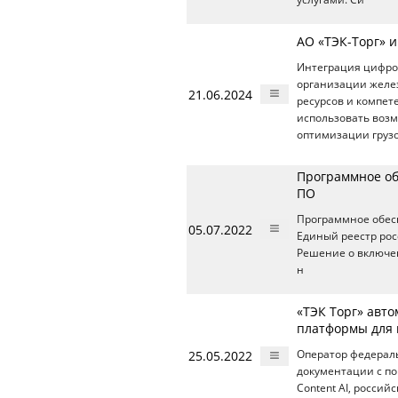
АО «ТЭК-Торг» 
Интеграция цифров
организации желе
21.06.2024
ресурсов и компет
использовать воз
оптимизации грузо
Программное об
ПО
Программное обес
05.07.2022
Единый реестр рос
Решение о включен
н
«ТЭК Торг» авт
платформы для 
25.05.2022
Оператор федерал
документации с п
Content AI, росси