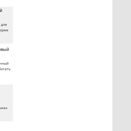
ой
 для
форме
овый
онный
ботать
мках