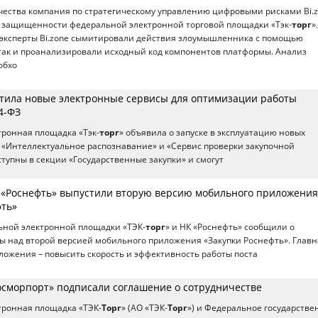
чества компания по стратегическому управлению цифровыми рисками Bi.
 защищенности федеральной электронной торговой площадки «Тэк-
торг
»
 эксперты Bi.zone сымитировали действия злоумышленника с помощью
так и проанализировали исходный код компонентов платформы. Анализ
обхо
устила новые электронные сервисы для оптимизации работы
4-ФЗ
ронная площадка «Тэк-
торг
» объявила о запуске в эксплуатацию новых
 «Интеллектуальное распознавание» и «Сервис проверки закупочной
тупны в секции «Государственные закупки» и смогут
К «Роснефть» выпустили вторую версию мобильного приложения
фть»
ьной электронной площадки «ТЭК-
торг
» и НК «Роснефть» сообщили о
 над второй версией мобильного приложения «Закупки Роснефть». Главн
ложения – повысить скорость и эффективность работы поста
Росморпорт» подписали соглашение о сотрудничестве
тронная площадка «ТЭК-
Торг
» (АО «ТЭК-
Торг
») и Федеральное государстве