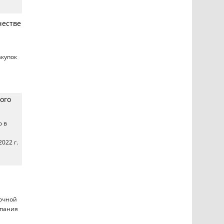
честве
акупок
ого
о в
022 г.
почной
мпания