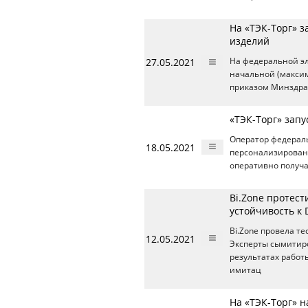
На «ТЭК-Торг» 
изделий
27.05.2021
На федеральной э
начальной (максим
приказом Минздрав
«ТЭК-Торг» запу
Оператор федерал
18.05.2021
персонализированн
оперативно получа
Bi.Zone протес
устойчивость к
Bi.Zone провела т
12.05.2021
Эксперты сымитиро
результатах работ
имитац
На «ТЭК-Торг» 