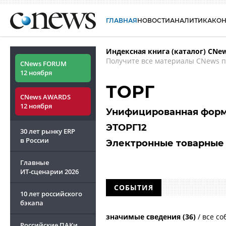
ГЛАВНАЯ
НОВОСТИ
АНАЛИТИКА
КО
Индексная книга (каталог) CNe
Получите все материалы CNews п
CNews FORUM
12 ноября
ТОРГ
CNews AWARDS
12 ноября
Унифицированная форм
ЭТОРГ12
30 лет рынку ERP
в России
Электронные товарные
Главные
ИТ-сценарии
2026
СОБЫТИЯ
10 лет российского
бэкапа
значимые сведения (36)
/
все со
Российские ПАКи