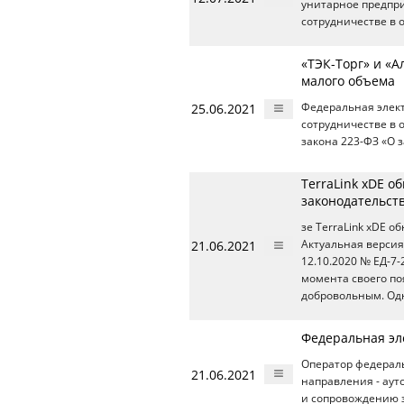
унитарное предпри
сотрудничестве в 
«ТЭК-Торг» и «А
малого объема
25.06.2021
Федеральная элек
сотрудничестве в 
закона 223-ФЗ «О з
TerraLink xDE о
законодательст
зе TerraLink xDE 
21.06.2021
Актуальная версия
12.10.2020 № ЕД-7-
момента своего по
добровольным. Одн
Федеральная эл
Оператор федерал
21.06.2021
направления - аут
и сопровождению за