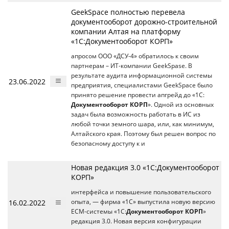
GeekSpace полностью перевела
документооборот дорожно-строительной
компании Алтая на платформу
«1С:Документооборот КОРП»
апросом ООО «ДСУ-4» обратилось к своим
партнерам – ИТ-компании GeekSpase. В
результате аудита информационной системы
23.06.2022
предприятия, специалистами GeekSpace было
принято решение провести апгрейд до «1С:
Документооборот КОРП
». Одной из основных
задач была возможность работать в ИС из
любой точки земного шара, или, как минимум,
Алтайского края. Поэтому был решен вопрос по
безопасному доступу к и
Новая редакция 3.0 «1С:Документооборот
КОРП»
интерфейса и повышение пользовательского
16.02.2022
опыта, — фирма «1С» выпустила новую версию
ECM-системы «1С:
Документооборот КОРП
»
редакция 3.0. Новая версия конфигурации