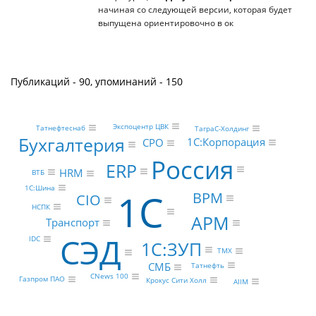
начиная со следующей версии, которая будет
выпущена ориентировочно в ок
Публикаций - 90, упоминаний - 150
Экспоцентр ЦВК
Татнефтеснаб
ТаграС-Холдинг
Бухгалтерия
1С:Корпорация
CPO
Россия
ERP
HRM
ВТБ
1С:Шина
1С
BPM
CIO
НСПК
АРМ
Транспорт
СЭД
IDC
1С:ЗУП
ТМХ
СМБ
Татнефть
CNews 100
Газпром ПАО
Крокус Сити Холл
AIIM