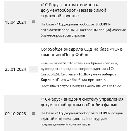
«1С-Рарус» автоматизировал
документооборот «Независимой
страховой группы»
18.04.2024
На базе «
1С:Документооборот 8 КОРП
»
автоматизированы и настроены специфические
бизнес-процессы страхов
CorpSoft24 внедрила СЭД на базе «1С» в
компании «Пьер Фабр»
ым», — отметил Константин Крыжановский,
23.01.2024
руководитель отдела сопровождения «1С»
CorpSoft24. Система «
1С:Документооборот
Корп
» в «Пьер Фабр» была принята в
промышленную эксплуатацию, автоматизиро
«1С-Рарус» внедрил систему управления
документооборотом в «Панбио фарм»
09.10.2023
На базе «
1С:Документооборот 8 КОРП
» создан
единый информационный контур для
подразделений компании, в