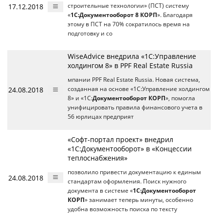
17.12.2018
строительные технологии» (ПСТ) систему
«
1С:Документооборот 8 КОРП
». Благодаря
этому в ПСТ на 70% сократилось время на
подготовку и со
WiseAdvice внедрила «1С:Управление
холдингом 8» в PPF Real Estate Russia
мпании PPF Real Estate Russia. Новая система,
24.08.2018
созданная на основе «1С:Управление холдингом
8» и «1С:
Документооборот КОРП
», помогла
унифицировать правила финансового учета в
56 юрлицах предприят
«Софт-портал проект» внедрил
«1С:Документооборот» в «Концессии
теплоснабжения»
позволило привести документацию к единым
24.08.2018
стандартам оформления. Поиск нужного
документа в системе «
1С:Документооборот
КОРП
» занимает теперь минуты, особенно
удобна возможность поиска по тексту