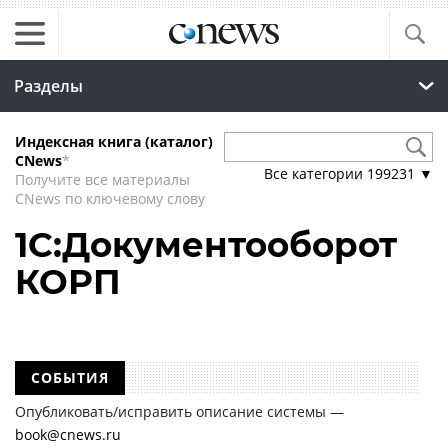
Разделы
Индексная книга (каталог)
CNews
*
Все категории
199231
▼
Получите все материалы
CNews по ключевому слову
1С:Документооборот
КОРП
СОБЫТИЯ
Опубликовать/исправить описание системы —
book@cnews.ru