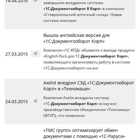
14.04.2016
завершили внедрение системы
«
1С:Документооборот 8 Корп
» в компании
«Ставропольский аптечный склад». Новая
система электрон
Вышла английская версия для
«1С:Документооборот Корп»
Компания «1С-КПД» объявила о выходе продукта
27.03.2015
«English Pack для 1С:
Документооборот Корп
»,
позволяющего организовать работу в системе
«1С:Документооборот» на анг
Axelot внедрил СЭД «1С:Документооборот
Корп» в «Техномаше»
Компания Axelot внедрила систему
24.03.2015
«1С:
Документооборот Корп
» в научно-
производственном объединении «Техномаш»
(ФГУП), что позволило
«ТМС групп» оптимизирует обмен
документами с помощью «1С-Раруса»