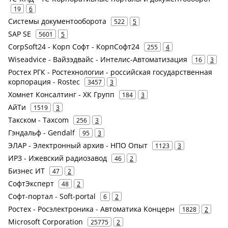
19
6
Системы документооборота
522
5
SAP SE
5601
5
CorpSoft24 - Корп Софт - КорпСофт24
255
4
Wiseadvice - Вайзэдвайс - Интелис-Автоматизация
16
3
Ростех РГК - Ростехнологии - российская государственная
корпорация - Rostec
3457
3
Хомнет Консалтинг - ХК Групп
184
3
АйТи
1519
3
Такском - Taxcom
256
3
Гэндальф - Gendalf
95
3
ЭЛАР - Электронный архив - НПО Опыт
1123
3
ИРЗ - Ижевский радиозавод
46
2
Бизнес ИТ
47
2
СофтЭксперт
48
2
Софт-портал - Soft-portal
6
2
Ростех - Росэлектроника - Автоматика Концерн
1828
2
Microsoft Corporation
25775
2