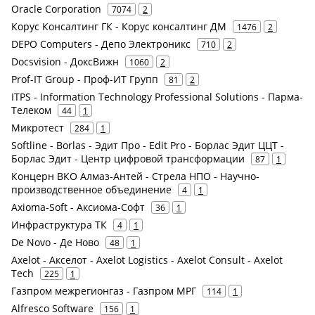
Oracle Corporation
7074
2
Корус Консалтинг ГК - Корус консалтинг ДМ
1476
2
DEPO Computers - Депо Электроникс
710
2
Docsvision - ДоксВижн
1060
2
Prof-IT Group - Проф-ИТ Групп
81
2
ITPS - Information Technology Professional Solutions - Парма-
Телеком
44
1
Микротест
284
1
Softline - Borlas - Эдит Про - Edit Pro - Борлас Эдит ЦЦТ -
Борлас Эдит - Центр цифровой трансформации
87
1
Концерн ВКО Алмаз-Антей - Стрела НПО - Научно-
производственное объединение
4
1
Axioma-Soft - Аксиома-Софт
36
1
Инфраструктура ТК
4
1
De Novo - Де Ново
48
1
Axelot - Акселот - Axelot Logistics - Axelot Consult - Axelot
Tech
225
1
Газпром межрегионгаз - Газпром МРГ
114
1
Alfresco Software
156
1