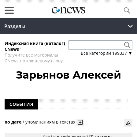
Разделы
Индексная книга (каталог)
CNews
*
Все категории
199337
▼
Получите все материалы
CNews по ключевому слову
Зарьянов Алексей
СОБЫТИЯ
по дате
/
упоминаниям в текстах
Как Low-code делает ИТ-системы