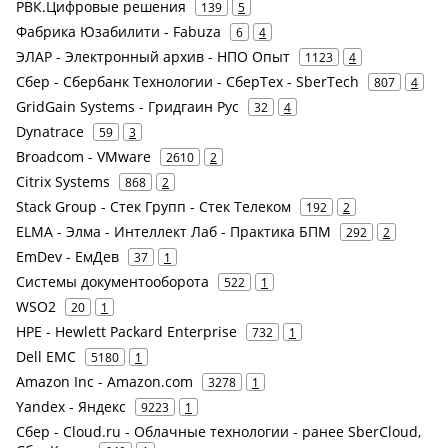
РВК.Цифровые решения
139
5
Фабрика Юзабилити - Fabuza
6
4
ЭЛАР - Электронный архив - НПО Опыт
1123
4
Сбер - Сбербанк Технологии - СберТех - SberTech
807
4
GridGain Systems - Гридгаин Рус
32
4
Dynatrace
59
3
Broadcom - VMware
2610
2
Citrix Systems
868
2
Stack Group - Стек Групп - Стек Телеком
192
2
ELMA - Элма - Интеллект Лаб - Практика БПМ
292
2
EmDev - ЕмДев
37
1
Системы документооборота
522
1
WSO2
20
1
HPE - Hewlett Packard Enterprise
732
1
Dell EMC
5180
1
Amazon Inc - Amazon.com
3278
1
Yandex - Яндекс
9223
1
Сбер - Cloud.ru - Облачные технологии - ранее SberCloud,