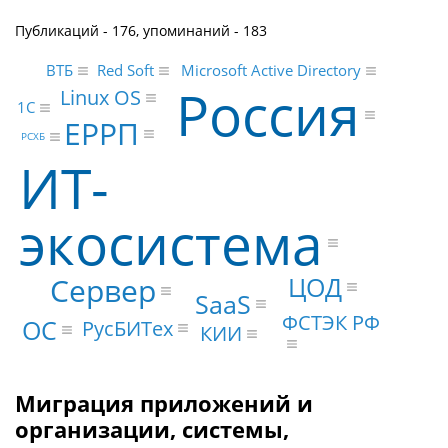
Публикаций - 176, упоминаний - 183
Red Soft
Microsoft Active Directory
ВТБ
Россия
Linux OS
1С
ЕРРП
РСХБ
ИТ-
экосистема
ЦОД
Сервер
SaaS
ФСТЭК РФ
ОС
РусБИТех
КИИ
Миграция приложений и
организации, системы,