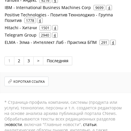
Yandex - Яндекс
9216
4
IBM - International Business Machines Corp
9699
4
Positive Technologies - Позитив Текнолоджиз - Группа
Позитив
1778
4
Hitachi - Хитачи
1501
4
Telegram Group
2940
4
ELMA - Элма - Интеллект Лаб - Практика БПМ
291
4
1
2
3
>
Последняя
КОРОТКАЯ ССЫЛКА
* Страница-профиль компании, системы (продукта или
услуги), технологии, персоны и т.п. создается редактором
на основе анализа архива публикаций портала CNews.
Обрабатываются тексты всех редакционных разделов
(
новости
, включая "Главные новости",
статьи
,
аналитические обзоры рынков, интервью, а также