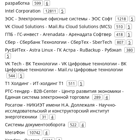
разработка
599
6
Intel Corporation
12811
5
ЭОС - Электронные офисные системы - ЭОС Софт
1218
5
VK Cloud Solutions - Mail.Ru Cloud Solutions (MCS)
510
5
ГПБ - ГС-инвест - Arenadata - Аренадата Софтвер
418
5
Сбер - Сбербанк Технологии - СберТех - SberTech
807
5
РусБИТех - Astra Linux - ГК Астра - RuBackup - Рубэкап
380
5
VK Tech - ВК Технологии - VK Цифровые технологии - ВК
Цифровые технологии - Mail.ru Цифровые технологии
544
5
Т1 Холдинг - ИТ-холдинг Т1
511
5
РТС-тендер - B2B-Center - Центр развития экономики -
Единая система электронной торговли
289
4
Росатом - НИКИЭТ имени Н.А. Доллежаля - Научно-
исследовательский и конструкторский институт
энерготехники
31
4
Системы документооборота
522
4
МегаФон
10742
4