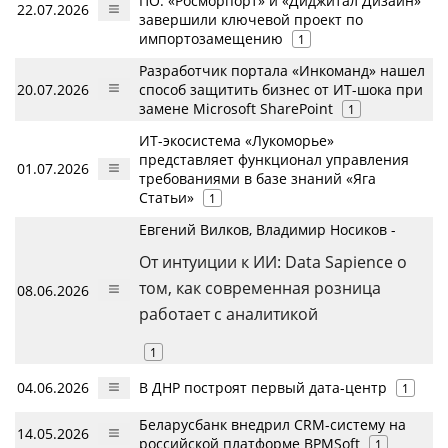
ПО: «Росморпорт» и «Диджитал Дизайн»
22.07.2026
завершили ключевой проект по
импортозамещению
1
Разработчик портала «Инкоманд» нашел
20.07.2026
способ защитить бизнес от ИТ-шока при
замене Microsoft SharePoint
1
ИТ-экосистема «Лукоморье»
представляет функционал управления
01.07.2026
требованиями в базе знаний «Яга
Статьи»
1
Евгений Вилков, Владимир Носиков -
От интуиции к ИИ: Data Sapience о
том, как современная розница
08.06.2026
работает с аналитикой
1
04.06.2026
В ДНР построят первый дата-центр
1
Беларусбанк внедрил CRM-систему на
14.05.2026
российской платформе BPMSoft
1