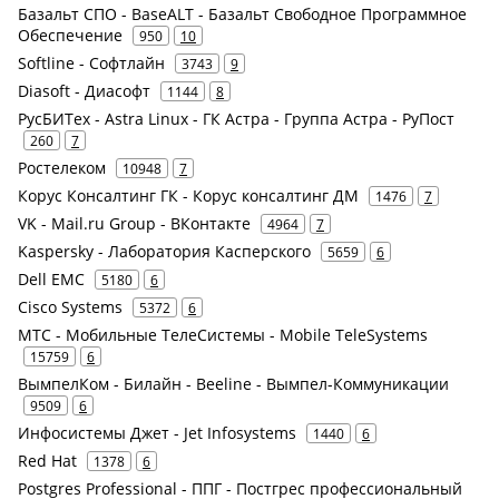
Базальт СПО - BaseALT - Базальт Свободное Программное
Обеспечение
950
10
Softline - Софтлайн
3743
9
Diasoft - Диасофт
1144
8
РусБИТех - Astra Linux - ГК Астра - Группа Астра - РуПост
260
7
Ростелеком
10948
7
Корус Консалтинг ГК - Корус консалтинг ДМ
1476
7
VK - Mail.ru Group - ВКонтакте
4964
7
Kaspersky - Лаборатория Касперского
5659
6
Dell EMC
5180
6
Cisco Systems
5372
6
МТС - Мобильные ТелеСистемы - Mobile TeleSystems
15759
6
ВымпелКом - Билайн - Beeline - Вымпел-Коммуникации
9509
6
Инфосистемы Джет - Jet Infosystems
1440
6
Red Hat
1378
6
Postgres Professional - ППГ - Постгрес профессиональный