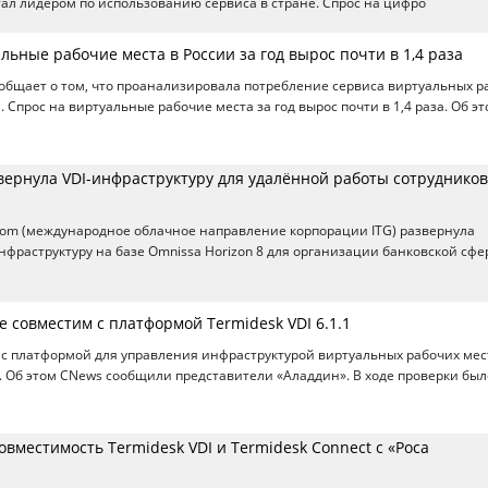
тал лидером по использованию сервиса в стране. Спрос на цифро
льные рабочие места в России за год вырос почти в 1,4 раза
сообщает о том, что проанализировала потребление сервиса виртуальных р
и. Спрос на виртуальные рабочие места за год вырос почти в 1,4 раза. Об э
звернула VDI-инфраструктуру для удалённой работы сотрудников
.com (международное облачное направление корпорации ITG) развернула
нфраструктуру на базе Omnissa Horizon 8 для организации банковской сфе
ice совместим с платформой Termidesk VDI 6.1.1
ice с платформой для управления инфраструктурой виртуальных рабочих мес
1. Об этом CNews сообщили представители «Аладдин». В ходе проверки был
вместимость Termidesk VDI и Termidesk Connect с «Роса