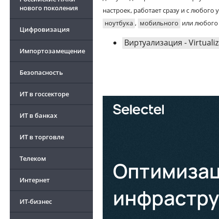
нового поколения
настроек, работает сразу и с любого
ноутбука
,
мобильного
или любого 
Цифровизация
Виртуализация - Virtuali
Импортозамещение
Безопасность
ИТ в госсекторе
ИТ в банках
ИТ в торговле
Телеком
Интернет
ИТ-бизнес