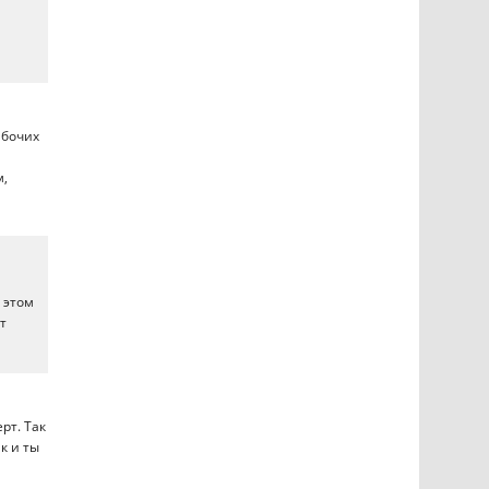
абочих
м,
 этом
т
рт. Так
к и ты