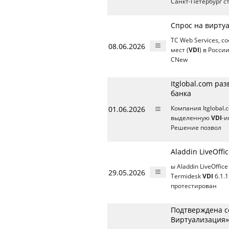
Санкт-Петербург с
Спрос на виртуа
ТС Web Services, 
08.06.2026
мест (
VDI
) в Росси
CNew
Itglobal.com ра
банка
01.06.2026
Компания Itglobal
выделенную
VDI
-и
Решение позвол
Aladdin LiveOff
ы Aladdin LiveOff
29.05.2026
Termidesk
VDI
6.1.
протестирован
Подтверждена со
Виртуализация»