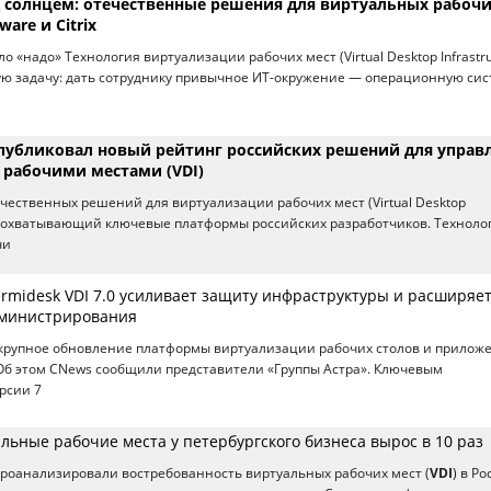
д солнцем: отечественные решения для виртуальных рабоч
are и Citrix
ло «надо» Технология виртуализации рабочих мест (Virtual Desktop Infrastru
ую задачу: дать сотруднику привычное ИТ-окружение — операционную сис
публиковал новый рейтинг российских решений для управ
рабочими местами (VDI)
чественных решений для виртуализации рабочих мест (Virtual Desktop
, охватывающий ключевые платформы российских разработчиков. Техноло
чи
ermidesk VDI 7.0 усиливает защиту инфраструктуры и расширяе
дминистрирования
 крупное обновление платформы виртуализации рабочих столов и прилож
 Об этом CNews сообщили представители «Группы Астра». Ключевым
рсии 7
льные рабочие места у петербургского бизнеса вырос в 10 раз
роанализировали востребованность виртуальных рабочих мест (
VDI
) в Ро