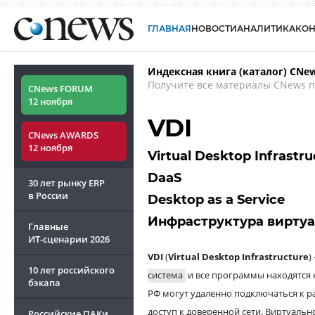
ГЛАВНАЯ
НОВОСТИ
АНАЛИТИКА
КО
Индексная книга (каталог) CNe
Получите все материалы CNews п
CNews FORUM
12 ноября
VDI
CNews AWARDS
12 ноября
Virtual Desktop Infrastru
DaaS
30 лет рынку ERP
в России
Desktop as a Service
Инфраструктура виртуа
Главные
ИТ-сценарии
2026
VDI
(
Virtual Desktop Infrastructure
)
10 лет российского
система
и все программы находятся н
бэкапа
РФ могут удаленно подключаться к ра
доступ к доверенной сети.
Виртуально
Российские ПАКи