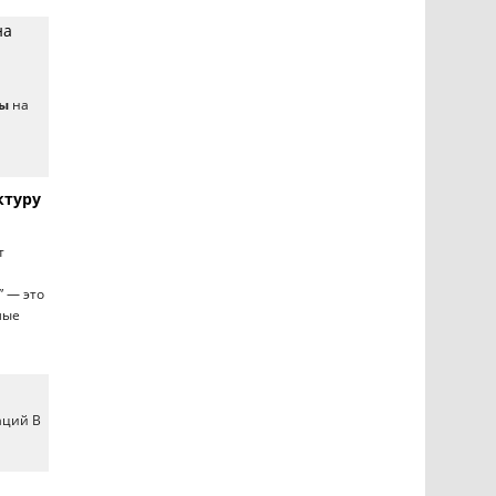
на
ры
на
ктуру
т
” — это
мые
аций В
ы