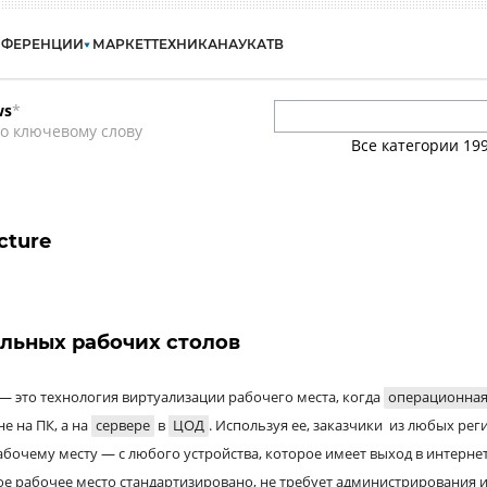
НФЕРЕНЦИИ
МАРКЕТ
ТЕХНИКА
НАУКА
ТВ
ws
*
о ключевому слову
Все категории
19
cture
льных рабочих столов
 — это технология виртуализации рабочего места, когда
операционна
е на ПК, а на
сервере
в
ЦОД
. Используя ее, заказчики из любых рег
бочему месту — с любого устройства, которое имеет выход в интерне
е рабочее место стандартизировано, не требует администрирования 