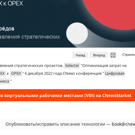
Страни
Назад
Вперед
авления стратегических проектов,
Selectel
"Оптимизация затрат на
PEX
к
OPEX
" 6 декабря 2022 года CNews конференция "
Цифровая
знеса
"
я виртуальными рабочими местами (VDI) на CNewsMarket
Опубликовать/исправить описание технологии —
book@cnew