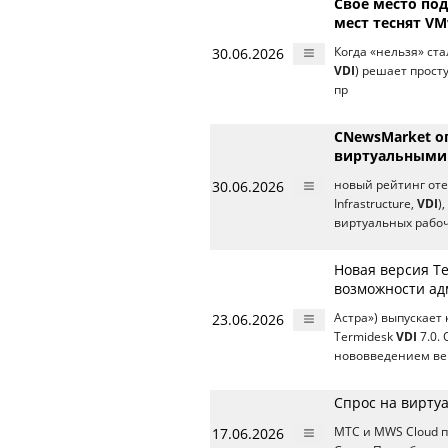
Свое место по
мест теснят VMw
30.06.2026
Когда «нельзя» ста
VDI
) решает прост
пр
CNewsMarket о
виртуальными 
30.06.2026
новый рейтинг оте
Infrastructure,
VDI
)
виртуальных рабо
Новая версия T
возможности а
23.06.2026
Астра») выпускает
Termidesk
VDI
7.0.
нововведением ве
Спрос на виртуа
17.06.2026
МТС и MWS Сloud п