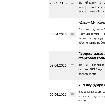
26.05.2026
шений для унифиц
платформы Termid
платформой «Роса
«Даком М» усили
Компания «Даком М
30.04.2026
мест Space
VDI
— в
использующих удал
обеспечение работ
Процесс массо
стартовал толь
09.04.2026
щение — главный с
сегмент
VDI
будет 
потребности
VPN под ударом
внешними сервисам
06.04.2026
рынок
VDI
ждет под
уже в