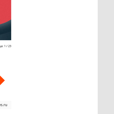
ца:
1
/
23
s.ru