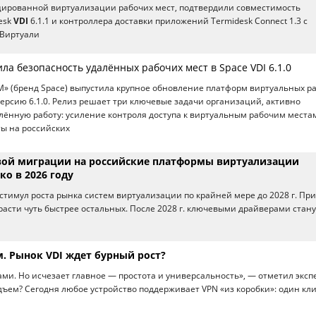
ированной виртуализации рабочих мест, подтвердили совместимость
esk
VDI
6.1.1 и контроллера доставки приложений Termidesk Connect 1.3 с
 Виртуали
ла безопасность удалённых рабочих мест в Space VDI 6.1.0
» (бренд Space) выпустила крупное обновление платформ виртуальных р
ерсию 6.1.0. Релиз решает три ключевые задачи организаций, активно
ённую работу: усиление контроля доступа к виртуальным рабочим места
ы на российских
вой миграции на российские платформы виртуализации
ко в 2026 году
тимул роста рынка систем виртуализации по крайней мере до 2028 г. При
расти чуть быстрее остальных. После 2028 г. ключевыми драйверами стану
. Рынок VDI ждет бурный рост?
и. Но исчезает главное — простота и универсальность», — отметил экспе
ъем? Сегодня любое устройство поддерживает VPN «из коробки»: один кли