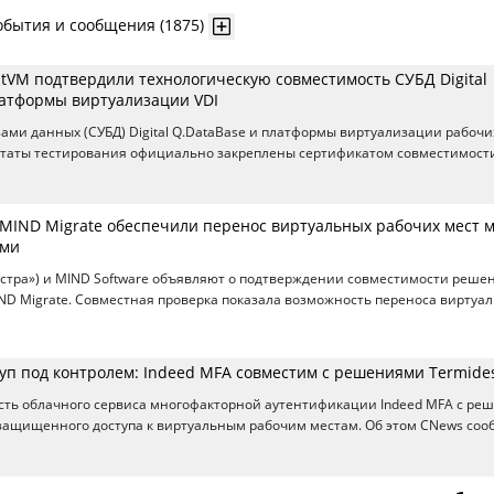
обытия и сообщения (1875)
stVM подтвердили технологическую совместимость СУБД Digital
латформы виртуализации VDI
ами данных (СУБД) Digital Q.DataBase и платформы виртуализации рабочи
льтаты тестирования официально закреплены сертификатом совместимости
и MIND Migrate обеспечили перенос виртуальных рабочих мест 
ами
 Астра») и MIND Software объявляют о подтверждении совместимости реше
ND Migrate. Совместная проверка показала возможность переноса виртуа
уп под контролем: Indeed MFA совместим с решениями Termide
сть облачного сервиса многофакторной аутентификации Indeed MFA с ре
защищенного доступа к виртуальным рабочим местам. Об этом CNews со