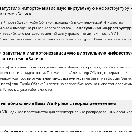
 запустило импортонезависимую виртуальную инфраструктуру 
истеме «Базис»
ый провайдер «Турбо Облако», входящий в коммерческий ИТ-кластер
ъявил о выводе на рынок нового сервиса —
виртуальной инфраструкту
», российского вендора решений для управления динамической ИТ-
Решение позволяет компаниям развернуть в «Турбо Облаке» импортонеза
» запустило импортонезависимую виртуальную инфрастру
 экосистеме «Базис»
квалифицированными специалистами облачного провайдера обеспечиваю
оступности и надежности. Прямая речь Александр Обухов, генеральный
блако»: «Запуск
виртуальной инфраструктуры
на базе платформы “Базис
 портфеля “Турбо Облака” и ответ на запрос бизнеса на импортонезависи
 Ранее мы уже работали с ре
ил обновление Basis Workplace с геораспределением
ая
VDI
: единое пространство для территориально распределенных организ
т собственный протокол передачи данных для удаленной работ