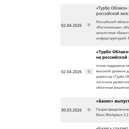
«Турбо Облако»
российской экос
Российский облачн
02.04.2026
«Ростелекома», об
экосистеме «Базис
инфраструктурой. 
«Турбо Облако
на российской
еская поддержка 
02.04.2026
высокий уровень д
директор «Турбо О
логичное развитие
облачные решения.
«Базис» выпуст
30.03.2026
Геораспределенн
Basis Workplace 3.2
«Базис» создае