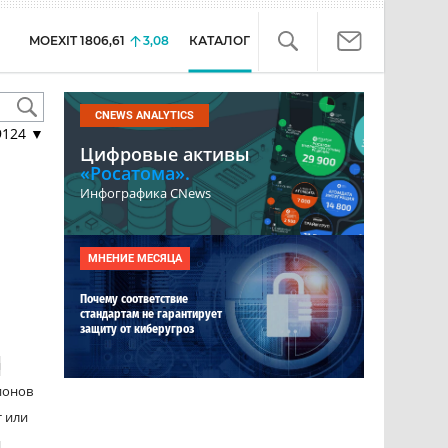
MOEXIT
1806,61
3,08
КАТАЛОГ
CNEWS ANALYTICS
9124
▼
Цифровые активы
«Росатома».
Инфографика CNews
МНЕНИЕ МЕСЯЦА
Почему соответствие
стандартам не гарантирует
защиту от киберугроз
я
ионов
т или
и