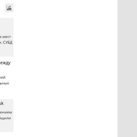
х мест
. СУБД
между
ний
льных
sk
шением
общили