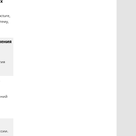
их
cture,
тему,
ления
гия
т
ений
ссии.