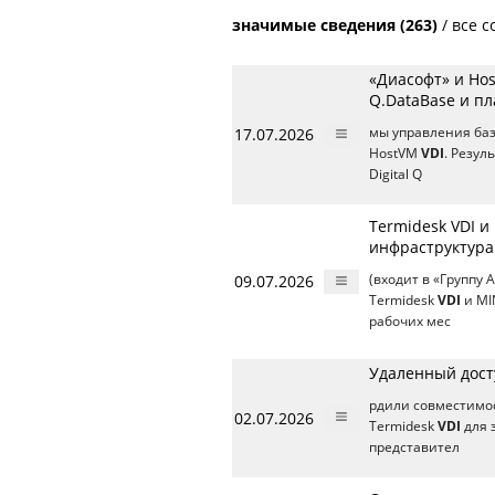
значимые сведения (263)
/
все с
«Диасофт» и Ho
Q.DataBase и п
17.07.2026
мы управления баз
HostVM
VDI
. Резу
Digital Q
Termidesk VDI 
инфраструктур
09.07.2026
(входит в «Группу
Termidesk
VDI
и MI
рабочих мес
Удаленный дост
рдили совместимо
02.07.2026
Termidesk
VDI
для 
представител