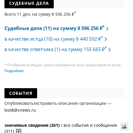
СУДЕБНЫЕ ДЕЛА
*
Всего 11 дел, на cумму 8 596 256 ₽
*
Судебные дела (11) на сумму 8 596 256 ₽
*
в качестве истца (10) на сумму 8 440 592 ₽
*
в качестве ответчика (1) на сумму 155 665 ₽
* Отображена общая сумма требований всех кредиторов по всем
судебным делам, в рамках которых компания подавала требования
Подробнее
к своим должникам — организациям. При этом, общая сумма
требований всех кредиторов по делу о банкротстве не тождественна
сумме требования одного конкретного кредитора, кредиторов
в одном таком деле может быть несколько десятков, а размеры сумм
СОБЫТИЯ
требований одних могут быть больше или меньше размеров
требований других кредиторов.
Опубликовать/исправить описание организации —
book@cnews.ru
значимые сведения (261)
/
все события и сообщения
(311)