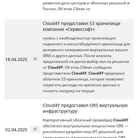
развития дата-центров и облачных решений в
России. Об этом CNews со
Cloud4Y предоставил S3 хранилище
компании «Сервиссофт»
нулась с необходимостью организации
надежного и масштабируемого хранилища для
резервного копирования виртуальных машин
(ВМ) и других данных. После анализа
18.04.2025
предложений на рынке выбор пал на решение
от
Cloud4Y
. Об этом CNews сообщили
представители
Cloud4Y
.
Cloud4Y
предложил
облачное S3-хранилище, которое позволяет
сократить расходы на хранение данных и
снизить нагрузку на текущи
Cloud4Y предоставил ORS виртуальную
инфраструктуру
Корпоративный облачный провайдер
Cloud4Y
обеспечил виртуальными мощностями ORS —
02.04.2025
российского разработчика ИТ-решений для
авиационного и туристического рынков. ORS