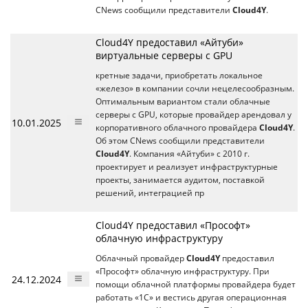
CNews сообщили представители
Cloud4Y
.
Cloud4Y предоставил «Айтуби»
виртуальные серверы c GPU
кретные задачи, приобретать локальное
«железо» в компании сочли нецелесообразным.
Оптимальным вариантом стали облачные
серверы с GPU, которые провайдер арендовал у
10.01.2025
корпоративного облачного провайдера
Cloud4Y
.
Об этом CNews сообщили представители
Cloud4Y
. Компания «Айтуби» с 2010 г.
проектирует и реализует инфраструктурные
проекты, занимается аудитом, поставкой
решений, интеграцией пр
Cloud4Y предоставил «Прософт»
облачную инфраструктуру
Облачный провайдер
Cloud4Y
предоставил
«Прософт» облачную инфраструктуру. При
24.12.2024
помощи облачной платформы провайдера будет
работать «1С» и вестись другая операционная