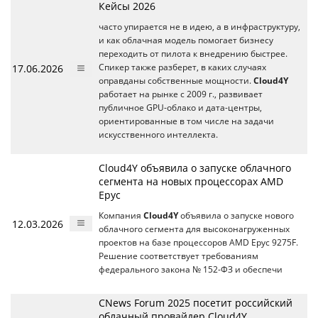
Кейсы 2026
часто упирается не в идею, а в инфраструктуру,
и как облачная модель помогает бизнесу
переходить от пилота к внедрению быстрее.
17.06.2026
Спикер также разберет, в каких случаях
оправданы собственные мощности.
Cloud4Y
работает на рынке с 2009 г., развивает
публичное GPU-облако и дата-центры,
ориентированные в том числе на задачи
искусственного интеллекта.
Cloud4Y объявила о запуске облачного
сегмента на новых процессорах AMD
Epyc
Компания
Cloud4Y
объявила о запуске нового
12.03.2026
облачного сегмента для высоконагруженных
проектов на базе процессоров AMD Epyc 9275F.
Решение соответствует требованиям
федерального закона № 152-ФЗ и обеспечи
CNews Forum 2025 посетит российский
облачный провайдер Cloud4Y