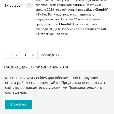
17.05.2024
безопасности хранения данных. Поэтому в
апреле 2024 года облачный провайдер
Cloud4Y
и ГК Key Point подписали соглашение о
сотрудничестве. Об этом CNews сообщили
представители
Cloud4Y
. Емкость первой
очереди ЦОДа в Новосибирске составляет 440
ИT-стоек, общая прое
1
2
3
>
Последняя
Публикаций - 311, упоминаний - 348
Мы используем Сookies для обеспечения наилучшего
ИТ-рынок труда
Microsoft Windows
Аренда
S&P Global
опыта работы на нашем сайте. Продолжая использовать
Крок
SaaS
ЦОД
сайт, вы соглашаетесь с условиями
Пользовательского
IaaS
ISP
соглашения
.
ИТ-сервис
Cloud
Понятно