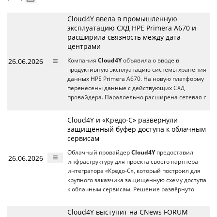
Cloud4Y ввела в промышленную
эксплуатацию СХД HPE Primera A670 и
расширила связность между дата-
центрами
26.06.2026
Компания
Cloud4Y
объявила о вводе в
продуктивную эксплуатацию системы хранения
данных HPE Primera A670. На новую платформу
перенесены данные с действующих СХД
провайдера. Параллельно расширена сетевая с
Cloud4Y и «Кредо-С» развернули
защищённый буфер доступа к облачным
сервисам
Облачный провайдер
Cloud4Y
предоставил
26.06.2026
инфраструктуру для проекта своего партнёра —
интегратора «Кредо-С», который построил для
крупного заказчика защищённую схему доступа
к облачным сервисам. Решение развёрнуто
Cloud4Y выступит на CNews FORUM