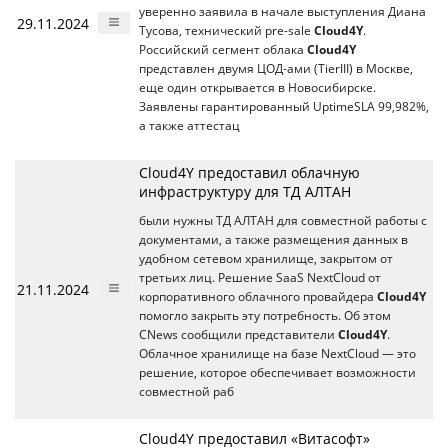
уверенно заявила в начале выступления Диана
29.11.2024
Тусова, технический pre-sale
Cloud4Y
.
Российский сегмент облака
Cloud4Y
представлен двумя ЦОД-ами (TierIII) в Москве,
еще один открывается в Новосибирске.
Заявлены гарантированный UptimeSLA 99,982%,
а также аттестац
Cloud4Y предоставил облачную
инфраструктуру для ТД АЛТАН
были нужны ТД АЛТАН для совместной работы с
документами, а также размещения данных в
удобном сетевом хранилище, закрытом от
третьих лиц. Решение SaaS NextCloud от
21.11.2024
корпоративного облачного провайдера
Cloud4Y
помогло закрыть эту потребность. Об этом
CNews сообщили представители
Cloud4Y
.
Облачное хранилище на базе NextCloud — это
решение, которое обеспечивает возможности
совместной раб
Cloud4Y предоставил «Витасофт»