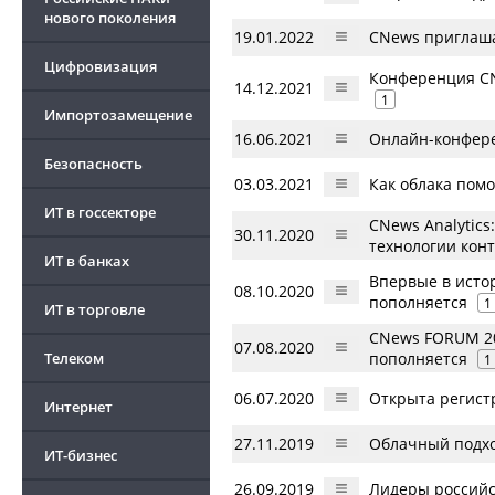
нового поколения
19.01.2022
CNews приглаша
Цифровизация
Конференция CN
14.12.2021
1
Импортозамещение
16.06.2021
Онлайн-конфере
Безопасность
03.03.2021
Как облака пом
ИТ в госсекторе
CNews Analytic
30.11.2020
технологии кон
ИТ в банках
Впервые в исто
08.10.2020
пополняется
1
ИТ в торговле
CNews FORUM 20
07.08.2020
Телеком
пополняется
1
06.07.2020
Открыта регист
Интернет
27.11.2019
Облачный подход
ИТ-бизнес
26.09.2019
Лидеры российс