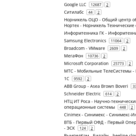
Google LLC
12687
2
Ситилабс
44
2
Норникель ОЦО - Общий центр об
Нортех - Норникель Технические
Информтехника ГК - Информтехни
Samsung Electronics
11064
2
Broadcom - VMware
2609
2
МегаФон
10736
2
Microsoft Corporation
25773
2
МТС - Мобильные ТелеСистемы - 
1С
9592
2
ABB Group - Asea Brown Boveri
3
Schneider Electric
614
2
НТЦ ИТ Роса - Научно-техническ
операционные системы
448
2
Cinimex - Синимекс - Синимекс-
ВТБ - Первый ОФД - Первый Опер
- ЭСК
124
2
ВымпелКом - Билайн - beeline clou