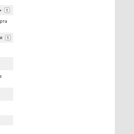
»
1
арта
ля
1
в