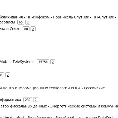
служивания - НН-Инфоком - Норникель Спутник - НН-Спутник -
 сервисы
66
2
ка и Связь
80
2
Mobile TeleSystems
15756
2
31
2
ий центр информационных технологий РОСА - Российские
Информатика
232
2
атор фискальных данных - Энергетические системы и коммуни
d by datafort - билайн клауд - билайн облако - ранее DataFort -