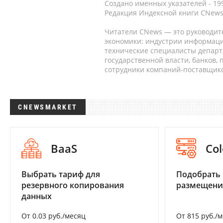
Создано именных указателей - 19
Редакция Индексной книги CNews
Читатели CNews — это руководит
экономики: индустрии информаци
технические специалисты депар
государственной власти, банков,
сотрудники компаний-поставщико
CNEWSMARKET
BaaS
Col
Выбрать тариф для
Подобрать
резервного копирования
размещени
данных
От 0.03 руб./месяц
От 815 руб./