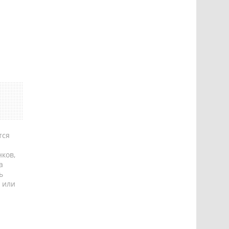
тся
ков,
а
ь
 или