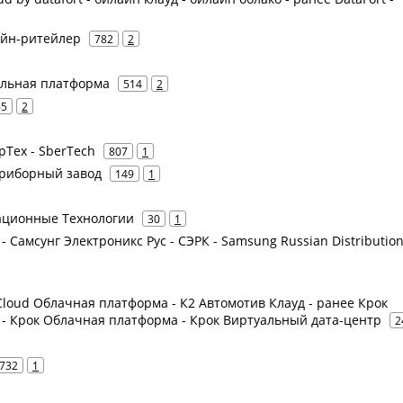
лайн-ритейлер
782
2
ильная платформа
514
2
65
2
рТех - SberTech
807
1
приборный завод
149
1
ационные Технологии
30
1
- Самсунг Электроникс Рус - СЭРК - Samsung Russian Distributio
2 Cloud Облачная платформа - К2 Автомотив Клауд - ранее Крок
 - Крок Облачная платформа - Крок Виртуальный дата-центр
2
732
1