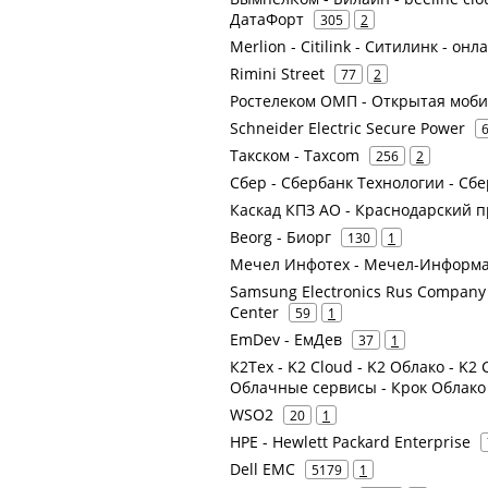
ДатаФорт
305
2
Merlion - Citilink - Ситилинк - он
Rimini Street
77
2
Ростелеком ОМП - Открытая моб
Schneider Electric Secure Power
Такском - Taxcom
256
2
Сбер - Сбербанк Технологии - Сбе
Каскад КПЗ АО - Краснодарский 
Beorg - Биорг
130
1
Мечел Инфотех - Мечел-Информ
Samsung Electronics Rus Company 
Center
59
1
EmDev - ЕмДев
37
1
К2Тех - K2 Cloud - K2 Облако - K
Облачные сервисы - Крок Облако
WSO2
20
1
HPE - Hewlett Packard Enterprise
Dell EMC
5179
1