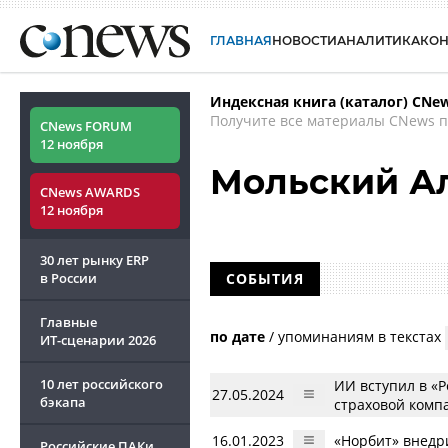
ГЛАВНАЯ
НОВОСТИ
АНАЛИТИКА
КО
Индексная книга (каталог) CNe
Получите все материалы CNews п
CNews FORUM
12 ноября
Мольский А
CNews AWARDS
12 ноября
30 лет рынку ERP
в России
СОБЫТИЯ
Главные
по дате
/
упоминаниям в текстах
ИТ-сценарии
2026
10 лет российского
ИИ вступил в «
27.05.2024
бэкапа
страховой комп
16.01.2023
«Норбит» внедр
Российские ПАКи