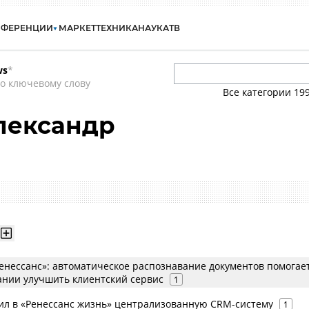
НФЕРЕНЦИИ
МАРКЕТ
ТЕХНИКА
НАУКА
ТВ
ws
*
о ключевому слову
Все категории
19
лександр
Ренессанс»: автоматическое распознавание документов помогае
ании улучшить клиентский сервис
1
ил в «Ренессанс жизнь» централизованную CRM-систему
1