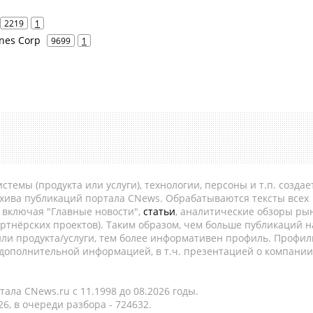
2219
1
ines Corp
9699
1
темы (продукта или услуги), технологии, персоны и т.п. создае
рхива публикаций портала CNews. Обрабатываются тексты всех
, включая "Главные новости",
статьи
, аналитические обзоры рын
ртнёрских проектов). Таким образом, чем больше публикаций н
ли продукта/услуги, тем более информативен профиль. Профил
 дополнительной информацией, в т.ч. презентацией о компании
ала CNews.ru c 11.1998 до 08.2026 годы.
6, в очереди разбора - 724632.