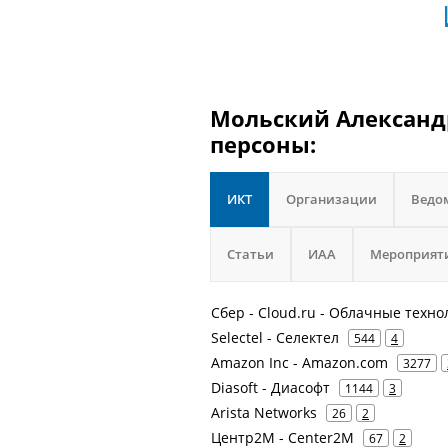
Мольский Александр
персоны:
ИКТ
Организации
Ведо
Статьи
ИАА
Мероприят
Сбер - Cloud.ru - Облачные техно
Selectel - Селектел
544
4
Amazon Inc - Amazon.com
3277
Diasoft - Диасофт
1144
3
Arista Networks
26
2
Центр2М - Center2М
67
2