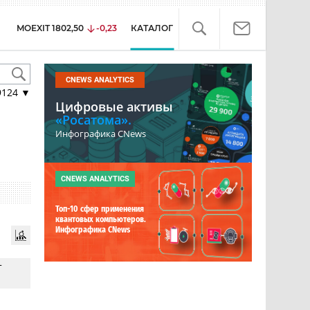
MOEXIT
1802,50
-0,23
КАТАЛОГ
CNEWS ANALYTICS
9124
▼
Цифровые активы
«Росатома».
Инфографика CNews
CNEWS ANALYTICS
Топ-10 сфер применения
квантовых компьютеров.
Инфографика CNews
т