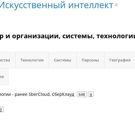
Искусственный интеллект
 и организации, системы, технологи
мства
Технологии
Системы
Персоны
География
ия
логии - ранее SberCloud, СберКлауд
648
4
3