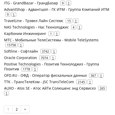
ITG - GrandBazar - ГрандБазар
9
1
AdvantShop - Адвантшоп - ГК ИТМ - Группа Компаний ИТМ
9
1
TravelLine - Трэвел Лайн Системс
15
1
NAS Technologies - Нас Технолоджис
4
1
Карбоним Инжиниринг
1
1
МТС - Мобильные ТелеСистемы - Mobile TeleSystems
15758
1
Softline - Софтлайн
3742
1
Oracle Corporation
7074
1
Positive Technologies - Позитив Текнолоджиз - Группа
Позитив
1778
1
OFD.RU - ОФД - Оператор фискальных данных
367
1
ТТК - ТрансТелеКом - JSC TransTeleCom
2145
1
AUXO - Atos SE - Атос АйТи Солюшенс энд Сервисез
265
1
1
2
>