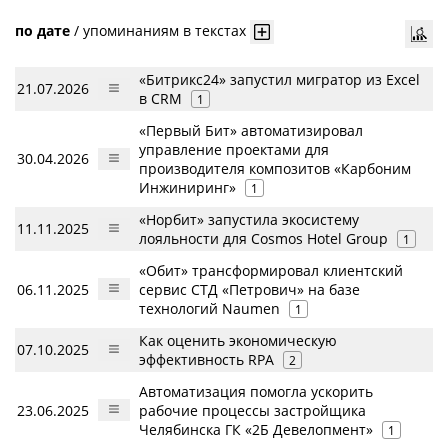
по дате
/
упоминаниям в текстах
«Битрикс24» запустил мигратор из Excel
21.07.2026
в CRM
1
«Первый Бит» автоматизировал
управление проектами для
30.04.2026
производителя композитов «Карбоним
Инжиниринг»
1
«Норбит» запустила экосистему
11.11.2025
лояльности для Cosmos Hotel Group
1
«Обит» трансформировал клиентский
06.11.2025
сервис СТД «Петрович» на базе
технологий Naumen
1
Как оценить экономическую
07.10.2025
эффективность RPA
2
Автоматизация помогла ускорить
23.06.2025
рабочие процессы застройщика
Челябинска ГК «2Б Девелопмент»
1