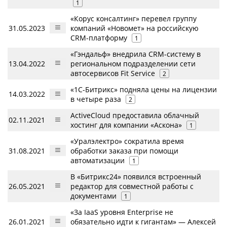
1
«Корус консалтинг» перевел группу
31.05.2023
компаний «Новомет» на российскую
CRM-платформу
1
«Гэндальф» внедрила CRM-систему в
13.04.2022
региональном подразделении сети
автосервисов Fit Service
2
«1С-Битрикс» подняла цены на лицензии
14.03.2022
в четыре раза
2
ActiveCloud предоставила облачный
02.11.2021
хостинг для компании «Аскона»
1
«Уралэлектро» сократила время
31.08.2021
обработки заказа при помощи
автоматизации
1
В «Битрикс24» появился встроенный
26.05.2021
редактор для совместной работы с
документами
1
«За IaaS уровня Enterprise не
26.01.2021
обязательно идти к гигантам» — Алексей