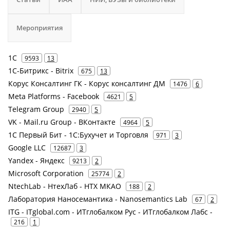
Мероприятия
1С
9593
13
1С-Битрикс - Bitrix
675
13
Корус Консалтинг ГК - Корус консалтинг ДМ
1476
6
Meta Platforms - Facebook
4621
5
Telegram Group
2940
5
VK - Mail.ru Group - ВКонтакте
4964
5
1С Первый Бит - 1С:Бухучет и Торговля
971
3
Google LLC
12687
3
Yandex - Яндекс
9213
2
Microsoft Corporation
25774
2
NtechLab - НтехЛаб - НТХ МКАО
188
2
Лаборатория Наносемантика - Nanosemantics Lab
67
2
ITG - ITglobal.com - ИТглобалком Рус - ИТглобалком Лабс -
216
1