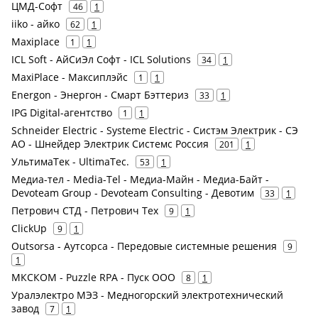
ЦМД-Софт
46
1
iiko - айко
62
1
Maxiplace
1
1
ICL Soft - АйСиЭл Софт - ICL Solutions
34
1
MaxiPlace - Максиплэйс
1
1
Energon - Энергон - Смарт Бэттериз
33
1
IPG Digital-агентство
1
1
Schneider Electric - Systeme Electric - Систэм Электрик - СЭ
АО - Шнейдер Электрик Системс Россия
201
1
УльтимаТек - UltimaTec.
53
1
Медиа-тел - Media-Tel - Медиа-Майн - Медиа-Байт -
Devoteam Group - Devoteam Consulting - Девотим
33
1
Петрович СТД - Петрович Тех
9
1
ClickUp
9
1
Outsorsa - Аутсорса - Передовые системные решения
9
1
МКСКОМ - Puzzle RPA - Пуск ООО
8
1
Уралэлектро МЭЗ - Медногорский электротехнический
завод
7
1