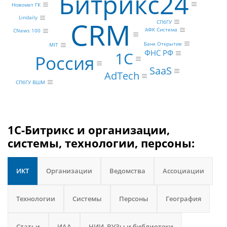
Битрикс24
Новомет ГК
Lindaily
CRM
СПбГУ
АФК Система
CNews 100
Банк Открытие
MIT
ФНС РФ
1С
Россия
SaaS
AdTech
СПбГУ ВШМ
1С-Битрикс и организации,
системы, технологии, персоны:
ИКТ
Организации
Ведомства
Ассоциации
Технологии
Системы
Персоны
География
Статьи
ИАА
НИИ, ВУЗы и библиотеки