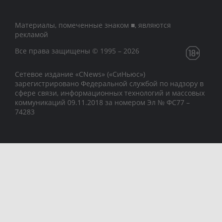
Материалы, помеченные знаком ■, являются
рекламой
Все права защищены © 1995 – 2026
Сетевое издание «CNews» («СиНьюс»)
зарегистрировано Федеральной службой по надзору в
сфере связи, информационных технологий и массовых
коммуникаций 09.11.2018 за номером Эл № ФС77 –
74283