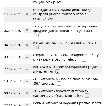
Рощин, Maxiplace
1
«Контур» и IPG создали решение для
14.01.2021
контроля рисков контрагентов в
«Битрикс24»
1
«Корус консалтинг» автоматизировала
06.10.2020
продажи для ассоциации «Русский свет»
1
В «Битрикс24» появился CRM-магазин
04.06.2020
1
«Первый БИТ» автоматизировал работу с
09.08.2018
клиентами в Devino Telecom
1
Bitrix24 и NicGrade объединили продажи
27.12.2017
и маркетинг
2
«1С-Битрикс» обновила свою облачную
13.04.2017
CRM-систему
1
«1С-Битрикс» поможет интернет-
08.12.2016
магазинам избежать штрафов
1
Новый Битрикс24 научился распознавать
22.11.2016