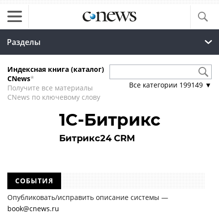
Разделы
Индексная книга (каталог)
CNews
*
Все категории
199149
▼
Получите все материалы
CNews по ключевому слову
1С-Битрикс
Битрикс24 CRM
СОБЫТИЯ
Опубликовать/исправить описание системы —
book@cnews.ru