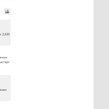
с 2,630
дения
мстар»
рком»