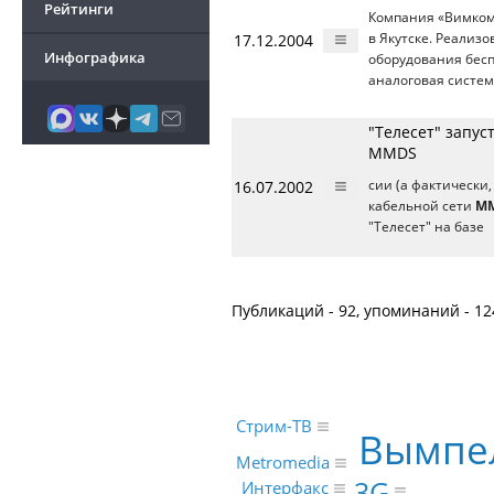
Рейтинги
Компания «Вимком
17.12.2004
в Якутске. Реализ
Инфографика
оборудования бесп
аналоговая систем
"Телесет" запус
MMDS
16.07.2002
сии (а фактически
кабельной сети
M
"Телесет" на базе
Публикаций - 92, упоминаний - 12
Стрим-ТВ
Вымпе
Metromedia
3G
Интерфакс