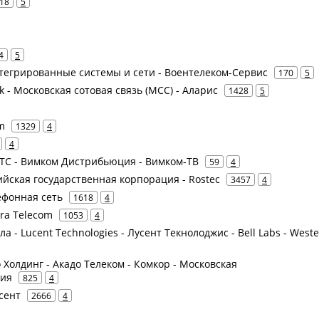
18
5
4
5
тегрированные системы и сети - Воентелеком-Сервис
170
5
nk - Московская сотовая связь (МСС) - Аларис
1428
5
m
1329
4
4
 ТС - Вимком Дистрибьюция - Вимком-ТВ
59
4
сийская государственная корпорация - Rostec
3457
4
ефонная сеть
1618
4
era Telecom
1053
4
ла - Lucent Technologies - Лусент Текнолоджис - Bell Labs - West
о Холдинг - Акадо Телеком - Комкор - Московская
ция
825
4
усент
2666
4