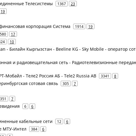
бъединенные Телесистемы
1367
23
19
 финансовая корпорация Система
1914
19
580
17
824
10
n - Билайн Кыргызстан - Beeline KG - ‎Sky Mobile - оператор со
ионная и радиовещательная сеть - Радиотелевизионные перед
 РТ-Мобайл - Теле2 Россия АБ - Tele2 Russia AB
3341
8
еринбургская сотовая связь
305
7
351
7
левидения
6
6
диненные кабельные сети
12
6
ее МТУ-Интел
384
6