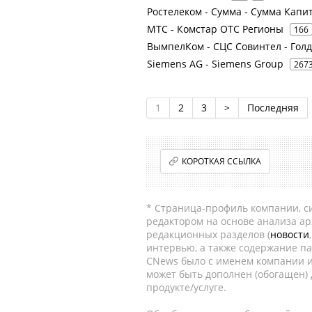
Ростелеком - Сумма - Сумма Капи
МТС - Комстар ОТС Регионы
166
ВымпелКом - СЦС Совинтел - Голд
Siemens AG - Siemens Group
267
1
2
3
>
Последняя
КОРОТКАЯ ССЫЛКА
* Страница-профиль компании, сис
редактором на основе анализа а
редакционных разделов (
новости
интервью, а также содержание па
CNews было с именем компании и
может быть дополнен (обогащен)
продукте/услуге.