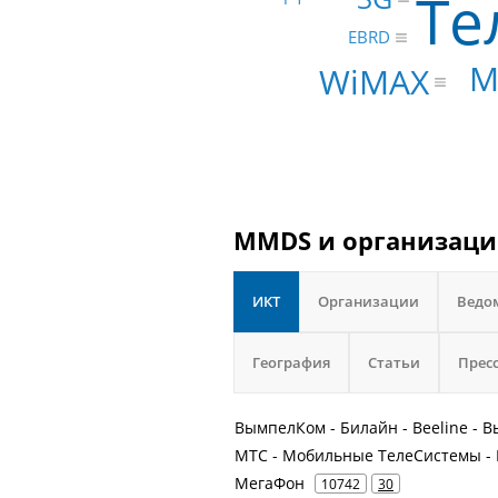
Те
EBRD
М
WiMAX
MMDS и организации
ИКТ
Организации
Ведо
География
Статьи
Прес
ВымпелКом - Билайн - Beeline -
МТС - Мобильные ТелеСистемы - 
МегаФон
10742
30