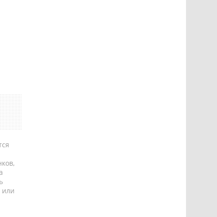
тся
ков,
а
ь
 или