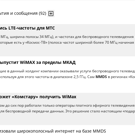
ытия и сообщения (92)
ись LTE-частоты для МТС
64 МГц, ширина полосы 34 МГц), и частотах для беспроводного телевидения
 которые есть у «Космос-ТВ» (полоса частот шириной более 70 МГц начиная 
выпустит WiMAX за пределы МКАД
щие в данный холдинг компании оказывали услуги беспроводного телеви
 используя для этого частоты в диапазоне 2,5 ГГц. Сам
MMDS
в регионах «Ко
ожет «Комстару» получить WiMax
ором до сих пор работали только операторы платного эфирного телевидения
 для беспроводной передачи данных. Это решение стало настоящим «пода
низовали широкополосный интернет на базе MMDS