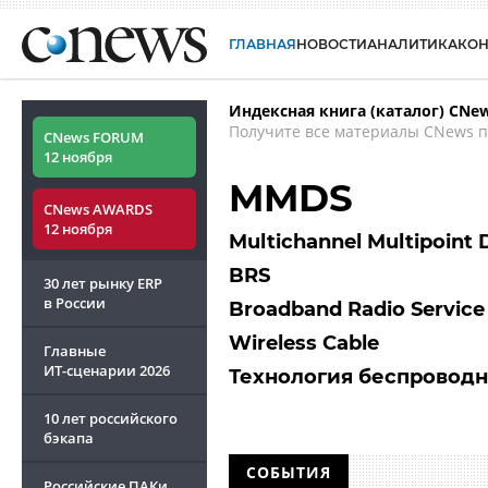
ГЛАВНАЯ
НОВОСТИ
АНАЛИТИКА
КО
Индексная книга (каталог) CNe
Получите все материалы CNews п
CNews FORUM
12 ноября
MMDS
CNews AWARDS
12 ноября
Multichannel Multipoint D
BRS
30 лет рынку ERP
в России
Broadband Radio Service
Wireless Cable
Главные
ИТ-сценарии
2026
Технология беспровод
10 лет российского
бэкапа
СОБЫТИЯ
Российские ПАКи