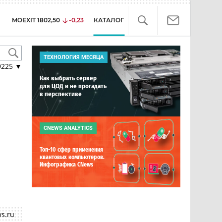
MOEXIT
1802,50
-0,23
КАТАЛОГ
ТЕХНОЛОГИЯ МЕСЯЦА
9225
▼
Как выбрать сервер
для ЦОД и не прогадать
в перспективе
CNEWS ANALYTICS
Топ-10 сфер применения
квантовых компьютеров.
Инфографика CNews
s.ru