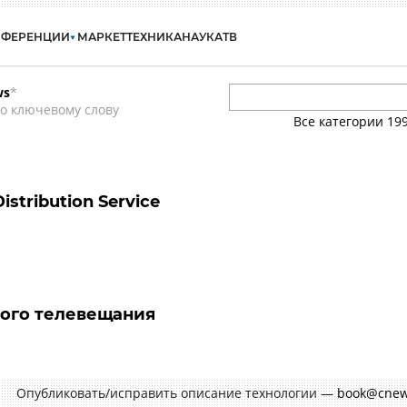
НФЕРЕНЦИИ
МАРКЕТ
ТЕХНИКА
НАУКА
ТВ
ws
*
о ключевому слову
Все категории
19
istribution Service
ного телевещания
Опубликовать/исправить описание технологии —
book@cnew