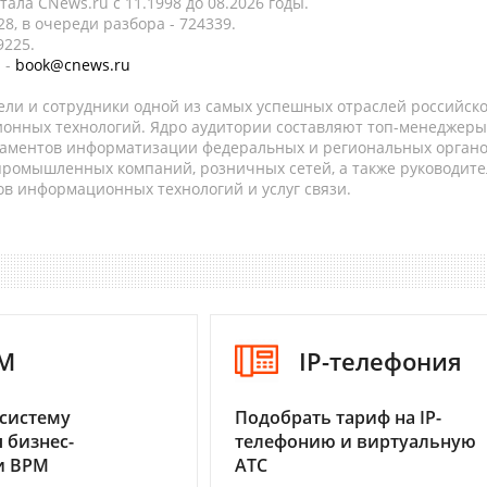
ала CNews.ru c 11.1998 до 08.2026 годы.
8, в очереди разбора - 724339.
9225.
 -
book@cnews.ru
ели и сотрудники одной из самых успешных отраслей российск
онных технологий. Ядро аудитории составляют топ-менеджеры
таментов информатизации федеральных и региональных орган
 промышленных компаний, розничных сетей, а также руководите
в информационных технологий и услуг связи.
M
IP-телефония
систему
Подобрать тариф на IP-
 бизнес-
телефонию и виртуальную
и BPM
АТС