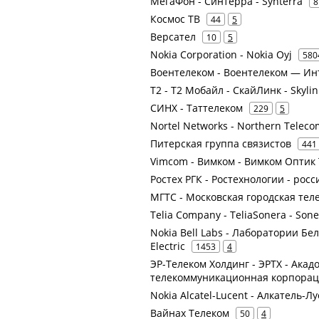
МегаФон - Синтерра - Synterra
8
Космос ТВ
44
5
Версател
10
5
Nokia Corporation - Nokia Oyj
580
Воентелеком - Воентелеком — Ин
Т2 - Т2 Мобайл - СкайЛинк - Skyli
СИНХ - Таттелеком
229
5
Nortel Networks - Northern Teleco
Питерская группа связистов
441
Vimcom - Вимком - Вимком Оптик
Ростех РГК - Ростехнологии - рос
МГТС - Московская городская тел
Telia Company - TeliaSonera - Son
Nokia Bell Labs - Лаборатории Бел
Electric
1453
4
ЭР-Телеком Холдинг - ЭРТХ - Акад
телекоммуникационная корпора
Nokia Alcatel-Lucent - Алкатель-Л
Вайнах Телеком
50
4