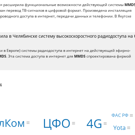
» расширила функциональные возможности действующей системы
MMD
ован перевод ТВ-сигналов в цифровой формат. Произведена инсталляция
роводного доступа в интернет, передачи данных и телефонии. В Якутске
тила в Челябинске систему высокоскоростного радиодоступа на 
, и в Европе) системы радиодоступа в интернет на действующей эфирно-
MDS
. Эта система доступа в интернет для
MMDS
спроектирована фирмой
4
ФАС РФ
ЦФО
4G
лКом
Yota