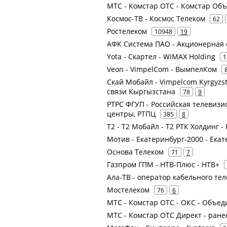
МТС - Комстар ОТС - Комстар О
Космос-ТВ - Космос Телеком
62
Ростелеком
10948
19
АФК Система ПАО - Акционерная
Yota - Скартел - WiMAX Holding
1
Veon - VimpelCom - ВымпелКом
Скай Мобайл - Vimpelcom Kyrgyzsta
связи Кыргызстана
78
9
РТРС ФГУП - Российская телевиз
центры, РТПЦ
385
8
Т2 - Т2 Мобайл - Т2 РТК Холдинг -
Мотив - Екатеринбург-2000 - Екат
Основа Телеком
71
7
Газпром ГПМ - НТВ-Плюс - НТВ+
Ала-ТВ - оператор кабельного те
Мостелеком
76
6
МТС - Комстар ОТС - ОКС - Объе
МТС - Комстар ОТС Директ - ран