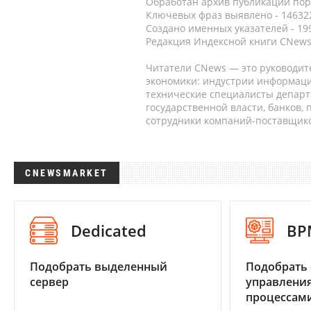
Обработан архив публикаций порт
Ключевых фраз выявлено - 146322
Создано именных указателей - 19
Редакция Индексной книги CNews
Читатели CNews — это руководит
экономики: индустрии информаци
технические специалисты депар
государственной власти, банков,
сотрудники компаний-поставщико
CNEWSMARKET
Dedicated
BP
Подобрать выделенный
Подобрать 
сервер
управления
процессам