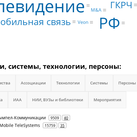
левидение
ГКРЧ
M&A
РФ
обильная связь
Veon
, системы, технологии, персоны:
мства
Ассоциации
Технологии
Системы
Персоны
са
ИАА
НИИ, ВУЗы и библиотеки
Мероприятия
 Вымпел-Коммуникации
9509
40
Mobile TeleSystems
15759
35