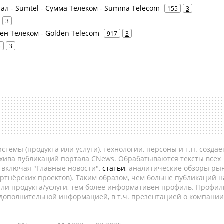
тал - Sumtel - Сумма Телеком - Summa Telecom
155
3
3
ен Телеком - Golden Telecom
917
3
3
3
темы (продукта или услуги), технологии, персоны и т.п. создае
рхива публикаций портала CNews. Обрабатываются тексты всех
, включая "Главные новости",
статьи
, аналитические обзоры рын
ртнёрских проектов). Таким образом, чем больше публикаций н
ли продукта/услуги, тем более информативен профиль. Профил
 дополнительной информацией, в т.ч. презентацией о компании