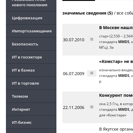
нового поколения
значимые сведения (5)
/
все соб
Цифровизация
В Москве нашл
Импортозамещение
стар» (2,530 – 2,5
30.07.2010
стандарта
MMDS
,
Безопасность
МГц). За
ИТ в госсекторе
«Комстар» не 
ИТ в банках
изначально входя
06.07.2009
стандарта
MMDS
,
р
ИТ в торговле
Конкурент пом
Телеком
она 2,5 Ггц, в кот
22.11.2006
Интернет
стандарта
MMDS
,
для «Комстара»
ИТ-бизнес
В Якутске орга