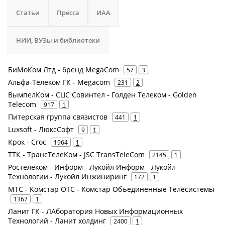
Статьи
Пресса
ИАА
НИИ, ВУЗы и библиотеки
БиМоКом Лтд - бренд MegaCom
57
3
Альфа-Телеком ГК - Megacom
231
2
ВымпелКом - СЦС Совинтел - Голден Телеком - Golden
Telecom
917
1
Питерская группа связистов
441
1
Luxsoft - ЛюксСофт
9
1
Крок - Croc
1964
1
ТТК - ТрансТелеКом - JSC TransTeleCom
2145
1
Ростелеком - Информ - Лукойл Информ - Лукойл
Технологии - Лукойл Инжиниринг
172
1
МТС - Комстар ОТС - Комстар Объединенные Телесистемы
1367
1
Ланит ГК - ЛАборатория Новых Информационных
Технологий - Ланит холдинг
2400
1