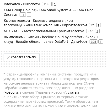
InfoWatch - Инфовотч
1185
1
CMA Group Holding - CMA Small System AB - СМА Смол
Системз
13
1
Кыргызтелеком - Кыргызстандагы эң ири
телекоммуникациялык компания - Киргизтелеком
32
1
МТС - МТТ - Межрегиональный ТранзитТелеком
877
1
ВымпелКом - Билайн - beeline cloud by datafort - билайн
клауд - билайн облако - ранее DataFort - ДатаФорт
305
1
КОРОТКАЯ ССЫЛКА
* Страница-профиль компании, системы (продукта или
услуги), технологии, персоны и т.п. создается редактором
на основе анализа архива публикаций портала CNews.
Обрабатываются тексты всех редакционных разделов
(
новости
, включая "Главные новости",
статьи
,
аналитические обзоры рынков, интервью, а также
содержание партнёрских проектов). Таким образом, чем
больше публикаций на CNews было с именем компании