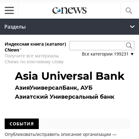
Разделы
Индексная книга (каталог)
CNews
*
Все категории
199231
▼
Получите все материалы
CNews по ключевому слову
Asia Universal Bank
АзияУниверсалБанк, АУБ
Азиатский Универсальный банк
СОБЫТИЯ
Опубликовать/исправить описание организации —