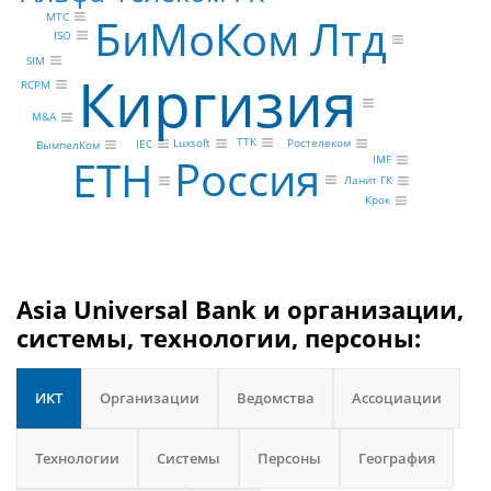
БиМоКом Лтд
МТС
ISO
SIM
Киргизия
RCPM
M&A
ТТК
Luxsoft
Ростелеком
IEC
ВымпелКом
Россия
ETH
IMF
Ланит ГК
Крок
Asia Universal Bank и организации,
системы, технологии, персоны:
ИКТ
Организации
Ведомства
Ассоциации
Технологии
Системы
Персоны
География