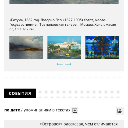
«Батум», 1882 год. Лагорио Лев. (1827-1905) Холст, масло.
Морской вокзал в Батуми, 1980 год.
Итак, В.А. Ларионова "Колесо обозрения. Батуми" (1975)
Государственная Третьяковская галерея, Москва. Холст, масло
65,7 x 107,2 см
СОБЫТИЯ
по дате
/
упоминаниям в текстах
«Островок» рассказал, чем отличаются