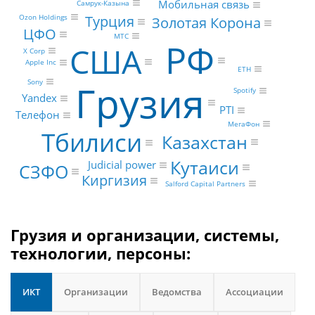
Мобильная связь
Самрук-Казына
Турция
Ozon Holdings
Золотая Корона
ЦФО
МТС
РФ
США
X Corp
Apple Inc
ETH
Грузия
Sony
Spotify
Yandex
PTI
Телефон
МегаФон
Тбилиси
Казахстан
Кутаиси
Judicial power
СЗФО
Киргизия
Salford Capital Partners
Грузия и организации, системы,
технологии, персоны:
ИКТ
Организации
Ведомства
Ассоциации