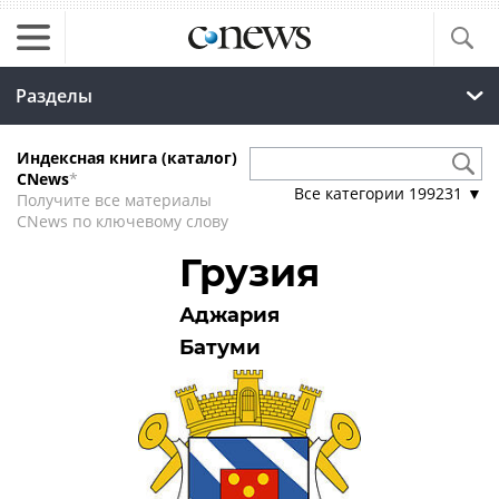
Разделы
Индексная книга (каталог)
CNews
*
Все категории
199231
▼
Получите все материалы
CNews по ключевому слову
Грузия
Аджария
Батуми