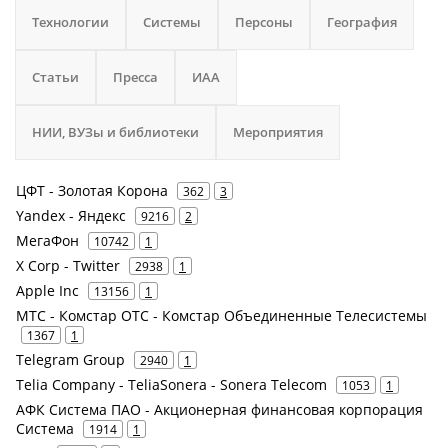
Технологии
Системы
Персоны
География
Статьи
Пресса
ИАА
НИИ, ВУЗы и библиотеки
Мероприятия
ЦФТ - Золотая Корона
362
3
Yandex - Яндекс
9216
2
МегаФон
10742
1
X Corp - Twitter
2938
1
Apple Inc
13156
1
МТС - Комстар ОТС - Комстар Объединенные Телесистемы
1367
1
Telegram Group
2940
1
Telia Company - TeliaSonera - Sonera Telecom
1053
1
АФК Система ПАО - Акционерная финансовая корпорация
Система
1914
1