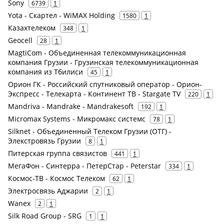
Sony
6739
1
Yota - Скартел - WiMAX Holding
1580
1
Казахтелеком
348
1
Geocell
28
1
MagtiCom - Объединенная телекоммуникационная
компания Грузии - Грузинская телекоммуникационная
компания из Тбилиси
45
1
Орион ГК - Российский спутниковый оператор - Орион-
Экспресс - Телекарта - Континент ТВ - Stargate TV
220
1
Mandriva - Mandrake - Mandrakesoft
192
1
Micromax Systems - Микромакс системс
78
1
Silknet - Объединенный Телеком Грузии (ОТГ) -
Элекстровязь Грузии
8
1
Питерская группа связистов
441
1
МегаФон - Синтерра - ПетерСтар - Peterstar
334
1
Космос-ТВ - Космос Телеком
62
1
Электросвязь Аджарии
2
1
Wanex
2
1
Silk Road Group - SRG
1
1