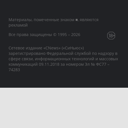
Материалы, помеченные знаком ■, являются
рекламой
Все права защищены © 1995 – 2026
Сетевое издание «CNews» («СиНьюс»)
зарегистрировано Федеральной службой по надзору в
сфере связи, информационных технологий и массовых
коммуникаций 09.11.2018 за номером Эл № ФС77 –
74283