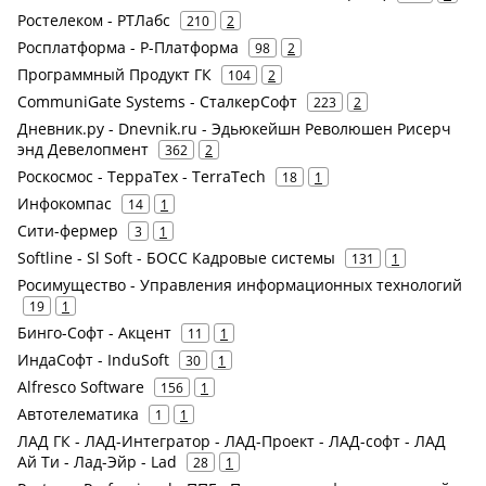
Ростелеком - РТЛабс
210
2
Росплатформа - Р-Платформа
98
2
Программный Продукт ГК
104
2
CommuniGate Systems - СталкерСофт
223
2
Дневник.ру - Dnevnik.ru - Эдьюкейшн Революшен Рисерч
энд Девелопмент
362
2
Роскосмос - ТерраТех - TerraTech
18
1
Инфокомпас
14
1
Сити-фермер
3
1
Softline - Sl Soft - БОСС Кадровые системы
131
1
Росимущество - Управления информационных технологий
19
1
Бинго-Софт - Акцент
11
1
ИндаСофт - InduSoft
30
1
Alfresco Software
156
1
Автотелематика
1
1
ЛАД ГК - ЛАД-Интегратор - ЛАД-Проект - ЛАД-софт - ЛАД
Ай Ти - Лад-Эйр - Lad
28
1