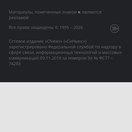
Материалы, помеченные знаком ■, являются
рекламой
Все права защищены © 1995 – 2026
Сетевое издание «CNews» («СиНьюс»)
зарегистрировано Федеральной службой по надзору в
сфере связи, информационных технологий и массовых
коммуникаций 09.11.2018 за номером Эл № ФС77 –
74283