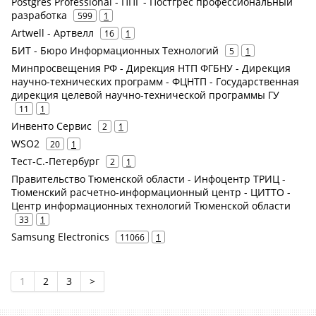
Postgres Professional - ППГ - Постгрес профессиональный
разработка
599
1
Artwell - Артвелл
16
1
БИТ - Бюро Информационных Технологий
5
1
Минпросвещения РФ - Дирекция НТП ФГБНУ - Дирекция
научно-технических программ - ФЦНТП - Государственная
дирекция целевой научно-технической программы ГУ
11
1
Инвенто Сервис
2
1
WSO2
20
1
Тест-С.-Петербург
2
1
Правительство Тюменской области - Инфоцентр ТРИЦ -
Тюменский расчетно-информационный центр - ЦИТТО -
Центр информационных технологий Тюменской области
33
1
Samsung Electronics
11066
1
1
2
3
>