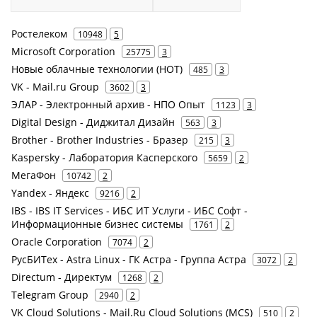
Ростелеком
10948
5
Microsoft Corporation
25775
3
Новые облачные технологии (НОТ)
485
3
VK - Mail.ru Group
3602
3
ЭЛАР - Электронный архив - НПО Опыт
1123
3
Digital Design - Диджитал Дизайн
563
3
Brother - Brother Industries - Бразер
215
3
Kaspersky - Лаборатория Касперского
5659
2
МегаФон
10742
2
Yandex - Яндекс
9216
2
IBS - IBS IT Services - ИБС ИТ Услуги - ИБС Софт -
Информационные бизнес системы
1761
2
Oracle Corporation
7074
2
РусБИТех - Astra Linux - ГК Астра - Группа Астра
3072
2
Directum - Директум
1268
2
Telegram Group
2940
2
VK Cloud Solutions - Mail.Ru Cloud Solutions (MCS)
510
2