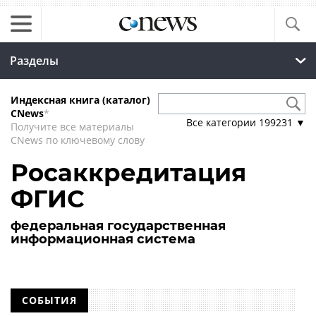
Разделы
Индексная книга (каталог)
CNews
*
Все категории
199231
▼
Получите все материалы
CNews по ключевому слову
Росаккредитация
ФГИС
федеральная государственная
информационная система
СОБЫТИЯ