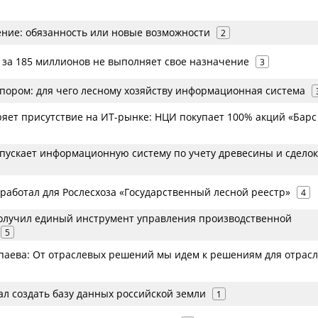
ие: обязанность или новые возможности
2
в за 185 миллионов не выполняет свое назначение
3
пором: для чего лесному хозяйству информационная система
ряет присутствие на ИТ-рынке: НЦИ покупает 100% акций «Барс
ускает информационную систему по учету древесины и сделок
зработал для Рослесхоза «Государственный лесной реестр»
4
олучил единый инструмент управления производственной
5
паева: От отраслевых решений мы идем к решениям для отрас
ал создать базу данных российской земли
1