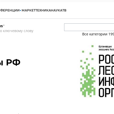
НФЕРЕНЦИИ
МАРКЕТ
ТЕХНИКА
НАУКА
ТВ
ws
*
о ключевому слову
Все категории
19
ы РФ