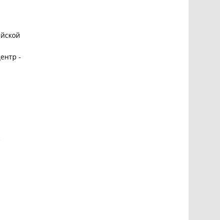
ийской
ентр -
е