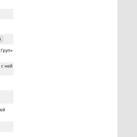
3
 Груп»
 с ней
лей