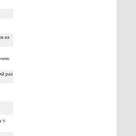
им из
ению
ий раз
у о