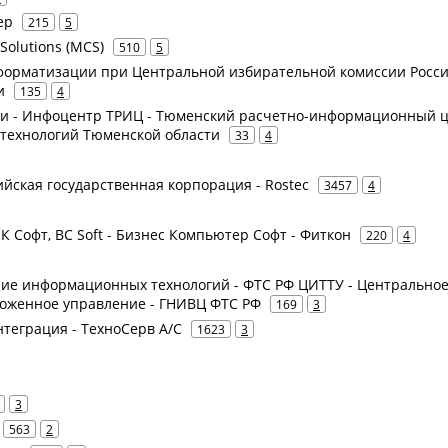
ер
215
5
 Solutions (MCS)
510
5
форматизации при Центральной избирательной комиссии Росс
и
135
4
ти - Инфоцентр ТРИЦ - Тюменский расчетно-информационный ц
технологий Тюменской области
33
4
сийская государственная корпорация - Rostec
3457
4
БК Софт, BC Soft - Бизнес Компьютер Софт - Фиткон
220
4
ение информационных технологий - ФТС РФ ЦИТТУ - Центрально
оженное управление - ГНИВЦ ФТС РФ
169
3
нтеграция - ТехноСерв А/С
1623
3
3
563
2