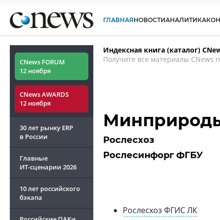
ГЛАВНАЯ
НОВОСТИ
АНАЛИТИКА
КО
Индексная книга (каталог) CNe
Получите все материалы CNews п
CNews FORUM
12 ноября
CNews AWARDS
12 ноября
Минприрод
30 лет рынку ERP
в России
Рослесхоз
Рослесинфорг ФГБУ
Главные
ИТ-сценарии
2026
10 лет российского
бэкапа
Рослесхоз ФГИС ЛК
Российские ПАКи