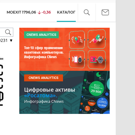
MOEXIT
1796,06
-0,36
КАТАЛОГ
CNEWS ANALYTICS
9231
▼
Топ-10 сфер применения
квантовых компьютеров.
Инфографика CNews
CNEWS ANALYTICS
Цифровые активы
«Росатома».
Инфографика CNews