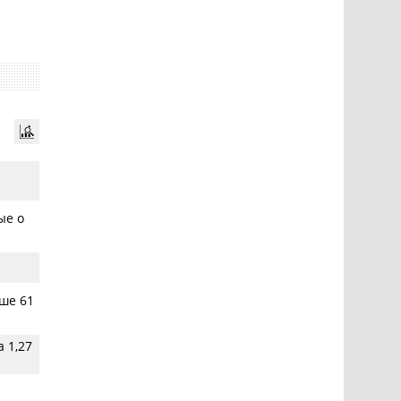
ые о
ше 61
 1,27