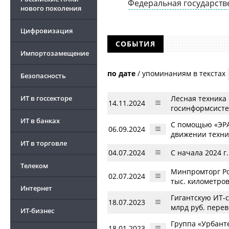
Федеральная государств
нового поколения
Цифровизация
СОБЫТИЯ
Импортозамещение
по дате
/
упоминаниям в текстах
Безопасность
ИТ в госсекторе
Лесная техника
14.11.2024
госинформсист
ИТ в банках
С помощью «ЭРА
06.09.2024
движении техни
ИТ в торговле
04.07.2024
С начала 2024 
Телеком
Минпромторг Ро
02.07.2024
тыс. километро
Интернет
Гигантскую ИТ-с
18.07.2023
млрд руб. перев
ИТ-бизнес
Группа «Урбант
18.01.2023