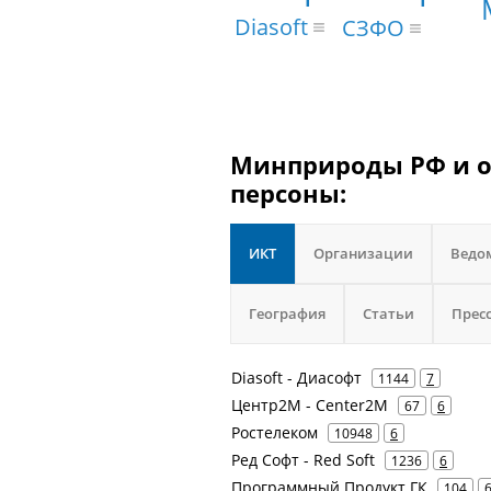
Diasoft
СЗФО
Минприроды РФ и о
персоны:
ИКТ
Организации
Ведо
География
Статьи
Прес
Diasoft - Диасофт
1144
7
Центр2М - Center2М
67
6
Ростелеком
10948
6
Ред Софт - Red Soft
1236
6
Программный Продукт ГК
104