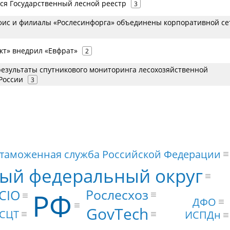
тся Государственный лесной реестр
3
ис и филиалы «Рослесинфорга» объединены корпоративной с
кт» внедрил «Евфрат»
2
езультаты спутникового мониторинга лесохозяйственной
России
3
таможенная служба Российской Федерации
ый федеральный округ
Рослесхоз
РФ
CIO
ДФО
GovTech
СЦТ
ИСПДн