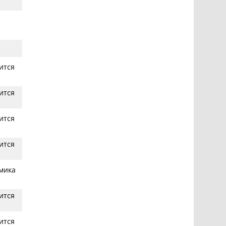
ится
ится
ится
ится
мика
ится
ится