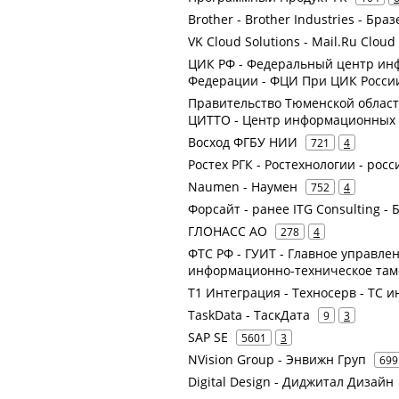
Brother - Brother Industries - Браз
VK Cloud Solutions - Mail.Ru Cloud
ЦИК РФ - Федеральный центр ин
Федерации - ФЦИ При ЦИК Росси
Правительство Тюменской облас
ЦИТТО - Центр информационных 
Восход ФГБУ НИИ
721
4
Ростех РГК - Ростехнологии - рос
Naumen - Наумен
752
4
Форсайт - ранее ITG Consulting - 
ГЛОНАСС АО
278
4
ФТС РФ - ГУИТ - Главное управл
информационно-техническое там
Т1 Интеграция - Техносерв - ТС и
TaskData - ТаскДата
9
3
SAP SE
5601
3
NVision Group - Энвижн Груп
699
Digital Design - Диджитал Дизайн