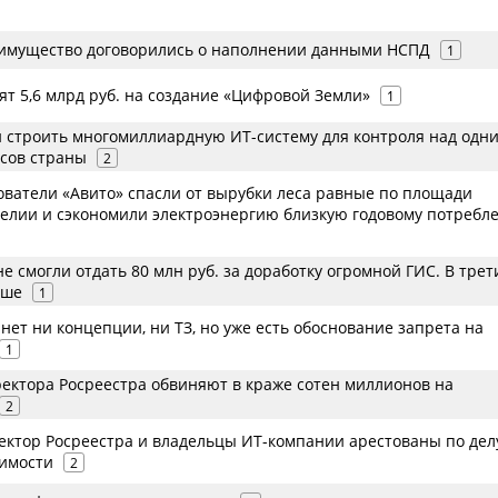
симущество договорились о наполнении данными НСПД
1
ят 5,6 млрд руб. на создание «Цифровой Земли»
1
и строить многомиллиардную ИТ-систему для контроля над одн
сов страны
2
зователи «Авито» спасли от вырубки леса равные по площади
елии и сэкономили электроэнергию близкую годовому потребл
е смогли отдать 80 млн руб. за доработку огромной ГИС. В трет
ьше
1
нет ни концепции, ни ТЗ, но уже есть обоснование запрета на
1
ектора Росреестра обвиняют в краже сотен миллионов на
2
ктор Росреестра и владельцы ИТ-компании арестованы по дел
имости
2