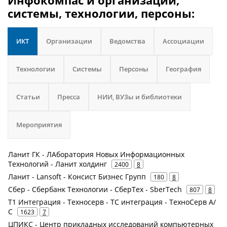
Инфокомпас и организации,
системы, технологии, персоны:
ИКТ
Организации
Ведомства
Ассоциации
Технологии
Системы
Персоны
География
Статьи
Пресса
НИИ, ВУЗы и библиотеки
Мероприятия
Ланит ГК - ЛАборатория Новых Информационных
Технологий - Ланит холдинг
2400
8
Ланит - Lansoft - Консист Бизнес Групп
180
8
Сбер - Сбербанк Технологии - СберТех - SberTech
807
8
Т1 Интеграция - Техносерв - ТС интеграция - ТехноСерв А/
С
1623
7
ЦПИКС - Центр прикладных исследований компьютерных