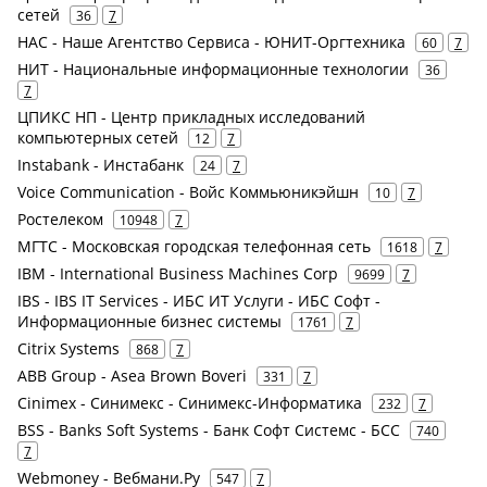
сетей
36
7
НАС - Наше Агентство Сервиса - ЮНИТ-Оргтехника
60
7
НИТ - Национальные информационные технологии
36
7
ЦПИКС НП - Центр прикладных исследований
компьютерных сетей
12
7
Instabank - Инстабанк
24
7
Voice Communication - Войс Коммьюникэйшн
10
7
Ростелеком
10948
7
МГТС - Московская городская телефонная сеть
1618
7
IBM - International Business Machines Corp
9699
7
IBS - IBS IT Services - ИБС ИТ Услуги - ИБС Софт -
Информационные бизнес системы
1761
7
Citrix Systems
868
7
ABB Group - Asea Brown Boveri
331
7
Cinimex - Синимекс - Синимекс-Информатика
232
7
BSS - Banks Soft Systems - Банк Софт Системс - БСС
740
7
Webmoney - Вебмани.Ру
547
7