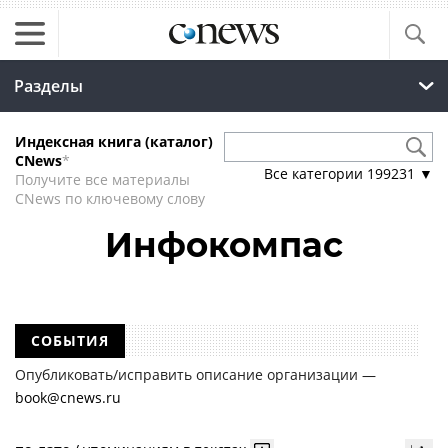
Разделы
Индексная книга (каталог)
CNews
*
Все категории
199231
▼
Получите все материалы
CNews по ключевому слову
Инфокомпас
СОБЫТИЯ
Опубликовать/исправить описание организации —
book@cnews.ru