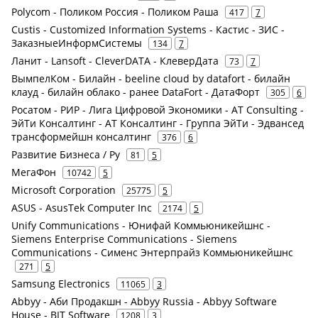
Polycom - Поликом Россия - Поликом Раша
417
7
Custis - Customized Information Systems - Кастис - ЗИС -
ЗаказныеИнформСистемы
134
7
Ланит - Lansoft - CleverDATA - КлеверДата
73
7
ВымпелКом - Билайн - beeline cloud by datafort - билайн
клауд - билайн облако - ранее DataFort - ДатаФорт
305
6
Росатом - РИР - Лига Цифровой Экономики - AT Consulting -
ЭйТи Консалтинг - АТ Консалтинг - Группа ЭйТи - Эдвансед
трансформейшн консалтинг
376
6
Развитие Бизнеса / Ру
81
5
МегаФон
10742
5
Microsoft Corporation
25775
5
ASUS - AsusTek Computer Inc
2174
5
Unify Communications - Юнифай Коммьюникейшнс -
Siemens Enterprise Communications - Siemens
Communications - Сименс Энтерпрайз Коммьюникейшнс
271
5
Samsung Electronics
11065
3
Abbyy - Аби Продакшн - Abbyy Russia - Abbyy Software
House - BIT Software
1208
3