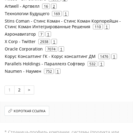
Artwell - Артвелл
16
2
Технологии Будущего
169
1
Stins Coman - Стинс Коман - Стинс Коман Корпорейшн -
Стинс Коман Интегрированные Решения
110
1
Аэронавигатор
7
1
X Corp - Twitter
2938
1
Oracle Corporation
7074
1
Корус Консалтинг ГК - Корус консалтинг ДМ
1476
1
Parallels Holdings - Параллелз Софтвер
532
1
Naumen - Наумен
752
1
1
2
>
КОРОТКАЯ ССЫЛКА
* Страница-профиль компании, системы (продукта или