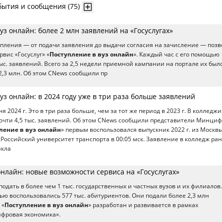
бытия и сообщения (75)
уз онлайн: более 2 млн заявлений на «Госуслугах»
упления — от подачи заявления до выдачи согласия на зачисление — позв
вис «Госуслуг» «
Поступление в вуз онлайн
». Каждый час с его помощью
тыс. заявлений. Всего за 2,5 недели приемной кампании на портале их был
2,3 млн. Об этом CNews сообщили пр
уз онлайн: в 2024 году уже в три раза больше заявлений
я 2024 г. Это в три раза больше, чем за тот же период в 2023 г. В колледжи
очти 4,5 тыс. заявлений. Об этом CNews сообщили представители Минциф
ление в вуз онлайн
» первым воспользовался выпускник 2022 г. из Москвы
 Российский университет транспорта в 00:05 мск. Заявление в колледж ра
икла
онлайн: новые возможности сервиса на «Госуслугах»
одать в более чем 1 тыс. государственных и частных вузов и их филиалов.
тью воспользовались 577 тыс. абитуриентов. Они подали более 2,3 млн
 «
Поступление в вуз онлайн
» разработан и развивается в рамках
фровая экономика».