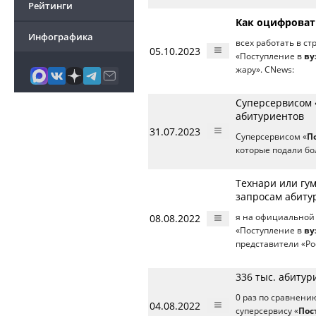
Рейтинги
Как оцифроват
Инфографика
всех работать в с
05.10.2023
«Поступление в
ву
жару». CNews:
Суперсервисом «
абитуриентов
31.07.2023
Суперсервисом «
П
которые подали бо
Технари или гум
запросам абиту
08.08.2022
я на официальной 
«Поступление в
ву
представители «Р
336 тыс. абитур
0 раз по сравнени
04.08.2022
суперсервису «
Пос