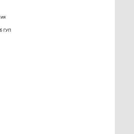
тия
б ГУП