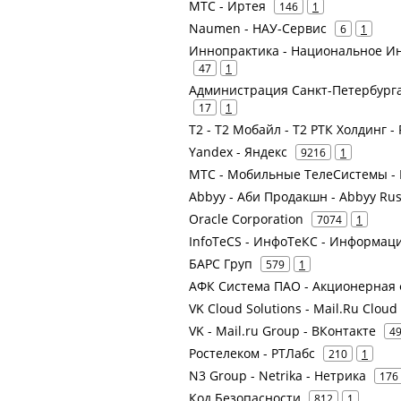
МТС - Иртея
146
1
Naumen - НАУ-Сервис
6
1
Иннопрактика - Национальное Ин
47
1
Администрация Санкт-Петербурга
17
1
Т2 - Т2 Мобайл - Т2 РТК Холдинг -
Yandex - Яндекс
9216
1
МТС - Мобильные ТелеСистемы - 
Abbyy - Аби Продакшн - Abbyy Russ
Oracle Corporation
7074
1
InfoTeCS - ИнфоТеКС - Информа
БАРС Груп
579
1
АФК Система ПАО - Акционерная
VK Cloud Solutions - Mail.Ru Cloud
VK - Mail.ru Group - ВКонтакте
4
Ростелеком - РТЛабс
210
1
N3 Group - Netrika - Нетрика
176
Код Безопасности
812
1