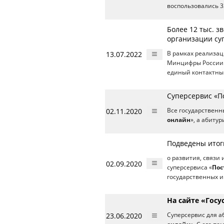
воспользовались 33
Более 12 тыс. з
организации су
13.07.2022
В рамках реализац
Минцифры России н
единый контактны
Суперсервис «По
02.11.2020
Все государственн
онлайн
», а абиту
Подведены итог
о развития, связи
02.09.2020
суперсервиса «
Пос
государственных и
На сайте «Госу
23.06.2020
Суперсервис для а