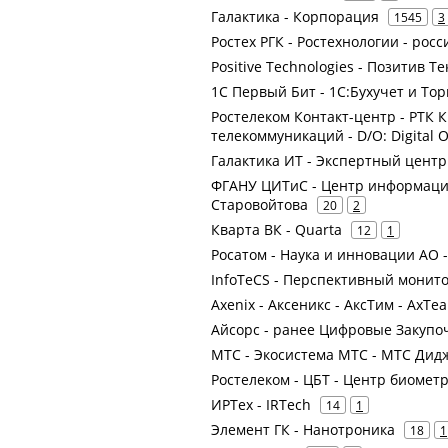
Галактика - Корпорация
1545
3
Ростех РГК - Ростехнологии - рос
Positive Technologies - Позитив 
1С Первый Бит - 1С:Бухучет и Тор
Ростелеком Контакт-центр - РТК 
телекоммуникаций - D/O: Digital 
Галактика ИТ - Экспертный центр
ФГАНУ ЦИТиС - Центр информацио
Старовойтова
20
2
Кварта ВК - Quarta
12
1
Росатом - Наука и инновации АО
InfoTeCS - Перспективный монит
Axenix - Аксеникс - АксТим - AxTe
Айсорс - ранее Цифровые Закупо
МТС - Экосистема МТС - МТС Дидж
Ростелеком - ЦБТ - Центр биомет
ИРТех - IRTech
14
1
Элемент ГК - Нанотроника
18
1