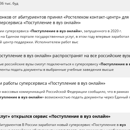
6 тыс. буд
вонков от абитуриентов принял «Ростелеком контакт-центр» для
персервиса «Поступление в вуз онлайн»
ии суперсервиса «
Поступление в вуз онлайн
», запущенного в 2020 г.
а Едином портале государственных услуг, в этом году впервые заработал
й центр поддержки. Исполнителем работ выс
ступление в вуз онлайн» распространят на все российские вуз
ые российские вузы смогут подключиться к суперсервису «
Поступление в 
риенты подать документы в выбранные учебные заведения высше
и работы суперсервиса «Поступление в вуз онлайн»
 и массовых коммуникаций Российской Федерации сообщило, что в рамках
тупление в вуз онлайн
» возможностью подать документы через Единый 
слуг» открылся сервис «Поступление в вуз онлайн»
битуриентов В России заработал новый суперсервис «Поступление в
вуз