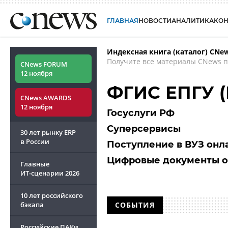
ГЛАВНАЯ
НОВОСТИ
АНАЛИТИКА
КО
Индексная книга (каталог) CNe
Получите все материалы CNews п
CNews FORUM
12 ноября
ФГИС ЕПГУ (
CNews AWARDS
12 ноября
Госуслуги РФ
Суперсервисы
30 лет рынку ERP
в России
Поступление в ВУЗ онл
Цифровые документы о
Главные
ИТ-сценарии
2026
10 лет российского
бэкапа
СОБЫТИЯ
Российские ПАКи