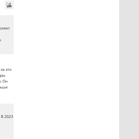
оляет
о
 за это
ры.
. Он
ньше
 В 2023