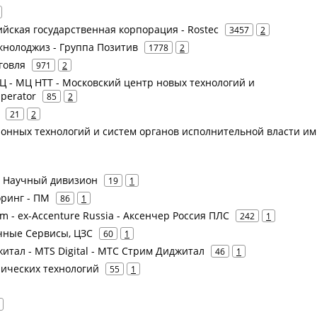
сийская государственная корпорация - Rostec
3457
2
Текнолоджиз - Группа Позитив
1778
2
говля
971
2
КЦ - МЦ НТТ - Московский центр новых технологий и
Operator
85
2
21
2
нных технологий и систем органов исполнительной власти им.
 - Научный дивизион
19
1
оринг - ПМ
86
1
am - ex-Accenture Russia - Аксенчер Россия ПЛС
242
1
чные Сервисы, ЦЗС
60
1
итал - MTS Digital - МТС Стрим Диджитал
46
1
рических технологий
55
1