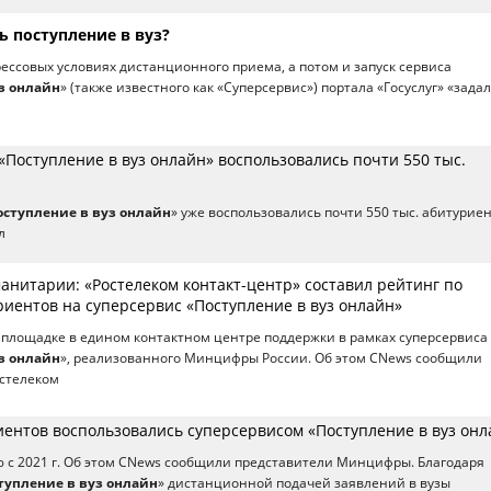
ь поступление в вуз?
трессовых условиях дистанционного приема, а потом и запуск сервиса
з онлайн
» (также известного как «Суперсервис») портала «Госуслуг» «зада
Поступление в вуз онлайн» воспользовались почти 550 тыс.
оступление в вуз онлайн
» уже воспользовались почти 550 тыс. абитуриен
л
анитарии: «Ростелеком контакт-центр» составил рейтинг по
риентов на суперсервис «Поступление в вуз онлайн»
площадке в едином контактном центре поддержки в рамках суперсервиса
з онлайн
», реализованного Минцифры России. Об этом CNews сообщили
остелеком
иентов воспользовались суперсервисом «Поступление в вуз онл
ю с 2021 г. Об этом CNews сообщили представители Минцифры. Благодаря
тупление в вуз онлайн
» дистанционной подачей заявлений в вузы