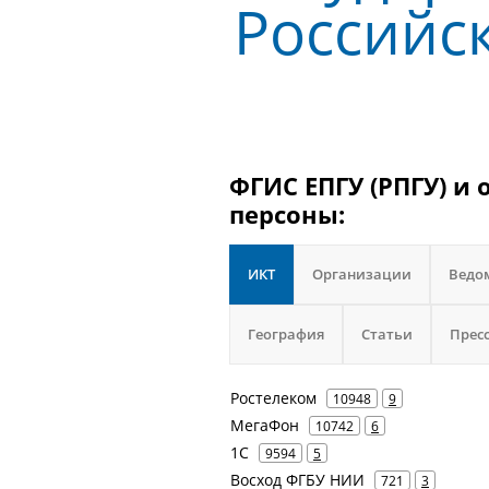
Российс
ФГИС ЕПГУ (РПГУ) и 
персоны:
ИКТ
Организации
Ведо
География
Статьи
Прес
Ростелеком
10948
9
МегаФон
10742
6
1С
9594
5
Восход ФГБУ НИИ
721
3