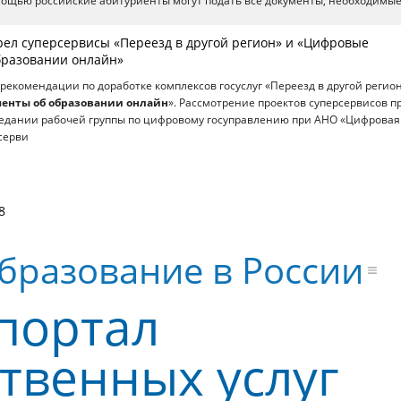
омощью российские абитуриенты могут подать все документы, необходимые
рел суперсервисы «Переезд в другой регион» и «Цифровые
бразовании онлайн»
рекомендации по доработке комплексов госуслуг «Переезд в другой регион
енты об образовании онлайн
». Рассмотрение проектов суперсервисов 
седании рабочей группы по цифровому госуправлению при АНО «Цифровая
серви
8
бразование в России
портал
твенных услуг