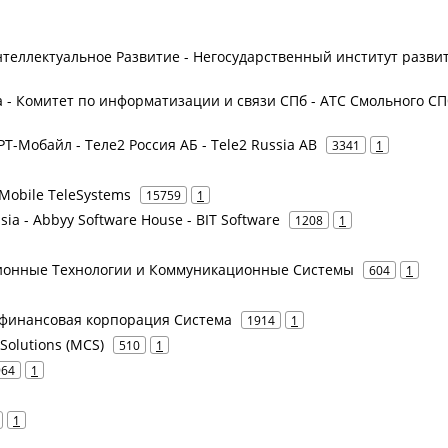
теллектуальное Развитие - Негосударственный институт разви
 - Комитет по информатизации и связи СПб - АТС Смольного СП
 РТ-Мобайл - Теле2 Россия АБ - Tele2 Russia AB
3341
1
Mobile TeleSystems
15759
1
ia - Abbyy Software House - BIT Software
1208
1
ционные Технологии и Коммуникационные Системы
604
1
 финансовая корпорация Система
1914
1
 Solutions (MCS)
510
1
964
1
1