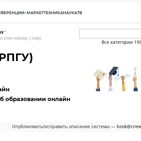
НФЕРЕНЦИИ
МАРКЕТ
ТЕХНИКА
НАУКА
ТВ
ws
*
о ключевому слову
Все категории
19
РПГУ)
айн
б образовании онлайн
Опубликовать/исправить описание системы —
book@cnew