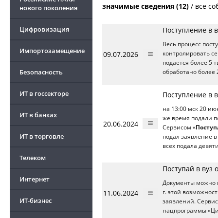
значимые сведения (12)
/
все со
нового поколения
Цифровизация
Поступление в в
Весь процесс пост
Импортозамещение
09.07.2026
контролировать сер
подается более 5 
Безопасность
обработано более 
ИТ в госсекторе
Поступление в в
на 13:00 мск 20 июн
ИТ в банках
же время подали п
20.06.2024
Сервисом «
Поступ
ИТ в торговле
подал заявление в
всех подала девят
Телеком
Поступай в вуз 
Интернет
Документы можно п
11.06.2024
г. этой возможнос
ИТ-бизнес
заявлений. Сервис
нацпрограммы «Ци