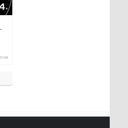
—
5198