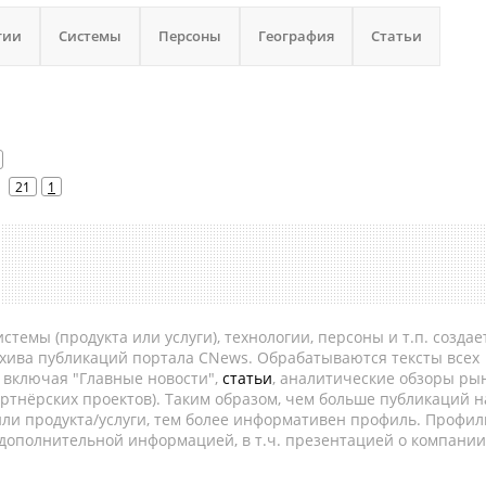
гии
Системы
Персоны
География
Статьи
21
1
темы (продукта или услуги), технологии, персоны и т.п. создае
рхива публикаций портала CNews. Обрабатываются тексты всех
, включая "Главные новости",
статьи
, аналитические обзоры рын
ртнёрских проектов). Таким образом, чем больше публикаций н
ли продукта/услуги, тем более информативен профиль. Профил
 дополнительной информацией, в т.ч. презентацией о компании