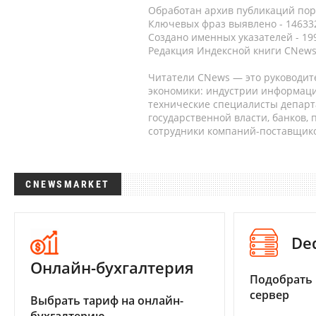
Обработан архив публикаций порт
Ключевых фраз выявлено - 146332
Создано именных указателей - 19
Редакция Индексной книги CNews
Читатели CNews — это руководит
экономики: индустрии информаци
технические специалисты депар
государственной власти, банков,
сотрудники компаний-поставщико
CNEWSMARKET
De
Онлайн-бухгалтерия
Подобрать
сервер
Выбрать тариф на онлайн-