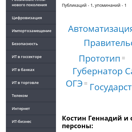
нового поколения
Публикаций - 1, упоминаний - 1
Цифровизация
Автоматизаци
Импортозамещение
Правитель
Безопасность
Прототип
ИТ в госсекторе
Губернатор С
ИТ в банках
ОГЭ
ИТ в торговле
Государс
Телеком
Интернет
Костин Геннадий и 
ИТ-бизнес
персоны: