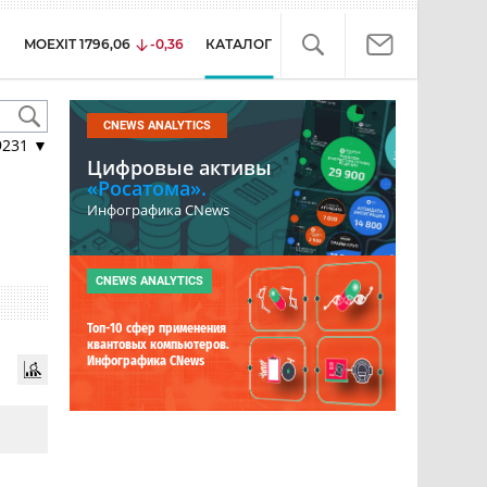
MOEXIT
1796,06
-0,36
КАТАЛОГ
CNEWS ANALYTICS
9231
▼
Цифровые активы
«Росатома».
Инфографика CNews
CNEWS ANALYTICS
Топ-10 сфер применения
квантовых компьютеров.
Инфографика CNews