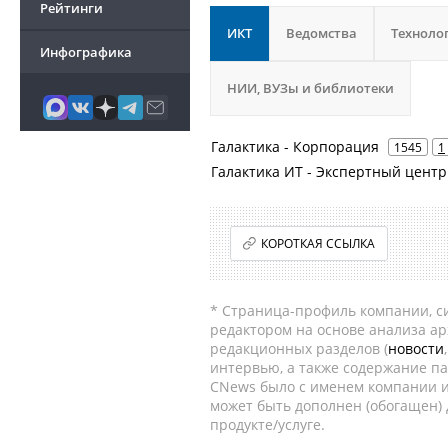
Рейтинги
ИКТ
Ведомства
Техноло
Инфографика
НИИ, ВУЗы и библиотеки
Галактика - Корпорация
1545
1
Галактика ИТ - Экспертный центр
КОРОТКАЯ ССЫЛКА
* Страница-профиль компании, сис
редактором на основе анализа а
редакционных разделов (
новости
интервью, а также содержание па
CNews было с именем компании и
может быть дополнен (обогащен)
продукте/услуге.