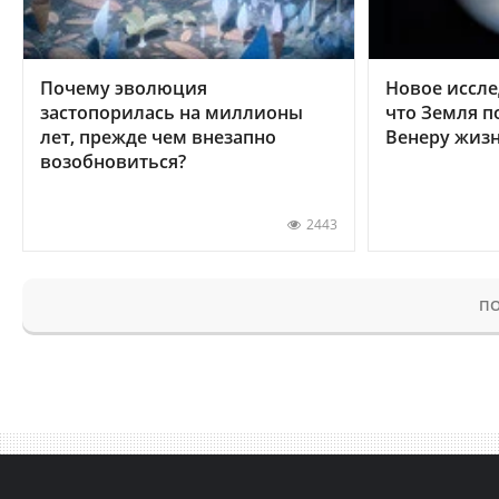
Почему эволюция
Новое иссле
застопорилась на миллионы
что Земля п
лет, прежде чем внезапно
Венеру жиз
возобновиться?
2443
ПО