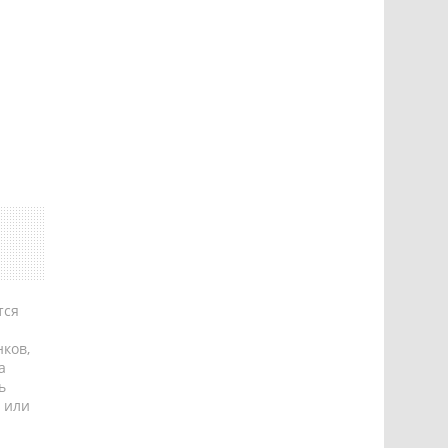
тся
ков,
а
ь
 или