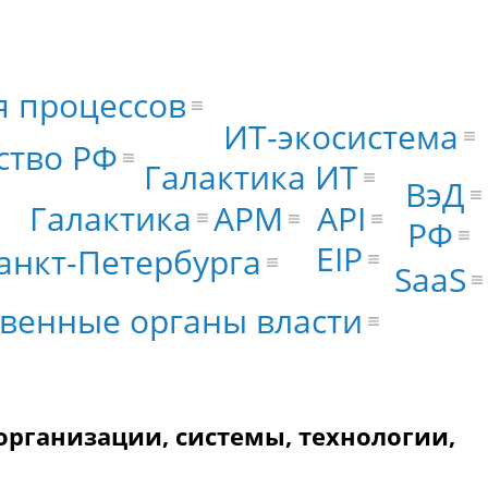
я процессов
ИТ-экосистема
ство РФ
Галактика ИТ
ВэД
Галактика
АРМ
API
РФ
EIP
анкт-Петербурга
SaaS
твенные органы власти
организации, системы, технологии,