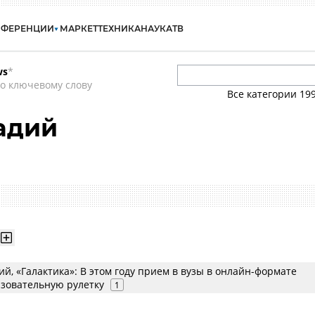
НФЕРЕНЦИИ
МАРКЕТ
ТЕХНИКА
НАУКА
ТВ
ws
*
о ключевому слову
Все категории
19
адий
й, «Галактика»: В этом году прием в вузы в онлайн-формате
зовательную рулетку
1