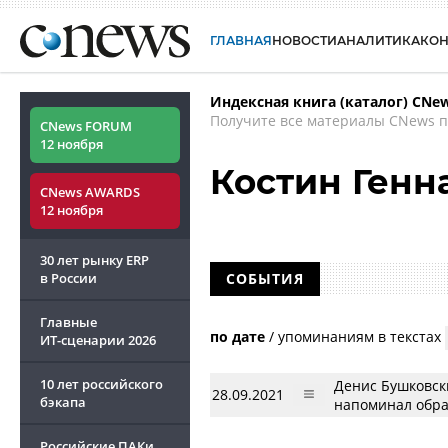
ГЛАВНАЯ
НОВОСТИ
АНАЛИТИКА
КО
Индексная книга (каталог) CNe
Получите все материалы CNews п
CNews FORUM
12 ноября
Костин Генн
CNews AWARDS
12 ноября
30 лет рынку ERP
в России
СОБЫТИЯ
Главные
по дате
/
упоминаниям в текстах
ИТ-сценарии
2026
10 лет российского
Денис Бушковски
28.09.2021
бэкапа
напоминал обра
Российские ПАКи