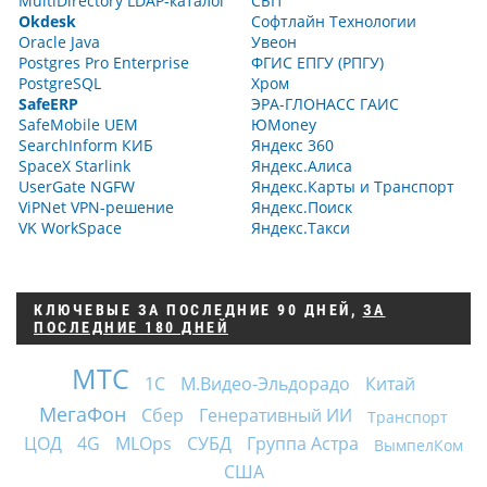
MultiDirectory LDAP-каталог
СБП
Okdesk
Софтлайн Технологии
Oracle Java
Увеон
Postgres Pro Enterprise
ФГИС ЕПГУ (РПГУ)
PostgreSQL
Хром
SafeERP
ЭРА-ГЛОНАСС ГАИС
SafeMobile UEM
ЮMoney
SearchInform КИБ
Яндекс 360
SpaceX Starlink
Яндекс.Алиса
UserGate NGFW
Яндекс.Карты и Транспорт
ViPNet VPN-решение
Яндекс.Поиск
VK WorkSpace
Яндекс.Такси
КЛЮЧЕВЫЕ
ЗА ПОСЛЕДНИЕ 90 ДНЕЙ
,
ЗА
ПОСЛЕДНИЕ 180 ДНЕЙ
МТС
1С
М.Видео-Эльдорадо
Китай
МегаФон
Сбер
Генеративный ИИ
Транспорт
ЦОД
4G
MLOps
СУБД
Группа Астра
ВымпелКом
США