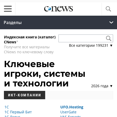
Разделы
Индексная книга (каталог)
CNews
*
Все категории
199231
▼
Получите все материалы
CNews по ключевому слову
Ключевые
игроки, системы
и технологии
2026 года ▼
ИКТ-КОМПАНИИ
1С
UFO.Hosting
1С Первый Бит
UserGate
1С-Рарус
VAS Experts