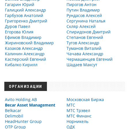
Гагарин Юрий
Пирогов Антон
Галицкий Александр
Путин Владимир
Гарбузов Анатолий
Рундасов Алексей
Григоренко Дмитрий
Сергунина Наталья
Дуров Павел
Скляр Алексей
Егорова Юлия
Спиридонов Дмитрий
Ефимов Владимир
Степанов Евгений
Жириновский Владимир
Тугов Александр
Казаков Александр
Туманов Виталий
Калинин Александр
Чачава Александр
Касперский Евгений
Чермашенцев Евгений
Кибалко Кирилл
Шадаев Максут
ОРГАНИЗАЦИИ
Avito Holding AB
Московская Биржа
Becar Asset Management
МТС
Belkacar
МТС Трэвел
Delimobil
МТС Финанс
HeadHunter Group
Норникель
OTP Group
ОДК