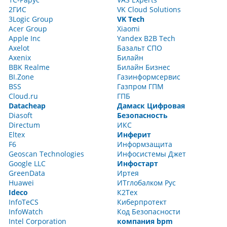
2ГИС
VK Cloud Solutions
3Logic Group
VK Tech
Acer Group
Xiaomi
Apple Inc
Yandex B2B Tech
Axelot
Базальт СПО
Axenix
Билайн
BBK Realme
Билайн Бизнес
BI.Zone
Газинформсервис
BSS
Газпром ГПМ
Cloud.ru
ГПБ
Datacheap
Дамаск Цифровая
Diasoft
Безопасность
Directum
ИКС
Eltex
Инферит
F6
Информзащита
Geoscan Technologies
Инфосистемы Джет
Google LLC
Инфостарт
GreenData
Иртея
Huawei
ИТглобалком Рус
Ideco
К2Тех
InfoTeCS
Киберпротект
InfoWatch
Код Безопасности
Intel Corporation
компания bpm