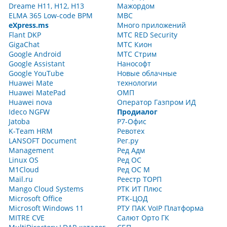
Dreame H11, H12, H13
Мажордом
ELMA 365 Low-code BPM
МВС
eXpress.ms
Много приложений
Flant DKP
МТС RED Security
GigaChat
МТС Кион
Google Android
МТС Стрим
Google Assistant
Нанософт
Google YouTube
Новые облачные
Huawei Mate
технологии
Huawei MatePad
ОМП
Huawei nova
Оператор Газпром ИД
Ideco NGFW
Продиалог
Jatoba
Р7-Офис
K-Team HRM
Ревотех
LANSOFT Document
Рег.ру
Management
Ред Адм
Linux OS
Ред ОС
M1Cloud
Ред ОС М
Mail.ru
Реестр ТОРП
Mango Cloud Systems
РТК ИТ Плюс
Microsoft Office
РТК-ЦОД
Microsoft Windows 11
РТУ ПАК VoIP Платформа
MITRE CVE
Салют Орто ГК