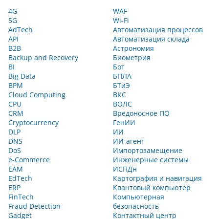
4G
WAF
5G
Wi-Fi
AdTech
Автоматизация процессов
API
Автоматизация склада
B2B
Астрономия
Backup and Recovery
Биометрия
BI
Бот
Big Data
БПЛА
BPM
БТиЭ
Cloud Computing
ВКС
CPU
ВОЛС
CRM
Вредоносное ПО
Cryptocurrency
ГенИИ
DLP
ИИ
DNS
ИИ-агент
DoS
Импортозамещение
e-Commerce
Инженерные системы
EAM
ИСПДн
EdTech
Картография и навигация
ERP
Квантовый компьютер
FinTech
Компьютерная
Fraud Detection
безопасность
Gadget
Контактный центр