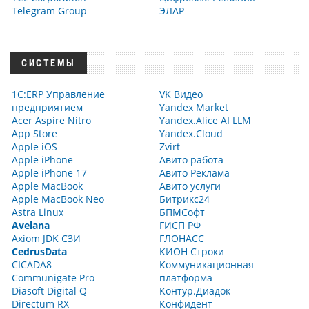
Telegram Group
ЭЛАР
СИСТЕМЫ
1С:ERP Управление
VK Видео
предприятием
Yandex Market
Acer Aspire Nitro
Yandex.Alice AI LLM
App Store
Yandex.Cloud
Apple iOS
Zvirt
Apple iPhone
Авито работа
Apple iPhone 17
Авито Реклама
Apple MacBook
Авито услуги
Apple MacBook Neo
Битрикс24
Astra Linux
БПМСофт
Avelana
ГИСП РФ
Axiom JDK СЗИ
ГЛОНАСС
CedrusData
КИОН Строки
CICADA8
Коммуникационная
Communigate Pro
платформа
Diasoft Digital Q
Контур.Диадок
Directum RX
Конфидент