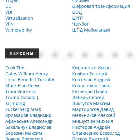
Trojan
Фишинг
UC
Цифровая трансформация
VDI
ЦОД
Virtualization
ЦРПТ
VPN
Чат-бот
Vulnerability
ШПД Мобильный
ПЕРСОНЫ
Cook Tim
Кириченко Игорь
Gates William Henry
Колбин Евгений
Linus Benedict Torvalds
Коптелов Андрей
Musk Elon Reeve
Коростелев Павел
Trani Vincenzo
Кузнецов Павел
Trump Donald J.
Лебедь Сергей
Xi Jinping
Ликсутов Максим
Zuckerberg Mark
Мартиросов Давид
Арлазаров Владимир
Мельников Алексей
Афанасьев Александр
Мишустин Михаил
Бакальчук Владислав
Нестеров Андрей
Березин Максим
Опанасенко Всеволод
Волков Владимир
Песков Дмитрий