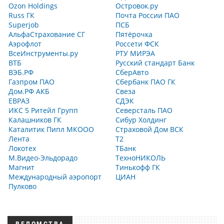
Ozon Holdings
Островок.ру
Russ ГК
Почта России ПАО
Superjob
ПСБ
АльфаСтрахование СГ
Пятёрочка
Аэрофлот
Россети ФСК
ВсеИнструменты.ру
РТУ МИРЭА
ВТБ
Русский стандарт Банк
ВЭБ.РФ
СберАвто
Газпром ПАО
Сбербанк ПАО ГК
Дом.РФ АКБ
Свеза
ЕВРАЗ
СДЭК
ИКС 5 Ритейл Групп
Северсталь ПАО
Калашников ГК
Сибур Холдинг
Каталитик Пипл МКООО
Страховой Дом ВСК
Лента
Т2
Локотех
ТБанк
М.Видео-Эльдорадо
ТехноНИКОЛЬ
Магнит
Тинькофф ГК
Международный аэропорт
ЦИАН
Пулково