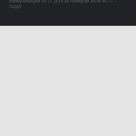
коммуникаций 09.11.2018 за номером Эл № ФС77 –
74283