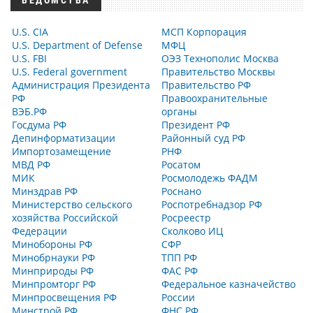
ВЕДОМСТВА
U.S. CIA
МСП Корпорация
U.S. Department of Defense
МФЦ
U.S. FBI
ОЭЗ Технополис Москва
U.S. Federal government
Правительство Москвы
Администрация Президента
Правительство РФ
РФ
Правоохранительные
ВЭБ.РФ
органы
Госдума РФ
Президент РФ
Депинформатизации
Районный суд РФ
Импортозамещение
РНФ
МВД РФ
Росатом
МИК
Росмолодежь ФАДМ
Минздрав РФ
Роснано
Министерство сельского
Роспотребнадзор РФ
хозяйства Российской
Росреестр
Федерации
Сколково ИЦ
Минобороны РФ
СФР
Минобрнауки РФ
ТПП РФ
Минприроды РФ
ФАС РФ
Минпромторг РФ
Федеральное казначейство
Минпросвещения РФ
России
Минстрой РФ
ФНС РФ