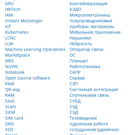
GPU
Контейнеризация
HRTech
КЭДО
IAM
Микроэлектроника,
Instant Messenger
полупроводниковые
IoT
приборы, материалы
Kubernetes
Мобильное приложение
LCNC
Наушники
LLM
Нейросеть
Machine Learning Operations
Оператор связи
Marketplace
ОС
MES
Планшет
NGFW
Робототехника
Notebook
САПР
Open Source software
Сервер
PAM
СЗП
QR-код
Системная интеграция
RAM
Спутниковая связь
SaaS
СУБД
Scam
СХД
SIEM
СЭД
SIM-card
Телевидение
SMS
Удаленная работа
SSD
сотрудников (удалёнка)