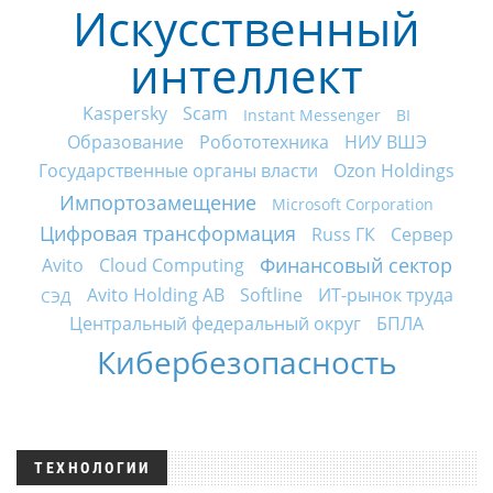
Искусственный
интеллект
Kaspersky
Scam
Instant Messenger
BI
Образование
Робототехника
НИУ ВШЭ
Государственные органы власти
Ozon Holdings
Импортозамещение
Microsoft Corporation
Цифровая трансформация
Russ ГК
Сервер
Финансовый сектор
Avito
Cloud Computing
Avito Holding AB
Softline
ИТ-рынок труда
СЭД
Центральный федеральный округ
БПЛА
Кибербезопасность
ТЕХНОЛОГИИ