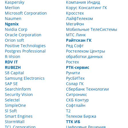
Kaspersky
Компания Индид
Merlion
Корус Консалтинг ГК
Microsoft Corporation
Кросстех
Naumen
ЛайфТелеком
Ngenix
МегаФон
Nvidia Corp
Мобильные ТелеСистемы
Oracle Corporation
МТС Линк
Orion soft
Райтскан ГК
Positive Technologies
Ред Софт
Postgres Professional
Ростелеком Центры
R-Vision
обработки данных
RDV IT
Ростех
RUBEZH
РТК-сервис
S8 Capital
Рунити
Samsung Electronics
РусБИТех
SAP SE
Сόлар ГК
SearchInform
Сбербанк Технологии
Security Vision
Ситроникс
Selectel
СКБ Контур
SimpleOne
Софтлайн
Sl Soft
Т2
Smart Engines
Телеком Биржа
StormWall
ТТК ИБ
TCL Corporation
Цифровые Решения