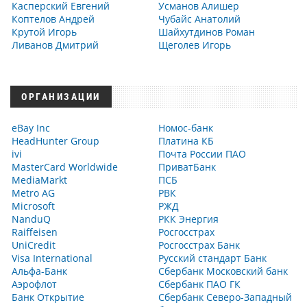
Касперский Евгений
Усманов Алишер
Коптелов Андрей
Чубайс Анатолий
Крутой Игорь
Шайхутдинов Роман
Ливанов Дмитрий
Щеголев Игорь
ОРГАНИЗАЦИИ
eBay Inc
Номос-банк
HeadHunter Group
Платина КБ
ivi
Почта России ПАО
MasterCard Worldwide
ПриватБанк
MediaMarkt
ПСБ
Metro AG
РВК
Microsoft
РЖД
NanduQ
РКК Энергия
Raiffeisen
Росгосстрах
UniCredit
Росгосстрах Банк
Visa International
Русский стандарт Банк
Альфа-Банк
Сбербанк Московский банк
Аэрофлот
Сбербанк ПАО ГК
Банк Открытие
Сбербанк Северо-Западный