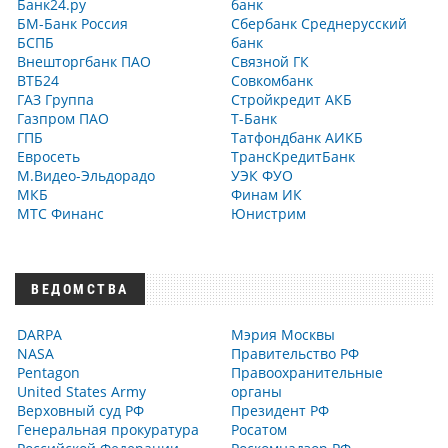
Банк24.ру
банк
БМ-Банк Россия
Сбербанк Среднерусский
БСПБ
банк
Внешторгбанк ПАО
Связной ГК
ВТБ24
Совкомбанк
ГАЗ Группа
Стройкредит АКБ
Газпром ПАО
Т-Банк
ГПБ
Татфондбанк АИКБ
Евросеть
ТрансКредитБанк
М.Видео-Эльдорадо
УЭК ФУО
МКБ
Финам ИК
МТС Финанс
Юнистрим
ВЕДОМСТВА
DARPA
Мэрия Москвы
NASA
Правительство РФ
Pentagon
Правоохранительные
United States Army
органы
Верховный суд РФ
Президент РФ
Генеральная прокуратура
Росатом