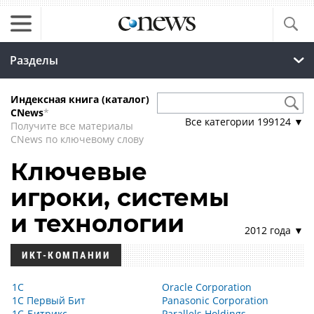
Разделы
Индексная книга (каталог)
CNews
*
Все категории
199124
▼
Получите все материалы
CNews по ключевому слову
Ключевые
игроки, системы
и технологии
2012 года ▼
ИКТ-КОМПАНИИ
1С
Oracle Corporation
1С Первый Бит
Panasonic Corporation
1С-Битрикс
Parallels Holdings