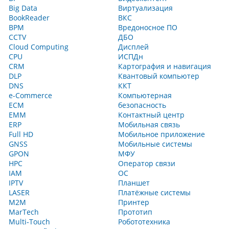
Big Data
Виртуализация
BookReader
ВКС
BPM
Вредоносное ПО
CCTV
ДБО
Cloud Computing
Дисплей
CPU
ИСПДн
CRM
Картография и навигация
DLP
Квантовый компьютер
DNS
ККТ
e-Commerce
Компьютерная
ECM
безопасность
EMM
Контактный центр
ERP
Мобильная связь
Full HD
Мобильное приложение
GNSS
Мобильные системы
GPON
МФУ
HPC
Оператор связи
IAM
ОС
IPTV
Планшет
LASER
Платёжные системы
M2M
Принтер
MarTech
Прототип
Multi‑Touch
Робототехника