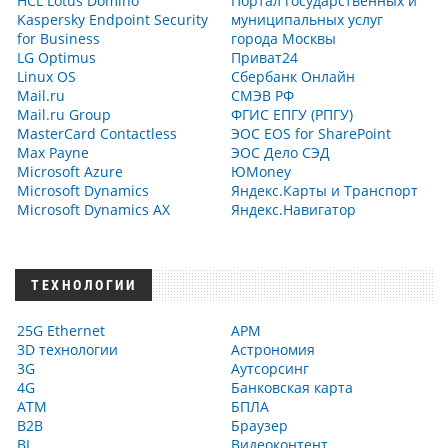
HCL Lotus Domino
Портал государственных и
Kaspersky Endpoint Security
муниципальных услуг
for Business
города Москвы
LG Optimus
Приват24
Linux OS
Сбербанк Онлайн
Mail.ru
СМЭВ РФ
Mail.ru Group
ФГИС ЕПГУ (РПГУ)
MasterCard Contactless
ЭОС EOS for SharePoint
Max Payne
ЭОС Дело СЭД
Microsoft Azure
ЮMoney
Microsoft Dynamics
Яндекс.Карты и Транспорт
Microsoft Dynamics AX
Яндекс.Навигатор
ТЕХНОЛОГИИ
25G Ethernet
АРМ
3D технологии
Астрономия
3G
Аутсорсинг
4G
Банковская карта
ATM
БПЛА
B2B
Браузер
BI
Видеоконтент