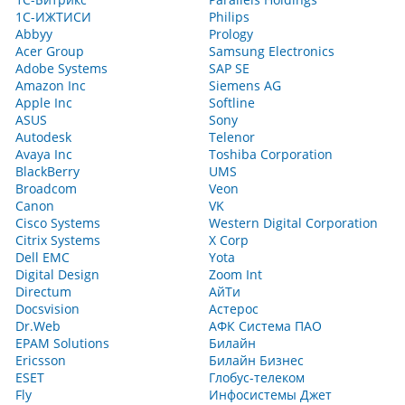
1С-ИЖТИСИ
Philips
Abbyy
Prology
Acer Group
Samsung Electronics
Adobe Systems
SAP SE
Amazon Inc
Siemens AG
Apple Inc
Softline
ASUS
Sony
Autodesk
Telenor
Avaya Inc
Toshiba Corporation
BlackBerry
UMS
Broadcom
Veon
Canon
VK
Cisco Systems
Western Digital Corporation
Citrix Systems
X Corp
Dell EMC
Yota
Digital Design
Zoom Int
Directum
АйТи
Docsvision
Астерос
Dr.Web
АФК Система ПАО
EPAM Solutions
Билайн
Ericsson
Билайн Бизнес
ESET
Глобус-телеком
Fly
Инфосистемы Джет