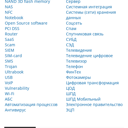
NAND 3D flash memory
Сервер
NAS
Системная интеграция
NFC
Системы (сети) хранения
Notebook
данных
Open Source software
Соцсеть
PCI DSS
Спам
Router
Спутниковая связь
SaaS
СУБД
Scam
СЭД
SIEM
Телевидение
SIM-card
Телевидение цифровое
SMS
Телевизор
Trojan
Телефон
Ultrabook
ФинТех
USB
Фотокамеры
VoIP
Цифровая трансформация
Vulnerability
ЦОД
Wi-Fi
ШПД
АБС
ШПД Мобильный
Автоматизация процессов
Электронное правительство
Антивирус
ЭЦП