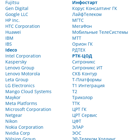
Fujitsu
Инфостарт
Gen Digital
Корус Консалтинг ГК
Google LLC
ЛайфТелеком
HP Inc.
МГТС
HTC Corporation
МегаФон
Huawei
Мобильные ТелеСистемы
IBM
МТТ
IBS
Орион ГК
Ideco
РДТЕХ
Intel Corporation
РТК-ЦОД
Kaspersky
Ситроникс
Lenovo Group
Ситроникс ИТ
Lenovo Motorola
СКБ Контур
Leta Group
Т-Платформы
LG Electronics
Т1 Интеграция
Mango Cloud Systems
Т2
Maykor
Триколор
Meta Platforms
ТТК
Microsoft Corporation
ЦРТ ГК
Netgear
ЦРТ Сервис
Nikon
ЦФТ
Nokia Corporation
ЭЛАР
Nvidia Corp
ЭОС
NVision Group
ЭР-Телеком Холдинг