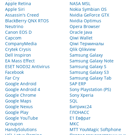
Apple Retina
NASA MSL
Apple Siri
Nokia Symbian OS
Assassin's Creed
Nvidia GeForce GTX
BlackBerry QNX RTOS
Nvidia Optimus
Neutrino
Opera Browser
Canon EOS D
Oracle Java
Capcom
Qiwi Wallet
CompanyMedia
Qiwi Терминалы
Crytek Crysis
Qlik Qlikview
Dell Inspiron
Samsung Galaxy
EA Mass Effect
Samsung Galaxy Note
ESET NOD32 Antivirus
Samsung Galaxy S
Facebook
Samsung Galaxy S3
Far Cry
Samsung Galaxy Tab
Google Android
SAP ERP
Google Android 4
Sony Playstation (PS)
Google Chrome
Sony Xperia
Google Maps
SQL
Google Nexus
Битрикс24
Google Play
ГЛОНАСС
Google YouTube
Е1 Евфрат
Groupon
МКС
HandySolutions
МТТ YouMagic Softphone