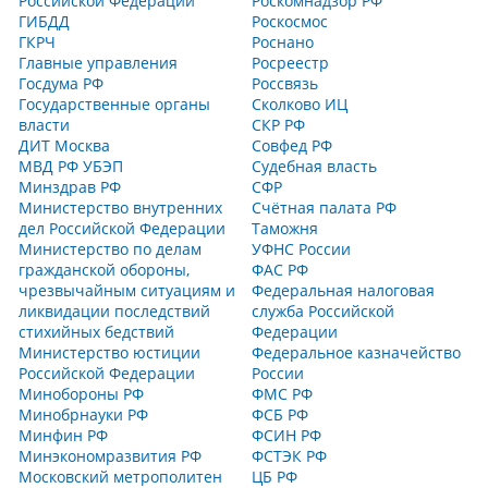
Российской Федерации
Роскомнадзор РФ
ГИБДД
Роскосмос
ГКРЧ
Роснано
Главные управления
Росреестр
Госдума РФ
Россвязь
Государственные органы
Сколково ИЦ
власти
СКР РФ
ДИТ Москва
Совфед РФ
МВД РФ УБЭП
Судебная власть
Минздрав РФ
СФР
Министерство внутренних
Счётная палата РФ
дел Российской Федерации
Таможня
Министерство по делам
УФНС России
гражданской обороны,
ФАС РФ
чрезвычайным ситуациям и
Федеральная налоговая
ликвидации последствий
служба Российской
стихийных бедствий
Федерации
Министерство юстиции
Федеральное казначейство
Российской Федерации
России
Минобороны РФ
ФМС РФ
Минобрнауки РФ
ФСБ РФ
Минфин РФ
ФСИН РФ
Минэкономразвития РФ
ФСТЭК РФ
Московский метрополитен
ЦБ РФ