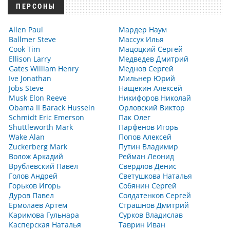
ПЕРСОНЫ
Allen Paul
Мардер Наум
Ballmer Steve
Массух Илья
Cook Tim
Мацоцкий Сергей
Ellison Larry
Медведев Дмитрий
Gates William Henry
Меднов Сергей
Ive Jonathan
Мильнер Юрий
Jobs Steve
Нащекин Алексей
Musk Elon Reeve
Никифоров Николай
Obama II Barack Hussein
Орловский Виктор
Schmidt Eric Emerson
Пак Олег
Shuttleworth Mark
Парфенов Игорь
Wake Alan
Попов Алексей
Zuckerberg Mark
Путин Владимир
Волож Аркадий
Рейман Леонид
Врублевский Павел
Свердлов Денис
Голов Андрей
Светушкова Наталья
Горьков Игорь
Собянин Сергей
Дуров Павел
Солдатенков Сергей
Ермолаев Артем
Страшнов Дмитрий
Каримова Гульнара
Сурков Владислав
Касперская Наталья
Таврин Иван