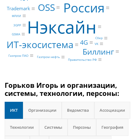
Россия
OSS
Trademark
ФРИИ
Нэксайн
3GPP
GSMA
Сбер
ИТ-экосистема
4G
VK
Биллинг
Газпром ПАО
Газпром нефть
Правительство РФ
Горьков Игорь и организации,
системы, технологии, персоны:
ИКТ
Организации
Ведомства
Ассоциации
Технологии
Системы
Персоны
География