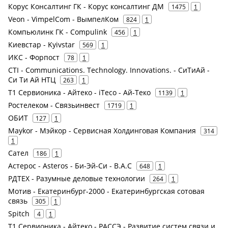
Корус Консалтинг ГК - Корус консалтинг ДМ
1475
1
Veon - VimpelCom - ВымпелКом
824
1
Компьюлинк ГК - Compulink
456
1
Киевстар - Kyivstar
569
1
ИКС - Форпост
78
1
CTI - Communications. Technology. Innovations. - СиТиАй -
Си Ти Ай НТЦ
263
1
Т1 Сервионика - Айтеко - iTeco - Ай-Теко
1139
1
Ростелеком - Связьинвест
1719
1
ОБИТ
127
1
Maykor - Мэйкор - Сервисная Холдинговая Компания
314
1
Сател
186
1
Астерос - Asteros - Би-Эй-Си - B.A.C
648
1
РДТЕХ - Разумные деловые технологии
264
1
Мотив - Екатеринбург-2000 - Екатеринбургская сотовая
связь
305
1
Spitch
4
1
Т1 Сервионика - Айтеко - РАССЭ - Развитие систем связи и