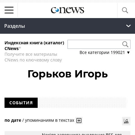
Разделы
Индексная книга (каталог)
CNews
*
Все категории
199021
▼
Получите все материалы
CNews по ключевому слову
Горьков Игорь
СОБЫТИЯ
по дате
/
упоминаниям в текстах
Nexign завершила внедрение BSS для