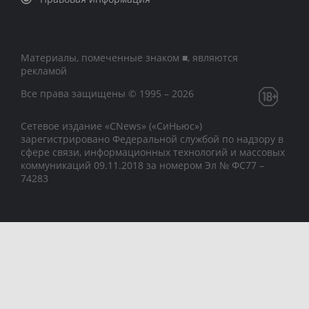
Материалы, помеченные знаком ■, являются
рекламой
Все права защищены © 1995 – 2026
Сетевое издание «CNews» («СиНьюс»)
зарегистрировано Федеральной службой по надзору в
сфере связи, информационных технологий и массовых
коммуникаций 09.11.2018 за номером Эл № ФС77 –
74283