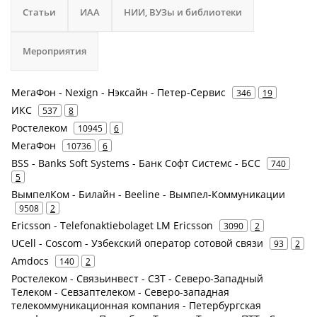
Статьи
ИАА
НИИ, ВУЗы и библиотеки
Мероприятия
МегаФон - Nexign - Нэксайн - Петер-Сервис
346
19
ИКС
537
8
Ростелеком
10945
6
МегаФон
10736
6
BSS - Banks Soft Systems - Банк Софт Системс - БСС
740
5
ВымпелКом - Билайн - Beeline - Вымпел-Коммуникации
9508
2
Ericsson - Telefonaktiebolaget LM Ericsson
3090
2
UCell - Coscom - Узбекский оператор сотовой связи
93
2
Amdocs
140
2
Ростелеком - Связьинвест - СЗТ - Северо-Западный
Телеком - Севзаптелеком - Северо-западная
телекоммуникационная компания - Петербургская