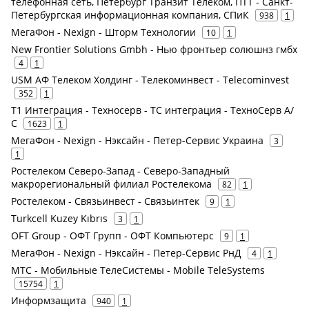
телефонная сеть, Петербург Транзит Телеком, ПТТ - Санкт-
Петербургская информационная компания, СПиК
938
1
МегаФон - Nexign - Шторм Технологии
10
1
New Frontier Solutions Gmbh - Нью фронтьер солюшнз гмбх
4
1
USM АФ Телеком Холдинг - Телекоминвест - Telecominvest
352
1
Т1 Интеграция - Техносерв - ТС интеграция - ТехноСерв А/
С
1623
1
МегаФон - Nexign - Нэксайн - Петер-Сервис Украина
3
1
Ростелеком Северо-Запад - Северо-Западный
макрорегиональный филиал Ростелекома
82
1
Ростелеком - Связьинвест - Связьинтек
9
1
Turkcell Kuzey Kıbrıs
3
1
OFT Group - ОФТ Групп - ОФТ Компьютерс
9
1
МегаФон - Nexign - Нэксайн - Петер-Сервис РнД
4
1
МТС - Мобильные ТелеСистемы - Mobile TeleSystems
15754
1
Информзащита
940
1