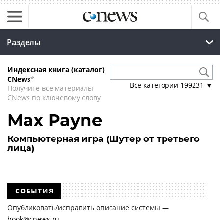
Разделы
Индексная книга (каталог)
CNews
*
Все категории
199231
▼
Получите все материалы
CNews по ключевому слову
Max Payne
Компьютерная игра (Шутер от третьего
лица)
СОБЫТИЯ
Опубликовать/исправить описание системы —
book@cnews.ru