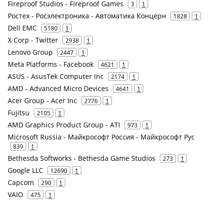
Fireproof Studios - Fireproof Games
3
1
Ростех - Росэлектроника - Автоматика Концерн
1828
1
Dell EMC
5180
1
X Corp - Twitter
2938
1
Lenovo Group
2447
1
Meta Platforms - Facebook
4621
1
ASUS - AsusTek Computer Inc
2174
1
AMD - Advanced Micro Devices
4641
1
Acer Group - Acer Inc
2776
1
Fujitsu
2105
1
AMD Graphics Product Group - ATI
973
1
Microsoft Russia - Майкрософт Россия - Майкрософт Рус
839
1
Bethesda Softworks - Bethesda Game Studios
273
1
Google LLC
12690
1
Capcom
290
1
VAIO
475
1