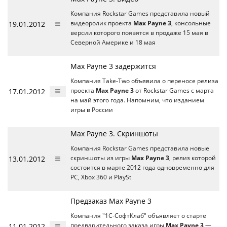
Компания Rockstar Games представила новый
19.01.2012
видеоролик проекта
Max Payne 3
, консольные
версии которого появятся в продаже 15 мая в
Северной Америке и 18 мая
Max Payne 3 задержится
Компания Take-Two объявила о переносе релиза
17.01.2012
проекта
Max Payne 3
от Rockstar Games с марта
на май этого года. Напомним, что изданием
игры в России
Max Payne 3. Скриншоты
Компания Rockstar Games представила новые
13.01.2012
скриншоты из игры
Max Payne 3
, релиз которой
состоится в марте 2012 года одновременно для
РС, Xbox 360 и PlaySt
Предзаказ Max Payne 3
Компания "1С-СофтКлаб" объявляет о старте
11.01.2012
предварительного заказа игры
Max Payne 3
—