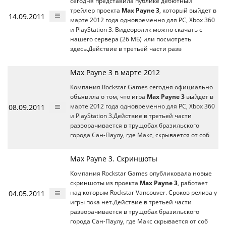
сегодня представила публике дебютный
трейлер проекта
Max Payne 3
, который выйдет в
14.09.2011
марте 2012 года одновременно для РС, Xbox 360
и PlayStation 3. Видеоролик можно скачать с
нашего сервера (26 МБ) или посмотреть
здесь.Действие в третьей части разв
Max Payne 3 в марте 2012
Компания Rockstar Games сегодня официально
объявила о том, что игра
Max Payne 3
выйдет в
08.09.2011
марте 2012 года одновременно для РС, Xbox 360
и PlayStation 3.Действие в третьей части
разворачивается в трущобах бразильского
города Сан-Паулу, где Макс, скрывается от соб
Max Payne 3. Скриншоты
Компания Rockstar Games опубликовала новые
скриншоты из проекта
Max Payne 3
, работает
04.05.2011
над которым Rockstar Vancouver. Сроков релиза у
игры пока нет.Действие в третьей части
разворачивается в трущобах бразильского
города Сан-Паулу, где Макс скрывается от соб