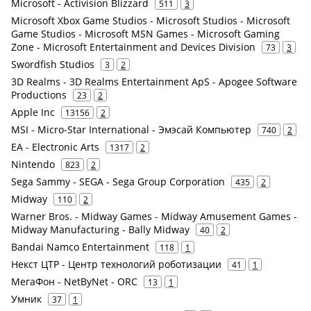
Microsoft - Activision Blizzard
511
3
Microsoft Xbox Game Studios - Microsoft Studios - Microsoft
Game Studios - Microsoft MSN Games - Microsoft Gaming
Zone - Microsoft Entertainment and Devices Division
73
3
Swordfish Studios
3
2
3D Realms - 3D Realms Entertainment ApS - Apogee Software
Productions
23
2
Apple Inc
13156
2
MSI - Micro-Star International - Эмэсай Компьютер
740
2
EA - Electronic Arts
1317
2
Nintendo
823
2
Sega Sammy - SEGA - Sega Group Corporation
435
2
Midway
110
2
Warner Bros. - Midway Games - Midway Amusement Games -
Midway Manufacturing - Bally Midway
40
2
Bandai Namco Entertainment
118
1
Некст ЦТР - Центр технологий роботизации
41
1
МегаФон - NetByNet - ORC
13
1
Умник
37
1