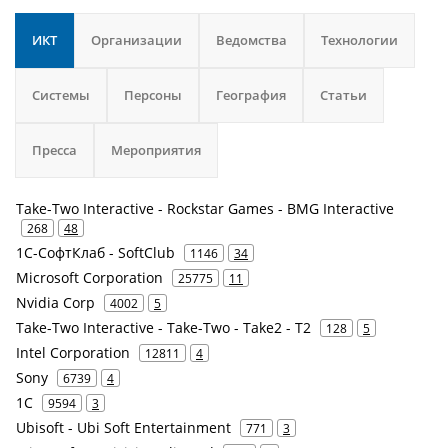
ИКТ
Организации
Ведомства
Технологии
Системы
Персоны
География
Статьи
Пресса
Мероприятия
Take-Two Interactive - Rockstar Games - BMG Interactive
268
48
1С-СофтКлаб - SoftClub
1146
34
Microsoft Corporation
25775
11
Nvidia Corp
4002
5
Take-Two Interactive - Take-Two - Take2 - T2
128
5
Intel Corporation
12811
4
Sony
6739
4
1С
9594
3
Ubisoft - Ubi Soft Entertainment
771
3