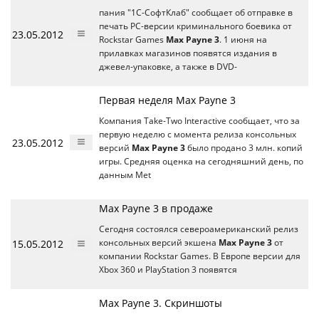
пания "1С-СофтКлаб" сообщает об отправке в
печать PC-версии криминального боевика от
23.05.2012
Rockstar Games
Max Payne 3
. 1 июня на
прилавках магазинов появятся издания в
джевел-упаковке, а также в DVD-
Первая неделя Max Payne 3
Компания Take-Two Interactive сообщает, что за
первую неделю с момента релиза консольных
23.05.2012
версий
Max Payne 3
было продано 3 млн. копий
игры. Средняя оценка на сегодняшний день, по
данным Met
Max Payne 3 в продаже
Сегодня состоялся североамериканский релиз
15.05.2012
консольных версий экшена
Max Payne 3
от
компании Rockstar Games. В Европе версии для
Xbox 360 и PlayStation 3 появятся
Max Payne 3. Скриншоты