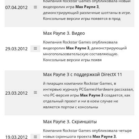
Компания Rockstar Games опубликовала новый
07.04.2012
видеоролик игра
Max Payne 3
,
демонстрирующий различные шотганы в игре.
Консольные версии игры появятся в прод
Max Payne 3. Видео
Компания Rockstar Games опубликовала
29.03.2012
видеоролик
Max Payne 3
, демонстрирующий
многопользовательскую составляющую.
Консольные версии игры появя
Max Payne 3 с поддержкой DirectX 11
й пиарщик компании Rockstar Games, в
интервью журналу PCGamesHardware рассказал,
23.03.2012
что РС-версия игры
Max Payne 3
создается, как
отдельный проект и ни в коем случае не
является портом с консольны
Max Payne 3. Скриншоты
Компания Rockstar Games опубликовала четыре
19.03.2012
новых скриншота проекта
Max Payne 3
.