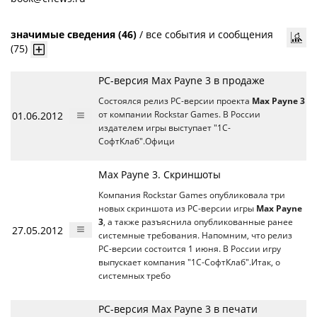
значимые сведения (46)
/
все события и сообщения
(75)
РС-версия Max Payne 3 в продаже
Состоялся релиз РС-версии проекта
Max Payne 3
01.06.2012
от компании Rockstar Games. В России
издателем игры выступает "1С-
СофтКлаб".Офици
Max Payne 3. Скриншоты
Компания Rockstar Games опубликовала три
новых скриншота из РС-версии игры
Max Payne
3
, а также разъяснила опубликованные ранее
27.05.2012
системные требования. Напомним, что релиз
РС-версии состоится 1 июня. В России игру
выпускает компания "1С-СофтКлаб".Итак, о
системных требо
РС-версия Max Payne 3 в печати