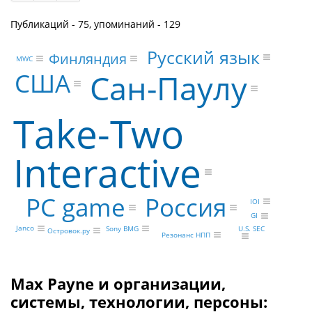
Публикаций - 75, упоминаний - 129
Русский язык
Финляндия
MWC
США
Сан-Паулу
Take-Two
Interactive
PC game
Россия
IOI
GI
Janco
Sony BMG
U.S. SEC
Островок.ру
Резонанс НПП
Max Payne и организации,
системы, технологии, персоны: