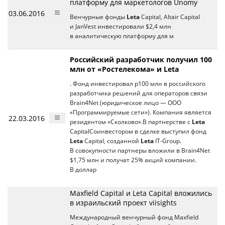
платформу для маркетологов Unomy
03.06.2016
Венчурные фонды
Leta
Capital, Altair Capital
и JanVest инвестировали $2,4 млн
в аналитическую платформу для м
Российский разработчик получил 100
млн от «Ростелекома» и Leta
. Фонд инвестировал p100 млн в российского
разработчика решений для операторов связи
Brain4Net (юридическое лицо — ООО
«Программируемые сети»). Компания является
22.03.2016
резидентом «Сколково».В партнерстве с
Leta
CapitalСоинвестором в сделке выступил фонд
Leta
Capital, созданной
Leta
IT-Group.
В совокупности партнеры вложили в Brain4Net
$1,75 млн и получат 25% акций компании.
В доллар
Maxfield Capital и Leta Capital вложились
в израильский проект viisights
Международный венчурный фонд Maxfield