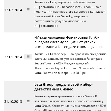
Компания
Leta
, игрок российского рынка
информационной безопасности, сообщила о
12.02.2014
подписании партнерского договора с канадской
компанией Above Security, мировым
поставщиком услуг по управлению
информационн
«Международный Финансовый Клуб»
внедрил систему защиты от утечек
информации Falcongaze с помощью Leta
Компания
Leta
завершила проект по внедрению
23.01.2014
системы защиты от утечек данных Falcongaze
SecureTower в АКБ «Международный
Финансовый Клуб». Об этом CNews сообщили в
Leta
. Работы по внедрению DLP-ре
Leta Group продала свой кибер-
детективный бизнес
Компьютерные криминалисты из Group-IB
31.10.2013
заявили о выкупе половины своей компании у
Leta
Group. Конкретные имена покупателей 50%
Group-IB участники сделки не называют и не