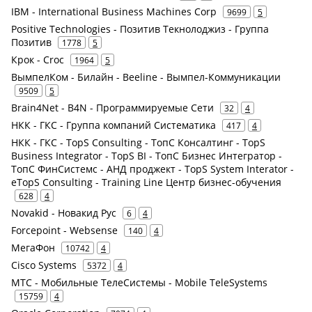
IBM - International Business Machines Corp
9699
5
Positive Technologies - Позитив Текнолоджиз - Группа
Позитив
1778
5
Крок - Croc
1964
5
ВымпелКом - Билайн - Beeline - Вымпел-Коммуникации
9509
5
Brain4Net - B4N - Программируемые Сети
32
4
НКК - ГКС - Группа компаний Систематика
417
4
НКК - ГКС - TopS Consulting - ТопС Консалтинг - TopS
Business Integrator - TopS BI - ТопС Бизнес Интегратор -
ТопС ФинСистемс - АНД проджект - TopS System Interator -
eTopS Consulting - Training Line Центр бизнес-обучения
628
4
Novakid - Новакид Рус
6
4
Forcepoint - Websense
140
4
МегаФон
10742
4
Cisco Systems
5372
4
МТС - Мобильные ТелеСистемы - Mobile TeleSystems
15759
4