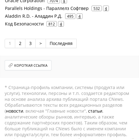
Oracle Corporation
7074
4
Parallels Holdings - Параллелз Софтвер
532
4
Aladdin R.D. - Аладдин Р.Д.
495
4
Код Безопасности
812
4
1
2
3
>
Последняя
КОРОТКАЯ ССЫЛКА
* Страница-профиль компании, системы (продукта или
услуги), технологии, персоны и т.п. создается редактором
на основе анализа архива публикаций портала CNews.
Обрабатываются тексты всех редакционных разделов
(
новости
, включая "Главные новости",
статьи
,
аналитические обзоры рынков, интервью, а также
содержание партнёрских проектов). Таким образом, чем
больше публикаций на CNews было с именем компании
или продукта/услуги, тем более информативен профиль.