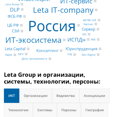
ИТ-сервис
Leta Group
Leta IT-company
DLP
ФСБ РФ
Россия
MITRE CVE
Gartner
ЦБ РФ
Сервер
СЗИ
IDC
ИТ-экосистема
ИСПДн
РБК
Leta Capital
Юриспруденция
Консалтинг
МГУ
ГПБ
Gen Digital
Apple
День программиста
Leta Group и организации,
системы, технологии, персоны:
ИКТ
Организации
Ведомства
Ассоциации
Технологии
Системы
Персоны
География