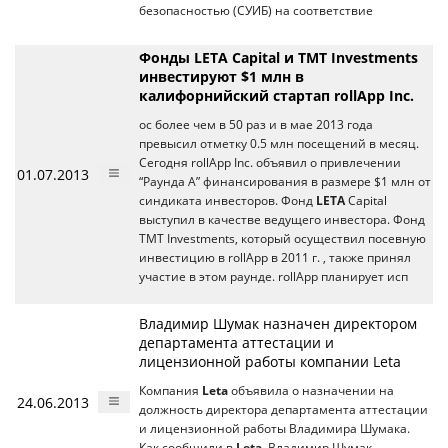
безопасностью (СУИБ) на соответствие
Фонды LETA Capital и TMT Investments
инвестируют $1 млн в
калифорнийский стартап rollApp Inc.
ос более чем в 50 раз и в мае 2013 года
превысил отметку 0.5 млн посещений в месяц.
Сегодня rollApp Inc. объявил о привлечении
01.07.2013
“Раунда А” финансирования в размере $1 млн от
синдиката инвесторов. Фонд
LETA
Capital
выступил в качестве ведущего инвестора. Фонд
TMT Investments, который осуществил посевную
инвестицию в rollApp в 2011 г. , также принял
участие в этом раунде. rollApp планирует исп
Владимир Шумак назначен директором
департамента аттестации и
лицензионной работы компании Leta
Компания
Leta
объявила о назначении на
24.06.2013
должность директора департамента аттестации
и лицензионной работы Владимира Шумака.
Как сообщили в
Leta
, Владимир Шумак –