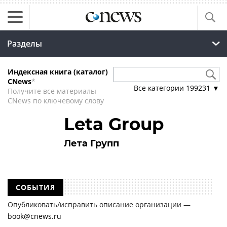
Разделы
Индексная книга (каталог)
CNews
*
Все категории
199231
▼
Получите все материалы
CNews по ключевому слову
Leta Group
Лета Групп
СОБЫТИЯ
Опубликовать/исправить описание организации —
book@cnews.ru