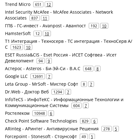
Trend Micro
651
12
Intel Security McAfee - McAfee Associates - Network
Associates
837
11
ГПБ - ГС-инвест - Avanpost - Аванпост
192
10
HamsterSoft
12
10
Т1 Интеграция - Техносерв - ТС интеграция - ТехноСерв А/
С
1623
10
ESET Russia&CIS - Eset Россия - ИСЕТ Софтвеа - Исет
Девелопмент
94
9
Астерос - Asteros - Би-Эй-Си - B.A.C
648
8
Google LLC
12691
7
Leta Group - MrSoft - Мистер Софт
8
7
Dr.Web - Доктор Веб
1294
7
InfoTeCS - ИнфоТеКС - Информационные Технологии и
Коммуникационные Системы
604
7
Ростелеком
10948
6
Check Point Software Technologies
829
6
ARinteg - АРинтег - Антивирусные Решения
278
5
Forcepoint - Stonesoft - Стоунсофт
49
5