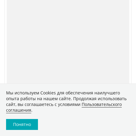
Главное
Популярное
Новости
Конференции
Аналитика
Специальные проекты
Рейтинги
Маркет
Обзоры
Техника
Архив
ТВ
Печатные издания
CNews
Соцсети
Об издании
Max
Реклама
VK
Мы используем Сookies для обеспечения наилучшего
опыта работы на нашем сайте. Продолжая использовать
Вакансии
VK Видео
сайт, вы соглашаетесь с условиями
Пользовательского
Контакты
Rutube
соглашения
.
Telegram
Понятно
Дзен