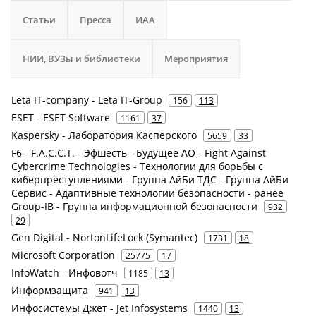
Статьи
Пресса
ИАА
НИИ, ВУЗы и библиотеки
Мероприятия
Leta IT-company - Leta IT-Group
156
113
ESET - ESET Software
1161
37
Kaspersky - Лаборатория Касперского
5659
33
F6 - F.A.С.С.T. - Эфшесть - Будущее АО - Fight Against
Cybercrime Technologies - Технологии для борьбы с
киберпреступлениями - Группа АйБи ТДС - Группа АйБи
Сервис - Адаптивные технологии безопасности - ранее
Group-IB - Группа информационной безопасности
932
29
Gen Digital - NortonLifeLock (Symantec)
1731
18
Microsoft Corporation
25775
17
InfoWatch - Инфовотч
1185
13
Информзащита
941
13
Инфосистемы Джет - Jet Infosystems
1440
13