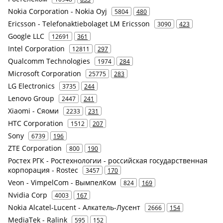
Nokia Corporation - Nokia Oyj
5804
480
Ericsson - Telefonaktiebolaget LM Ericsson
3090
423
Google LLC
12691
361
Intel Corporation
12811
297
Qualcomm Technologies
1974
284
Microsoft Corporation
25775
283
LG Electronics
3735
244
Lenovo Group
2447
241
Xiaomi - Сяоми
2233
231
HTC Corporation
1512
207
Sony
6739
196
ZTE Corporation
800
190
Ростех РГК - Ростехнологии - российская государственная
корпорация - Rostec
3457
170
Veon - VimpelCom - ВымпелКом
824
169
Nvidia Corp
4003
167
Nokia Alcatel-Lucent - Алкатель-Лусент
2666
154
MediaTek - Ralink
595
152