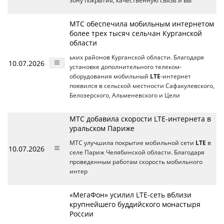
зону покрытия, качественную связь и вы
МТС обеспечила мобильным интернетом
более трех тысяч сельчан Курганской
области
ьких районов Курганской области. Благодаря
10.07.2026
установке дополнительного телеком-
оборудования мобильный
LTE
-интернет
появился в сельской местности Сафакулевского,
Белозерского, Альменевского и Цели
МТС добавила скорости LTE-интернета в
уральском Париже
МТС улучшила покрытие мобильной сети
LTE
в
10.07.2026
селе Париж Челябинской области. Благодаря
проведенным работам скорость мобильного
интер
«МегаФон» усилил LTE-сеть вблизи
крупнейшего буддийского монастыря
России