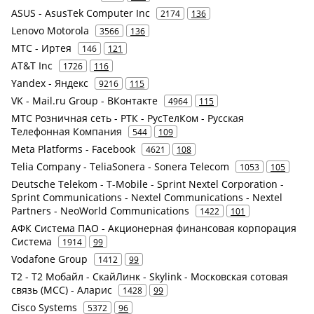
ASUS - AsusTek Computer Inc
2174
136
Lenovo Motorola
3566
136
МТС - Иртея
146
121
AT&T Inc
1726
116
Yandex - Яндекс
9216
115
VK - Mail.ru Group - ВКонтакте
4964
115
МТС Розничная сеть - РТК - РусТелКом - Русская
Телефонная Компания
544
109
Meta Platforms - Facebook
4621
108
Telia Company - TeliaSonera - Sonera Telecom
1053
105
Deutsche Telekom - T-Mobile - Sprint Nextel Corporation -
Sprint Communications - Nextel Communications - Nextel
Partners - NeoWorld Communications
1422
101
АФК Система ПАО - Акционерная финансовая корпорация
Система
1914
99
Vodafone Group
1412
99
Т2 - Т2 Мобайл - СкайЛинк - Skylink - Московская сотовая
связь (МСС) - Аларис
1428
99
Cisco Systems
5372
96