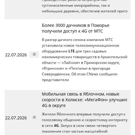
густонаселенные микрорайоны, так и
небольшие деревни, обеспечив жителей приго
Более 3000 дачников в Поморье
получили доступ к 4G от МТС
В разгар дачного сезона компания МТС
установила новое телекоммуникационное
оборудование
LTE
для трех садовых
22.07.2026
некоммерческих товариществ в Архангельской
области — «Лайское» в Приморском округе,
«Ягринское» и «Пихталы» в пригороде
Северодвинска. Об этом CNews сообщили
представители
Мобильная связь в Яблочном, новые
скорости в Холмске: «МегаФон» улучшил
4G в округе
Жители Яблочного впервые получили доступ к
22.07.2026
голосовому общению и скоростному интернету
в сети
4G
. Запуск в селе связи четвертого
поколения стал частью масштабной