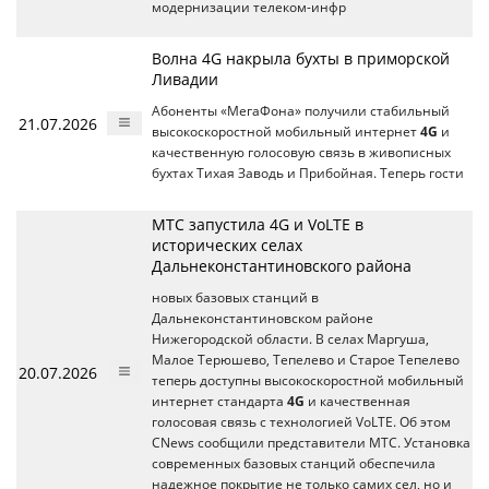
модернизации телеком-инфр
Волна 4G накрыла бухты в приморской
Ливадии
Абоненты «МегаФона» получили стабильный
21.07.2026
высокоскоростной мобильный интернет
4G
и
качественную голосовую связь в живописных
бухтах Тихая Заводь и Прибойная. Теперь гости
МТС запустила 4G и VoLTE в
исторических селах
Дальнеконстантиновского района
новых базовых станций в
Дальнеконстантиновском районе
Нижегородской области. В селах Маргуша,
Малое Терюшево, Тепелево и Старое Тепелево
20.07.2026
теперь доступны высокоскоростной мобильный
интернет стандарта
4G
и качественная
голосовая связь с технологией VoLTE. Об этом
CNews сообщили представители МТС. Установка
современных базовых станций обеспечила
надежное покрытие не только самих сел, но и