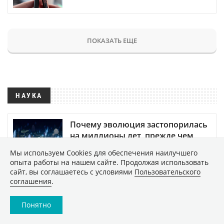
ПОКАЗАТЬ ЕЩЕ
НАУКА
Почему эволюция застопорилась
на миллионы лет, прежде чем
внезапно возобновиться?
Мы используем Сookies для обеспечения наилучшего
2525
опыта работы на нашем сайте. Продолжая использовать
сайт, вы соглашаетесь с условиями
Пользовательского
соглашения
.
Новое исследование показало,
что Земля постепенно заселяет
Венеру жизнью
Понятно
36523