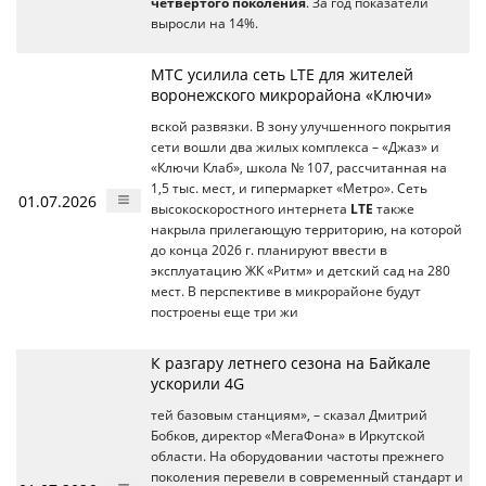
четвертого поколения
. За год показатели
выросли на 14%.
МТС усилила сеть LTE для жителей
воронежского микрорайона «Ключи»
вской развязки. В зону улучшенного покрытия
сети вошли два жилых комплекса – «Джаз» и
«Ключи Клаб», школа № 107, рассчитанная на
1,5 тыс. мест, и гипермаркет «Метро». Сеть
01.07.2026
высокоскоростного интернета
LTE
также
накрыла прилегающую территорию, на которой
до конца 2026 г. планируют ввести в
эксплуатацию ЖК «Ритм» и детский сад на 280
мест. В перспективе в микрорайоне будут
построены еще три жи
К разгару летнего сезона на Байкале
ускорили 4G
тей базовым станциям», – сказал Дмитрий
Бобков, директор «МегаФона» в Иркутской
области. На оборудовании частоты прежнего
поколения перевели в современный стандарт и