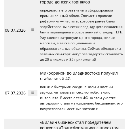
городе донских горняков
определила его развитие и сформировала
промышленный облик. Связисты провели
рефарминг — частоты, которые ранее были
задействованы в сетях предыдущего поколения,
08.07.2026
были переведены в современный стандарт
LTE
.
Улучшения затронули центр города, жилые
массивы, а также социальные и
образовательные объекты. Сейчас обладатели
зелёных сим‑карт могут без задержек скачивать
до 20 фильмов и 35 приложений
Микрорайон во Владивостоке получил
стабильный 4G
вонки с быстрыми соединением и чистым
07.07.2026
звуком, не прерывая сессию мобильного
интернета. Вместе с тем
4G
на этом участке
автодороги стало максимально бесшовным, это
почувствовали местные жители и
«Билайн бизнес» стал победителем
конкурса «Трансформация» с проектом