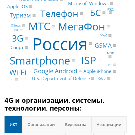
Microsoft Windows
Apple iOS
БС
РЖД
Телефон
Туризм
МТС
МегаФон
CNews
IOI
3G
Россия
MWC
GSMA
Спорт
МОК
ISP
Smartphone
VK
Google Android
Wi-Fi
Apple iPhone
U.S. Department of Defense
Сбер
IDC
4G и организации, системы,
технологии, персоны:
ИКТ
Организации
Ведомства
Ассоциации