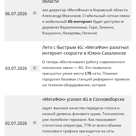
области
зал директор «МегаФона» в Кировской области
06.07.2026
Александр Максимов. Стабильный сигнал связи
и мобильный
4G-интернет
будет доступен в
деревнях Верхопижемье, Гари, Зимино,
Кошулино, Назаровы, Нижние
Лето с быстрым 4G: «МегаФон» разогнал
интернет-скорости в Южно-Сахалинске
G теперь обеспечивают работу современного
03.07.2026
поколения связи — 4G. Это позволило
«расшить» узкие места
LTE
-сети. Помимо
городских базовых станций рефарминг провели
на телеком-оборудовании, которое
«МегаФон» усилил 4G в Сосновоборске
ирует высокое качество передачи голоса и
низкий уровень фонового шума. Технологию
уже полюбили горожане. Как показывает
02.07.2026
статистика оператора, 71% от всего объема
голосового трафика приходится на сеть