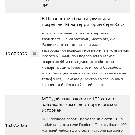
при
В Пензенской области улучшили
покрытие 4G на территории Сердобска
я: в них появляются новые кварталы,
транспортные магистрали, места отдыха.
Развитие не остановится и далее —
застройщики возводят новые жилые комплексы.
16.07.2026
Все это мы учли при подробном анализе
покрытия
4G
и последующих работах по
модернизации. Горожане и гости Сердобска
могут быть уверены в качестве сигнала в своем
телефоне», — сказал директор «МегаФона» в
Пензенской области Сергей Гречко.
МТС добавила скорости LTE сети в
забайкальском селе с партизанской
историей
МТС провела работы по усилению сети
LTE
в
16.07.2026
забайкальском селе Гробово. Теперь более 100
жителей небольшого села, история которого