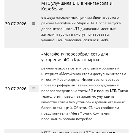
МТС улучшила LTE в Чингансола и
Керебеляк
е в двух населенных пунктах Звениговского
30.07.2026
района Республики Марий Эл. После запуска
дополнительного
LTE
диапазона местные
жители и туристы смогут пользоваться
улучшенной голосовой связью и моби
«МегаФон» пересобрал сеть для
ускорения 4G в Красноярске
ренная емкость сети и быстрый мобильный
интернет «МегаФона» стали доступны жителям
и гостям Красноярска. Инженеры оператора
провели рефарминг телеком-оборудования,
29.07.2026
перераспределив частоты 3G в пользу
LTE
. Такая
технология позволяет заметно улучшить
качество связи без установки дополнительных
базовых станций. Об этом CNews сообщили
представители «МегаФона». Компания
проанализировала потребле
МТС накрыла сетью LTE еще восемь