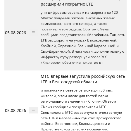
расширили покрытие LTE
уп к цифровым сервисам на скорости до 120
Мбит/с получили жители высотных жилых
комплексов, частного сектора, а также
посетители зон отдыха. Об этом CNews
05.08.2026
сообщили представители «МегаФона». Так, сеть
LTE
расширили на улицах Высоковольтной,
Крайней, Овражной, Большой Караванной и
Сыр-Дарьинской. В частности, дополнительную
инфраструктуру развернули возле ЖК
«Кислород», обеспечив покрытие в т
МТС впервые запустила российскую сеть
LTE в Белгородской области
и поселках на севере региона для 30 тыс.
жителей, в том числе для гостей парка
регионального значения «Ключи». Об этом
CNews сообщили представители МТС.
05.08.2026
Специалисты МТС развернули отечественную
сеть
LTE
в населенных пунктах Прохоровского
района: Береговском, Коломыцевском и
Прелестненском сельских поселениях.