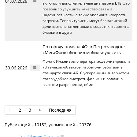
01.07.2026
включили дополнительные диапазоны
LTE
. Это
позволило улучшить качество связи и
надежность сети, а также увеличить скорости
загрузки. Теперь туристы могут без зависаний
делиться впечатлениями в соцсетях и звонить
близким в други
По городу помчал 4G: в Петрозаводске
«МегаФон» обновил мобильную сеть
Фона». Инженеры оператора модернизировали
30.06.2026
78 телеком-объектов, чтобы они работали в
стандарте связи
4G
. С ускоренным интернетом
стало удобнее смотреть фильмы и ролики в
высоком разрешении, обме
1
2
3
>
Последняя
Публикаций - 10152, упоминаний - 20376
J’son & Partners Consulting