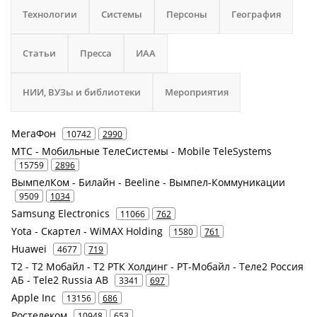
Технологии
Системы
Персоны
География
Статьи
Пресса
ИАА
НИИ, ВУЗы и библиотеки
Мероприятия
МегаФон
10742
2990
МТС - Мобильные ТелеСистемы - Mobile TeleSystems
15759
2896
ВымпелКом - Билайн - Beeline - Вымпел-Коммуникации
9509
1034
Samsung Electronics
11066
762
Yota - Скартел - WiMAX Holding
1580
761
Huawei
4677
719
Т2 - Т2 Мобайл - Т2 РТК Холдинг - РТ-Мобайл - Теле2 Россия
АБ - Tele2 Russia AB
3341
697
Apple Inc
13156
686
Ростелеком
10948
653