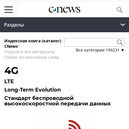
Разделы
Индексная книга (каталог)
CNews
*
Все категории
199231
▼
Получите все материалы
CNews по ключевому слову
4G
LTE
Long-Term Evolution
Стандарт беспроводной
высокоскоростной передачи данных