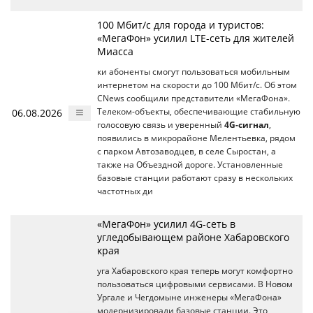
100 Мбит/с для города и туристов:
«МегаФон» усилил LTE-сеть для жителей
Миасса
ки абоненты смогут пользоваться мобильным
интернетом на скорости до 100 Мбит/с. Об этом
CNews сообщили представители «МегаФона».
06.08.2026
Телеком-объекты, обеспечивающие стабильную
голосовую связь и уверенный
4G-сигнал
,
появились в микрорайоне Мелентьевка, рядом
с парком Автозаводцев, в селе Сыростан, а
также на Объездной дороге. Установленные
базовые станции работают сразу в нескольких
частотных ди
«МегаФон» усилил 4G-сеть в
угледобывающем районе Хабаровского
края
уга Хабаровского края теперь могут комфортно
пользоваться цифровыми сервисами. В Новом
Ургале и Чегдомыне инженеры «МегаФона»
модернизировали базовые станции. Это