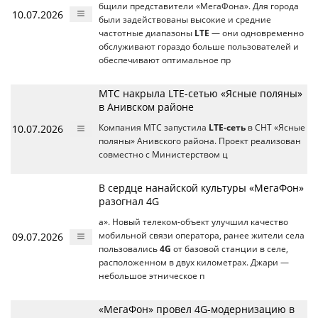
бщили представители «МегаФона». Для города
10.07.2026
были задействованы высокие и средние
частотные диапазоны
LTE
— они одновременно
обслуживают гораздо больше пользователей и
обеспечивают оптимальное пр
МТС накрыла LTE-сетью «Ясные поляны»
в Анивском районе
10.07.2026
Компания МТС запустила
LTE-сеть
в СНТ «Ясные
поляны» Анивского района. Проект реализован
совместно с Министерством ц
В сердце нанайской культуры «МегаФон»
разогнал 4G
а». Новый телеком-объект улучшил качество
09.07.2026
мобильной связи оператора, ранее жители села
пользовались
4G
от базовой станции в селе,
расположенном в двух километрах. Джари —
небольшое этническое п
«МегаФон» провел 4G-модернизацию в