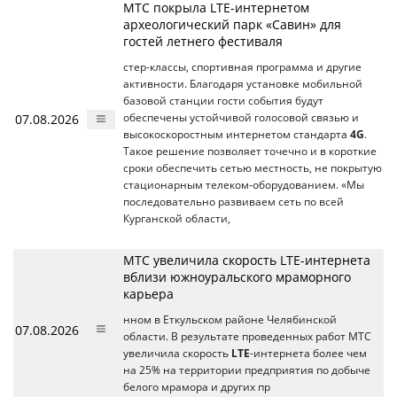
МТС покрыла LTE-интернетом
археологический парк «Савин» для
гостей летнего фестиваля
стер-классы, спортивная программа и другие
активности. Благодаря установке мобильной
базовой станции гости события будут
07.08.2026
обеспечены устойчивой голосовой связью и
высокоскоростным интернетом стандарта
4G
.
Такое решение позволяет точечно и в короткие
сроки обеспечить сетью местность, не покрытую
стационарным телеком-оборудованием. «Мы
последовательно развиваем сеть по всей
Курганской области,
МТС увеличила скорость LTE-интернета
вблизи южноуральского мраморного
карьера
нном в Еткульском районе Челябинской
07.08.2026
области. В результате проведенных работ МТС
увеличила скорость
LTE
-интернета более чем
на 25% на территории предприятия по добыче
белого мрамора и других пр