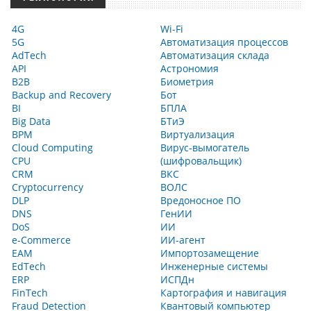
4G
Wi-Fi
5G
Автоматизация процессов
AdTech
Автоматизация склада
API
Астрономия
B2B
Биометрия
Backup and Recovery
Бот
BI
БПЛА
Big Data
БТиЭ
BPM
Виртуализация
Cloud Computing
Вирус-вымогатель
CPU
(шифровальщик)
CRM
ВКС
Cryptocurrency
ВОЛС
DLP
Вредоносное ПО
DNS
ГенИИ
DoS
ИИ
e-Commerce
ИИ-агент
EAM
Импортозамещение
EdTech
Инженерные системы
ERP
ИСПДн
FinTech
Картография и навигация
Fraud Detection
Квантовый компьютер