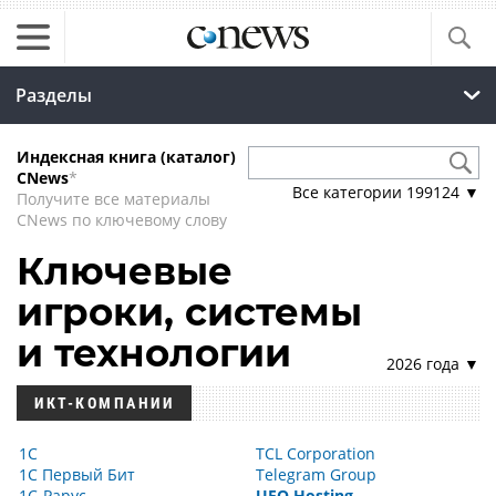
Разделы
Индексная книга (каталог)
CNews
*
Все категории
199124
▼
Получите все материалы
CNews по ключевому слову
Ключевые
игроки, системы
и технологии
2026 года ▼
ИКТ-КОМПАНИИ
1С
TCL Corporation
1С Первый Бит
Telegram Group
1С-Рарус
UFO.Hosting