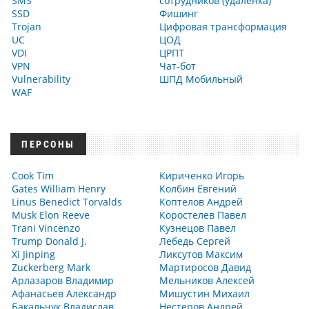
SMS
сотрудников (удалёнка)
SSD
Фишинг
Trojan
Цифровая трансформация
UC
ЦОД
VDI
ЦРПТ
VPN
Чат-бот
Vulnerability
ШПД Мобильный
WAF
ПЕРСОНЫ
Cook Tim
Кириченко Игорь
Gates William Henry
Колбин Евгений
Linus Benedict Torvalds
Коптелов Андрей
Musk Elon Reeve
Коростелев Павел
Trani Vincenzo
Кузнецов Павел
Trump Donald J.
Лебедь Сергей
Xi Jinping
Ликсутов Максим
Zuckerberg Mark
Мартиросов Давид
Арлазаров Владимир
Мельников Алексей
Афанасьев Александр
Мишустин Михаил
Бакальчук Владислав
Нестеров Андрей