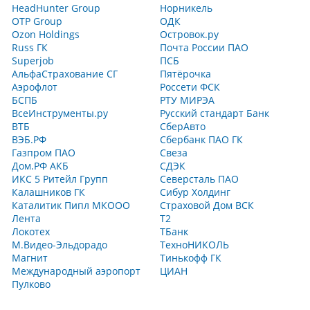
HeadHunter Group
Норникель
OTP Group
ОДК
Ozon Holdings
Островок.ру
Russ ГК
Почта России ПАО
Superjob
ПСБ
АльфаСтрахование СГ
Пятёрочка
Аэрофлот
Россети ФСК
БСПБ
РТУ МИРЭА
ВсеИнструменты.ру
Русский стандарт Банк
ВТБ
СберАвто
ВЭБ.РФ
Сбербанк ПАО ГК
Газпром ПАО
Свеза
Дом.РФ АКБ
СДЭК
ИКС 5 Ритейл Групп
Северсталь ПАО
Калашников ГК
Сибур Холдинг
Каталитик Пипл МКООО
Страховой Дом ВСК
Лента
Т2
Локотех
ТБанк
М.Видео-Эльдорадо
ТехноНИКОЛЬ
Магнит
Тинькофф ГК
Международный аэропорт
ЦИАН
Пулково