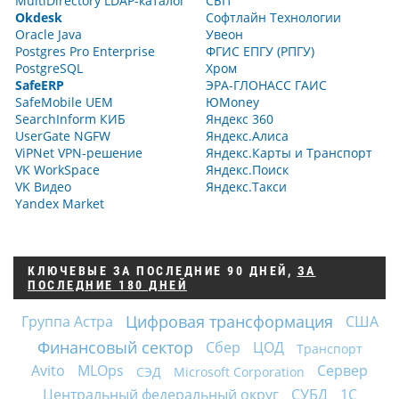
MultiDirectory LDAP-каталог
СБП
Okdesk
Софтлайн Технологии
Oracle Java
Увеон
Postgres Pro Enterprise
ФГИС ЕПГУ (РПГУ)
PostgreSQL
Хром
SafeERP
ЭРА-ГЛОНАСС ГАИС
SafeMobile UEM
ЮMoney
SearchInform КИБ
Яндекс 360
UserGate NGFW
Яндекс.Алиса
ViPNet VPN-решение
Яндекс.Карты и Транспорт
VK WorkSpace
Яндекс.Поиск
VK Видео
Яндекс.Такси
Yandex Market
КЛЮЧЕВЫЕ
ЗА ПОСЛЕДНИЕ 90 ДНЕЙ
,
ЗА
ПОСЛЕДНИЕ 180 ДНЕЙ
Цифровая трансформация
Группа Астра
США
Финансовый сектор
Сбер
ЦОД
Транспорт
Avito
MLOps
Сервер
СЭД
Microsoft Corporation
Центральный федеральный округ
СУБД
1С