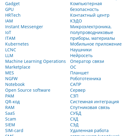
Gadget
Компьютерная
GPU
безопасность
HRTech
Контактный центр
IAM
КЭДО
Instant Messenger
Микроэлектроника,
IoT
полупроводниковые
ITAM
приборы, материалы
Kubernetes
Мобильное приложение
LCNC
Наушники
LLM
Нейросеть
Machine Learning Operations
Оператор связи
Marketplace
ОС
MES
Планшет
NGFW
Робототехника
Notebook
САПР
Open Source software
Сервер
PAM
СЗП
QR-код
Системная интеграция
RAM
Спутниковая связь
SaaS
СУБД
Scam
СХД
SIEM
СЭД
SIM-card
Удаленная работа