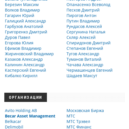
Березин Максим
Опанасенко Всеволод
Волков Владимир
Песков Дмитрий
Гагарин Юрий
Пирогов Антон
Галицкий Александр
Путин Владимир
Гарбузов Анатолий
Рундасов Алексей
Григоренко Дмитрий
Сергунина Наталья
Дуров Павел
Скляр Алексей
Егорова Юлия
Спиридонов Дмитрий
Ефимов Владимир
Степанов Евгений
Жириновский Владимир
Тугов Александр
Казаков Александр
Туманов Виталий
Калинин Александр
Чачава Александр
Касперский Евгений
Чермашенцев Евгений
Кибалко Кирилл
Шадаев Максут
ОРГАНИЗАЦИИ
Avito Holding AB
Московская Биржа
Becar Asset Management
МТС
Belkacar
МТС Трэвел
Delimobil
МТС Финанс