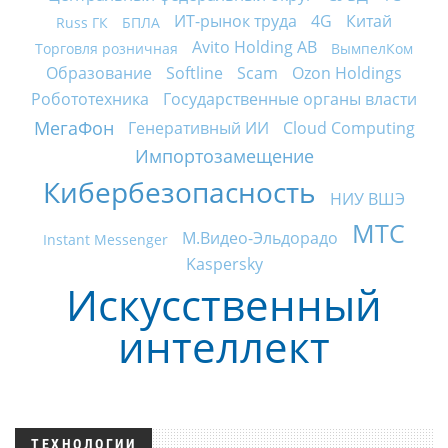
ИТ-рынок труда
4G
Китай
Russ ГК
БПЛА
Avito Holding AB
Торговля розничная
ВымпелКом
Образование
Softline
Scam
Ozon Holdings
Робототехника
Государственные органы власти
МегаФон
Генеративный ИИ
Cloud Computing
Импортозамещение
Кибербезопасность
НИУ ВШЭ
МТС
М.Видео-Эльдорадо
Instant Messenger
Kaspersky
Искусственный
интеллект
ТЕХНОЛОГИИ