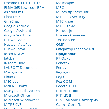
Dreame H11, H12, H13
Мажордом
ELMA 365 Low-code BPM
МВС
eXpress.ms
Много приложений
Flant DKP
МТС RED Security
GigaChat
МТС Кион
Google Android
МТС Стрим
Google Assistant
Нанософт
Google YouTube
Новые облачные
Huawei Mate
технологии
Huawei MatePad
ОМП
Huawei nova
Оператор Газпром ИД
Ideco NGFW
Продиалог
Jatoba
Р7-Офис
K-Team HRM
Ревотех
LANSOFT Document
Рег.ру
Management
Ред Адм
Linux OS
Ред ОС
M1Cloud
Ред ОС М
Mail.Ru Почта
Реестр ТОРП
Mango Cloud Systems
РТК ИТ Плюс
Microsoft Office
РТК-ЦОД
Microsoft Windows 11
РТУ ПАК VoIP Платформа
MITRE CVE
Салют Орто ГК