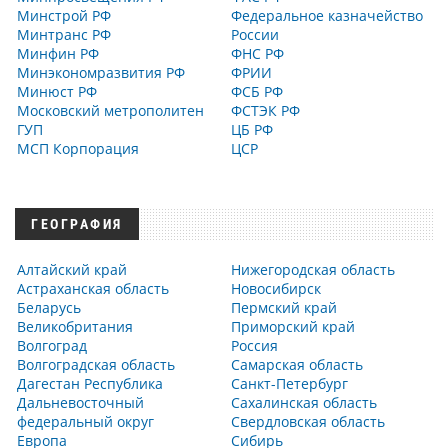
Минстрой РФ
Федеральное казначейство
Минтранс РФ
России
Минфин РФ
ФНС РФ
Минэкономразвития РФ
ФРИИ
Минюст РФ
ФСБ РФ
Московский метрополитен
ФСТЭК РФ
ГУП
ЦБ РФ
МСП Корпорация
ЦСР
ГЕОГРАФИЯ
Алтайский край
Нижегородская область
Астраханская область
Новосибирск
Беларусь
Пермский край
Великобритания
Приморский край
Волгоград
Россия
Волгоградская область
Самарская область
Дагестан Республика
Санкт-Петербург
Дальневосточный
Сахалинская область
федеральный округ
Свердловская область
Европа
Сибирь