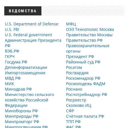
ВЕДОМСТВА
U.S. Department of Defense
МФЦ
U.S. FBI
ОЭЗ Технополис Москва
U.S. Federal government
Правительство Москвы
Администрация Президента
Правительство РФ
РФ
Правоохранительные
ВЭБ.РФ
органы
ГКРЧ
Президент РФ
Госдума РФ
Районный суд РФ
Депинформатизации
Росатом
Импортозамещение
Росгвардия
МВД РФ
Роскомнадзор РФ
МИК
Росмолодежь ФАДМ
Минздрав РФ
Роснано
Министерство сельского
Роспотребнадзор РФ
хозяйства Российской
Росреестр
Федерации
Сколково ИЦ
Минобороны РФ
СФР
Минприроды РФ
Счётная палата РФ
Минпромторг РФ
ТПП РФ
Минпросвещения РФ
ФАС РФ