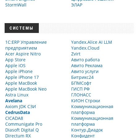
StormWall
ЭЛАР
СИСТЕМЫ
1С:ERP Управление
Yandex.Alice AI LLM
предприятием
Yandex.Cloud
Acer Aspire Nitro
Zvirt
App Store
Авито работа
Apple iOS
Авито Реклама
Apple iPhone
Авито услуги
Apple iPhone 17
Битрикс24
Apple MacBook
БПМСофт
Apple MacBook Neo
ГИСП РФ
Astra Linux
ГЛОНАСС
Avelana
КИОН Строки
Axiom JDK СЗИ
Коммуникационная
CedrusData
платформа
CICADA8
Коммуникационная
Communigate Pro
платформа
Diasoft Digital Q
Контур.Диадок
Directum RX
Конфидент