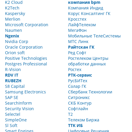
K2 Cloud
компания bpm
K2Tech
Компания Индид
Kaspersky
Корус Консалтинг ГК
Merlion
Кросстех
Microsoft Corporation
ЛайфТелеком
Naumen
МегаФон
Ngenix
Мобильные ТелеСистемы
Nvidia Corp
МТС Линк
Oracle Corporation
Райтскан ГК
Orion soft
Ред Софт
Positive Technologies
Ростелеком Центры
Postgres Professional
обработки данных
R-Vision
Ростех
RDV IT
РТК-сервис
RUBEZH
РусБИТех
S8 Capital
Сόлар ГК
Samsung Electronics
Сбербанк Технологии
SAP SE
Ситроникс
SearchInform
СКБ Контур
Security Vision
Софтлайн
Selectel
Т2
SimpleOne
Телеком Биржа
Sl Soft
ТТК ИБ
Smart Engines
Цифровые Решения