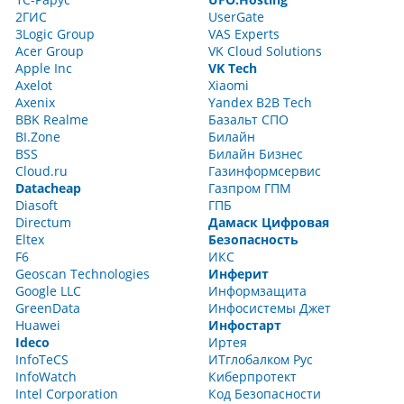
2ГИС
UserGate
3Logic Group
VAS Experts
Acer Group
VK Cloud Solutions
Apple Inc
VK Tech
Axelot
Xiaomi
Axenix
Yandex B2B Tech
BBK Realme
Базальт СПО
BI.Zone
Билайн
BSS
Билайн Бизнес
Cloud.ru
Газинформсервис
Datacheap
Газпром ГПМ
Diasoft
ГПБ
Directum
Дамаск Цифровая
Eltex
Безопасность
F6
ИКС
Geoscan Technologies
Инферит
Google LLC
Информзащита
GreenData
Инфосистемы Джет
Huawei
Инфостарт
Ideco
Иртея
InfoTeCS
ИТглобалком Рус
InfoWatch
Киберпротект
Intel Corporation
Код Безопасности