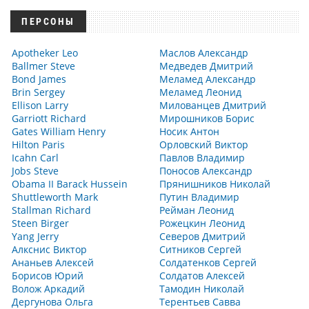
ПЕРСОНЫ
Apotheker Leo
Маслов Александр
Ballmer Steve
Медведев Дмитрий
Bond James
Меламед Александр
Brin Sergey
Меламед Леонид
Ellison Larry
Милованцев Дмитрий
Garriott Richard
Мирошников Борис
Gates William Henry
Носик Антон
Hilton Paris
Орловский Виктор
Icahn Carl
Павлов Владимир
Jobs Steve
Поносов Александр
Obama II Barack Hussein
Прянишников Николай
Shuttleworth Mark
Путин Владимир
Stallman Richard
Рейман Леонид
Steen Birger
Рожецкин Леонид
Yang Jerry
Северов Дмитрий
Алкснис Виктор
Ситников Сергей
Ананьев Алексей
Солдатенков Сергей
Борисов Юрий
Солдатов Алексей
Волож Аркадий
Тамодин Николай
Дергунова Ольга
Терентьев Савва