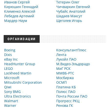
Иванов Сергей
Тетерин Олег
Кирюшин Геннадий
Чичваркин Евгений
Клименко Алексей
Чубайс Анатолий
Лебедев Артемий
Шадаев Максут
Мардер Наум
Щеголев Игорь
ОРГАНИЗАЦИИ
Boeing
КонсультантПлюс
Dixis
Лента
eBay Inc
Лукойл ПАО
HeadHunter Group
М.Видео-Эльдорадо
LEGO
МиГ РСК
Lockheed Martin
ММВБ-РТС
Microsoft
Мосбиржа
Mitsubishi Corporation
ОСМП
Qiwi
Платина КБ
Sony BMG
Полюс ПАО
Ultra Electronics
Почта России ПАО
Walmart
Прогресс РКЦ
Warner
Ренова ГК