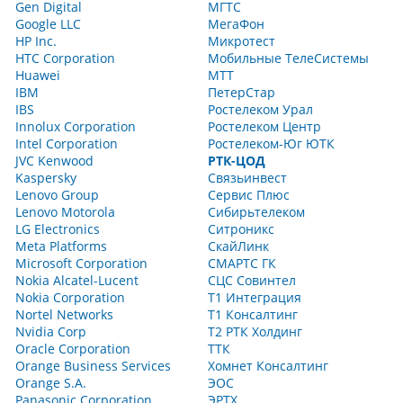
Gen Digital
МГТС
Google LLC
МегаФон
HP Inc.
Микротест
HTC Corporation
Мобильные ТелеСистемы
Huawei
МТТ
IBM
ПетерСтар
IBS
Ростелеком Урал
Innolux Corporation
Ростелеком Центр
Intel Corporation
Ростелеком-Юг ЮТК
JVC Kenwood
РТК-ЦОД
Kaspersky
Связьинвест
Lenovo Group
Сервис Плюс
Lenovo Motorola
Сибирьтелеком
LG Electronics
Ситроникс
Meta Platforms
СкайЛинк
Microsoft Corporation
СМАРТС ГК
Nokia Alcatel-Lucent
СЦС Совинтел
Nokia Corporation
Т1 Интеграция
Nortel Networks
Т1 Консалтинг
Nvidia Corp
Т2 РТК Холдинг
Oracle Corporation
ТТК
Orange Business Services
Хомнет Консалтинг
Orange S.A.
ЭОС
Panasonic Corporation
ЭРТХ