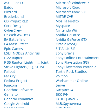
ASUS Eee PC
Microsoft Windows XP
Baidu
Microsoft Xbox
Blizzard
Microsoft Xbox 360
Brøderbund
MITRE CVE
CD Projekt RED
Mozilla Firefox
Core Design
Myspace
CyberCrew
Nintendo Wii
Dr.Web AV-Desk
Nvidia GeForce
EA Battlefield
Nvidia GeForce GTX
EA Mass Effect
Oracle MySQL
Epic Games
S.T.A.L.K.E.R
ESET NOD32 Antivirus
Sony Bravia
F-22 Raptor
Sony Online Entertainment
F-35 Raptor, Lightning, Joint
Sony Playstation (PS)
Strike Fighter (JSF), STOVL
Sony Playstation Portable
Fallout
Turtle Rock Studios
Far Cry
Volition
Fedora Project
Warhammer Online
Funcom
Бегун
Gearbox Software
Битрикс24
Gemalto
ВКС РФ
General Dynamics
ГКНПЦ имени
Google Android
М.В.Хруничева