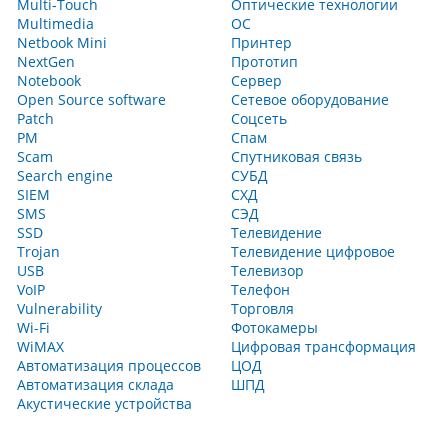
Multi‑Touch
Оптические технологии
Multimedia
ОС
Netbook Mini
Принтер
NextGen
Прототип
Notebook
Сервер
Open Source software
Сетевое оборудование
Patch
Соцсеть
PM
Спам
Scam
Спутниковая связь
Search engine
СУБД
SIEM
СХД
SMS
СЭД
SSD
Телевидение
Trojan
Телевидение цифровое
USB
Телевизор
VoIP
Телефон
Vulnerability
Торговля
Wi-Fi
Фотокамеры
WiMAX
Цифровая трансформация
Автоматизация процессов
ЦОД
Автоматизация склада
ШПД
Акустические устройства