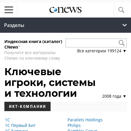
Разделы
Индексная книга (каталог)
CNews
*
Все категории
199124
▼
Получите все материалы
CNews по ключевому слову
Ключевые
игроки, системы
и технологии
2008 года ▼
ИКТ-КОМПАНИИ
1С
Parallels Holdings
1С Первый Бит
Philips
1С-Битрикс
Rambler Group