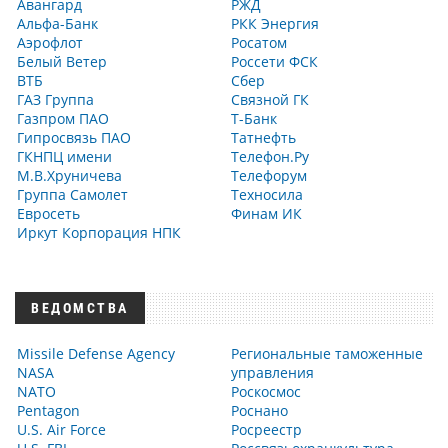
Авангард
РЖД
Альфа-Банк
РКК Энергия
Аэрофлот
Росатом
Белый Ветер
Россети ФСК
ВТБ
Сбер
ГАЗ Группа
Связной ГК
Газпром ПАО
Т-Банк
Гипросвязь ПАО
Татнефть
ГКНПЦ имени
Телефон.Ру
М.В.Хруничева
Телефорум
Группа Самолет
Техносила
Евросеть
Финам ИК
Иркут Корпорация НПК
ВЕДОМСТВА
Missile Defense Agency
Региональные таможенные
NASA
управления
NATO
Роскосмос
Pentagon
Роснано
U.S. Air Force
Росреестр