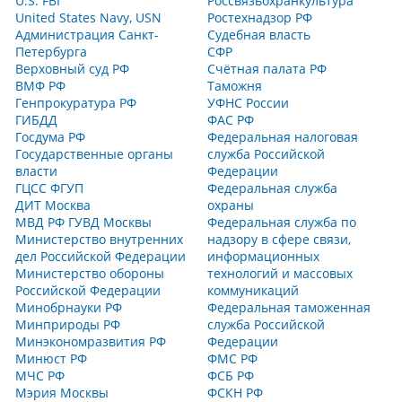
U.S. FBI
Россвязьохранкультура
United States Navy, USN
Ростехнадзор РФ
Администрация Санкт-
Судебная власть
Петербурга
СФР
Верховный суд РФ
Счётная палата РФ
ВМФ РФ
Таможня
Генпрокуратура РФ
УФНС России
ГИБДД
ФАС РФ
Госдума РФ
Федеральная налоговая
Государственные органы
служба Российской
власти
Федерации
ГЦСС ФГУП
Федеральная служба
ДИТ Москва
охраны
МВД РФ ГУВД Москвы
Федеральная служба по
Министерство внутренних
надзору в сфере связи,
дел Российской Федерации
информационных
Министерство обороны
технологий и массовых
Российской Федерации
коммуникаций
Минобрнауки РФ
Федеральная таможенная
Минприроды РФ
служба Российской
Минэкономразвития РФ
Федерации
Минюст РФ
ФМС РФ
МЧС РФ
ФСБ РФ
Мэрия Москвы
ФСКН РФ