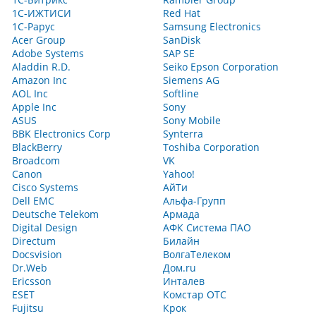
1С-ИЖТИСИ
Red Hat
1С-Рарус
Samsung Electronics
Acer Group
SanDisk
Adobe Systems
SAP SE
Aladdin R.D.
Seiko Epson Corporation
Amazon Inc
Siemens AG
AOL Inc
Softline
Apple Inc
Sony
ASUS
Sony Mobile
BBK Electronics Corp
Synterra
BlackBerry
Toshiba Corporation
Broadcom
VK
Canon
Yahoo!
Cisco Systems
АйТи
Dell EMC
Альфа-Групп
Deutsche Telekom
Армада
Digital Design
АФК Система ПАО
Directum
Билайн
Docsvision
ВолгаТелеком
Dr.Web
Дом.ru
Ericsson
Инталев
ESET
Комстар ОТС
Fujitsu
Крок