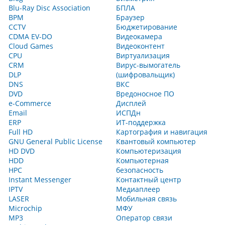
Blu-Ray Disc Association
БПЛА
BPM
Браузер
CCTV
Бюджетирование
CDMA EV-DO
Видеокамера
Cloud Games
Видеоконтент
CPU
Виртуализация
CRM
Вирус-вымогатель
DLP
(шифровальщик)
DNS
ВКС
DVD
Вредоносное ПО
e-Commerce
Дисплей
Email
ИСПДн
ERP
ИТ-поддержка
Full HD
Картография и навигация
GNU General Public License
Квантовый компьютер
HD DVD
Компьютеризация
HDD
Компьютерная
HPC
безопасность
Instant Messenger
Контактный центр
IPTV
Медиаплеер
LASER
Мобильная связь
Microchip
МФУ
MP3
Оператор связи