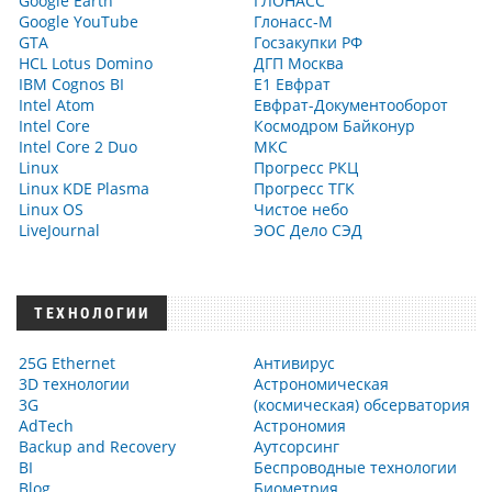
Google Earth
ГЛОНАСС
Google YouTube
Глонасс-М
GTA
Госзакупки РФ
HCL Lotus Domino
ДГП Москва
IBM Cognos BI
Е1 Евфрат
Intel Atom
Евфрат-Документооборот
Intel Core
Космодром Байконур
Intel Core 2 Duo
МКС
Linux
Прогресс РКЦ
Linux KDE Plasma
Прогресс ТГК
Linux OS
Чистое небо
LiveJournal
ЭОС Дело СЭД
ТЕХНОЛОГИИ
25G Ethernet
Антивирус
3D технологии
Астрономическая
3G
(космическая) обсерватория
AdTech
Астрономия
Backup and Recovery
Аутсорсинг
BI
Беспроводные технологии
Blog
Биометрия