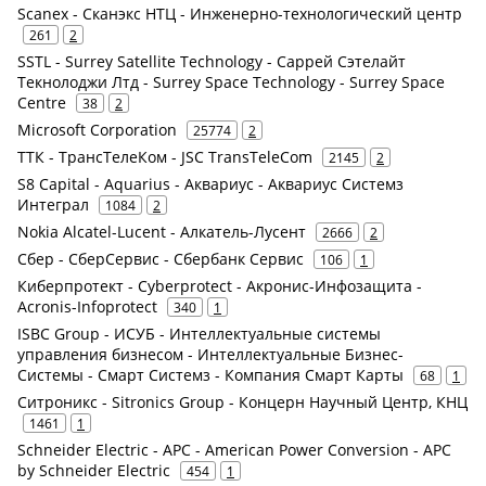
Scanex - Сканэкс НТЦ - Инженерно-технологический центр
261
2
SSTL - Surrey Satellite Technology - Саррей Сэтелайт
Текнолоджи Лтд - Surrey Space Technology - Surrey Space
Centre
38
2
Microsoft Corporation
25774
2
ТТК - ТрансТелеКом - JSC TransTeleCom
2145
2
S8 Capital - Aquarius - Аквариус - Аквариус Системз
Интеграл
1084
2
Nokia Alcatel-Lucent - Алкатель-Лусент
2666
2
Сбер - СберСервис - Сбербанк Сервис
106
1
Киберпротект - Cyberprotect - Акронис-Инфозащита -
Acronis-Infoprotect
340
1
ISBC Group - ИСУБ - Интеллектуальные системы
управления бизнесом - Интеллектуальные Бизнес-
Системы - Смарт Системз - Компания Смарт Карты
68
1
Ситроникс - Sitronics Group - Концерн Научный Центр, КНЦ
1461
1
Schneider Electric - APC - American Power Conversion - APC
by Schneider Electric
454
1