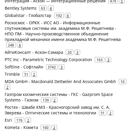
Интеграция - Аскон — интеграционные решения
479
5
Bentley Systems
63
4
Globalstar - Глобалстар
192
4
Роскосмос - ОРКК - ИСС АО - Информационные
спутниковые системы им. академика М.Ф. Решетнева -
НПО ПМ - Научно-производственное объединение
прикладной механики имени академика М.Ф. Решетнёва
248
4
АйтиКонсалт - Аскон-Самара
20
3
PTC Inc - Parametric Technology Corporation
163
3
Softline - Софтлайн
3742
3
Trimble
51
2
MDA GmbH - Macdonald Dettwiler And Associates Gmbh
10
2
Газпром космические системы - ГКС - Gazprom Space
Systems - Газком
139
2
Ростех - Швабе КМЗ - Красногорский завод им. С. А.
Зверева - Оптические системы и технологии
51
2
Esri
176
2
Kometa - Комета
160
2