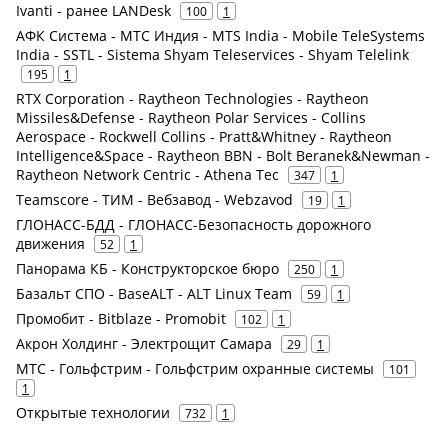
Ivanti - ранее LANDesk
100
1
АФК Система - МТС Индия - MTS India - Mobile TeleSystems
India - SSTL - Sistema Shyam Teleservices - Shyam Telelink
195
1
RTX Corporation - Raytheon Technologies - Raytheon
Missiles&Defense - Raytheon Polar Services - Collins
Aerospace - Rockwell Collins - Pratt&Whitney - Raytheon
Intelligence&Space - Raytheon BBN - Bolt Beranek&Newman -
Raytheon Network Centric - Athena Tec
347
1
Teamscore - ТИМ - Вебзавод - Webzavod
19
1
ГЛОНАСС-БДД - ГЛОНАСС-Безопасность дорожного
движения
52
1
Панорама КБ - Конструкторское бюро
250
1
Базальт СПО - BaseALT - ALT Linux Team
59
1
Промобит - Bitblaze - Promobit
102
1
Акрон Холдинг - Электрощит Самара
29
1
МТС - Гольфстрим - Гольфстрим охранные системы
101
1
Открытые технологии
732
1