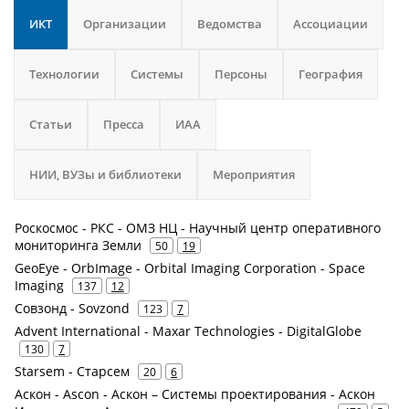
ИКТ
Организации
Ведомства
Ассоциации
Технологии
Системы
Персоны
География
Статьи
Пресса
ИАА
НИИ, ВУЗы и библиотеки
Мероприятия
Роскосмос - РКС - ОМЗ НЦ - Научный центр оперативного
мониторинга Земли
50
19
GeoEye - OrbImage - Orbital Imaging Corporation - Space
Imaging
137
12
Совзонд - Sovzond
123
7
Advent International - Maxar Technologies - DigitalGlobe
130
7
Starsem - Старсем
20
6
Аскон - Ascon - Аскон – Системы проектирования - Аскон