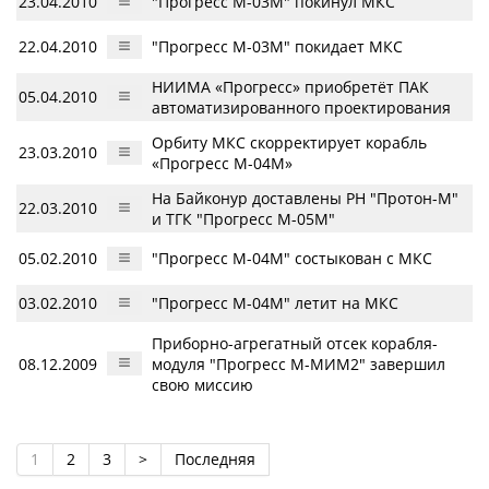
23.04.2010
"Прогресс М-03М" покинул МКС
22.04.2010
"Прогресс М-03М" покидает МКС
НИИМА «Прогресс» приобретёт ПАК
05.04.2010
автоматизированного проектирования
Орбиту МКС скорректирует корабль
23.03.2010
«Прогресс М-04М»
На Байконур доставлены РН "Протон-М"
22.03.2010
и ТГК "Прогресс М-05М"
05.02.2010
"Прогресс М-04М" состыкован с МКС
03.02.2010
"Прогресс М-04М" летит на МКС
Приборно-агрегатный отсек корабля-
08.12.2009
модуля "Прогресс М-МИМ2" завершил
свою миссию
1
2
3
>
Последняя