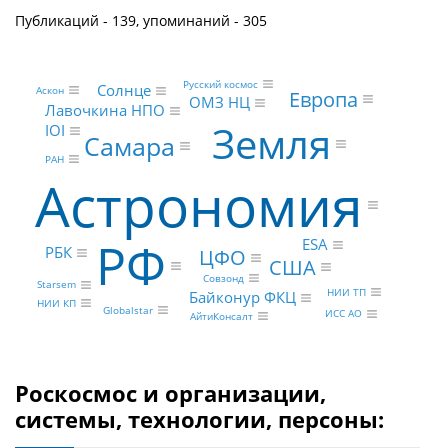
Публикаций - 139, упоминаний - 305
Русский космос
Солнце
Аскон
Европа
ОМЗ НЦ
Лавочкина НПО
Земля
IOI
Самара
РАН
Астрономия
РФ
ESA
РБК
ЦФО
США
Совзонд
Starsem
НИИ ТП
Байконур ФКЦ
НИИ КП
Globalstar
ИСС АО
АйтиКонсалт
Роскосмос и организации,
системы, технологии, персоны: