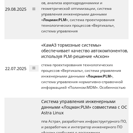
ов, анализа аэрогидродинамики и
29.08.2025
геометрической оптимизации, система
управления инженерными данными
«
Лоцман:PLM
», система проектирования
технологических процессов «Вертикаль»,
система управления
«КамАЗ тормозные системы»
обеспечивает качество автокомпонентов,
используя PLM-решение «Аскон»
стема проектирования технологических
22.07.2025
процессов «Вертикаль», система управления
инженерными данными «
Лоцман:PLM
»,
система управления нормативно-справочной
информацией «Полином:MDM». Особенностью
Система управления инженерными
данными «Лоцман:PLM» совместима с ОС
Astra Linux
ппа Астра», разработчик инфраструктурного ПО,
и разработчик и интегратор инженерного ПО
«Аскон» сообщают о достижении