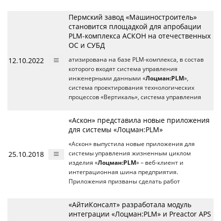
Пермский завод «Машиностроитель»
становится площадкой для апробации
PLM-комплекса АСКОН на отечественных
ОС и СУБД
12.10.2022
атизирована на базе PLM-комплекса, в состав
которого входят система управления
инженерными данными «
Лоцман:PLM
»,
система проектирования технологических
процессов «Вертикаль», система управления
«Аскон» представила новые приложения
для системы «Лоцман:PLM»
«Аскон» выпустила новые приложения для
25.10.2018
системы управления жизненным циклом
изделия «
Лоцман:PLM
» – веб-клиент и
интеграционная шина предприятия.
Приложения призваны сделать работ
«АйтиКонсалт» разработала модуль
интеграции «Лоцман:PLM» и Preactor APS