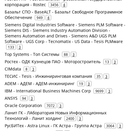
корпорация - Rostec
3456
4
Базальт СПО - BaseALT - Базальт Свободное Программное
Обеспечение
949
4
Siemens Digital Industries Software - Siemens PLM Software -
Siemens DIS - Siemens Industry Automation Division -
Siemens Automation and Drives - Siemens A&D UGS PLM
Software - UGS Corp - Tecnomatix - US Data - Tesis PLMware
133
3
Top Systems - Топ Системы
88
3
Ростех - ОДК Кузнецов ПАО - Моторостроитель
13
3
CIMdata
8
3
ТЕСИС - Tesis - Инжиниринговая компания
35
3
ADEM - АДЕМ - АДЕМ-инжиниринг
19
3
IBM - International Business Machines Corp
9699
3
ANSYS
94
3
Oracle Corporation
7072
3
Ланит ГК - ЛАборатория Новых Информационных
Технологий - Ланит холдинг
2400
3
РусБИТех - Astra Linux - ГК Астра - Группа Астра
3064
3