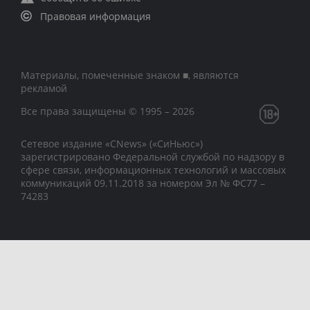
Правовая информация
Материалы, помеченные знаком ■, являются
рекламой
Все права защищены © 1995 – 2026
Сетевое издание «CNews» («СиНьюс»)
зарегистрировано Федеральной службой по надзору в
сфере связи, информационных технологий и массовых
коммуникаций 09.11.2018 за номером Эл № ФС77 –
74283