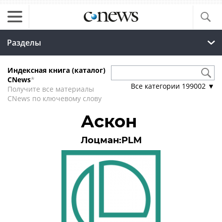
Разделы
Индексная книга (каталог)
CNews
*
Все категории
199002
▼
Получите все материалы
CNews по ключевому слову
Аскон
Лоцман:PLM