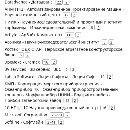
Datadvance - Датадванс
22
2
АПМ НТЦ - Автоматизированное Проектирование Машин -
Научно-технический центр
12
2
НИИК - Научно-исследовательский и проектный институт
карбамида - Инжиниринговая компания
6
2
Arbyte - Арбайт Компьютерз
119
2
Асоника - Научно-исследовательский институт
8
2
Ростех - ОДК СТАР - Пермское агрегатное конструкторское
бюро
6
2
Эремекс - Eremex
16
2
3V services - 3В сервис - ЗВС
6
2
Lotsia Software - Лоция Софтвэа - Лоция Софт
19
2
КМП - Корпорация морского приборостроения -
Океанприбор ПК - Океанприбор приборостроительный
концерн - Морфизприбор ЦНИИ - Водтрансприбор -
Прибой Таганрогский завод
12
2
1С НПЦ - 1С Научно-производственный центр
16
2
Microsoft Corporation
25770
2
Softline - Софтлайн
3741
2