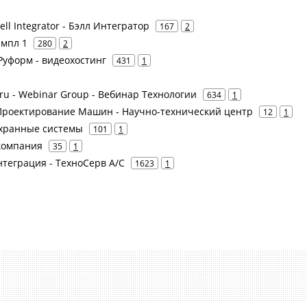
 Bell Integrator - Бэлл Интегратор
167
2
импл 1
280
2
Руформ - видеохостинг
431
1
ru - Webinar Group - Вебинар Технологии
634
1
Проектирование Машин - Научно-технический центр
12
1
охранные системы
101
1
 компания
35
1
нтеграция - ТехноСерв А/С
1623
1