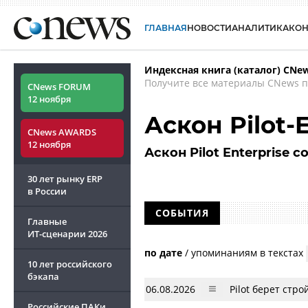
ГЛАВНАЯ
НОВОСТИ
АНАЛИТИКА
КО
Индексная книга (каталог) CNe
Получите все материалы CNews п
CNews FORUM
12 ноября
Аскон Pilot
CNews AWARDS
12 ноября
Аскон Pilot Enterprise 
30 лет рынку ERP
в России
СОБЫТИЯ
Главные
ИТ-сценарии
2026
по дате
/
упоминаниям в текстах
10 лет российского
бэкапа
06.08.2026
Pilot берет стр
Российские ПАКи