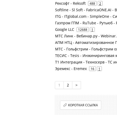
Рексофт - Reksoft
488
2
Softline - Sl Soft - FabricaONE.AI -
ITG - ITglobal.com - SimpleOne - С
Газпром ГПМ - RuTube - Рутьюб - 
Google LLC
12688
1
МТС Линк - Вебинар.ру - Webinar.
АПМ НТЦ - Автоматизированное 
МТС - Гольфстрим - Гольфстрим 
ТЕСИС - Tesis - Инжиниринговая
Т1 Интеграция - Техносерв - ТС и
Эремекс - Eremex
16
1
1
2
>
КОРОТКАЯ ССЫЛКА