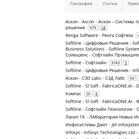
География
Статьи
Прес
Аскон - Ascon - Аскон – Системы
решения
479
18
Renga Software - Ренга Софтвэа
Softline - Цифровые Решения - Sof
Business Solutions - Softline Syst
Солюшенс - Софтлайн Промышле
Softline - Софтлайн
3743
5
Softline - Цифровые Решения - In
Аскон - C3D Labs - С3Д Лабс
54
Softline - Sl Soft - FabricaONE.AI - 
Компас
20
4
Softline - Sl Soft - FabricaONE.AI 
Softline - Софтлайн Технологии - 
Ланит ГК - ЛАборатория Новых И
Инфосистемы Джет - Jet Infosyste
Infosys - Infosys Technologies Ltd -