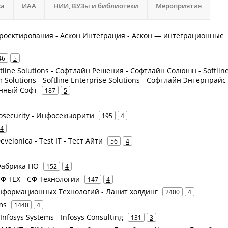
са
ИАА
НИИ, ВУЗы и библиотеки
Мероприятия
 проектирования - Аскон Интеграция - Аскон — интеграционные
46
5
tline Solutions - Софтлайн Решения - Софтлайн Солюшн - Softlin
em Solutions - Softline Enterprise Solutions - Софтлайн Энтерпрайс
нный Софт
187
5
fosecurity - Инфосекьюрити
195
4
4
Develonica - Test IT - Тест Айти
56
4
- Фабрика ПО
152
4
СФ ТЕХ - СФ Технологии
147
4
нформационных Технологий - Ланит холдинг
2400
4
ms
1440
4
 Infosys Systems - Infosys Consulting
131
3