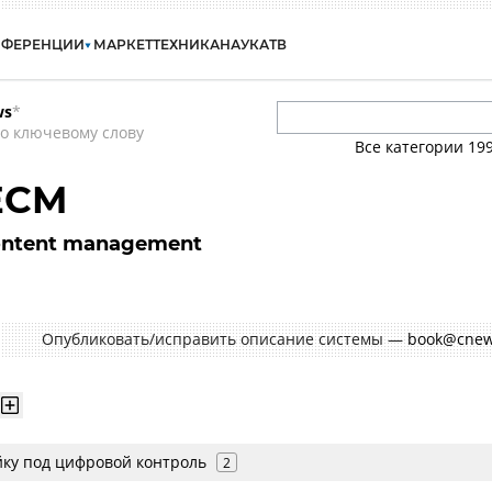
НФЕРЕНЦИИ
МАРКЕТ
ТЕХНИКА
НАУКА
ТВ
ws
*
о ключевому слову
Все категории
19
-ECM
content management
Опубликовать/исправить описание системы —
book@cnew
ойку под цифровой контроль
2