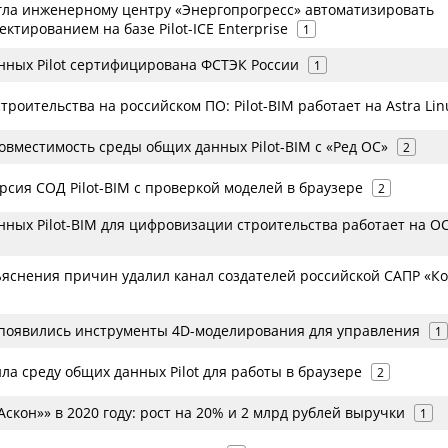
могла инженерному центру «Энергопрогресс» автоматизировать
ктированием на базе Pilot-ICE Enterprise
1
нных Pilot сертифицирована ФСТЭК России
1
роительства на российском ПО: Pilot-BIM работает на Astra Lin
овместимость среды общих данных Pilot-BIM с «Ред ОС»
2
сия СОД Pilot-BIM с проверкой моделей в браузере
2
нных Pilot-BIM для цифровизации строительства работает на О
ъяснения причин удалил канал создателей российской САПР «К
M появились инструменты 4D-моделирования для управления
1
ла среду общих данных Pilot для работы в браузере
2
Аскон»» в 2020 году: рост на 20% и 2 млрд рублей выручки
1