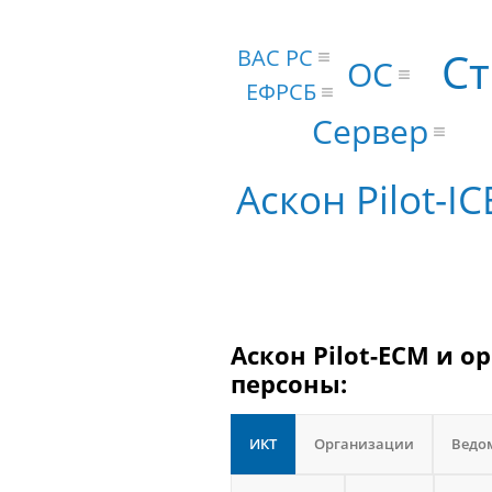
ВАС РС
Ст
ОС
ЕФРСБ
Сервер
Аскон Pilot-IC
Аскон Pilot-ECM и о
персоны:
ИКТ
Организации
Ведо