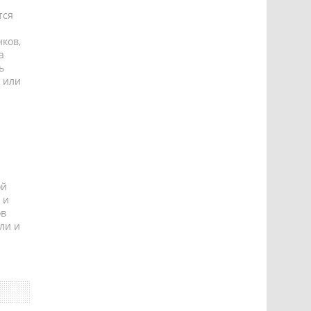
тся
ков,
а
ь
 или
ой
 и
ов
ли и