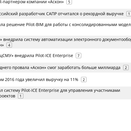
AR-партнером компании «Аскон»
5
сийский разработчик САПР отчитался о рекордной выручке
1
ила решение Pilot-BIM для работы с консолидированными моде
» внедрила систему автоматизации электронного документообо
н»
4
СМУ» внедрила Pilot-ICE Enterprise
7
днего провала «Аскон» смог заработать больше миллиарда
2
ам 2016 года увеличил выручку на 11%
2
л систему Pilot-ICE Enterprise для управления участниками
роектов
1