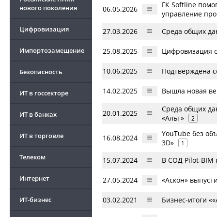
ГК Softline по
нового поколения
06.05.2026
управление прое
Цифровизация
27.03.2026
Cреда общих да
Импортозамещение
25.08.2025
Цифровизация ст
10.06.2025
Подтверждена с
Безопасность
14.02.2025
Вышла новая вер
ИТ в госсекторе
Среда общих да
20.01.2025
ИТ в банках
«Альт»
2
YouTube без об
ИТ в торговле
16.08.2024
3D»
1
Телеком
15.07.2024
В СОД Pilot-BI
Интернет
27.05.2024
«Аскон» выпусти
ИТ-бизнес
03.02.2021
Бизнес-итоги ««