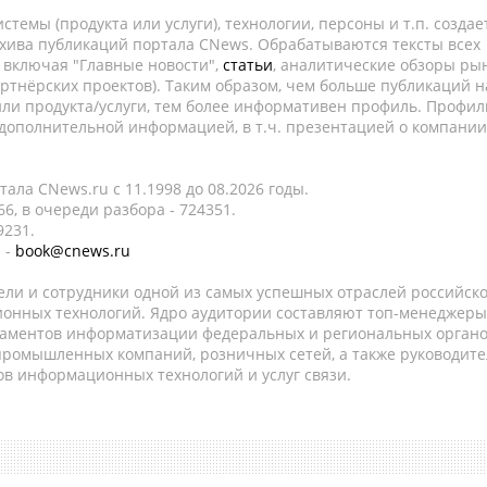
темы (продукта или услуги), технологии, персоны и т.п. создае
рхива публикаций портала CNews. Обрабатываются тексты всех
, включая "Главные новости",
статьи
, аналитические обзоры рын
ртнёрских проектов). Таким образом, чем больше публикаций н
ли продукта/услуги, тем более информативен профиль. Профил
 дополнительной информацией, в т.ч. презентацией о компании
ала CNews.ru c 11.1998 до 08.2026 годы.
6, в очереди разбора - 724351.
9231.
 -
book@cnews.ru
ели и сотрудники одной из самых успешных отраслей российск
онных технологий. Ядро аудитории составляют топ-менеджеры
таментов информатизации федеральных и региональных орган
 промышленных компаний, розничных сетей, а также руководите
в информационных технологий и услуг связи.