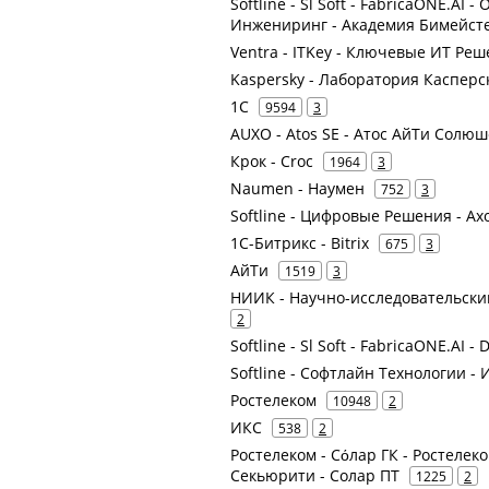
Softline - Sl Soft - FabricaONE.AI
Инжениринг - Академия Бимейстер
Ventra - ITKey - Ключевые ИТ Ре
Kaspersky - Лаборатория Касперс
1С
9594
3
AUXO - Atos SE - Атос АйТи Солю
Крок - Croc
1964
3
Naumen - Наумен
752
3
Softline - Цифровые Решения - Ax
1С-Битрикс - Bitrix
675
3
АйТи
1519
3
НИИК - Научно-исследовательски
2
Softline - Sl Soft - FabricaONE.AI 
Softline - Софтлайн Технологии - И
Ростелеком
10948
2
ИКС
538
2
Ростелеком - Сόлар ГК - Ростелеком
Секьюрити - Солар ПТ
1225
2