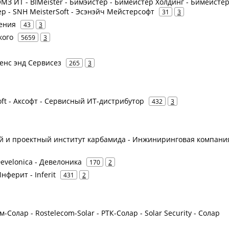
 - ОМЗ ИТ - BIMeister - Бимэйстер - Бимейстер Холдинг - Бимейсте
 - SNH MeisterSoft - Эсэнэйч Мейстерсофт
31
3
шения
43
3
кого
5659
3
шенс энд Сервисез
265
3
oft - Аксофт - Сервисный ИТ-дистрибутор
432
3
й и проектный институт карбамида - Инжиниринговая компани
- Develonica - Девелоника
170
2
нферит - Inferit
431
2
-Солар - Rostelecom-Solar - РТК-Солар - Solar Security - Солар