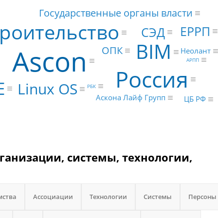
Государственные органы власти
роительство
ЕРРП
СЭД
BIM
Ascon
ОПК
Неолант
АРПП
Россия
E
Linux OS
РБК
Аскона Лайф Групп
ЦБ РФ
рганизации, системы, технологии,
мства
Ассоциации
Технологии
Системы
Персоны