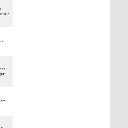
а
лнение
e
2.
стер
gon
eral
al