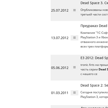
Dead Space 3. 
25.07.2012
Опубликованы нов
третьей части сос
Предзаказ Dead 
Компания "1С-Софт
13.07.2012
PlayStation 3 и Xbo
отважного инженер
всех трех платфор
Е3 2012: Dead S
tronic Arts на п
05.06.2012
часть серии
Dead 
с нашего се
Dead Space 2: S
01.03.2011
Сегодня поступило
PlayStation 3, ко