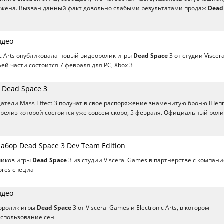
жена. Вызван данный факт довольно слабыми результатами продаж
Dead
идео
ic Arts опубликовала новый видеоролик игры
Dead Space
3 от студии Viscera
ей части состоится 7 февраля для РС, Xbox 3
 Dead Space 3
адатели Mass Effect 3 получат в свое распоряжение знаменитую броню Шеп
 релиз которой состоится уже совсем скоро, 5 февраля. Официальный роли
абор Dead Space 3 Dev Team Edition
чиков игры
Dead Space
3 из студии Visceral Games в партнерстве с компан
ores специа
идео
оролик игры
Dead Space
3 от Visceral Games и Electronic Arts, в котором
использование сен