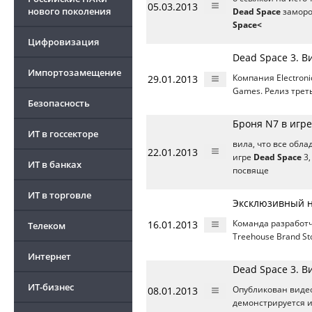
05.03.2013
нового поколения
Dead Space
заморо
Space<
Цифровизация
Dead Space 3. В
Импортозамещение
29.01.2013
Компания Electron
Games. Релиз треть
Безопасность
Броня N7 в игре
ИТ в госсекторе
вила, что все обл
22.01.2013
игре
Dead Space
3,
ИТ в банках
посвяще
ИТ в торговле
Эксклюзивный н
16.01.2013
Команда разработ
Телеком
Treehouse Brand St
Интернет
Dead Space 3. В
ИТ-бизнес
08.01.2013
Опубликован виде
демонстрируется 