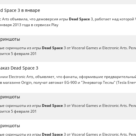
d Space 3 в январе
c Arts объявила, что демоверсия игры
Dead Space
3, работает над которой V
нваря 2013 года в сервисах Play
Скриншоты
ые скриншоты из игры
Dead Space
3 от Visceral Games и Electronic Arts. Рел
тоится 5 февраля 201
аказ Dead Space 3
ании Electronic Arts, объявляет, что фанаты, оформившие предварительны
в магазине Origin, получат автомат EG-900 и "Энерватор Теслы" (Tesla Enerv
Скриншоты
ые скриншоты из игры
Dead Space
3 от Visceral Games и Electronic Arts. Рел
тоится 5 февраля 201
Скриншоты
ые скриншоты из игры
Dead Space
3 от Visceral Games и Electronic Arts. Рел