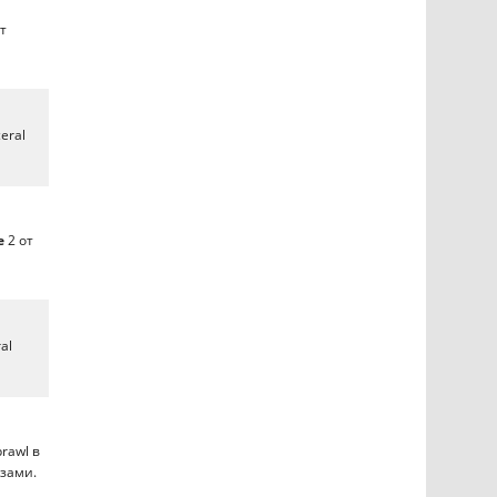
т
eral
e
2 от
al
rawl в
азами.