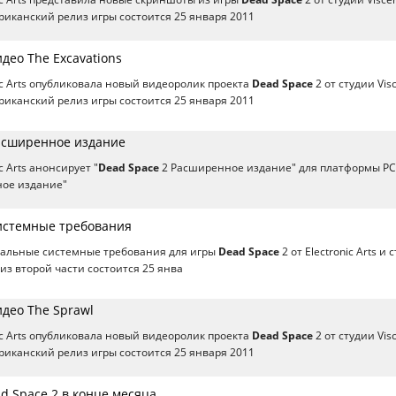
иканский релиз игры состоится 25 января 2011
идео The Excavations
ic Arts опубликовала новый видеоролик проекта
Dead Space
2 от студии Visc
иканский релиз игры состоится 25 января 2011
Расширенное издание
c Arts анонсирует "
Dead Space
2 Расширенное издание" для платформы РС
ое издание"
Системные требования
льные системные требования для игры
Dead Space
2 от Electronic Arts и 
лиз второй части состоится 25 янва
идео The Sprawl
ic Arts опубликовала новый видеоролик проекта
Dead Space
2 от студии Visc
иканский релиз игры состоится 25 января 2011
d Space 2 в конце месяца