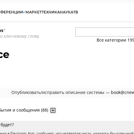
НФЕРЕНЦИИ
МАРКЕТ
ТЕХНИКА
НАУКА
ТВ
ws
*
о ключевому слову
Все категории
19
ce
Опубликовать/исправить описание системы —
book@cnew
бытия и сообщения (88)
 будет?
ник в Electronic Arts, сообщает, что четвертая часть, казалось бы успешной