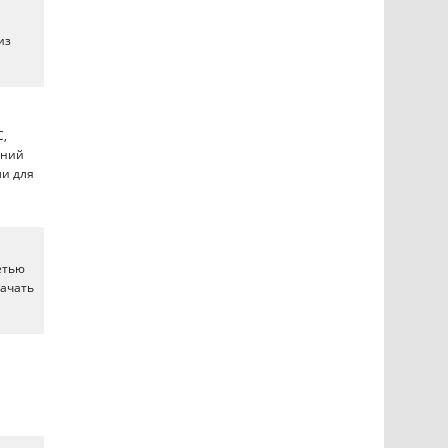
из
C,
ений
ми для
етью
качать