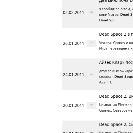
Два миллиона D
s сообщила о том,
02.02.2011
копий игры
Dead S
Dead Sp
Dead Space 2 в 
26.01.2011
Visceral Games и к
Игра переведена н
Айзек Кларк пос
двух самых ожидае
24.01.2011
сезона -
Dead Spac
Age II. В
Dead Space 2. В
20.01.2011
Компания Electron
Games. Североамер
Dead Space 2. 
Компания Electron