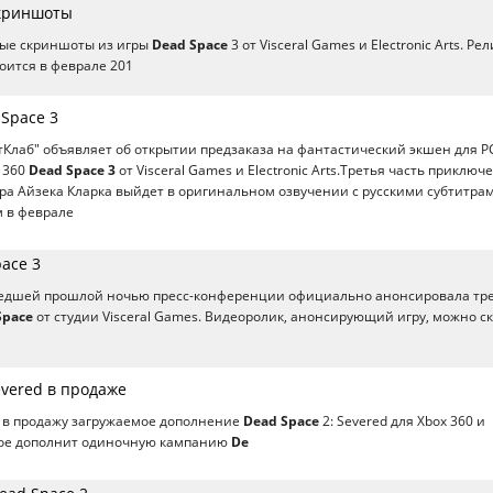
Скриншоты
ые скриншоты из игры
Dead Space
3 от Visceral Games и Electronic Arts. Рел
тоится в феврале 201
Space 3
Клаб" объявляет об открытии предзаказа на фантастический экшен для P
x 360
Dead Space 3
от Visceral Games и Electronic Arts.Третья часть приключ
а Айзека Кларка выйдет в оригинальном озвучении с русскими субтитра
м в феврале
pace 3
рошедшей прошлой ночью пресс-конференции официально анонсировала тр
Space
от студии Visceral Games. Видеоролик, анонсирующий игру, можно с
evered в продаже
 в продажу загружаемое дополнение
Dead Space
2: Severed для Xbox 360 и
торое дополнит одиночную кампанию
De