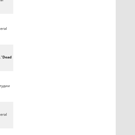
eral
."
Dead
студии
eral