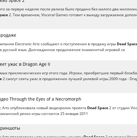
ead Space 2
 что за первую неделю после релиза было продано без малого два миллион
pace
2. Тем временем, Visceral Games готовит к выходу загружаемое допо
продаже
омпания Electronic Arts сообщают о поступлении в продажу игры
Dead Spac
а русский язык. Долгожданное продолжение знаменитой игровой се
еет ужас в Dragon Age II
мых приключенческих игр этого года. Игроки, приобретшие первый блокба
e
2 смогут сеять ужас в продолжении лучшей ролевой игры 2009 года - Dra
идео Through the Eyes of a Necromorph
ic Arts опубликовала новый видеоролик проекта
Dead Space
2 от студии Visc
иканский релиз игры состоится 25 января 2011
Скриншоты
ic Arts представила новые скриншоты из игры
Dead Space
2 от студии Viscer