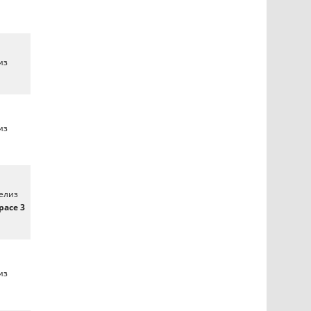
из
из
Релиз
pace 3
из