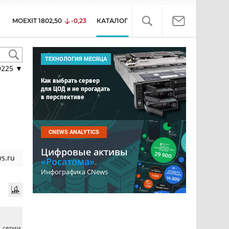
MOEXIT
1802,50
-0,23
КАТАЛОГ
ТЕХНОЛОГИЯ МЕСЯЦА
9225
▼
Как выбрать сервер
для ЦОД и не прогадать
в перспективе
CNEWS ANALYTICS
Цифровые активы
s.ru
«Росатома».
Инфографика CNews
, серии