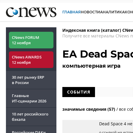
ГЛАВНАЯ
НОВОСТИ
АНАЛИТИКА
КО
Индексная книга (каталог) CNe
Получите все материалы CNews п
CNews FORUM
12 ноября
EA Dead Spa
CNews AWARDS
12 ноября
компьютерная игра
30 лет рынку ERP
в России
СОБЫТИЯ
Главные
ИТ-сценарии
2026
значимые сведения (57)
/
все со
10 лет российского
бэкапа
Dead Space 4 не
Российские ПАКи
о ссылкой на источ