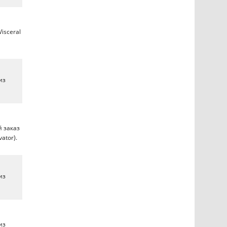
isceral
из
й заказ
ator).
из
из