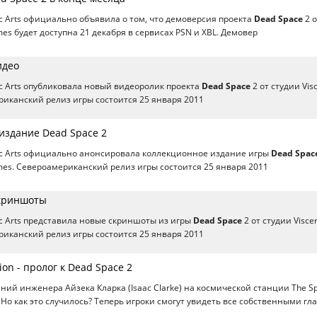
ic Arts официально объявила о том, что демоверсия проекта
Dead Space
2 о
mes будет доступна 21 декабря в сервисах PSN и XBL. Демовер
идео
ic Arts опубликовала новый видеоролик проекта
Dead Space
2 от студии Visc
иканский релиз игры состоится 25 января 2011
издание Dead Space 2
ic Arts официально анонсировала коллекционное издание игры
Dead Spac
ames. Североамериканский релиз игры состоится 25 января 2011
Скриншоты
ic Arts представила новые скриншоты из игры
Dead Space
2 от студии Viscer
иканский релиз игры состоится 25 января 2011
ion - пролог к Dead Space 2
ний инженера Айзека Кларка (Isaac Clarke) на космической станции The Sp
 Но как это случилось? Теперь игроки смогут увидеть все собственными гл