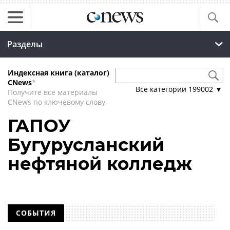
Разделы
Индексная книга (каталог)
CNews
*
Все категории
199002
▼
Получите все материалы
CNews по ключевому слову
ГАПОУ
Бугурусланский
нефтяной колледж
СОБЫТИЯ