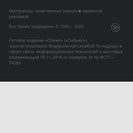
Материалы, помеченные знаком ■, являются
рекламой
Все права защищены © 1995 – 2026
Сетевое издание «CNews» («СиНьюс»)
зарегистрировано Федеральной службой по надзору в
сфере связи, информационных технологий и массовых
коммуникаций 09.11.2018 за номером Эл № ФС77 –
74283