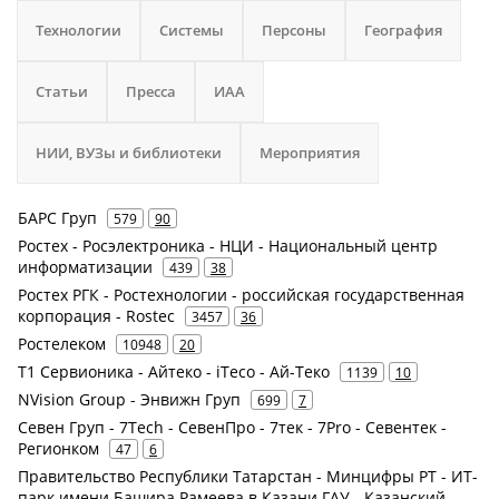
Технологии
Системы
Персоны
География
Статьи
Пресса
ИАА
НИИ, ВУЗы и библиотеки
Мероприятия
БАРС Груп
579
90
Ростех - Росэлектроника - НЦИ - Национальный центр
информатизации
439
38
Ростех РГК - Ростехнологии - российская государственная
корпорация - Rostec
3457
36
Ростелеком
10948
20
Т1 Сервионика - Айтеко - iTeco - Ай-Теко
1139
10
NVision Group - Энвижн Груп
699
7
Севен Груп - 7Tech - СевенПро - 7тек - 7Pro - Севентек -
Регионком
47
6
Правительство Республики Татарстан - Минцифры РТ - ИТ-
парк имени Башира Рамеева в Казани ГАУ - Казанский