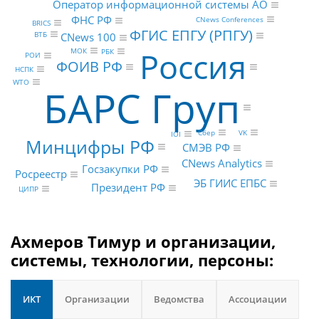
Оператор информационной системы АО
ФНС РФ
CNews Conferences
BRICS
ФГИС ЕПГУ (РПГУ)
ВТБ
CNews 100
Россия
МОК
РБК
РОИ
ФОИВ РФ
НСПК
WTO
БАРС Груп
Сбер
VK
IOI
Минцифры РФ
СМЭВ РФ
CNews Analytics
Госзакупки РФ
Росреестр
ЭБ ГИИС ЕПБС
Президент РФ
ЦИПР
Ахмеров Тимур и организации,
системы, технологии, персоны:
ИКТ
Организации
Ведомства
Ассоциации