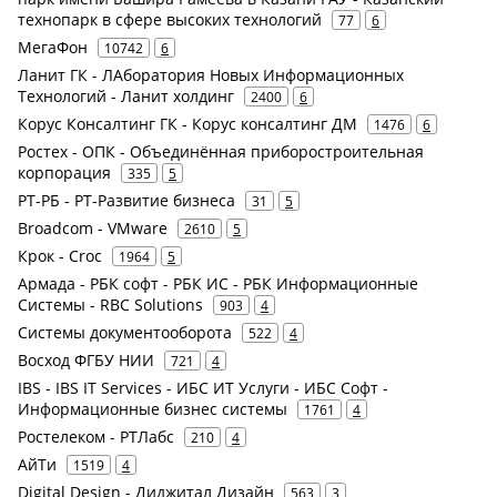
технопарк в сфере высоких технологий
77
6
МегаФон
10742
6
Ланит ГК - ЛАборатория Новых Информационных
Технологий - Ланит холдинг
2400
6
Корус Консалтинг ГК - Корус консалтинг ДМ
1476
6
Ростех - ОПК - Объединённая приборостроительная
корпорация
335
5
РТ-РБ - РТ-Развитие бизнеса
31
5
Broadcom - VMware
2610
5
Крок - Croc
1964
5
Армада - РБК софт - РБК ИС - РБК Информационные
Системы - RBC Solutions
903
4
Системы документооборота
522
4
Восход ФГБУ НИИ
721
4
IBS - IBS IT Services - ИБС ИТ Услуги - ИБС Софт -
Информационные бизнес системы
1761
4
Ростелеком - РТЛабс
210
4
АйТи
1519
4
Digital Design - Диджитал Дизайн
563
3