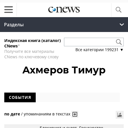
Разделы
Индексная книга (каталог)
CNews
*
Все категории
199231
▼
Получите все материалы
CNews по ключевому слову
Ахмеров Тимур
СОБЫТИЯ
по дате
/
упоминаниям в текстах
Блокируют и судят. Государство