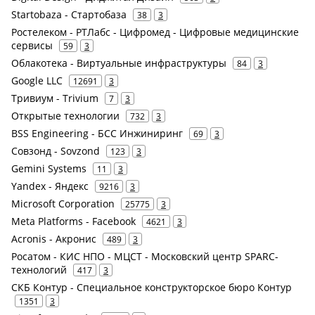
Startobaza - Стартобаза
38
3
Ростелеком - РТЛабс - Цифромед - Цифровые медицинские
сервисы
59
3
Облакотека - Виртуальные инфраструктуры
84
3
Google LLC
12691
3
Тривиум - Trivium
7
3
Открытые технологии
732
3
BSS Engineering - БСС Инжиниринг
69
3
Совзонд - Sovzond
123
3
Gemini Systems
11
3
Yandex - Яндекс
9216
3
Microsoft Corporation
25775
3
Meta Platforms - Facebook
4621
3
Acronis - Акронис
489
3
Росатом - КИС НПО - МЦСТ - Московский центр SPARC-
технологий
417
3
СКБ Контур - Специальное конструкторское бюро Контур
1351
3