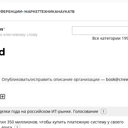
НФЕРЕНЦИИ
МАРКЕТ
ТЕХНИКА
НАУКА
ТВ
ws
*
о ключевому слову
Все категории
19
d
Опубликовать/исправить описание организации —
book@cnew
делки года на российском ИТ-рынке. Голосование
1
ил 350 миллионов, чтобы купить платежную систему у своего
 друга
1