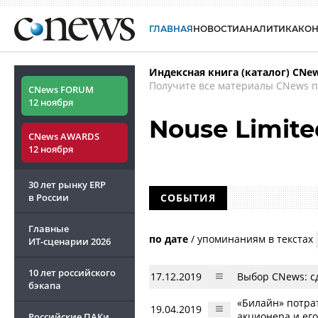
ГЛАВНАЯ
НОВОСТИ
АНАЛИТИКА
КО
Индексная книга (каталог) CNe
Получите все материалы CNews п
CNews FORUM
12 ноября
Nouse Limite
CNews AWARDS
12 ноября
30 лет рынку ERP
в России
СОБЫТИЯ
Главные
по дате
/
упоминаниям в текстах
ИТ-сценарии
2026
10 лет российского
17.12.2019
Выбор CNews: с
бэкапа
«Билайн» потрат
19.04.2019
акционера и его
Российские ПАКи