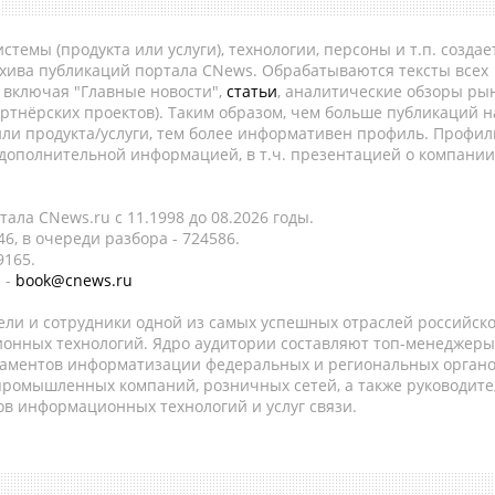
темы (продукта или услуги), технологии, персоны и т.п. создае
рхива публикаций портала CNews. Обрабатываются тексты всех
, включая "Главные новости",
статьи
, аналитические обзоры рын
ртнёрских проектов). Таким образом, чем больше публикаций н
ли продукта/услуги, тем более информативен профиль. Профил
 дополнительной информацией, в т.ч. презентацией о компании
ала CNews.ru c 11.1998 до 08.2026 годы.
6, в очереди разбора - 724586.
9165.
 -
book@cnews.ru
ели и сотрудники одной из самых успешных отраслей российск
онных технологий. Ядро аудитории составляют топ-менеджеры
таментов информатизации федеральных и региональных орган
 промышленных компаний, розничных сетей, а также руководите
в информационных технологий и услуг связи.