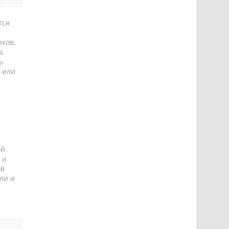
тся
ков,
а
ь
 или
ой
 и
ов
ли и