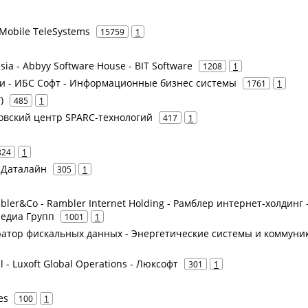
Mobile TeleSystems
15759
1
ia - Abbyy Software House - BIT Software
1208
1
слуги - ИБС Софт - Информационные бизнес системы
1761
1
)
485
1
ковский центр SPARC-технологий
417
1
824
1
- Даталайн
305
1
bler&Co - Rambler Internet Holding - Рамблер интернет-холдинг 
Медиа Групп
1001
1
атор фискальных данных - Энергетические системы и коммуни
al - Luxoft Global Operations - Люксофт
301
1
es
100
1