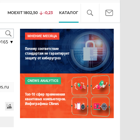
MOEXIT
1802,50
-0,23
КАТАЛОГ
МНЕНИЕ МЕСЯЦА
9165
▼
Почему соответствие
стандартам не гарантирует
защиту от киберугроз
CNEWS ANALYTICS
s.ru
Топ-10 сфер применения
квантовых компьютеров.
Инфографика CNews