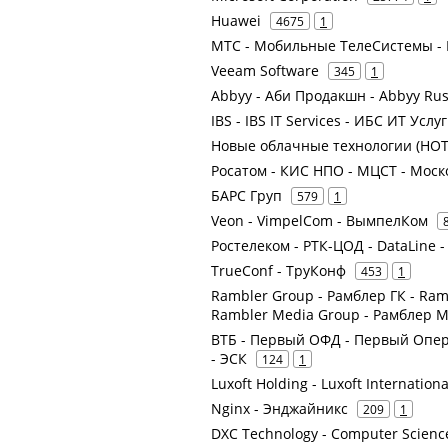
Huawei
4675
1
МТС - Мобильные ТелеСистемы - 
Veeam Software
345
1
Abbyy - Аби Продакшн - Abbyy Russ
IBS - IBS IT Services - ИБС ИТ У
Новые облачные технологии (НОТ
Росатом - КИС НПО - МЦСТ - Мос
БАРС Груп
579
1
Veon - VimpelCom - ВымпелКом
Ростелеком - РТК-ЦОД - DataLine 
TrueConf - ТруКонф
453
1
Rambler Group - Рамблер ГК - Ram
Rambler Media Group - Рамблер 
ВТБ - Первый ОФД - Первый Опер
- ЭСК
124
1
Luxoft Holding - Luxoft Internation
Nginx - Энджайникс
209
1
DXC Technology - Computer Scienc