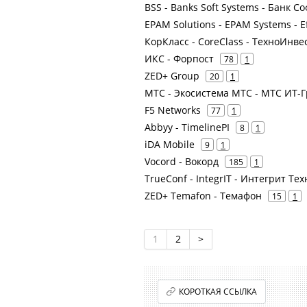
BSS - Banks Soft Systems - Банк С
EPAM Solutions - EPAM Systems - E
КорКласс - CoreClass - ТехноИнв
ИКС - Форпост
78
1
ZED+ Group
20
1
МТС - Экосистема МТС - МТС ИТ-Гр
F5 Networks
77
1
Abbyy - TimelinePI
8
1
iDA Mobile
9
1
Vocord - Вокорд
185
1
TrueConf - IntegrIT - Интегрит Те
ZED+ Temafon - Темафон
15
1
1
2
>
КОРОТКАЯ ССЫЛКА