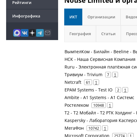
Nouse Limited и орг
Рейтинги
Инфографика
ИКТ
Организации
Ведо
География
Статьи
Прес
ВымпелКом - Билайн - Beeline -
НСК - Наша Сервисная Компания
Ruru - Электронная платёжная с
Тривиум - Trivium
7
1
Netcraft
61
1
EPAM Systems - Test IO
2
1
Ambite - A1 Systems - А1 Системс
Ростелеком
10948
1
Т2 - Т2 Мобайл - Т2 РТК Холдинг -
Kaspersky - Лаборатория Касперс
МегаФон
10742
1
Microsoft Corporation
25774
1