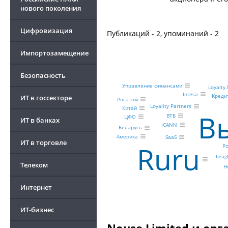
нового поколения
Цифровизация
Публикаций - 2, упоминаний - 2
Импортозамещение
Безопасность
Управление финансами
Loyalt
Intesa
Креди
ИТ в госсекторе
Росатом
Loyality Partners
Китай
В
ВТБ
ЦФО
ИТ в банках
ICANN
Беларусь
Америка
SaaS
ИТ в торговле
Ruru
Р
Insi
Телеком
Н
Интернет
ИТ-бизнес