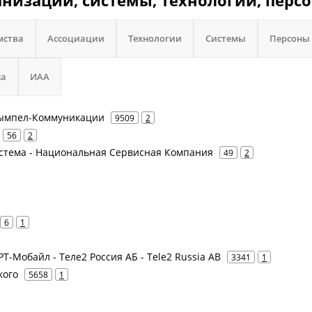
анизации, системы, технологии, перс
мства
Ассоциации
Технологии
Системы
Персоны
са
ИАА
 Вымпел-Коммуникации
9509
2
56
2
истема - Национальная Сервисная Компания
49
2
6
1
 РТ-Мобайл - Теле2 Россия АБ - Tele2 Russia AB
3341
1
кого
5658
1