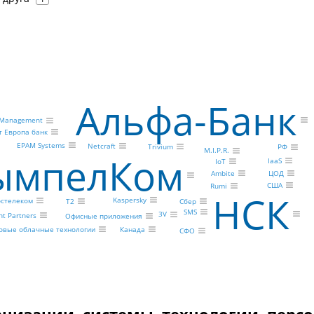
Альфа-Банк
y Management
т Европа банк
EPAM Systems
Netcraft
Trivium
РФ
M.I.P.R.
ымпелКом
IaaS
IoT
Ambite
ЦОД
США
Rumi
НСК
Kaspersky
остелеком
Т2
Сбер
SMS
3V
ght Partners
Офисные приложения
Канада
овые облачные технологии
СФО