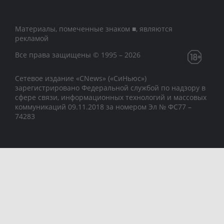
Материалы, помеченные знаком ■, являются
рекламой
Все права защищены © 1995 – 2026
Сетевое издание «CNews» («СиНьюс»)
зарегистрировано Федеральной службой по надзору в
сфере связи, информационных технологий и массовых
коммуникаций 09.11.2018 за номером Эл № ФС77 –
74283