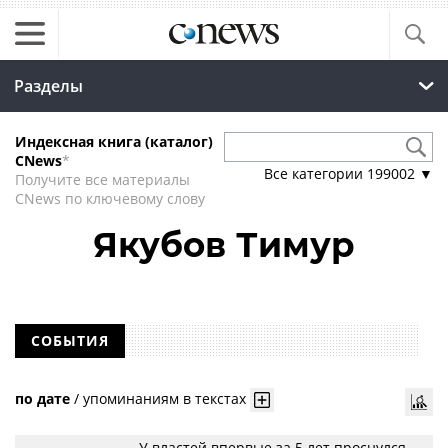
Разделы
Индексная книга (каталог)
CNews
*
Все категории
199002
▼
Получите все материалы
CNews по ключевому слову
Якубов Тимур
СОБЫТИЯ
по дате
/
упоминаниям в текстах
У властей впервые за 5 лет проснулся