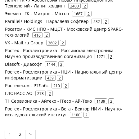
Технологий - Ланит холдинг
2400
2
Элемент ГК - Микрон - Micron
1687
2
Parallels Holdings - Параллелз Софтвер
532
2
Росатом - КИС НПО - МЦСТ - Московский центр SPARC-
технологий
416
2
VK - Mail.ru Group
3602
2
Ростех - Росэлектроника - Российская электроника -
Научно-производственная организация
1271
2
Diasoft - Диасофт
1144
2
Ростех - Росэлектроника - НЦИ - Национальный центр
информатизации
439
2
Ростелеком - РТЛабс
210
2
ГЛОНАСС АО
278
2
Т1 Сервионика - Айтеко - iTeco - Ай-Теко
1139
2
Ростех - Росэлектроника - Вега - Вектор НИИ - Научно-
исследовательский институт
1100
2
1
2
>