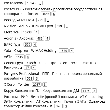
Ростелеком
10943
6
Ростех РГК - Ростехнологии - российская государственная
корпорация - Rostec
3456
6
Восход ФГБУ НИИ
721
5
NVision Group - Энвижн Груп
699
5
МегаФон
10733
4
Acronis - Акронис
489
4
БАРС Груп
579
4
Yota - Скартел - WiMAX Holding
1580
4
АйТи
1519
4
Севен Груп - 7Tech - СевенПро - 7тек - 7Pro - Севентек -
Регионком
47
4
Postgres Professional - ППГ - Постгрес профессиональный
разработка
598
3
X Corp - Twitter
2937
3
Корус Консалтинг ГК - Корус консалтинг ДМ
1475
3
Росатом - РИР - Лига Цифровой Экономики - AT Consulting -
ЭйТи Консалтинг - АТ Консалтинг - Группа ЭйТи - Эдвансед
трансформейшн консалтинг
376
3