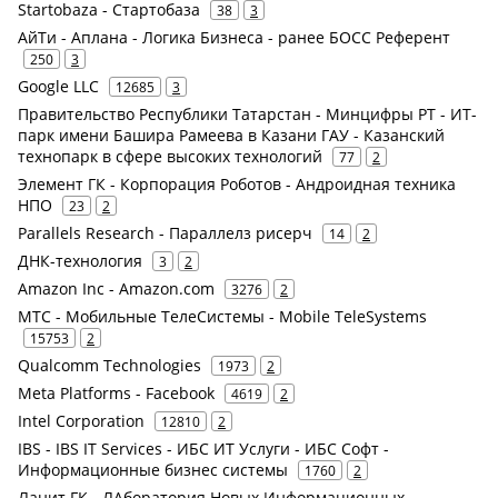
Startobaza - Стартобаза
38
3
АйТи - Аплана - Логика Бизнеса - ранее БОСС Референт
250
3
Google LLC
12685
3
Правительство Республики Татарстан - Минцифры РТ - ИТ-
парк имени Башира Рамеева в Казани ГАУ - Казанский
технопарк в сфере высоких технологий
77
2
Элемент ГК - Корпорация Роботов - Андроидная техника
НПО
23
2
Parallels Research - Параллелз рисерч
14
2
ДНК-технология
3
2
Amazon Inc - Amazon.com
3276
2
МТС - Мобильные ТелеСистемы - Mobile TeleSystems
15753
2
Qualcomm Technologies
1973
2
Meta Platforms - Facebook
4619
2
Intel Corporation
12810
2
IBS - IBS IT Services - ИБС ИТ Услуги - ИБС Софт -
Информационные бизнес системы
1760
2
Ланит ГК - ЛАборатория Новых Информационных