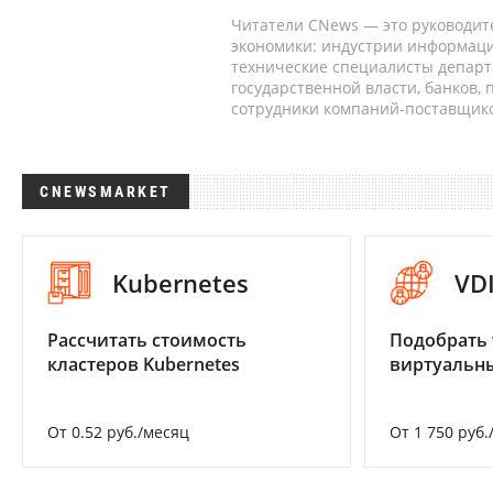
Читатели CNews — это руководит
экономики: индустрии информаци
технические специалисты депар
государственной власти, банков,
сотрудники компаний-поставщико
CNEWSMARKET
Kubernetes
VD
Рассчитать стоимость
Подобрать 
кластеров Kubernetes
виртуальны
От 0.52 руб./месяц
От 1 750 руб.