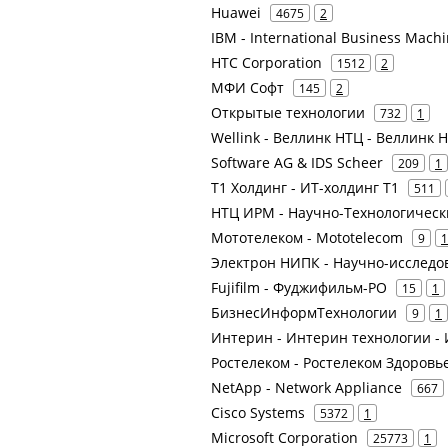
Huawei
4675
2
IBM - International Business Mach
HTC Corporation
1512
2
МФИ Софт
145
2
Открытые технологии
732
1
Wellink - Веллинк НТЦ - Веллинк
Software AG & IDS Scheer
209
1
Т1 Холдинг - ИТ-холдинг Т1
511
НТЦ ИРМ - Научно-Технологичес
Мототелеком - Mototelecom
9
1
Электрон НИПК - Научно-исследо
Fujifilm - Фуджифильм-РО
15
1
БизнесИнформТехнологии
9
1
Интерин - Интерин технологии -
Ростелеком - Ростелеком Здоровье
NetApp - Network Appliance
667
Cisco Systems
5372
1
Microsoft Corporation
25773
1