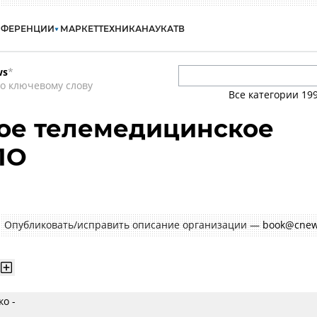
НФЕРЕНЦИИ
МАРКЕТ
ТЕХНИКА
НАУКА
ТВ
ws
*
о ключевому слову
Все категории
19
ое телемедицинское
ПО
Опубликовать/исправить описание организации —
book@cnew
о -