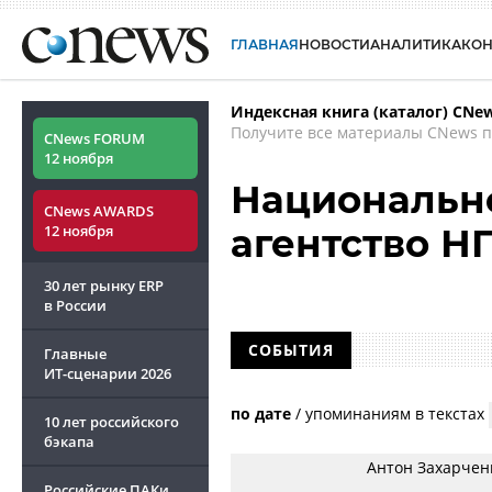
ГЛАВНАЯ
НОВОСТИ
АНАЛИТИКА
КО
Индексная книга (каталог) CNe
Получите все материалы CNews п
CNews FORUM
12 ноября
Национальн
CNews AWARDS
12 ноября
агентство Н
30 лет рынку ERP
в России
СОБЫТИЯ
Главные
ИТ-сценарии
2026
по дате
/
упоминаниям в текстах
10 лет российского
бэкапа
Антон Захарченк
Российские ПАКи