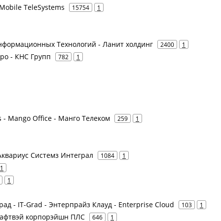
Mobile TeleSystems
15754
1
нформационных Технологий - Ланит холдинг
2400
1
ро - КНС Групп
782
1
 - Mango Office - Манго Телеком
259
1
- Аквариус Системз Интеграл
1084
1
1
1
ад - IT-Grad - Энтерпрайз Клауд - Enterprise Cloud
103
1
Крафтвэй корпорэйшн ПЛС
646
1