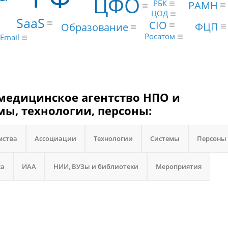
ЦФО
РАМН
РБК
ЦОД
SaaS
CIO
ФЦП
Образование
Росатом
Email
медицинское агентство НПО и
мы, технологии, персоны:
мства
Ассоциации
Технологии
Системы
Персоны
са
ИАА
НИИ, ВУЗы и библиотеки
Мероприятия