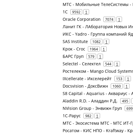
МТС - Мобильные ТелеСистемы - 
1С
9592
1
Oracle Corporation
7074
1
Ланит ГК - ЛАборатория Новых И
ИКС - Yadro - Группа компаний Яд
SAS Institute
1082
1
Крок - Croc
1964
1
БАРС Груп
579
1
Selectel - Селектел
544
1
Ростелеком - Mango Cloud Systems
IXcellerate - Икселерейт
153
1
Docsvision - ДоксВижн
1060
1
S8 Capital - Aquarius - Аквариус 
Aladdin R.D. - Аладдин Р.Д.
495
NVision Group - Энвижн Груп
699
1С-Рарус
982
1
МТС - Экосистема МТС - МТС ИТ-Гр
Росатом - КИС НПО - Kraftway - 