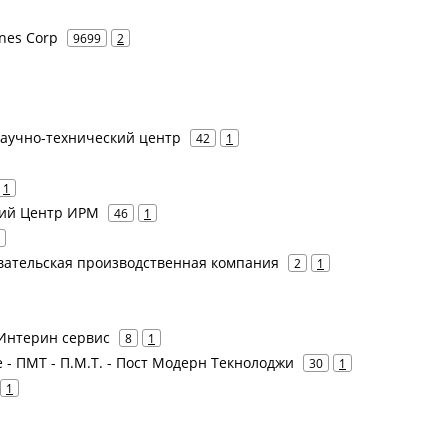
ines Corp
9699
2
 Научно-технический центр
42
1
1
кий Центр ИРМ
46
1
вательская производственная компания
2
1
 Интерин сервис
8
1
 - ПМТ - П.М.Т. - Пост Модерн Текнолоджи
30
1
1