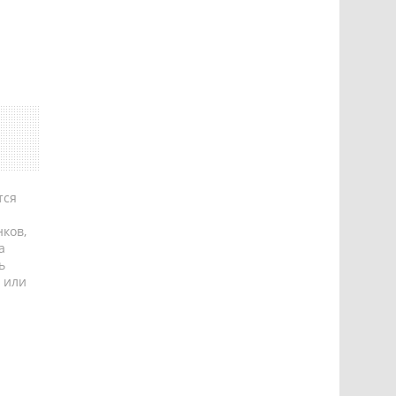
тся
ков,
а
ь
 или