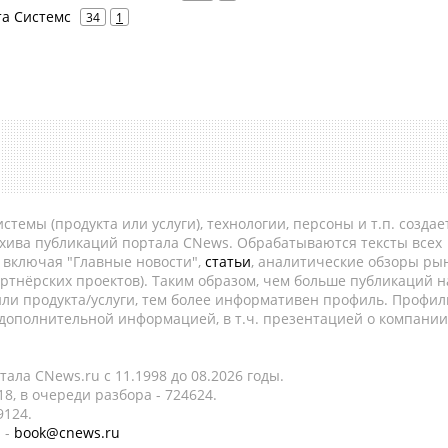
та Системс
34
1
темы (продукта или услуги), технологии, персоны и т.п. создае
рхива публикаций портала CNews. Обрабатываются тексты всех
, включая "Главные новости",
статьи
, аналитические обзоры рын
ртнёрских проектов). Таким образом, чем больше публикаций н
ли продукта/услуги, тем более информативен профиль. Профил
 дополнительной информацией, в т.ч. презентацией о компании
ала CNews.ru c 11.1998 до 08.2026 годы.
8, в очереди разбора - 724624.
9124.
 -
book@cnews.ru