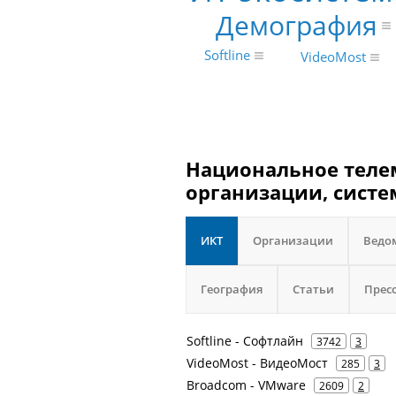
Демография
Softline
VideoMost
Национальное теле
организации, систе
ИКТ
Организации
Ведо
География
Статьи
Прес
Softline - Софтлайн
3742
3
VideoMost - ВидеоМост
285
3
Broadcom - VMware
2609
2