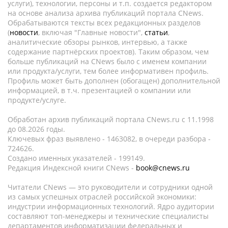
услуги), технологии, персоны и т.п. создается редактором
на основе анализа архива публикаций портала CNews.
Обрабатываются тексты всех редакционных разделов
(
новости
, включая "Главные новости",
статьи
,
аналитические обзоры рынков, интервью, а также
содержание партнёрских проектов). Таким образом, чем
больше публикаций на CNews было с именем компании
или продукта/услуги, тем более информативен профиль.
Профиль может быть дополнен (обогащен) дополнительной
информацией, в т.ч. презентацией о компании или
продукте/услуге.
Обработан архив публикаций портала CNews.ru c 11.1998
до 08.2026 годы.
Ключевых фраз выявлено - 1463082, в очереди разбора -
724626.
Создано именных указателей - 199149.
Редакция Индексной книги CNews -
book@cnews.ru
Читатели CNews — это руководители и сотрудники одной
из самых успешных отраслей российской экономики:
индустрии информационных технологий. Ядро аудитории
составляют топ-менеджеры и технические специалисты
департаментов информатизации федеральных и