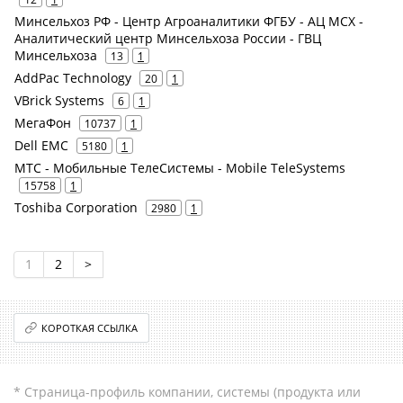
Минсельхоз РФ - Центр Агроаналитики ФГБУ - АЦ МСХ -
Аналитический центр Минсельхоза России - ГВЦ
Минсельхоза
13
1
AddPac Technology
20
1
VBrick Systems
6
1
МегаФон
10737
1
Dell EMC
5180
1
МТС - Мобильные ТелеСистемы - Mobile TeleSystems
15758
1
Toshiba Corporation
2980
1
1
2
>
КОРОТКАЯ ССЫЛКА
* Страница-профиль компании, системы (продукта или