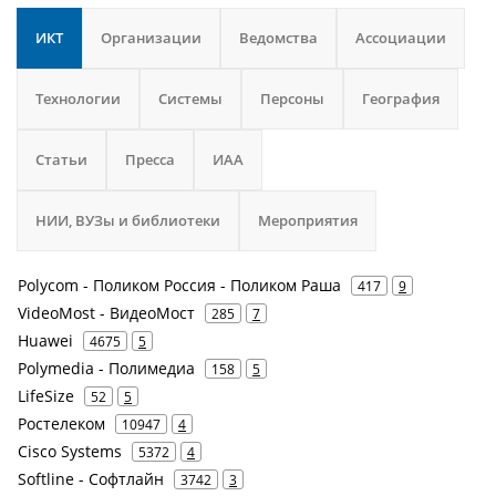
ИКТ
Организации
Ведомства
Ассоциации
Технологии
Системы
Персоны
География
Статьи
Пресса
ИАА
НИИ, ВУЗы и библиотеки
Мероприятия
Polycom - Поликом Россия - Поликом Раша
417
9
VideoMost - ВидеоМост
285
7
Huawei
4675
5
Polymedia - Полимедиа
158
5
LifeSize
52
5
Ростелеком
10947
4
Cisco Systems
5372
4
Softline - Софтлайн
3742
3