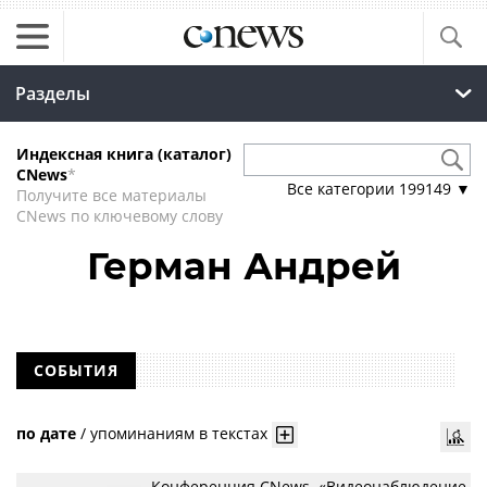
Разделы
Индексная книга (каталог)
CNews
*
Все категории
199149
▼
Получите все материалы
CNews по ключевому слову
Герман Андрей
СОБЫТИЯ
по дате
/
упоминаниям в текстах
Конференция CNews. «Видеонаблюдение