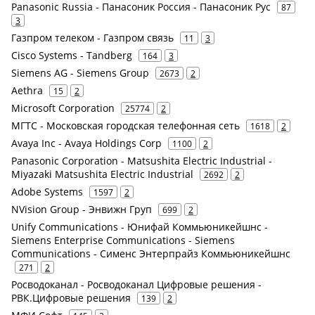
Panasonic Russia - Панасоник Россия - Панасоник Рус
87
3
Газпром телеком - Газпром связь
11
3
Cisco Systems - Tandberg
164
3
Siemens AG - Siemens Group
2673
2
Aethra
15
2
Microsoft Corporation
25774
2
МГТС - Московская городская телефонная сеть
1618
2
Avaya Inc - Avaya Holdings Corp
1100
2
Panasonic Corporation - Matsushita Electric Industrial -
Miyazaki Matsushita Electric Industrial
2692
2
Adobe Systems
1597
2
NVision Group - Энвижн Груп
699
2
Unify Communications - Юнифай Коммьюникейшнс -
Siemens Enterprise Communications - Siemens
Communications - Сименс Энтерпрайз Коммьюникейшнс
271
2
Росводоканал - Росводоканал Цифровые решения -
РВК.Цифровые решения
139
2