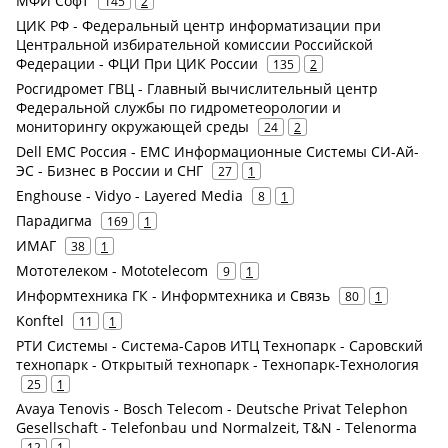
МФИ Софт
145
2
ЦИК РФ - Федеральный центр информатизации при
Центральной избирательной комиссии Российской
Федерации - ФЦИ При ЦИК России
135
2
Росгидромет ГВЦ - Главный вычислительный центр
Федеральной службы по гидрометеорологии и
мониторингу окружающей среды
24
2
Dell EMC Россия - ЕМС Информационные Системы СИ-Ай-
ЭС - Бизнес в России и СНГ
27
1
Enghouse - Vidyo - Layered Media
8
1
Парадигма
169
1
ИМАГ
38
1
Мототелеком - Mototelecom
9
1
Информтехника ГК - Информтехника и Связь
80
1
Konftel
11
1
РТИ Системы - Система-Саров ИТЦ Технопарк - Саровский
технопарк - Открытый технопарк - Технопарк-Технология
25
1
Avaya Tenovis - Bosch Telecom - Deutsche Privat Telephon
Gesellschaft - Telefonbau und Normalzeit, T&N - Telenorma
12
1