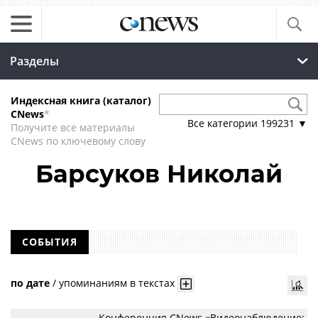
Разделы
Индексная книга (каталог)
CNews
*
Все категории
199231
▼
Получите все материалы
CNews по ключевому слову
Барсуков Николай
СОБЫТИЯ
по дате
/
упоминаниям в текстах
Конференция CNews «Видеонаблюдение: