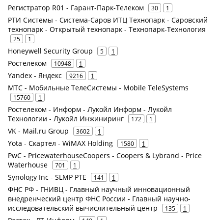
Регистратор R01 - Гарант-Парк-Телеком
30
1
РТИ Системы - Система-Саров ИТЦ Технопарк - Саровский
технопарк - Открытый технопарк - Технопарк-Технология
25
1
Honeywell Security Group
5
1
Ростелеком
10948
1
Yandex - Яндекс
9216
1
МТС - Мобильные ТелеСистемы - Mobile TeleSystems
15760
1
Ростелеком - Информ - Лукойл Информ - Лукойл
Технологии - Лукойл Инжиниринг
172
1
VK - Mail.ru Group
3602
1
Yota - Скартел - WiMAX Holding
1580
1
PwC - PricewaterhouseCoopers - Coopers & Lybrand - Price
Waterhouse
701
1
Synology Inc - SLMP PTE
141
1
ФНС РФ - ГНИВЦ - Главный научный инновационный
внедренческий центр ФНС России - Главный научно-
исследовательский вычислительный центр
135
1