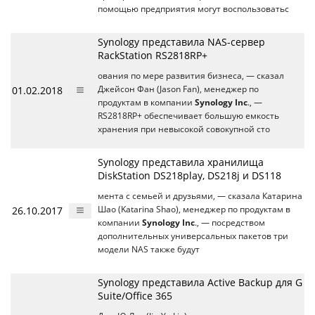
помощью предприятия могут воспользоватьс
Synology представила NAS-сервер
RackStation RS2818RP+
ования по мере развития бизнеса, — сказал
01.02.2018
Джейсон Фан (Jason Fan), менеджер по
продуктам в компании
Synology Inc
., —
RS2818RP+ обеспечивает большую емкость
хранения при невысокой совокупной сто
Synology представила хранилища
DiskStation DS218play, DS218j и DS118
мента с семьей и друзьями, — сказала Катарина
26.10.2017
Шао (Katarina Shao), менеджер по продуктам в
компании
Synology Inc
., — посредством
дополнительных универсальных пакетов три
модели NAS также будут
Synology представила Active Backup для G
Suite/Office 365