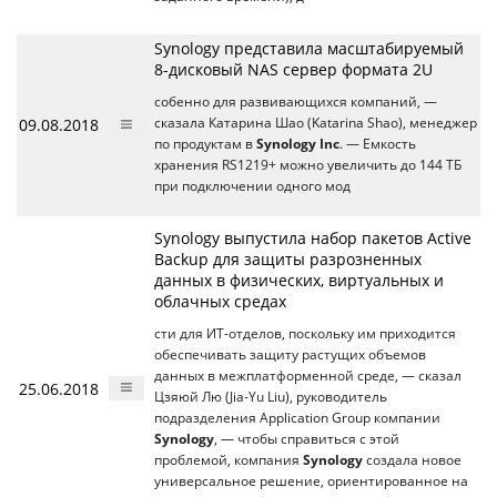
Synology представила масштабируемый
8-дисковый NAS сервер формата 2U
собенно для развивающихся компаний, —
09.08.2018
сказала Катарина Шао (Katarina Shao), менеджер
по продуктам в
Synology Inc
. — Емкость
хранения RS1219+ можно увеличить до 144 ТБ
при подключении одного мод
Synology выпустила набор пакетов Active
Backup для защиты разрозненных
данных в физических, виртуальных и
облачных средах
сти для ИТ-отделов, поскольку им приходится
обеспечивать защиту растущих объемов
данных в межплатформенной среде, — сказал
25.06.2018
Цзяюй Лю (Jia-Yu Liu), руководитель
подразделения Application Group компании
Synology
, — чтобы справиться с этой
проблемой, компания
Synology
создала новое
универсальное решение, ориентированное на