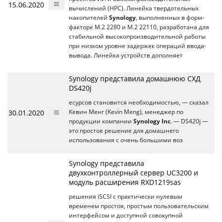
15.06.2020
вычислений (HPC). Линейка твердотельных
накопителей
Synology
, выполненных в форм-
факторе M.2 2280 и M.2 22110, разработана для
стабильной высокопроизводительной работы
при низком уровне задержек операций ввода-
вывода. Линейка устройств дополняет
Synology представила домашнюю СХД
DS420j
есурсов становится необходимостью, — сказал
30.01.2020
Кевин Менг (Kevin Meng), менеджер по
продукции компании
Synology Inc
. — DS420j —
это простое решение для домашнего
использования с очень большими воз
Synology представила
двухконтроллерный сервер UC3200 и
модуль расширения RXD1219sas
решения iSCSI с практически нулевым
временем простоя, простым пользовательским
интерфейсом и доступной совокупной