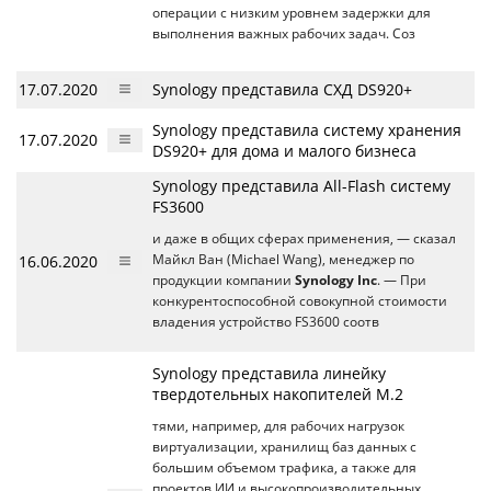
операции с низким уровнем задержки для
выполнения важных рабочих задач. Соз
17.07.2020
Synology представила СХД DS920+
Synology представила систему хранения
17.07.2020
DS920+ для дома и малого бизнеса
Synology представила All-Flash систему
FS3600
и даже в общих сферах применения, — сказал
16.06.2020
Майкл Ван (Michael Wang), менеджер по
продукции компании
Synology Inc
. — При
конкурентоспособной совокупной стоимости
владения устройство FS3600 соотв
Synology представила линейку
твердотельных накопителей M.2
тями, например, для рабочих нагрузок
виртуализации, хранилищ баз данных с
большим объемом трафика, а также для
проектов ИИ и высокопроизводительных