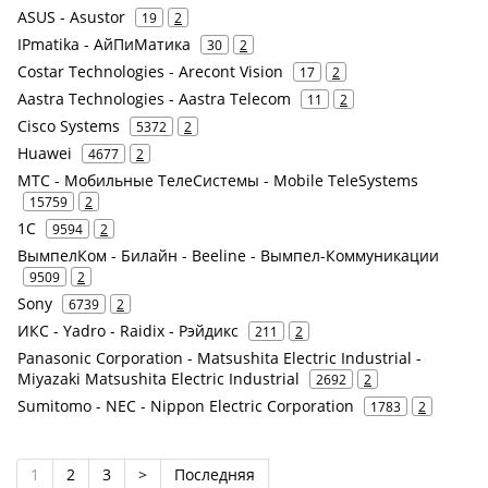
ASUS - Asustor
19
2
IPmatika - АйПиМатика
30
2
Costar Technologies - Arecont Vision
17
2
Aastra Technologies - Aastra Telecom
11
2
Cisco Systems
5372
2
Huawei
4677
2
МТС - Мобильные ТелеСистемы - Mobile TeleSystems
15759
2
1С
9594
2
ВымпелКом - Билайн - Beeline - Вымпел-Коммуникации
9509
2
Sony
6739
2
ИКС - Yadro - Raidix - Рэйдикс
211
2
Panasonic Corporation - Matsushita Electric Industrial -
Miyazaki Matsushita Electric Industrial
2692
2
Sumitomo - NEC - Nippon Electric Corporation
1783
2
1
2
3
>
Последняя