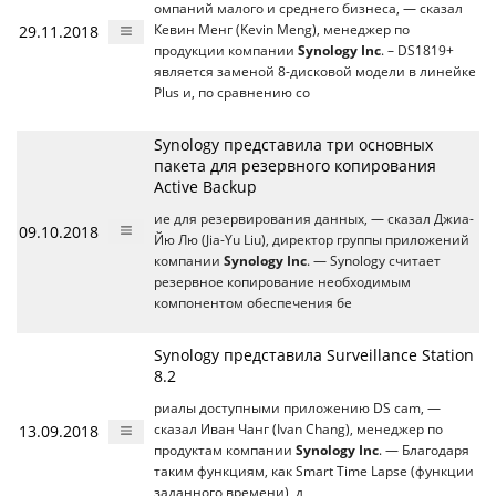
омпаний малого и среднего бизнеса, — сказал
29.11.2018
Кевин Менг (Kevin Meng), менеджер по
продукции компании
Synology Inc
. – DS1819+
является заменой 8-дисковой модели в линейке
Plus и, по сравнению со
Synology представила три основных
пакета для резервного копирования
Active Backup
ие для резервирования данных, — сказал Джиа-
09.10.2018
Йю Лю (Jia-Yu Liu), директор группы приложений
компании
Synology Inc
. — Synology считает
резервное копирование необходимым
компонентом обеспечения бе
Synology представила Surveillance Station
8.2
риалы доступными приложению DS cam, —
13.09.2018
сказал Иван Чанг (Ivan Chang), менеджер по
продуктам компании
Synology Inc
. — Благодаря
таким функциям, как Smart Time Lapse (функции
заданного времени), д