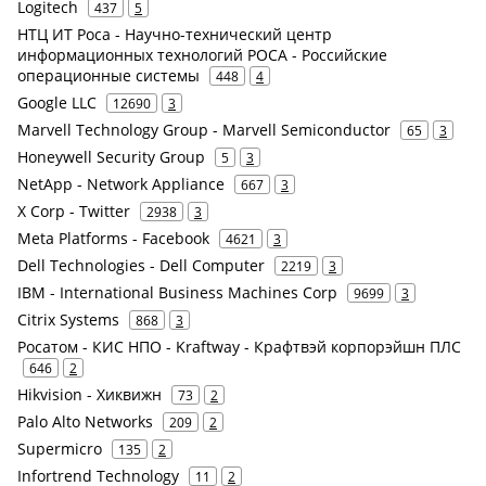
Logitech
437
5
НТЦ ИТ Роса - Научно-технический центр
информационных технологий РОСА - Российские
операционные системы
448
4
Google LLC
12690
3
Marvell Technology Group - Marvell Semiconductor
65
3
Honeywell Security Group
5
3
NetApp - Network Appliance
667
3
X Corp - Twitter
2938
3
Meta Platforms - Facebook
4621
3
Dell Technologies - Dell Computer
2219
3
IBM - International Business Machines Corp
9699
3
Citrix Systems
868
3
Росатом - КИС НПО - Kraftway - Крафтвэй корпорэйшн ПЛС
646
2
Hikvision - Хиквижн
73
2
Palo Alto Networks
209
2
Supermicro
135
2
Infortrend Technology
11
2