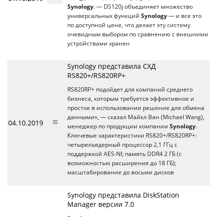
Synology
. — DS120j объединяет множество
универсальных функций
Synology
— и все это
по доступной цене, что делает эту систему
очевидным выбором по сравнению с внешними
устройствами хранен
Synology представила СХД
RS820+/RS820RP+
RS820RP+ подойдет для компаний среднего
бизнеса, которым требуется эффективное и
простое в использовании решение для обмена
данными», — сказал Майкл Ван (Michael Wang),
04.10.2019
менеджер по продукции компании
Synology
.
Ключевые характеристики RS820+/RS820RP+:
четырехъядерный процессор 2,1 ГГц с
поддержкой AES-NI; память DDR4 2 ГБ (с
возможностью расширения до 18 ГБ);
масштабирование до восьми дисков
Synology представила DiskStation
Manager версии 7.0