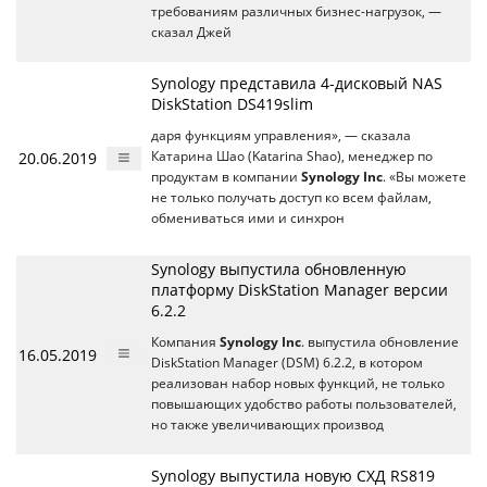
требованиям различных бизнес-нагрузок, —
сказал Джей
Synology представила 4-дисковый NAS
DiskStation DS419slim
даря функциям управления», — сказала
20.06.2019
Катарина Шао (Katarina Shao), менеджер по
продуктам в компании
Synology Inc
. «Вы можете
не только получать доступ ко всем файлам,
обмениваться ими и синхрон
Synology выпустила обновленную
платформу DiskStation Manager версии
6.2.2
Компания
Synology Inc
. выпустила обновление
16.05.2019
DiskStation Manager (DSM) 6.2.2, в котором
реализован набор новых функций, не только
повышающих удобство работы пользователей,
но также увеличивающих производ
Synology выпустила новую СХД RS819