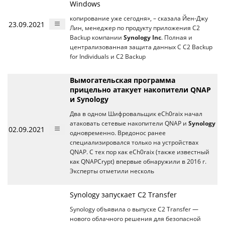
Windows
копирование уже сегодня», – сказала Йен-Джу
23.09.2021
Лин, менеджер по продукту приложения C2
Backup компании
Synology Inc
. Полная и
централизованная защита данных С C2 Backup
for Individuals и C2 Backup
Вымогательская программа
прицельно атакует накопители QNAP
и Synology
Два в одном Шифровальщик eCh0raix начал
атаковать сетевые накопители QNAP и
Synology
02.09.2021
одновременно. Вредонос ранее
специализировался только на устройствах
QNAP. С тех пор как eCh0raix (также известный
как QNAPCrypt) впервые обнаружили в 2016 г.
Эксперты отметили несколь
Synology запускает C2 Transfer
Synology объявила о выпуске C2 Transfer —
нового облачного решения для безопасной