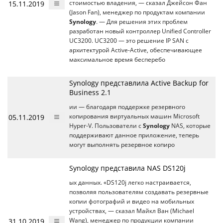
15.11.2019
стоимостью владения, — сказал Джейсон Фан
(Jason Fan), менеджер по продуктам компании
Synology
. — Для решения этих проблем
разработан новый контроллер Unified Controller
UC3200. UC3200 — это решение IP SAN с
архитектурой Active-Active, обеспечивающее
максимальное время бесперебо
Synology представлила Active Backup for
Business 2.1
ии — благодаря поддержке резервного
05.11.2019
копирования виртуальных машин Microsoft
Hyper-V. Пользователи с
Synology
NAS, которые
поддерживают данное приложение, теперь
могут выполнять резервное копиро
Synology представила NAS DS120j
ых данных. «DS120j легко настраивается,
позволяя пользователям создавать резервные
копии фотографий и видео на мобильных
устройствах, — сказал Майкл Ван (Michael
31.10.2019
Wang), менеджер по продукции компании