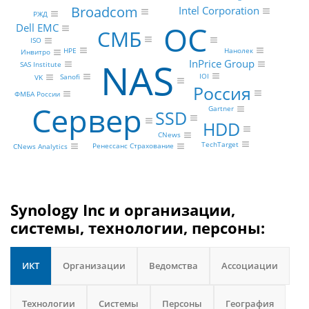
Broadcom
Intel Corporation
РЖД
ОС
Dell EMC
СМБ
ISO
Нанолек
HPE
Инвитро
NAS
InPrice Group
SAS Institute
IOI
Sanofi
VK
Россия
ФМБА России
Сервер
Gartner
SSD
HDD
CNews
TechTarget
Ренессанс Страхование
CNews Analytics
Synology Inc и организации,
системы, технологии, персоны:
ИКТ
Организации
Ведомства
Ассоциации
Технологии
Системы
Персоны
География