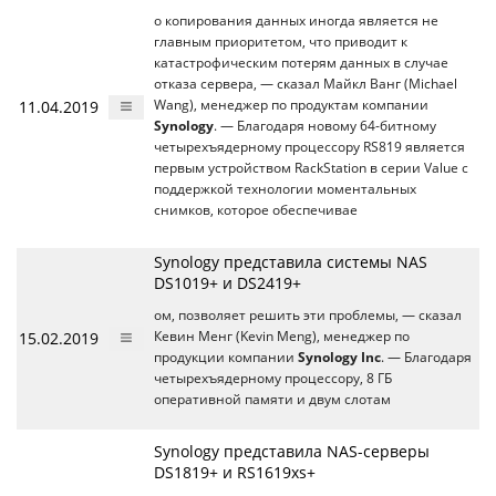
о копирования данных иногда является не
главным приоритетом, что приводит к
катастрофическим потерям данных в случае
отказа сервера, — сказал Майкл Ванг (Michael
11.04.2019
Wang), менеджер по продуктам компании
Synology
. — Благодаря новому 64-битному
четырехъядерному процессору RS819 является
первым устройством RackStation в серии Value с
поддержкой технологии моментальных
снимков, которое обеспечивае
Synology представила системы NAS
DS1019+ и DS2419+
ом, позволяет решить эти проблемы, — сказал
15.02.2019
Кевин Менг (Kevin Meng), менеджер по
продукции компании
Synology Inc
. — Благодаря
четырехъядерному процессору, 8 ГБ
оперативной памяти и двум слотам
Synology представила NAS-серверы
DS1819+ и RS1619xs+