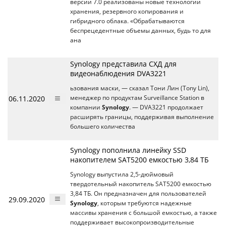
версии 7.0 реализованы новые технологии
хранения, резервного копирования и
гибридного облака. «Обрабатываются
беспрецедентные объемы данных, будь то для
ана
Synology представила СХД для
видеонаблюдения DVA3221
ьзования маски, — сказал Тони Лин (Tony Lin),
06.11.2020
менеджер по продуктам Surveillance Station в
компании
Synology
. — DVA3221 продолжает
расширять границы, поддерживая выполнение
большего количества
Synology пополнила линейку SSD
накопителем SAT5200 емкостью 3,84 ТБ
Synology выпустила 2,5-дюймовый
твердотельный накопитель SAT5200 емкостью
3,84 ТБ. Он предназначен для пользователей
29.09.2020
Synology
, которым требуются надежные
массивы хранения с большой емкостью, а также
поддерживает высокопроизводительные