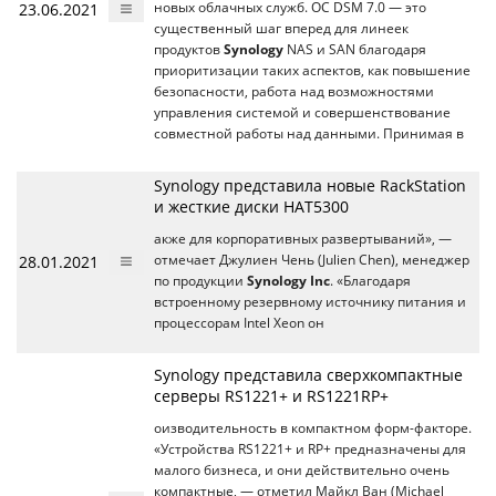
23.06.2021
новых облачных служб. ОС DSM 7.0 — это
существенный шаг вперед для линеек
продуктов
Synology
NAS и SAN благодаря
приоритизации таких аспектов, как повышение
безопасности, работа над возможностями
управления системой и совершенствование
совместной работы над данными. Принимая в
Synology представила новые RackStation
и жесткие диски HAT5300
акже для корпоративных развертываний», —
28.01.2021
отмечает Джулиен Чень (Julien Chen), менеджер
по продукции
Synology Inc
. «Благодаря
встроенному резервному источнику питания и
процессорам Intel Xeon он
Synology представила сверхкомпактные
серверы RS1221+ и RS1221RP+
оизводительность в компактном форм-факторе.
«Устройства RS1221+ и RP+ предназначены для
малого бизнеса, и они действительно очень
компактные, — отметил Майкл Ван (Michael