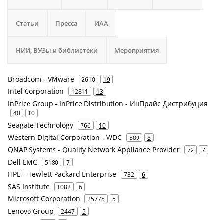
Статьи
Пресса
ИАА
НИИ, ВУЗы и библиотеки
Мероприятия
Broadcom - VMware
2610
19
Intel Corporation
12811
13
InPrice Group - InPrice Distribution - ИнПрайс Дистрибуция
40
10
Seagate Technology
766
10
Western Digital Corporation - WDC
589
8
QNAP Systems - Quality Network Appliance Provider
72
7
Dell EMC
5180
7
HPE - Hewlett Packard Enterprise
732
6
SAS Institute
1082
6
Microsoft Corporation
25775
5
Lenovo Group
2447
5