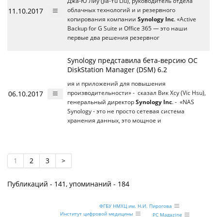
Джа-Ю Лиу (Jia-Yu Liu), руководитель отдела
11.10.2017
облачных технологий и и резервного
копирования компании
Synology Inc
. «Active
Backup for G Suite и Office 365 — это наши
первые два решения резервног
Synology представила бета-версию ОС
DiskStation Manager (DSM) 6.2
ия и приложений для повышения
06.10.2017
производительности» - сказал Вик Хсу (Vic Hsu),
генеральный директор
Synology Inc
. - «NAS
Synology - это не просто сетевая система
хранения данных, это мощное и
1
2
3
>
Публикаций - 141, упоминаний - 184
ФГБУ НМХЦ им. Н.И. Пирогова
Институт цифровой медицины
PC Magazine