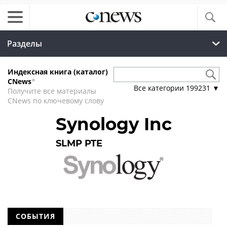
Разделы
Индексная книга (каталог)
CNews
*
Все категории
199231
▼
Получите все материалы
CNews по ключевому слову
Synology Inc
SLMP PTE
СОБЫТИЯ