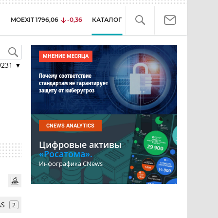
MOEXIT
1796,06
-0,36
КАТАЛОГ
МНЕНИЕ МЕСЯЦА
9231
▼
Почему соответствие
стандартам не гарантирует
защиту от киберугроз
CNEWS ANALYTICS
Цифровые активы
«Росатома».
Инфографика CNews
AS
2