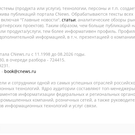
темы (продукта или услуги), технологии, персоны и т.п. создае
рхива публикаций портала CNews. Обрабатываются тексты всех
, включая "Главные новости",
статьи
, аналитические обзоры рын
ртнёрских проектов). Таким образом, чем больше публикаций н
ли продукта/услуги, тем более информативен профиль. Профил
 дополнительной информацией, в т.ч. презентацией о компании
ала CNews.ru c 11.1998 до 08.2026 годы.
0, в очереди разбора - 724415.
9231.
 -
book@cnews.ru
ели и сотрудники одной из самых успешных отраслей российск
онных технологий. Ядро аудитории составляют топ-менеджеры
таментов информатизации федеральных и региональных орган
 промышленных компаний, розничных сетей, а также руководите
в информационных технологий и услуг связи.