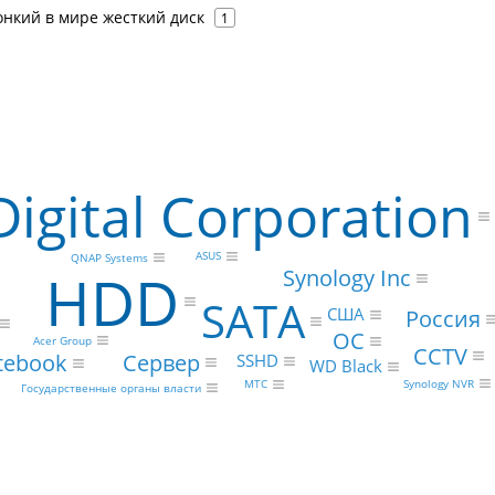
онкий в мире жесткий диск
1
igital Corporation
ASUS
QNAP Systems
HDD
Synology Inc
SATA
США
Россия
ОС
Acer Group
CCTV
Сервер
tebook
SSHD
WD Black
Synology NVR
МТС
Государственные органы власти