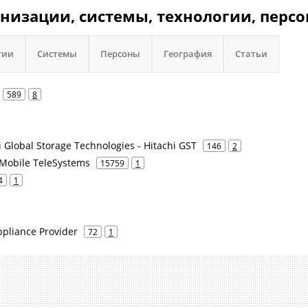
анизации, системы, технологии, персо
гии
Системы
Персоны
География
Статьи
589
8
i Global Storage Technologies - Hitachi GST
146
2
Mobile TeleSystems
15759
1
4
1
pliance Provider
72
1