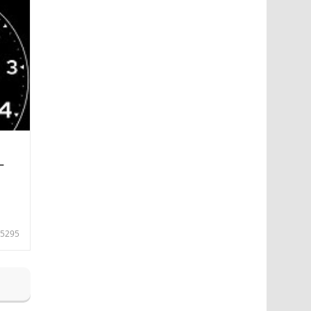
—
5295