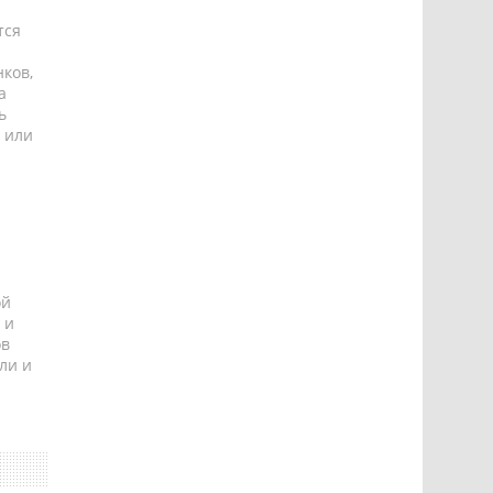
тся
ков,
а
ь
 или
ой
 и
ов
ли и