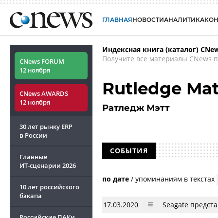
ГЛАВНАЯ
НОВОСТИ
АНАЛИТИКА
КО
Индексная книга (каталог) CNe
Получите все материалы CNews п
CNews FORUM
12 ноября
Rutledge Mat
CNews AWARDS
12 ноября
Ратледж Мэтт
30 лет рынку ERP
в России
СОБЫТИЯ
Главные
ИТ-сценарии
2026
по дате
/
упоминаниям в текстах
10 лет российского
бэкапа
17.03.2020
Seagate предст
Российские ПАКи