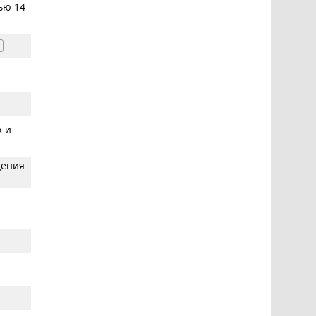
ью 14
х и
дения