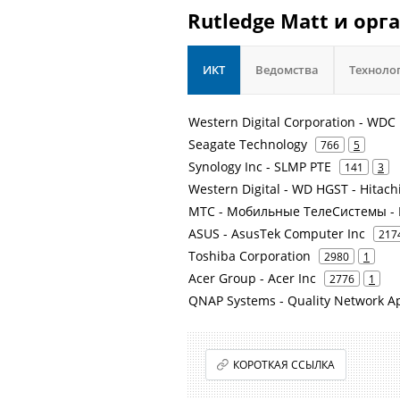
Rutledge Matt и орг
ИКТ
Ведомства
Техноло
Western Digital Corporation - WDC
Seagate Technology
766
5
Synology Inc - SLMP PTE
141
3
Western Digital - WD HGST - Hitach
МТС - Мобильные ТелеСистемы - 
ASUS - AsusTek Computer Inc
217
Toshiba Corporation
2980
1
Acer Group - Acer Inc
2776
1
QNAP Systems - Quality Network Ap
КОРОТКАЯ ССЫЛКА