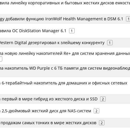
авила линейку корпоративных и бытовых жестких дисков емкост
ogy добавили функцию IronWolf Health Management в DSM 6.1
1
авила ОС DiskStation Manager 6.1
1
stern Digital дезертировал к злейшему конкуренту
1
а новую линейку накопителей Re+ для систем хранения данны
1
а накопитель WD Purple с 6 ТБ памяти для систем видеонаблю
 6-терабайтный накопитель для домашних и офисных сетевых
 первый в мире гибрид из жесткого диска и SSD
2
 2,5-дюймовый жесткий диск для NAS-систем
2
 продажам самых тонких в мире жестких дисков
2