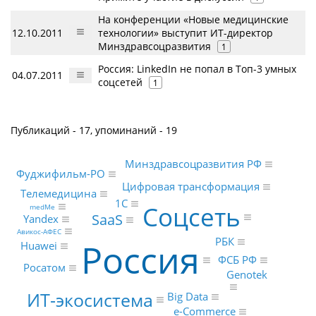
На конференции «Новые медицинские
12.10.2011
технологии» выступит ИТ-директор
Минздравсоцразвития
1
Россия: LinkedIn не попал в Топ-3 умных
04.07.2011
соцсетей
1
Публикаций - 17, упоминаний - 19
Минздравсоцразвития РФ
Фуджифильм-РО
Цифровая трансформация
Телемедицина
1С
Соцсеть
medMe
SaaS
Yandex
Авикос-АФЕС
РБК
Россия
Huawei
ФСБ РФ
Росатом
Genotek
ИТ-экосистема
Big Data
e-Commerce