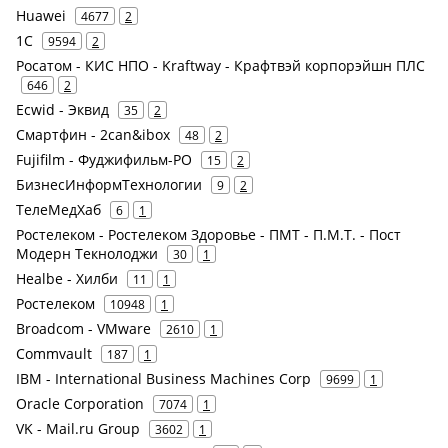
Huawei
4677
2
1С
9594
2
Росатом - КИС НПО - Kraftway - Крафтвэй корпорэйшн ПЛС
646
2
Ecwid - Эквид
35
2
Смартфин - 2can&ibox
48
2
Fujifilm - Фуджифильм-РО
15
2
БизнесИнформТехнологии
9
2
ТелеМедХаб
6
1
Ростелеком - Ростелеком Здоровье - ПМТ - П.М.Т. - Пост
Модерн Текнолоджи
30
1
Healbe - Хилби
11
1
Ростелеком
10948
1
Broadcom - VMware
2610
1
Commvault
187
1
IBM - International Business Machines Corp
9699
1
Oracle Corporation
7074
1
VK - Mail.ru Group
3602
1