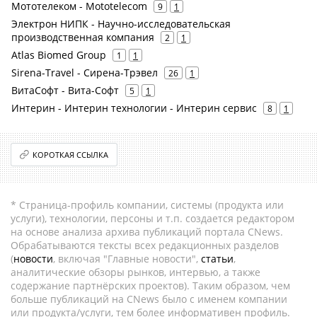
Мототелеком - Mototelecom
9
1
Электрон НИПК - Научно-исследовательская
производственная компания
2
1
Atlas Biomed Group
1
1
Sirena-Travel - Сирена-Трэвел
26
1
ВитаСофт - Вита-Софт
5
1
Интерин - Интерин технологии - Интерин сервис
8
1
КОРОТКАЯ ССЫЛКА
* Страница-профиль компании, системы (продукта или
услуги), технологии, персоны и т.п. создается редактором
на основе анализа архива публикаций портала CNews.
Обрабатываются тексты всех редакционных разделов
(
новости
, включая "Главные новости",
статьи
,
аналитические обзоры рынков, интервью, а также
содержание партнёрских проектов). Таким образом, чем
больше публикаций на CNews было с именем компании
или продукта/услуги, тем более информативен профиль.