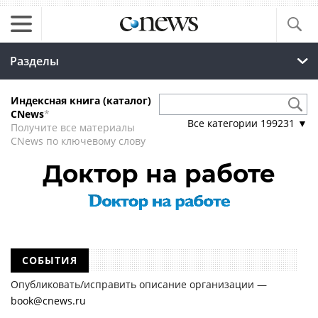
Разделы
Индексная книга (каталог)
CNews
*
Все категории
199231
▼
Получите все материалы
CNews по ключевому слову
Доктор на работе
СОБЫТИЯ
Опубликовать/исправить описание организации —
book@cnews.ru