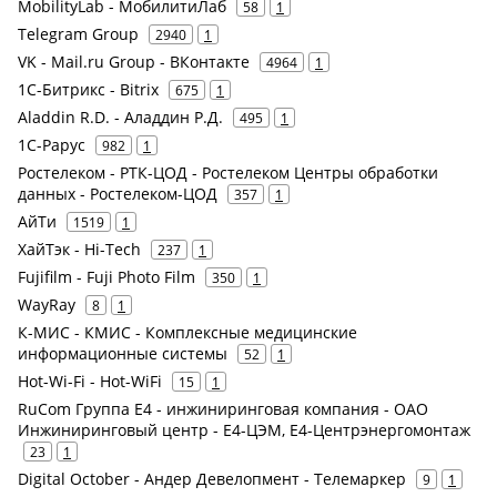
MobilityLab - МобилитиЛаб
58
1
Telegram Group
2940
1
VK - Mail.ru Group - ВКонтакте
4964
1
1С-Битрикс - Bitrix
675
1
Aladdin R.D. - Аладдин Р.Д.
495
1
1С-Рарус
982
1
Ростелеком - РТК-ЦОД - Ростелеком Центры обработки
данных - Ростелеком-ЦОД
357
1
АйТи
1519
1
ХайТэк - Hi-Tech
237
1
Fujifilm - Fuji Photo Film
350
1
WayRay
8
1
К-МИС - КМИС - Комплексные медицинские
информационные системы
52
1
Hot-Wi-Fi - Hot-WiFi
15
1
RuCom Группа E4 - инжиниринговая компания - ОАО
Инжиниринговый центр - Е4-ЦЭМ, Е4-Центрэнергомонтаж
23
1
Digital October - Андер Девелопмент - Телемаркер
9
1