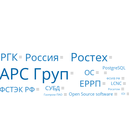
Ростех
 РГК
Россия
АРС Груп
PostgreSQL
ОС
ФОИВ РФ
ЕРРП
LCNC
СУБД
ФСТЭК РФ
Росатом
Open Source software
IOI
Газпром ПАО