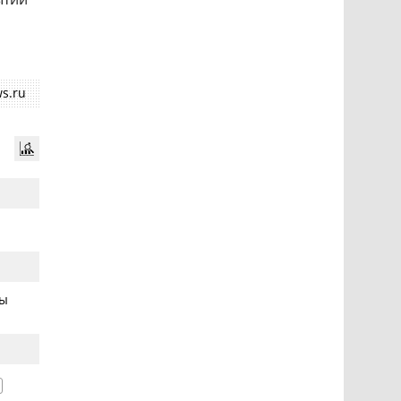
s.ru
ры