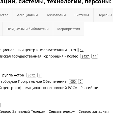
зации, системы, технологии, персоны:
мства
Ассоциации
Технологии
Системы
Персоны
НИИ, ВУЗы и библиотеки
Мероприятия
- Национальный центр информатизации
439
19
сийская государственная корпорация - Rostec
3457
14
- Группа Астра
3072
3
т Свободное Программное Обеспечение
950
2
ий центр информационных технологий РОСА - Российские
- Северо-Западный Телеком - Севзаптелеком - Северо-западная