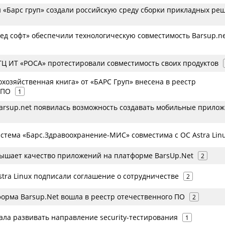
и «Барс груп» создали российскую среду сборки прикладных ре
Ред софт» обеспечили технологическую совместимость Barsup.ne
НТЦ ИТ «РОСА» протестировали совместимость своих продуктов
хозяйственная книга» от «БАРС Груп» внесена в реестр
 ПО
1
arsup.net появилась возможность создавать мобильные прило
стема «Барс.Здравоохранение-МИС» совместима с ОС Astra Lin
вышает качество приложений на платформе BarsUp.Net
2
stra Linux подписали соглашение о сотрудничестве
2
орма Barsup.Net вошла в реестр отечественного ПО
2
ала развивать направление security-тестирования
1