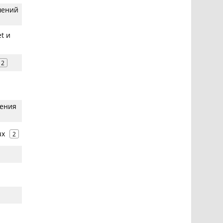
шений
t и
2
жения
ux
2