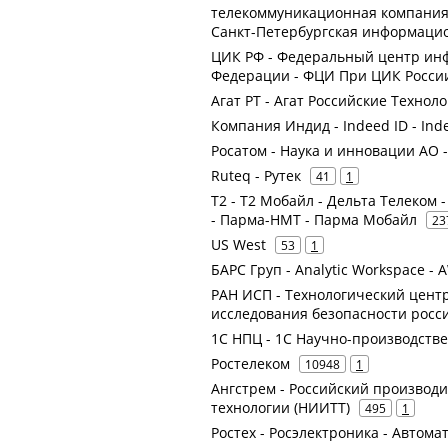
телекоммуникационная компания -
Санкт-Петербургская информаци
ЦИК РФ - Федеральный центр ин
Федерации - ФЦИ При ЦИК Росси
Агат РТ - Агат Российские Техноло
Компания Индид - Indeed ID - Ind
Росатом - Наука и инновации АО
Ruteq - Рутек
41
1
Т2 - Т2 Мобайл - Дельта Телеком 
- Парма-НМТ - Парма Мобайл
23
US West
53
1
БАРС Груп - Analytic Workspace - 
РАН ИСП - Технологический центр
исследования безопасности росс
1С НПЦ - 1С Научно-производств
Ростелеком
10948
1
Ангстрем - Российский производ
технологии (НИИТТ)
495
1
Ростех - Росэлектроника - Автом