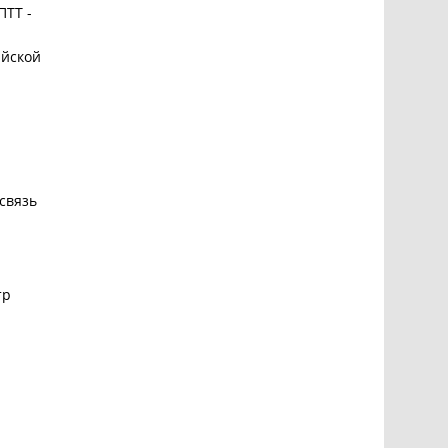
ПТТ -
ийской
 связь
тр