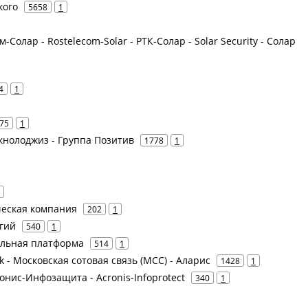
кого
5658
1
-Солар - Rostelecom-Solar - РТК-Солар - Solar Security - Солар
4
1
75
1
Текнолоджиз - Группа Позитив
1778
1
еская компания
202
1
гий
540
1
ильная платформа
514
1
nk - Московская сотовая связь (МСС) - Аларис
1428
1
ронис-Инфозащита - Acronis-Infoprotect
340
1