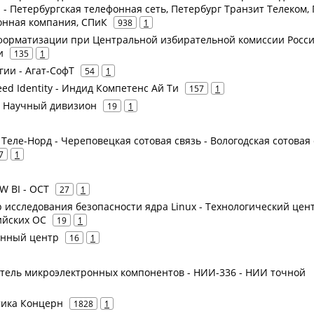
 Петербургская телефонная сеть, Петербург Транзит Телеком, 
онная компания, СПиК
938
1
форматизации при Центральной избирательной комиссии Росс
и
135
1
гии - Агат-СофТ
54
1
eed Identity - Индид Компетенс Ай Ти
157
1
 - Научный дивизион
19
1
- Теле-Норд - Череповецкая сотовая связь - Вологодская сотовая
7
1
AW BI - ОСТ
27
1
 исследования безопасности ядра Linux - Технологический цен
ийских ОС
19
1
енный центр
16
1
итель микроэлектронных компонентов - НИИ-336 - НИИ точной
атика Концерн
1828
1