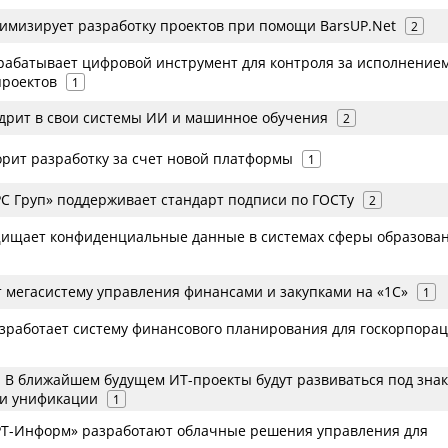
тимизирует разработку проектов при помощи BarsUP.Net
2
зрабатывает цифровой инструмент для контроля за исполнение
роектов
1
едрит в свои системы ИИ и машинное обучения
2
орит разработку за счет новой платформы
1
С Груп» поддерживает стандарт подписи по ГОСТу
2
щищает конфиденциальные данные в системах сферы образова
т мегасистему управления финансами и закупками на «1С»
1
зработает систему финансового планирования для госкорпора
- В ближайшем будущем ИТ-проекты будут развиваться под зна
 и унификации
1
«РТ-Информ» разработают облачные решения управления для