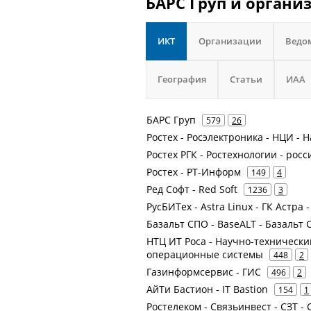
БАРС Груп и органи
ИКТ
Организации
Ведо
География
Статьи
ИАА
БАРС Груп
579
26
Ростех - Росэлектроника - НЦИ 
Ростех РГК - Ростехнологии - рос
Ростех - РТ-Информ
149
4
Ред Софт - Red Soft
1236
3
РусБИТех - Astra Linux - ГК Астра 
Базальт СПО - BaseALT - Базаль
НТЦ ИТ Роса - Научно-техническ
операционные системы
448
2
Газинформсервис - ГИС
496
2
АйТи Бастион - IT Bastion
154
1
Ростелеком - Связьинвест - СЗТ 