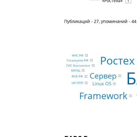
«Ростеха»
1
Публикаций - 27, упоминаний - 44
ФНС РФ
Ростех
Госзакупки РФ
ГИС Контингент
Б
МИАЦ
Сервер
ФСБ РФ
Linux OS
НП ППП
Framework