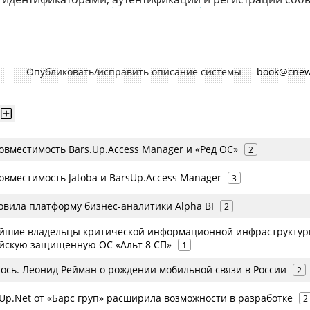
Опубликовать/исправить описание системы —
book@cnew
овместимость Bars.Up.Access Manager и «Ред ОС»
2
овместимость Jatoba и BarsUp.Access Manager
3
овила платформу бизнес-аналитики Alpha BI
2
нейшие владельцы критической информационной инфраструкту
йскую защищенную ОС «Альт 8 СП»
1
лось. Леонид Рейман о рождении мобильной связи в России
2
Up.Net от «Барс груп» расширила возможности в разработке
2