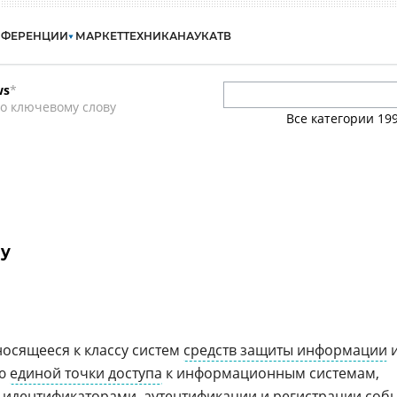
НФЕРЕНЦИИ
МАРКЕТ
ТЕХНИКА
НАУКА
ТВ
ws
*
о ключевому слову
Все категории
19
ay
носящееся к классу систем
средств защиты информации
ию
единой точки доступа
к информационным системам,
и идентификаторами,
аутентификации
и регистрации соб