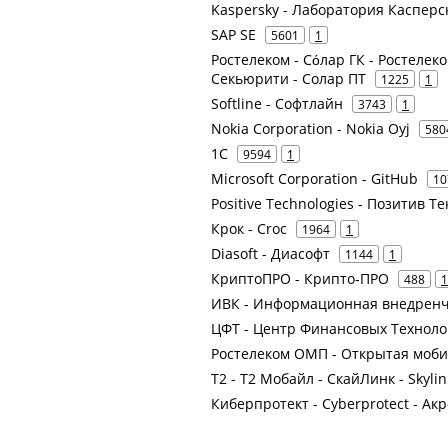
Kaspersky - Лаборатория Касперс
SAP SE
5601
1
Ростелеком - Сόлар ГК - Ростелеком
Секьюрити - Солар ПТ
1225
1
Softline - Софтлайн
3743
1
Nokia Corporation - Nokia Oyj
580
1С
9594
1
Microsoft Corporation - GitHub
10
Positive Technologies - Позитив 
Крок - Croc
1964
1
Diasoft - Диасофт
1144
1
КриптоПРО - Крипто-ПРО
488
1
ИВК - Информационная внедренч
ЦФТ - Центр Финансовых Техноло
Ростелеком ОМП - Открытая моб
Т2 - Т2 Мобайл - СкайЛинк - Skyli
Киберпротект - Cyberprotect - Ак