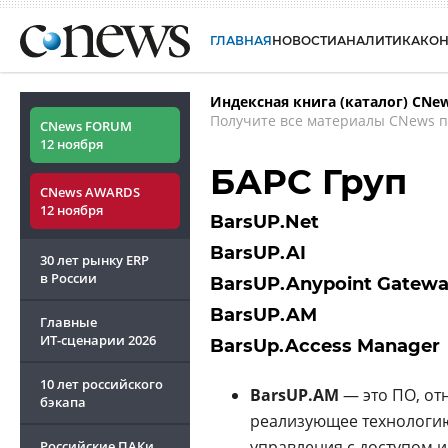
ГЛАВНАЯ
НОВОСТИ
АНАЛИТИКА
КО
Индексная книга (каталог) CNe
Получите все материалы CNews п
CNews FORUM
12 ноября
БАРС Груп
CNews AWARDS
12 ноября
BarsUP.Net
BarsUP.AI
30 лет рынку ERP
в России
BarsUP.Anypoint Gatew
BarsUP.AM
Главные
ИТ-сценарии
2026
BarsUp.Access Manager
10 лет российского
BarsUP.AM
— это ПО, от
бэкапа
реализующее технолог
управления с доступом 
Российские ПАКи