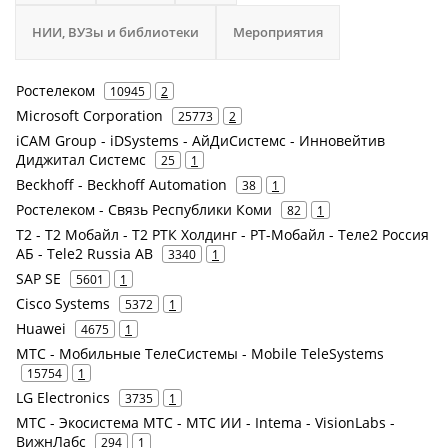
НИИ, ВУЗы и библиотеки
Мероприятия
Ростелеком
10945
2
Microsoft Corporation
25773
2
iCAM Group - iDSystems - АйДиСистемс - Инновейтив
Диджитал Системс
25
1
Beckhoff - Beckhoff Automation
38
1
Ростелеком - Связь Республики Коми
82
1
Т2 - Т2 Мобайл - Т2 РТК Холдинг - РТ-Мобайл - Теле2 Россия
АБ - Tele2 Russia AB
3340
1
SAP SE
5601
1
Cisco Systems
5372
1
Huawei
4675
1
МТС - Мобильные ТелеСистемы - Mobile TeleSystems
15754
1
LG Electronics
3735
1
МТС - Экосистема МТС - МТС ИИ - Intema - VisionLabs -
ВижнЛабс
294
1