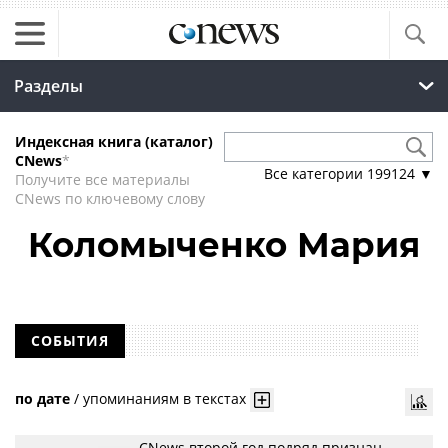
Разделы
Индексная книга (каталог)
CNews
*
Все категории
199124
▼
Получите все материалы
CNews по ключевому слову
Коломыченко Мария
СОБЫТИЯ
по дате
/
упоминаниям в текстах
CNews второй год подряд признан