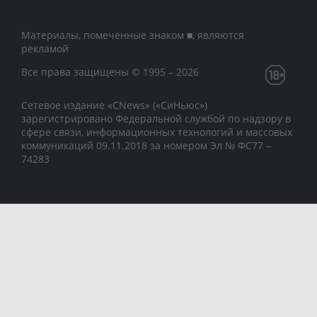
Материалы, помеченные знаком ■, являются
рекламой
Все права защищены © 1995 – 2026
Сетевое издание «CNews» («СиНьюс»)
зарегистрировано Федеральной службой по надзору в
сфере связи, информационных технологий и массовых
коммуникаций 09.11.2018 за номером Эл № ФС77 –
74283