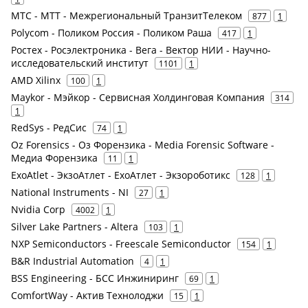
МТС - МТТ - Межрегиональный ТранзитТелеком
877
1
Polycom - Поликом Россия - Поликом Раша
417
1
Ростех - Росэлектроника - Вега - Вектор НИИ - Научно-
исследовательский институт
1101
1
AMD Xilinx
100
1
Maykor - Мэйкор - Сервисная Холдинговая Компания
314
1
RedSys - РедСис
74
1
Oz Forensics - Оз Форензика - Media Forensic Software -
Медиа Форензика
11
1
ExoAtlet - ЭкзоАтлет - ExoАтлет - Экзороботикс
128
1
National Instruments - NI
27
1
Nvidia Corp
4002
1
Silver Lake Partners - Altera
103
1
NXP Semiconductors - Freescale Semiconductor
154
1
B&R Industrial Automation
4
1
BSS Engineering - БСС Инжиниринг
69
1
ComfortWay - Актив Технолоджи
15
1