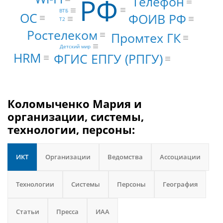
РФ
Телефон
ВТБ
ОС
ФОИВ РФ
Т2
Ростелеком
Промтех ГК
Детский мир
HRM
ФГИС ЕПГУ (РПГУ)
Коломыченко Мария и
организации, системы,
технологии, персоны:
ИКТ
Организации
Ведомства
Ассоциации
Технологии
Системы
Персоны
География
Статьи
Пресса
ИАА