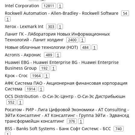
Intel Corporation
12811
1
Rockwell Automation - Allen-Bradley - Rockwell Software
54
1
Xerox - Lexmark Int
303
1
Ланит ГК - ЛАборатория Новых Информационных
Технологий - Ланит холдинг
2400
1
Новые облачные технологии (НОТ)
484
1
Acronis - Акронис
489
1
Huawei EBG - Huawei Enterprise BG - Huawei Enterprise
Business Group
192
1
Крок - Croc
1964
1
АФК Система ПАО - Акционерная финансовая корпорация
Система
1914
1
OCS Distribution - О-Си-Эс-Центр - О-Си-Эс Дистрибьюшн
552
1
Росатом - РИР - Лига Цифровой Экономики - AT Consulting -
ЭйТи Консалтинг - АТ Консалтинг - Группа ЭйТи - Эдвансед
трансформейшн консалтинг
376
1
BSS - Banks Soft Systems - Банк Софт Системс - БСС
740
1