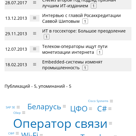
28.07.2017
лучшим ИТ-изданием
1
Интервью с главой Росаккредитации
13.12.2013
Саввой Шиповым
1
ИТ в госсекторе: Большое преодоление
29.11.2013
1
Телеком-операторы ищут пути
12.07.2013
монетизации интернета
1
Embedded-системы изменят
18.02.2013
промышленность
1
Публикаций - 5, упоминаний - 5
Cisco Systems
Беларусь
ЦФО
C#
SAP SE
Сбер
Оператор связи
Wi-Fi
СФР