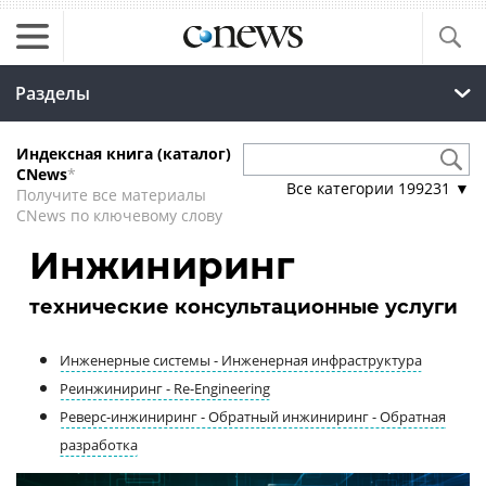
Разделы
Индексная книга (каталог)
CNews
*
Все категории
199231
▼
Получите все материалы
CNews по ключевому слову
Инжиниринг
технические консультационные услуги
Инженерные системы - Инженерная инфраструктура
Реинжиниринг - Re-Engineering
Реверс-инжиниринг - Обратный инжиниринг - Обратная
разработка