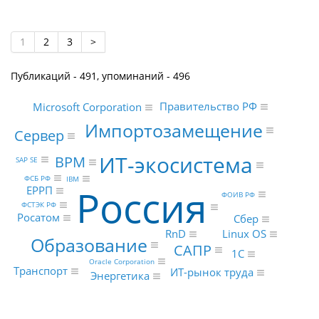
1
2
3
>
Публикаций - 491, упоминаний - 496
Правительство РФ
Microsoft Corporation
Импортозамещение
Сервер
ИТ-экосистема
BPM
SAP SE
ФСБ РФ
IBM
Россия
ЕРРП
ФОИВ РФ
ФСТЭК РФ
Росатом
Сбер
RnD
Linux OS
Образование
САПР
1С
Oracle Corporation
Транспорт
ИТ-рынок труда
Энергетика