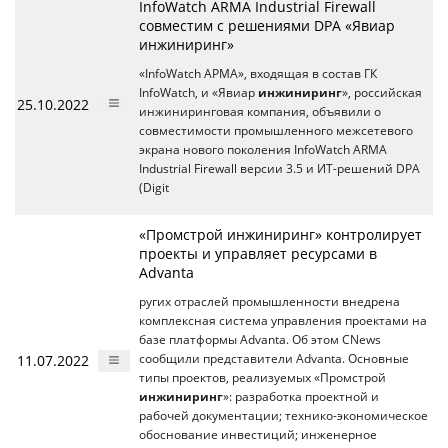
InfoWatch ARMA Industrial Firewall
совместим с решениями DPA «Явиар
инжиниринг»
«InfoWatch АРМА», входящая в состав ГК
InfoWatch, и «Явиар
инжиниринг
», российская
25.10.2022
инжиниринговая компания, объявили о
совместимости промышленного межсетевого
экрана нового поколения InfoWatch ARMA
Industrial Firewall версии 3.5 и ИТ-решений DPA
(Digit
«Промстрой инжиниринг» контролирует
проекты и управляет ресурсами в
Advanta
ругих отраслей промышленности внедрена
комплексная система управления проектами на
базе платформы Advanta. Об этом CNews
11.07.2022
сообщили представители Advanta. Основные
типы проектов, реализуемых «Промстрой
инжиниринг
»: разработка проектной и
рабочей документации; технико-экономическое
обоснование инвестиций; инженерное