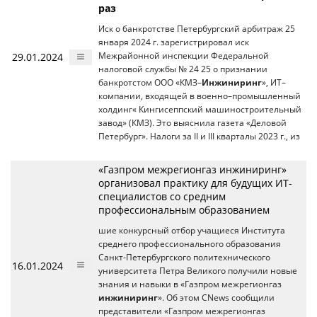
раз
Иск о банкротстве Петербургский арбитраж 25
января 2024 г. зарегистрировал иск
29.01.2024
Межрайонной инспекции Федеральной
налоговой службы № 24 25 о признании
банкротстом ООО «КМЗ–
Инжиниринг
», ИT–
компании, входящей в военно–промышленный
холдинг« Кингисеппский машиностроительный
завод» (КМЗ). Это выяснила газета «Деловой
Петербург». Налоги за II и III кварталы 2023 г., из
«Газпром межрегионгаз инжиниринг»
организовал практику для будущих ИТ-
специалистов со средним
профессиональным образованием
шие конкурсный отбор учащиеся Института
среднего профессионального образования
Санкт-Петербургского политехнического
16.01.2024
университета Петра Великого получили новые
знания и навыки в «Газпром межрегионгаз
инжиниринг
». Об этом CNews сообщили
представители «Газпром межрегионгаз