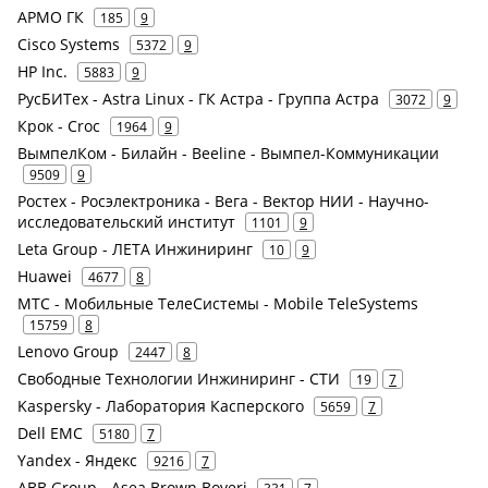
АРМО ГК
185
9
Cisco Systems
5372
9
HP Inc.
5883
9
РусБИТех - Astra Linux - ГК Астра - Группа Астра
3072
9
Крок - Croc
1964
9
ВымпелКом - Билайн - Beeline - Вымпел-Коммуникации
9509
9
Ростех - Росэлектроника - Вега - Вектор НИИ - Научно-
исследовательский институт
1101
9
Leta Group - ЛЕТА Инжиниринг
10
9
Huawei
4677
8
МТС - Мобильные ТелеСистемы - Mobile TeleSystems
15759
8
Lenovo Group
2447
8
Свободные Технологии Инжиниринг - СТИ
19
7
Kaspersky - Лаборатория Касперского
5659
7
Dell EMC
5180
7
Yandex - Яндекс
9216
7
ABB Group - Asea Brown Boveri