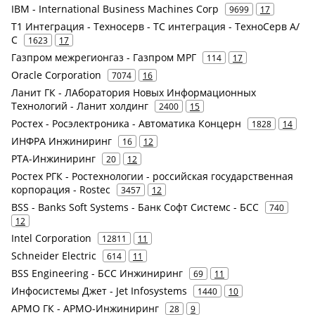
IBM - International Business Machines Corp
9699
17
Т1 Интеграция - Техносерв - ТС интеграция - ТехноСерв А/
С
1623
17
Газпром межрегионгаз - Газпром МРГ
114
17
Oracle Corporation
7074
16
Ланит ГК - ЛАборатория Новых Информационных
Технологий - Ланит холдинг
2400
15
Ростех - Росэлектроника - Автоматика Концерн
1828
14
ИНФРА Инжиниринг
16
12
РТА-Инжиниринг
20
12
Ростех РГК - Ростехнологии - российская государственная
корпорация - Rostec
3457
12
BSS - Banks Soft Systems - Банк Софт Системс - БСС
740
12
Intel Corporation
12811
11
Schneider Electric
614
11
BSS Engineering - БСС Инжиниринг
69
11
Инфосистемы Джет - Jet Infosystems
1440
10
АРМО ГК - АРМО-Инжиниринг
28
9