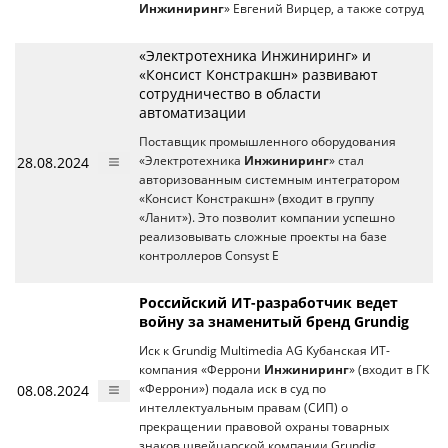
Инжиниринг
» Евгений Вирцер, а также сотруд
«Электротехника Инжиниринг» и
«Консист Констракшн» развивают
сотрудничество в области
автоматизации
Поставщик промышленного оборудования
28.08.2024
«Электротехника
Инжиниринг
» стал
авторизованным системным интегратором
«Консист Констракшн» (входит в группу
«Ланит»). Это позволит компании успешно
реализовывать сложные проекты на базе
контроллеров Consyst E
Российский ИТ-разработчик ведет
войну за знаменитый бренд Grundig
Иск к Grundig Multimedia AG Кубанская ИТ-
компания «Феррони
Инжиниринг
» (входит в ГК
08.08.2024
«Феррони») подала иск в суд по
интеллектуальным правам (СИП) о
прекращении правовой охраны товарных
знаков швейцарской компании Grundig