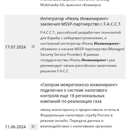
Multimedia AG, выяснил «Коммерса
Интегратор «Риэль Инжиниринг»
заключил MSSP-партнерство с F.A.C.C.T.
F.A.С.С.T., российский разработчик технологий
для борьбы с киберпреступлениями, и
системный интегратор «Риэль
Инжиниринг
»
17.07.2024
объявили о начале MSSP-партнерства (Managed
Security Service Provider). В рамках
сотрудничества «Риэль
Инжиниринг
» уже
рекомендует своим российским заказчикам
решение F.A.C.C
«Газпром межрегионгаз инжиниринг»
подключил к системе налогового
контроля еще 18 региональных
компаний по реализации газа
овому мониторингу и предоставили отчеты в
Федеральную налоговую службу России в
режиме онлайн. Передача данных и
11.06.2024
взаимодействие с налоговыми органами