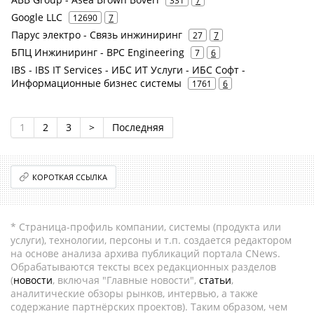
331
7
Google LLC
12690
7
Парус электро - Связь инжиниринг
27
7
БПЦ Инжиниринг - BPC Engineering
7
6
IBS - IBS IT Services - ИБС ИТ Услуги - ИБС Софт -
Информационные бизнес системы
1761
6
1
2
3
>
Последняя
КОРОТКАЯ ССЫЛКА
* Страница-профиль компании, системы (продукта или
услуги), технологии, персоны и т.п. создается редактором
на основе анализа архива публикаций портала CNews.
Обрабатываются тексты всех редакционных разделов
(
новости
, включая "Главные новости",
статьи
,
аналитические обзоры рынков, интервью, а также
содержание партнёрских проектов). Таким образом, чем