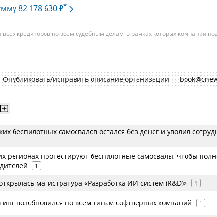
*
умму 82 178 630 ₽
всех кредиторов по всем судебным делам, в рамках которых компания по
изациям. При этом, общая сумма требований всех кредиторов по делу
требования одного конкретного кредитора, кредиторов в одном таком дел
умм требований одних могут быть больше или меньше размеров требован
Опубликовать/исправить описание организации —
book@cnew
их беспилотных самосвалов остался без денег и уволил сотруд
ких регионах протестируют беспилотные самосвалы, чтобы пол
одителей
1
ткрылась магистратура «Разработка ИИ-систем (R&D)»
1
тинг возобновился по всем типам софтверных компаний
1