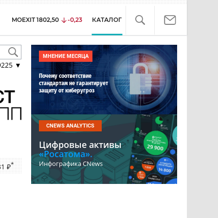
MOEXIT
1802,50
-0,23
КАТАЛОГ
МНЕНИЕ МЕСЯЦА
9225
▼
Почему соответствие
стандартам не гарантирует
защиту от киберугроз
CNEWS ANALYTICS
Цифровые активы
«Росатома».
Инфографика CNews
*
31 ₽