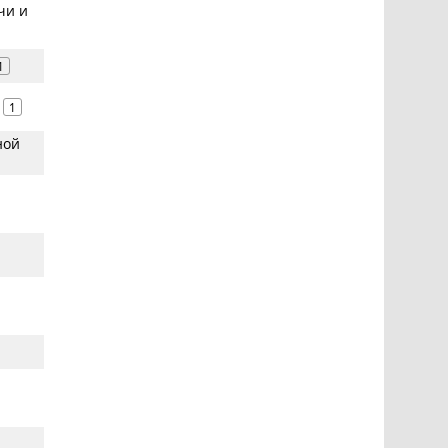
чи и
1
1
ной