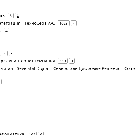
ics
6
4
нтеграция - ТехноСерв А/С
1623
4
3
4
54
3
ирская интернет компания
118
3
итал - Severstal Digital - Северсталь Цифровые Решения - Come
Информатика
232
3