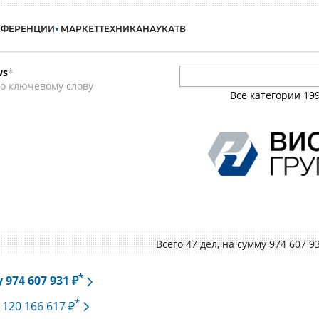
НФЕРЕНЦИИ
МАРКЕТ
ТЕХНИКА
НАУКА
ТВ
ws
*
о ключевому слову
Все категории
19
Всего 47 дел, на cумму 974 607 9
*
974 607 931 ₽
*
 120 166 617 ₽