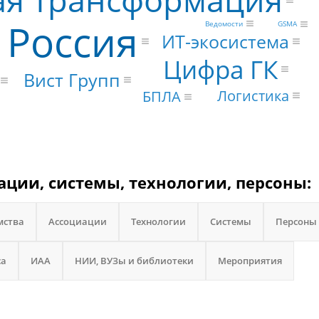
я трансформация
Россия
Ведомости
GSMA
ИТ-экосистема
Цифра ГК
Вист Групп
Логистика
БПЛА
ации, системы, технологии, персоны:
мства
Ассоциации
Технологии
Системы
Персоны
са
ИАА
НИИ, ВУЗы и библиотеки
Мероприятия