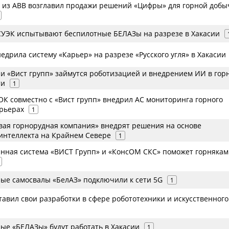
 из ABB возглавил продажи решений «Цифры» для горной добы
 СУЭК испытывают беспилотные БЕЛАЗы на разрезе в Хакасии
едрила систему «Карьер» на разрезе «Русского угля» в Хакасии
 и «Вист групп» займутся роботизацией и внедрением ИИ в гор
ти
1
ОК совместно с «Вист групп» внедрил АС мониторинга горного
арьерах
1
вая горнорудная компания» внедрят решения на основе
 интеллекта на Крайнем Севере
1
нная система «ВИСТ Групп» и «КонсОМ СКС» поможет горнякам
ые самосвалы «БелАЗ» подключили к сети 5G
1
авил свои разработки в сфере робототехники и искусственного
ые «БЕЛАЗы» будут работать в Хакасии
1