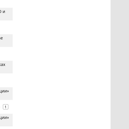
О и
зе
ках
ции»
»
1
ции»