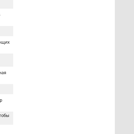
в
ающих
ная
р
чтобы