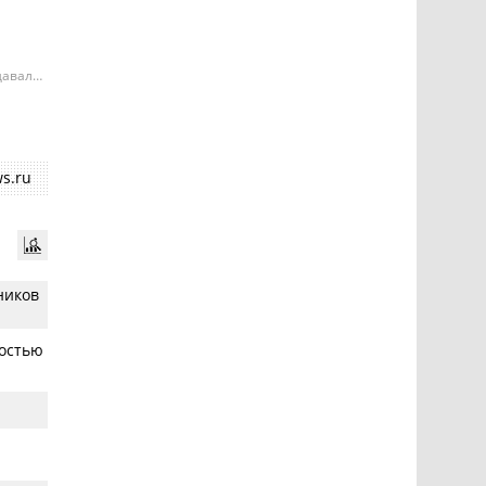
давала
е может
ий
s.ru
ников
ностью