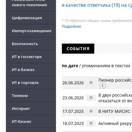
в качестве ответчика (18) на с
нового поколения
Цифровизация
* Отображена общая сумма требований 
требования к своим должникам — орган
Подробнее
о банкротстве не тождественна сумме 
Импортозамещение
быть несколько десятков, а размеры с
других кредиторов.
Безопасность
СОБЫТИЯ
ИТ в госсекторе
по дате
/
упоминаниям в текстах
ИТ в банках
Пионер российск
26.06.2026
ИТ в торговле
1
В двух российс
Телеком
23.06.2026
отказаться от в
Интернет
17.07.2025
В НИТУ МИСИС о
ИТ-бизнес
18.07.2023
Активный рекру