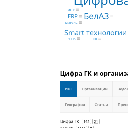
Цифрова
МГГУ
БелАЗ
ERP
МИРБИС
Smart технологии
НППА
IOI
Цифра ГК и организ
ИКТ
Организации
Ведо
География
Статьи
Прес
Цифра ГК
162
21