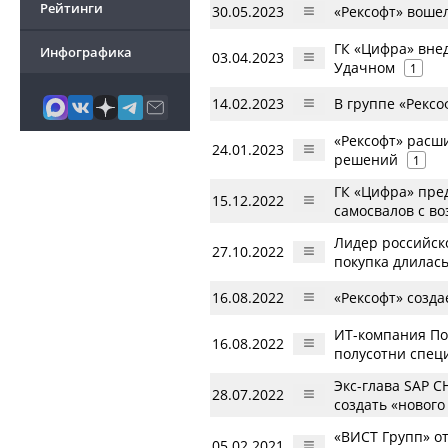
Рейтинги
30.05.2023
«Рексофт» воше
ГК «Цифра» вне
Инфографика
03.04.2023
Удачном
1
14.02.2023
В группе «Рекс
«Рексофт» расш
24.01.2023
решений
1
ГК «Цифра» пред
15.12.2022
самосвалов с в
Лидер российск
27.10.2022
покупка длилась
16.08.2022
«Рексофт» созд
ИТ-компания По
16.08.2022
полусотни спец
Экс-глава SAP С
28.07.2022
создать «нового
«ВИСТ Групп» о
05.02.2021