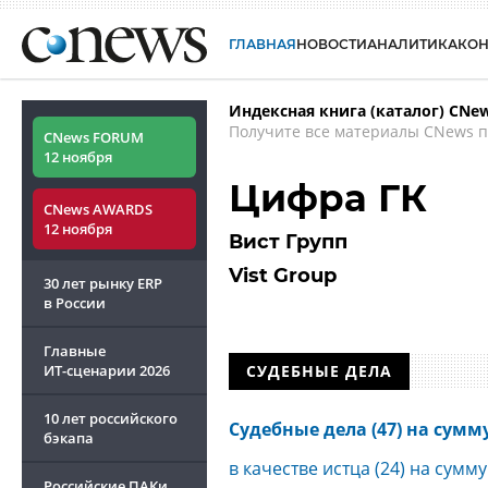
ГЛАВНАЯ
НОВОСТИ
АНАЛИТИКА
КО
Индексная книга (каталог) CNe
Получите все материалы CNews п
CNews FORUM
12 ноября
Цифра ГК
CNews AWARDS
12 ноября
Вист Групп
Vist Group
30 лет рынку ERP
в России
Главные
ИТ-сценарии
2026
СУДЕБНЫЕ ДЕЛА
10 лет российского
Судебные дела (47) на сумму 
бэкапа
в качестве истца (24) на сумму
Российские ПАКи