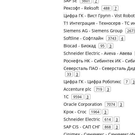
SAP SE
5601
7
Рексофт - Reksoft
488
7
Цифра ГК - Вист Групп - Vist Robot
Т1 Интеграция - Техносерв - ТС и
Siemens AG - Siemens Group
267
Softline - Софтлайн
3743
4
Biocad - Биокад
95
3
Schneider Electric - Aveva - Авева
Роснефть НК - Сибинтек ИК - Сиб
Северсталь ПАО - Северсталь Дидж
33
3
Цифра ГК - Цифра Роботикс
7
3
Accenture plc
719
3
1С
9594
3
Oracle Corporation
7074
3
Крок - Croc
1964
3
Schneider Electric
614
3
SAP CIS - САП СНГ
868
3
Cinimex - Синимекс - Синимекс-