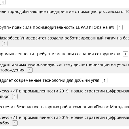
4
али горнодобывающее предприятие с помощью российского П
групп» повысила производительность ЕВРАЗ КГОКа на 8%
1
 Назарбаев Университет создали роботизированный тягач на ба
1
ромышленности требует изменения сознания сотрудников
1
недрит автоматизированную систему диспетчеризации на участ
сторождения
1
недряет современные технологии для добычи угля
1
ews «ИТ в промышленности 2019: новые стратегии цифровиза
тября
1
беспечит безопасность горных работ компании «Полюс Магадан
ews «ИТ в промышленности 2019: новые стратегии цифровиза
тября
1