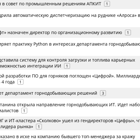
л в совет по промышленным решениям АПКИТ
1
дрила автоматическую диспетчеризацию на руднике «Алроса» 
офт» назначен директор по организационному развитию
1
иряет практику Python в интересах департамента горнодобыв
ставила систему для контроля загрузки и топлива карьерных
озможностью интеграции ИИ
1
ой разработки ПО для горняков поглощен «Цифрой». Миллиард
 4 года
1
ает департамент горнодобывающих решений
3
танина открыла направление горнодобывающих ИТ. Идет набо
иалистов
1
НГ и ИТ-кластера «Сколково» ушел из гендиректоров «Цифры», 
 лидера рынка»
1
тказано в иске на компанию бывшего топ-менеджера за кражу