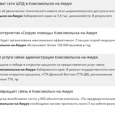
хват сети ШПД в Комсомольске-на-Амуре
 об увеличении технического охвата сети широкополосного доступа в ин
ьске-на-Амуре
Хабаровского края на 5,6 тыс. домохозяйств. В результате
интернетом «Скорую помощь» Комсомольска-на-Амуре
а будет организована максимально эффективно». Станция скорой медици
льске-на-Амуре
обслуживает более 100 000 вызовов в год.
л услуги связи администрации Комсомольска-на-Амуре
щила о победе в открытом аукционе на предоставление услуг связи
омсомольска-на-Амуре
Хабаровского края. В рамках государственного кон
тогам открытого аукциона, «ТТК-Дальний Восток» (ТТК-ДВ), региональное
нии ТТК, пр
озвращает связь в Комсомольск-на-Амуре
слугам возобновлен почти у 800 абонентов компании. «По предварительны
мольске-на-Амуре
необходимо заново проложить около 5 км кабеля разл