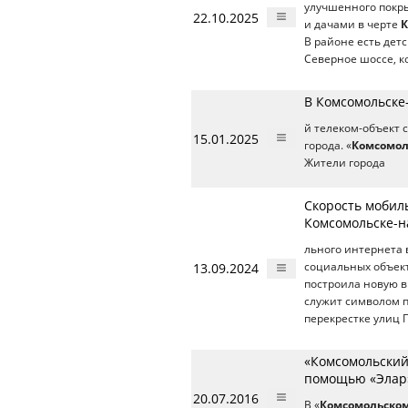
улучшенного покры
22.10.2025
и дачами в черте
К
В районе есть детс
Северное шоссе, к
В Комсомольске
й телеком-объект 
15.01.2025
города. «
Комсомол
Жители города
Скорость мобил
Комсомольске-н
льного интернета 
13.09.2024
социальных объек
построила новую 
служит символом п
перекрестке улиц 
«Комсомольский
помощью «Элар
20.07.2016
В «
Комсомольском