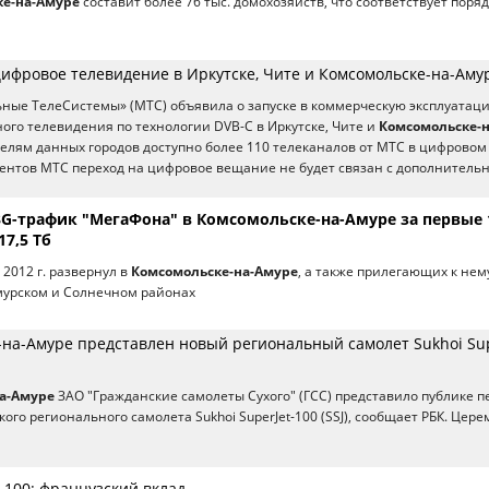
ке-на-Амуре
составит более 76 тыс. домохозяйств, что соответствует поря
цифровое телевидение в Иркутске, Чите и Комсомольске-на-Аму
ные ТелеСистемы» (МТС) объявила о запуске в коммерческую эксплуатац
ого телевидения по технологии DVB-С в Иркутске, Чите и
Комсомольске-н
телям данных городов доступно более 110 телеканалов от МТС в цифровом
нентов МТС переход на цифровое вещание не будет связан с дополнитель
G-трафик "МегаФона" в Комсомольске-на-Амуре за первые 
17,5 Тб
2012 г. развернул в
Комсомольске-на-Амуре
, а также прилегающих к нем
мурском и Солнечном районах
-на-Амуре представлен новый региональный самолет Sukhoi Sup
а-Амуре
ЗАО "Гражданские самолеты Сухого" (ГСС) представило публике 
ого регионального самолета Sukhoi SuperJet-100 (SSJ), сообщает РБК. Цер
t-100: французский вклад