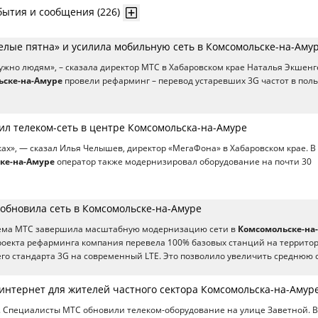
бытия и сообщения (226)
елые пятна» и усилила мобильную сеть в Комсомольске-на-Аму
нужно людям», – сказала директор МТС в Хабаровском крае Наталья Экшенг
ьске-на-Амуре
провели рефарминг – перевод устаревших 3G частот в поль
ил телеком-сеть в центре Комсомольска-на-Амуре
ках», — сказал Илья Челышев, директор «МегаФона» в Хабаровском крае. В
ке-на-Амуре
оператор также модернизировал оборудование на почти 30
обновила сеть в Комсомольске-на-Амуре
ема МТС завершила масштабную модернизацию сети в
Комсомольске-на-
проекта рефарминга компания перевела 100% базовых станций на террито
его стандарта 3G на современный LTE. Это позволило увеличить среднюю 
интернет для жителей частного сектора Комсомольска-на-Амур
 Специалисты МТС обновили телеком-оборудование на улице Заветной. В