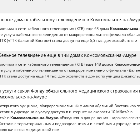
новые дома к кабельному телевидению в Комсомольске-на-Аму
лючила к сети кабельного телевидения (КТВ) еще 63 дома
Комсомольска-
ате услуга кабельного телевидения от макрорегионального филиала «Даль
ТК («ТТК-Дальний Восток») стала доступна еще 6,5 тыс. домохозяйств в м
абельное телевидение еще в 148 домах Комсомольска-на-Амуре
лючила к сети кабельного телевидения (КТВ) еще 148 домов
Комсомольск
ате услуга кабельного телевидения от макрорегионального филиала «Даль
ТТК стала доступна еще 14 тыс. домохозяйств в домах по улицам Дикаполь
 услуги связи Фонду обязательного медицинского страхования 
омсомольске-на-Амуре
 открытого аукциона, Макрорегиональный филиал «Дальний Восток» ком
оставил учреждению услугу доступа в интернет на скорости 10 Мбит/с в
ит/с в
Комсомольске-на-Амуре
. «Ежедневно для решения широкого спект
ействию с территориальными подразделениями и лечебными учреждения
роля качества медицинской пом