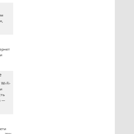
ым
к,
тернет
ли
е
Wi-Fi-
 и
сть
и —
сети