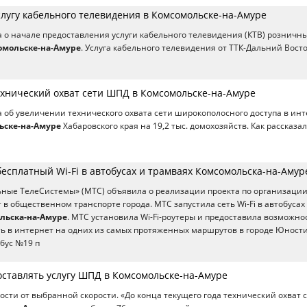
слугу кабельного телевидения в Комсомольске-на-Амуре
 о начале предоставления услуги кабельного телевидения (КТВ) розничн
омольске-на-Амуре
. Услуга кабельного телевидения от ТТК-Дальний Восто
ехнический охват сети ШПД в Комсомольске-на-Амуре
 об увеличении технического охвата сети широкополосного доступа в ин
ьске-на-Амуре
Хабаровского края на 19,2 тыс. домохозяйств. Как рассказа
есплатный Wi-Fi в автобусах и трамваях Комсомольска-на-Амур
ые ТелеСистемы» (МТС) объявила о реализации проекта по организации 
 в общественном транспорте города. МТС запустила сеть Wi-Fi в автобусах
льска-на-Амуре
. МТС установила Wi-Fi-роутеры и предоставила возможно
ь в интернет на одних из самых протяженных маршрутов в городе Юност
бус №19 п
оставлять услугу ШПД в Комсомольске-на-Амуре
мости от выбранной скорости. «До конца текущего года технический охват 