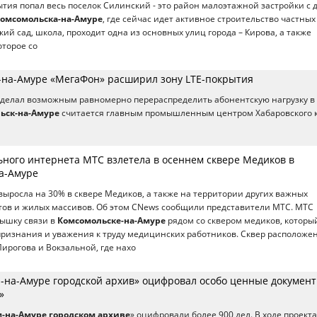
тия попал весь поселок Силинский - это район малоэтажной застройки с
омсомольска-на-Амуре
, где сейчас идет активное строительство частных
кий сад, школа, проходит одна из основных улиц города – Кирова, а также
оторое со
-на-Амуре «МегаФон» расширил зону LTE-покрытия
сделал возможным равномерно перераспределить абонентскую нагрузку в
ьск-на-Амуре
считается главным промышленным центром Хабаровского к
ьного интернета МТС взлетела в осеннем сквере Медиков в
а-Амуре
выросла на 30% в сквере Медиков, а также на территории других важных
тов и жилых массивов. Об этом CNews сообщили представители МТС. МТС
вышку связи в
Комсомольске-на-Амуре
рядом со сквером медиков, которы
ризнания и уважения к труду медицинских работников. Сквер расположе
Пирогова и Вокзальной, где нахо
-на-Амуре городской архив» оцифровал особо ценные документ
»
-на-Амуре городском архиве
» оцифровали более 900 дел. В ходе проекта