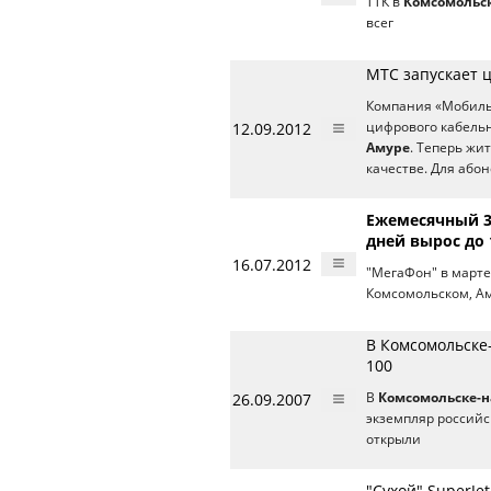
ТТК в
Комсомольс
всег
МТС запускает 
Компания «Мобиль
12.09.2012
цифрового кабельн
Амуре
. Теперь жи
качестве. Для або
Ежемесячный 3
дней вырос до 
16.07.2012
"МегаФон" в марте 
Комсомольском, А
В Комсомольске
100
26.09.2007
В
Комсомольске-н
экземпляр российск
открыли
"Сухой" SuperJe