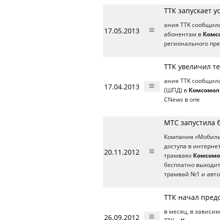
ТТК запускает у
ания ТТК сообщила
17.05.2013
абонентам в
Комс
регионального пре
ТТК увеличил т
ания ТТК сообщила
17.04.2013
(ШПД) в
Комсомол
CNews в опе
МТС запустила б
Компания «Мобильн
доступа в интернет
20.11.2012
трамваях
Комсомо
бесплатно выходит
трамвай №1 и авто
ТТК начал пред
в месяц, в зависи
26.09.2012