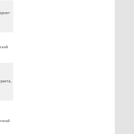
тернет
нской
тракта,
м
ичной