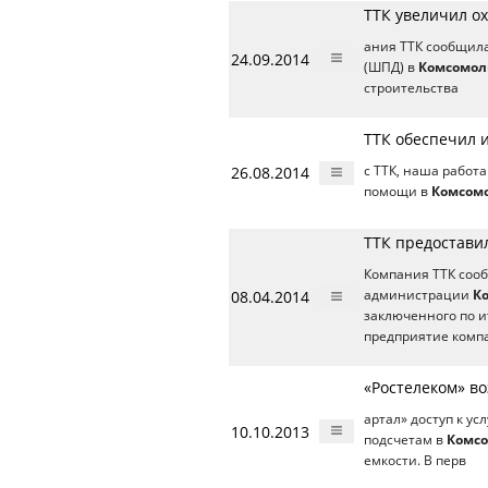
ТТК увеличил о
ания ТТК сообщила
24.09.2014
(ШПД) в
Комсомол
строительства
ТТК обеспечил 
26.08.2014
с ТТК, наша работ
помощи в
Комсомо
ТТК предостави
Компания ТТК сооб
08.04.2014
администрации
К
заключенного по и
предприятие компа
«Ростелеком» в
артал» доступ к у
10.10.2013
подсчетам в
Комсо
емкости. В перв