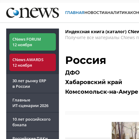
ГЛАВНАЯ
НОВОСТИ
АНАЛИТИКА
КО
Индексная книга (каталог) CNe
Получите все материалы CNews п
CNews FORUM
12 ноября
Россия
CNews AWARDS
12 ноября
ДФО
30 лет рынку ERP
Хабаровский край
в России
Комсомольск-на-Амуре
Главные
ИТ-сценарии
2026
10 лет российского
бэкапа
Российские ПАКи