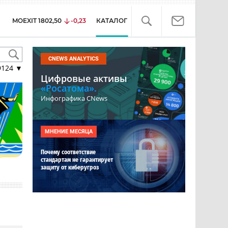
MOEXIT
1802,50
-0,23
КАТАЛОГ
CNEWS ANALYTICS
9124
▼
Цифровые активы
«Росатома».
Инфографика CNews
МНЕНИЕ МЕСЯЦА
Почему соответствие
стандартам не гарантирует
защиту от киберугроз