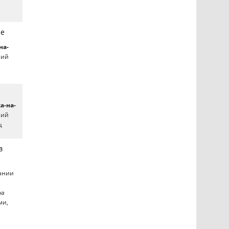
ре
на-
ний
а-на-
ний
ц
в
пании
ра
ми,