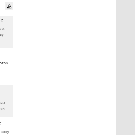
ре
ер.
зу
 этом
рии
ско
е
 зону