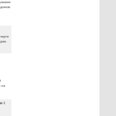
 домами
 домов.
 черте
рая.
й
н на
ы с