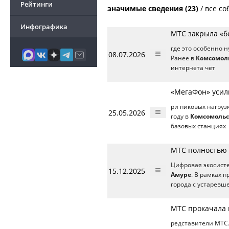
Рейтинги
значимые сведения (23)
/
все со
Инфографика
МТС закрыла «б
где это особенно 
08.07.2026
Ранее в
Комсомол
интернета чет
«МегаФон» усил
ри пиковых нагруз
25.05.2026
году в
Комсомольс
базовых станциях
МТС полностью 
Цифровая экосист
15.12.2025
Амуре
. В рамках 
города с устаревш
МТС прокачала 
редставители МТС.