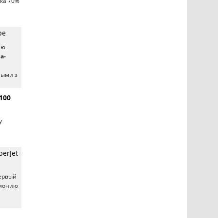
дка 70%
ре
ию
а-
ными з
100
у
erJet-
первый
емонию